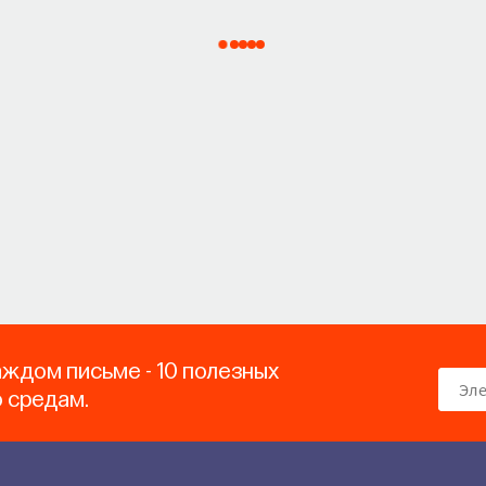
аждом письме - 10 полезных
о средам.