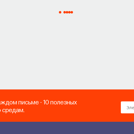
аждом письме - 10 полезных
о средам.