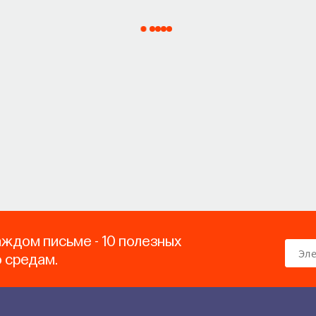
аждом письме - 10 полезных
о средам.