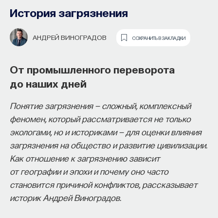
на экстремизм
История загрязнения
ДМИТРИЙ ДУБРОВСКИЙ
СОХРАНИТЬ В ЗАКЛАДКИ
АНДРЕЙ ВИНОГРАДОВ
СОХРАНИТЬ В ЗАКЛАДКИ
Социальный исследователь Дмитрий
От промышленного переворота
Дубровский о целях и методах
до наших дней
гуманитарной экспертизы, истории
Понятие загрязнения — сложный, комплексный
ее появления и тесте Дубера
феномен, который рассматривается не только
Основатель ПостНауки Ивар
Чем специальная гуманитарная экспертиза
экологами, но и историками — для оценки влияния
Максутов запускает сервис, который
отличается от обычной судебной экспертизы?
загрязнения на общество и развитие цивилизации.
поможет найти свою нишу
Вторую принято понимать как
Как отношение к загрязнению зависит
в глобальных deep tech и биотех
криминалистическую экспертизу, в рамках
от географии и эпохи и почему оно часто
компаниях
которой проводятся исследования на тему,
становится причиной конфликтов, рассказывает
из какого оружия был произведен выстрел или
историк Андрей Виноградов.
В 2012 году
Ивар Максутов
создал проект
каким образом погиб человек. В гуманитарной
ПостНаука, который дал голос учёным и навсегда