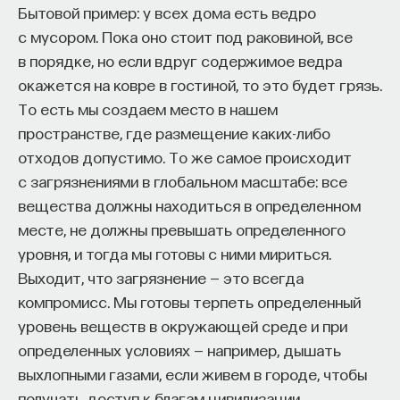
Бытовой пример: у всех дома есть ведро
о приемлемости того или иного теста или
Naukka Talents
— это не просто рекрутинговый
с мусором. Пока оно стоит под раковиной, все
технического изобретения для установления
сервис, а комплексная платформа поддержки
в порядке, но если вдруг содержимое ведра
степени вины подозреваемого. В 1920-х годах
специалистов на пути к карьере в глобальных
окажется на ковре в гостиной, то это будет грязь.
в США Верховный суд рассматривал известное
инновационных индустриях. Сервис помогает
То есть мы создаем место в нашем
дело Фрая: человека обвинили в убийстве
преодолеть существующие барьеры через
пространстве, где размещение каких-либо
на основании показаний детектора лжи. Но были
обучение, карьерное сопровождение и прямые
отходов допустимо. То же самое происходит
вопросы, можно ли доверять этим показаниям,
связи с компаниями, заинтересованными
с загрязнениями в глобальном масштабе: все
являются ли они научными, в какой мере такие
в
кадрах.​
высококвалифицированных
вещества должны находиться в определенном
показания могут доказывать вину человека.
месте, не должны превышать определенного
Сервис создан для всех, кто хочет найти свой
Тогда Верховный суд принял тест Фрая, который
уровня, и тогда мы готовы с ними мириться.
путь в инновационных индустриях:
долго использовался в правоприменительной
Выходит, что загрязнение — это всегда
Учёных, инженеров и исследователей
практике, а в половине штатов используется
компромисс. Мы готовы терпеть определенный
с опытом работы в научной сфере;
до сих пор. Тест говорит, что если мы твердо
уровень веществ в окружающей среде и при
не уверены в том, что техническое изобретение
Специалистов с STEM-образованием,
определенных условиях — например, дышать
или знание является общеприемлемым
желающих сменить сферу деятельности;
выхлопными газами, если живем в городе, чтобы
и общенаучным, то мы не имеем права его
Тех, кто пока не имеет достаточного опыта
получать доступ к благам цивилизации.