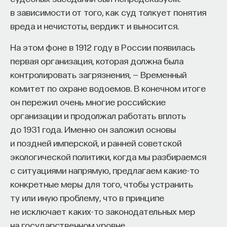
юристы. Они вполне способны обмануть суд,
в зависимости от того, как суд толкует понятия
ввести его в заблуждение, потому что ученые
вреда и нечистоты, вердикт и выносится.
умеют говорить на специальном языке, умеют
излагать свои взгляды так, что они мало кому
На этом фоне в 1912 году в России появилась
ПАРТНЁР ПРОЕКТА
становятся понятны. Поэтому еще одним
первая организация, которая должна была
требованием к экспертизе стала понятность:
контролировать загрязнения, — Временный
вы должны за короткое время в письменной или
комитет по охране водоемов. В конечном итоге
устной форме объяснить суду, что, с вашей точки
он пережил очень многие российские
Что такое партнёрский материал?
зрения, произошло в данном деле. Вас
организации и продолжал работать вплоть
спрашивают о содержании текста, что вы можете
до 1931 года. Именно он заложил основы
сообщить суду на эту тему, в какой мере ваше
и поздней имперской, и ранней советской
образование и предыдущий опыт позволяют
экологической политики, когда мы разбираемся
сделать вывод.
с ситуациями напрямую, предлагаем какие-то
конкретные меры для того, чтобы устранить
Если говорить о состоянии российской
ту или иную проблему, что в принципе
специальной судебной экспертизы, или, как
Внеси свой вклад в дело
не исключает каких-то законодательных мер
ее называют, гуманитарной, возникает масса
просвещения!
на государственном уровне.