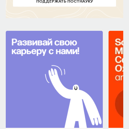
ПОДДЕРЖАТЬ ПОСТНАУКУ
2/1/2019
НАПИСАТЬ НАМ
НАД МАТЕРИАЛОМ РАБОТАЛИ
Дмитрий Дубровский
кандидат исторических наук, НИУ ВШЭ,
научный сотрудник Центра независимых
социологических исследований, член
правозащитного центра Санкт-Петербурга
СОЦИОЛОГИЯ
508 публикаций