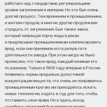
работало над стандартами, регулирующими
комнаты.
уровни загрязнения в империи. Но это был очень
ПостНаука
С этого времени в американском праве
долгий процесс. Тем временем и промышленники,
команда ПостНауки
существует тест Дубера на любую экспертизу.
и жители городов, и многие другие продолжали
Суд до начала судебного заседания проводит
страдать от загрязнения. Был также закон,
Сения Долгачева
этот тест и говорит: «Нет, ребята, вы принесли
который запрещал порчу воды в реках
редактор ПостНауки
свидетельство, что подсудимый или
и предписывал промышленникам компенсировать
подозреваемый провелся через НЛП,
вред, если они причинили его в результате
нейролингвистическое программирование.
деятельности завода. При этом нигде не было
ТЕХНОЛОГИИ
Извините, с 1994 года в американском суде это
прописано, что такое вред, каждый понимал его
644 публикации
не считается научным доказательством». Этот
по-разному. Только в 1908 году впервые в России
момент показывает, что есть важные
появились нормы предельно допустимой
ТЕХНОЛОГИИ
МАТЕМАТИКА
ОБРАЗОВАНИЕ
обстоятельства, которые защищают суд
концентрации веществ, что очень не понравилось
от манипуляций наукой.
промышленным кругам: им приходилось искать
НАУКА
БИОТЕХНОЛОГИИ
новые технологии, ходить в суд для того, чтобы
Ученые приглашаются в суд, потому что
ПРОГРАММНАЯ ИНЖЕНЕРИЯ
ТОЧНЫЕ НАУКИ
отстаивать свои права. Но и здесь исход
обладают неким знанием, которым не обладают
судебных заседаний был непредсказуем:
СТРОИТЕЛИ БУДУЩЕГО