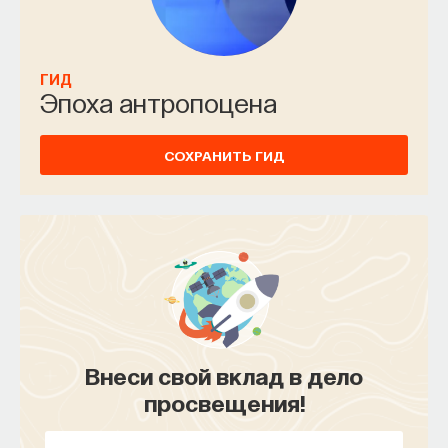
Федерации до сих пор, в том числе и на русских
маршах.
ГИД
Возникает подозрение, что мы имеем дело
Эпоха антропоцена
с экспертократией. Проблема в том, что
некритичное использование специальных
СОХРАНИТЬ ГИД
познаний приводит к тому, что мы имеем дело
с формализацией здравого смысла, эксперты
проводят политику следствия и отвечают
на вопрос следствия там, где должен вступать
суд, знающий русский язык и понимающий
содержание того или иного сообщения. Поэтому
в последнем решении Европейского суда
по правам человека в октябре 2017 года по делу
Внеси свой вклад в дело
Станислава Дмитриевского против Российской
просвещения!
Федерации точно указано, в чем проблема
российского правоприменения.