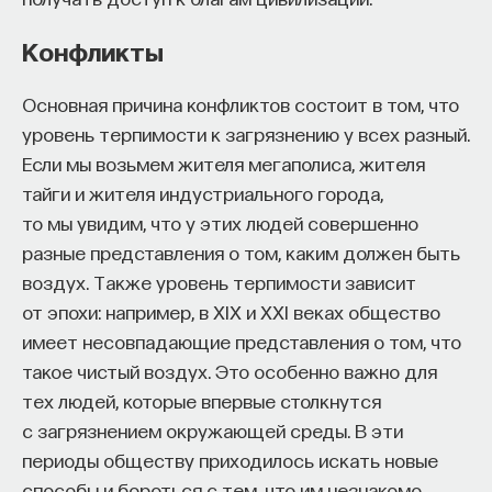
применять в суде. Адвокату в том деле удалось
работы в индустрии, но стремится развивать
доказать, что детектор лжи не является
Конфликты
необходимые навыки.
научным: он показывает, например, реакцию
Для уже готовых специалистов достаточно
на незнакомую обстановку, степень внушаемости,
Основная причина конфликтов состоит в том, что
оставить информацию о себе: образование, опыт
но не то, насколько вина доказана.
уровень терпимости к загрязнению у всех разный.
работы, навыки, интересы и владение
Если мы возьмем жителя мегаполиса, жителя
Тест Фрая использовался в Соединенных Штатах,
иностранными языками. Команда
Naukka Talents
тайги и жителя индустриального города,
пока не появился другой тест в 1990-е годы,
будет искать, где эти навыки могут быть
то мы увидим, что у этих людей совершенно
который называется тестом Дубера. Это более
применены, и поможет найти международную
разные представления о том, каким должен быть
любопытная история, описывающая судебную
deep tech
или биотех компанию, где человек
воздух. Также уровень терпимости зависит
тяжбу между производителем лекарств
сможет раскрыть свои таланты.​ Для тех, кто ещё
от эпохи: например, в XIX и XXI веках общество
и потребителями, которые обвиняли большую
набирается опыта, сервис предлагает вебинары
имеет несовпадающие представления о том, что
фармацевтическую компанию
и индивидуальные консультации, чтобы понять,
такое чистый воздух. Это особенно важно для
в злоупотреблениях и в предположительной вине
как развить необходимые навыки. Позднее будет
тех людей, которые впервые столкнутся
в гибели зародыша.
запущена серия спецпроектов, рассказывающих
с загрязнением окружающей среды. В эти
о разных индустриях и их устройстве.​
В рамках судопроизводства возник другой тест,
периоды обществу приходилось искать новые
который развил тест Фрая. Выяснилось, что
способы и бороться с тем, что им незнакомо.