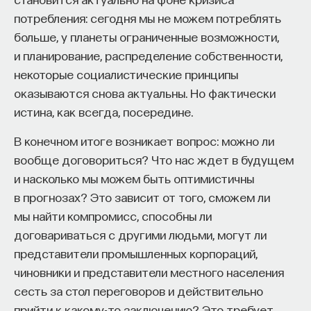
международной практики в области экспертизы.
потребления: сегодня мы не можем потреблять
больше, у планеты ограниченные возможности,
Вторая проблема российской специальной
и планирование, распределение собственности,
судебной экспертизы заключается в том, что
некоторые социалистические принципы
именно спрашивают у экспертов. Если
оказываются снова актуальны. Но фактически
посмотреть на вопросы, которые обсуждаются
истина, как всегда, посередине.
в суде, когда мы выясняем, является ли текст
экстремистским или нет, сложность заключается
В конечном итоге возникает вопрос: можно ли
в том, что экстремизм — это правовое
вообще договориться? Что нас ждет в будущем
определение. Поэтому эксперту нельзя задавать
и насколько мы можем быть оптимистичны
такой вопрос, это вопрос к суду. Иногда эксперта
в прогнозах? Это зависит от того, сможем ли
спрашивают, есть ли в тексте признаки
мы найти компромисс, способны ли
экстремизма. Я не вижу здесь никакой разницы,
договариваться с другими людьми, могут ли
это схоластическая выдумка, и эксперт
представители промышленных корпораций,
фактически опять отвечает на правовой вопрос.
чиновники и представители местного населения
сесть за стол переговоров и действительно
Самое главное — в какой степени знание нужно,
прийти к какому-то заключению? Это требует