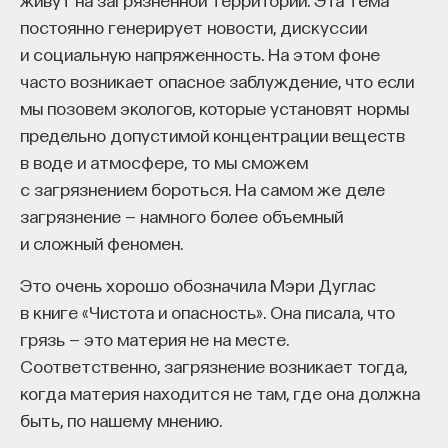
применяется по отношению к вопросам, которые
проекта имеют STEM-образование, при этом
32%
постоянно генерирует новости, дискуссии
напрямую относятся к ведомству психологов:
заинтересованы в работе в инновационных
и социальную напряженность. На этом фоне
например, является изображение пропагандой
компаниях, но не знают, с чего начать.
часто возникает опасное заблуждение, что если
нетрадиционных сексуальных отношений или нет.
мы позовем экологов, которые установят нормы
Специалисты сталкиваются с тремя ключевыми
Все эти знания, предположительно
предельно допустимой концентрации веществ
барьерами:
определяющие опасность изображения или
в воде и атмосфере, то мы сможем
Недостаток информации о глобальных
текста, требуют специальных познаний
с загрязнением бороться. На самом же деле
индустриях и карьерных возможностях
за пределами права, поэтому существует такое
загрязнение — намного более объемный
мешает поиску подходящих ваканси; ​
определение, как специальная судебная
и сложный феномен.
Непрозрачные механизмы в инновационных
экспертиза. Я говорю о гуманитарной, потому что
Это очень хорошо обозначила Мэри Дуглас
компаниях усложняют процесс
эта судебная экспертиза требует обращения
в книге «Чистота и опасность». Она писала, что
трудоустройства​;
к специалистам гуманитарного и социального
грязь — это материя не на месте.
знания.
Стереотипы не позволяют эффективно
Соответственно, загрязнение возникает тогда,
конкурировать на международном рынке​.
Впервые вопросы о необходимости экспертизы
когда материя находится не там, где она должна
стали обсуждаться в Соединенных Штатах
быть, по нашему мнению.
Что такое Naukka Talents
Америки, когда возникла проблема