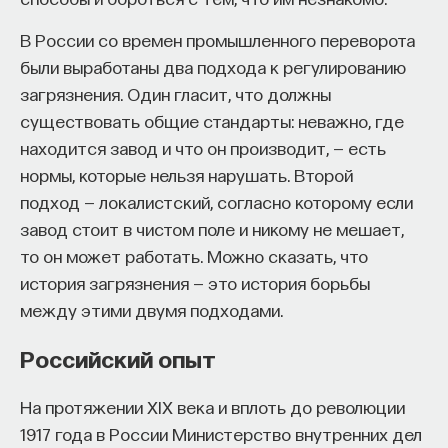
Если у вас есть STEM-образование или опыт
просто научности недостаточно — важно
в исследовательской сфере — это ваш шанс
В России со времен промышленного переворота
выяснить, было ли исследование произведено
выйти на глобальный уровень. Помогите вместе
были выработаны два подхода к регулированию
исключительно для суда или оно было проведено
приблизить Четвёртую индустриальную
загрязнения. Один гласит, что должны
учеными для своих целей, а в суд его принесли,
революцию и найти своё место в инновационном
существовать общие стандарты: неважно, где
для того чтобы поделиться сведениями о том, как
будущем! ​
находится завод и что он производит, — есть
дело устроено в окружающей жизни. Это важный
нормы, которые нельзя нарушать. Второй
Заполните анкету и загрузите своё резюме,
момент, потому что он позволит нам понять, в чем
подход — локалистский, согласно которому если
чтобы стать участником программы
:
проблема использования современной
завод стоит в чистом поле и никому не мешает,
https://postnauka.org/link/tal1125_blog1
гуманитарной экспертизы в российских судах.
то он может работать. Можно сказать, что
Также выяснилось, что любой опыт, метод или
11/24/2025
история загрязнения — это история борьбы
знание, которые приносятся гуманитариями или
между этими двумя подходами.
социальными исследователями в суд, должны
НАПИСАТЬ НАМ
Российский опыт
быть верифицированы. Речь о том, что это знание
должно быть используемо: его напечатали,
На протяжении XIX века и вплоть до революции
прочитали, на него есть отзывы, и оно
1917 года в России Министерство внутренних дел
используется в науке за пределами судебной
НАД МАТЕРИАЛОМ РАБОТАЛИ