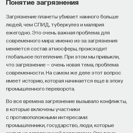
Понятие загрязнения
экспертизе речь идет о специальных
изменил медийное пространство на русском
исследованиях, которые, как правило, требуются
языке. В 2021 году в Лондоне он основал компанию
Загрязнение планеты убивает намного больше
в рамках антиэкстремистского
Naukka
, помогающую учёным
людей, чем СПИД, туберкулез и малярия
законодательства. Законодателю или
и предпринимателям превращать их идеи
ежегодно. Это очень важная проблема для
правоприменителю важно определить, является
в технологии и успешные стартапы. Теперь
современного мира: именно из-за загрязнения
текст разжигающим ненависть и рознь или нет,
команда ПостНауки запускает новый сервис —
меняется состав атмосферы, происходит
и таким образом установить его
Naukka Talents
, рекрутинговое агентство,
глобальное потепление. При этом мы привыкли,
предположительно экстремистскую
созданное для поддержки специалистов,
что загрязнение — очень новая тема, проблема
направленность.
желающих работать в глобальных инновационных
современности. На самом же деле этот вопрос
индустриях.
Важно отметить, что законодательство
имеет историю, которая начинается еще в эпоху
расширяется, и оно уже по практике шире, чем
промышленного переворота.
В ходе работы с научным сообществом Ивар
антиэкстремистское. Специальная гуманитарная
и его команда обнаружили, что инновационные
Во все времена загрязнение вызывало конфликты,
экспертиза, как я ее называю, сегодня касается
индустрии испытывают кадровый голод,
в которые включены участники
не только вопросов, связанных с текстами,
особенно молодые deep tech и биотех компании.
с противоположными интересами:
но и вопросов деятельности религиозных групп,
Исследование аудитории ПостНауки
промышленники, государство, люди, которые
а также интерпретации истории. Эта экспертиза
подтвердило масштаб: более
60%
слушателей
живут на загрязненной территории. Эта тема