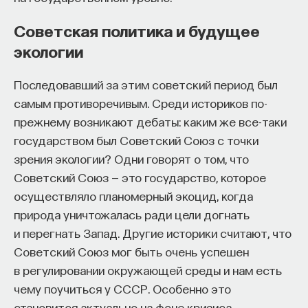
вопросов. Прежде всего, практика нашей
экспертизы ориентирована напрямую
Советская политика и будущее
ПОДДЕРЖАТЬ ПОСТНАУКУ
на специальные экспертизы, разработанные для
экологии
суда. На сегодняшний день очень мало или
фактически нет серьезного корпуса
Последовавший за этим советский период был
исследований на темы: язык вражды, язык
самым противоречивым. Среди историков по-
дискриминации, социология дискриминации.
прежнему возникают дебаты: каким же все-таки
Но при этом существует много практикующих
государством был Советский Союз с точки
экспертов, которые работают с этими текстами
зрения экологии? Одни говорят о том, что
исключительно по запросу судебных
Советский Союз — это государство, которое
и следственных органов. Есть глубоко
осуществляло планомерный экоцид, когда
профессиональные, есть, на мой взгляд, менее
природа уничтожалась ради цели догнать
профессиональные, есть категорически
и перегнать Запад. Другие историки считают, что
непрофессиональные. Все они специализируются
Советский Союз мог быть очень успешен
на производстве текстов, которые напрямую
в регулировании окружающей среды и нам есть
не связаны с их научной деятельностью, поэтому
чему поучиться у СССР. Особенно это
возникает проблема с точки зрения
становится актуально на фоне кризиса