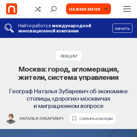
НАЖМИ МЕНЯ
Найти работу в
международной
начать
инновационной компании
ЛЕКЦИИ
Москва: город, агломерация,
жители, система управления
Географ Наталья Зубаревич об экономике
столицы, «дорогих» москвичах
и миграционном вопросе
НАТАЛЬЯ ЗУБАРЕВИЧ
СОХРАНИТЬ В ЗАКЛАДКИ
TV
ВИДЕО
ИИ в университете, цели
Обучение нейрональных культур