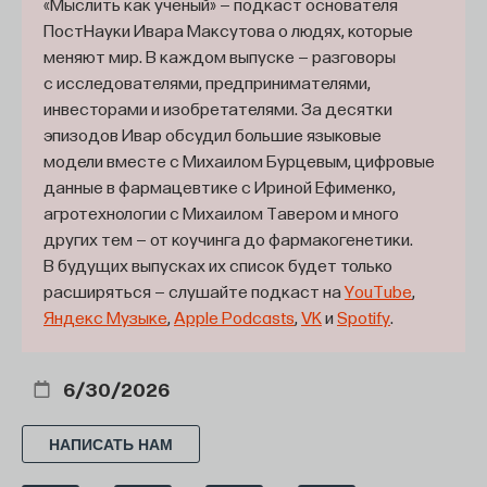
«Мыслить как учёный» — подкаст основателя
ПостНауки Ивара Максутова о людях, которые
меняют мир. В каждом выпуске — разговоры
с исследователями, предпринимателями,
инвесторами и изобретателями. За десятки
эпизодов Ивар обсудил большие языковые
модели вместе с Михаилом Бурцевым, цифровые
данные в фармацевтике с Ириной Ефименко,
агротехнологии с Михаилом Тавером и много
других тем — от коучинга до фармакогенетики.
В будущих выпусках их список будет только
расширяться — слушайте подкаст на
YouTube
,
Яндекс Музыке
,
Apple Podcasts
,
VK
и
Spotify
.
6/30/2026
НАПИСАТЬ НАМ