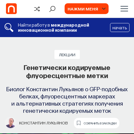
НАЖМИ МЕНЯ
Найти работу в
международной
начать
инновационной компании
СОБЫТИЯ
Химия между нейронами:
ЛЕКЦИИ
вещества, которые управляют нами
Генетически кодируемые
флуоресцентные метки
Как наши память, потребности, эмоции,
внимание, воля связаны с передачей
Биолог Константин Лукьянов о GFP-подобных
сигналов от нейромедиаторов?
белках, флуоресцентных маркерах
и альтернативных стратегиях получения
ВЯЧЕСЛАВ ДУБЫНИН
СОХРАНИТЬ В ЗАКЛАДКИ
генетически кодируемых меток
TV
КОНСТАНТИН ЛУКЬЯНОВ
СОХРАНИТЬ В ЗАКЛАДКИ
Новости нейронауки #8