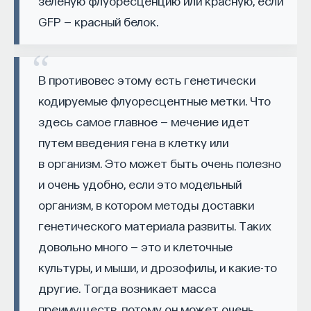
зеленую флуоресценцию или красную, если
Вячеслав Дубынин
доктор биологических наук, профессор
GFP — красный белок.
кафедры физиологии человека и животных
биологического факультета МГУ
Внеси свой вклад в дело
им. М. В. Ломоносова, специалист в области
физиологии мозга
просвещения!
В противовес этому есть генетически
кодируемые флуоресцентные метки. Что
БИОЛОГИЯ
ПОДДЕРЖАТЬ ПОСТНАУКУ
1298 публикаций
здесь самое главное — мечение идет
путем введения гена в клетку или
БИОЛОГИЯ
МОЗГ
НЕЙРОФИЗИОЛОГИЯ
в организм. Это может быть очень полезно
и очень удобно, если это модельный
ЕСТЕСТВЕННЫЕ НАУКИ
ЖУРНАЛ
организм, в котором методы доставки
ХИМИЯ МЕЖДУ НЕЙРОНАМИ
генетического материала развиты. Таких
довольно много — это и клеточные
культуры, и мыши, и дрозофилы, и какие-то
другие. Тогда возникает масса
преимуществ, потому он может очень