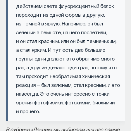
действием света флуоресцентный белок
Внеси свой вклад в дело
переходит из одной формы в другую,
просвещения!
из темной в яркую. Например, он был
зеленый в темноте, на него посветили,
ПОДДЕРЖАТЬ ПОСТНАУКУ
и он стал красным, или он был темненьким,
а стал ярким. И тут есть две большие
группы: одни делают это обратимо много
раз, а другие делают один раз, потому что
там проходит необратимая химическая
реакция — был зеленым, стал красным, и это
навсегда. Это очень интересно с точки
зрения фотофизики, фотохимии, биохимии
и прочего.
В рубрике «Лекции» мы выбираем для вас самые