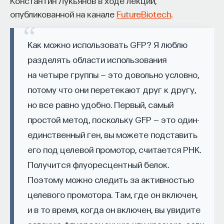
Константин Лукьянов в ходе лекции,
им. М. В. Ломоносова, специалист в области
— Осознавать связь своего поведения
физиологии мозга
опубликованной на канале
FutureBiotech
.
и эмоций с активностью нейромедиаторов
Адель Цебенко
мозга
Исследователь
Как можно использовать GFP? Я люблю
Автор курса:
Вячеслав Дубынин
— доктор
разделять области использования
биологических наук, профессор кафедры
на четыре группы — это довольно условно,
МОЗГ
физиологии человека и животных биологического
потому что они перетекают друг к другу,
394 публикации
факультета МГУ им. М.В. Ломоносова
но все равно удобно. Первый, самый
простой метод, поскольку GFP — это один-
3/10/2025
МОЗГ
НЕЙРОБИОЛОГИЯ
единственный ген, вы можете подставить
КОГНИТИВНЫЕ НАУКИ
НАПИСАТЬ НАМ
его под целевой промотор, считается РНК.
Получится флуоресцентный белок.
Поэтому можно следить за активностью
целевого промотора. Там, где он включен,
НАД МАТЕРИАЛОМ РАБОТАЛИ
и в то время, когда он включен, вы увидите