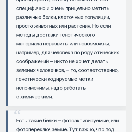
специфично и очень прицельно метить
различные белки, клеточные популяции,
просто животных или растения. Но если
методы доставки генетического
КУРС
материала неразвиты или невозможны,
Химия между нейронами:
например, для человека по ряду этических
вещества, которые управляют
соображений — никто не хочет делать
нами
зеленых человечков, — то, соответственно,
генетически кодируемые метки
СОХРАНИТЬ КУРС
неприменимы, надо работать
с химическими.
Есть такие белки — фотоактивируемые, или
фотопереключаемые. Тут важно, что под