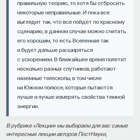
Вячеслав Дубынин
правильную теорию, то хотя бы отбросить
трудно исключить возможность того, что уже
доктор биологических наук, профессор
некоторые неправильные. И пока все
сегодня где-то на Земле есть искусственный
кафедры физиологии человека и животных
биологического факультета МГУ
выглядит так, что все пойдет по красному
разум, во всех отношениях не уступающий
им. М. В. Ломоносова, специалист в области
физиологии мозга
интеллекту человека. Известный футуролог
сценарию, в данном случае можно считать
Рэймонд Курцвейль на форуме «Глобальное
его хорошим, то есть Вселенная так
БИОЛОГИЯ
будущее 2045» в Нью-Йорке 15 июня этого года
и будет дальше расширяться
1298 публикаций
заявил, что в его распоряжении уже есть
с ускорением. В ближайшее время полетит
системы, обладающие полноценным
несколько разных спутников, работают
БИОЛОГИЯ
МОЗГ
НЕЙРОФИЗИОЛОГИЯ
искусственным интеллектом. Подтверждения
наземные телескопы, в том числе
этого сообщения из независимых источников
ЕСТЕСТВЕННЫЕ НАУКИ
ЖУРНАЛ
на Южном полюсе, которые пытаются
пока не было.
ХИМИЯ МЕЖДУ НЕЙРОНАМИ
лучше и лучше измерять свойства темной
В целом вопрос об искусственном разуме
энергии.
человеческого уровня находится на кончике пера
современной науки и технологий. Многие
В рубрике «Лекции» мы выбираем для вас самые
исследовательские группы и IT-команды
интересные лекции авторов ПостНауки,
пытаются воссоздать интеллект как по образу