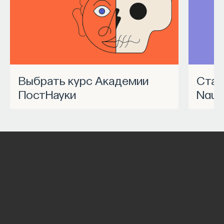
Выбрать курс Академии
Станьте частью программы
ПостНауки
Nauk