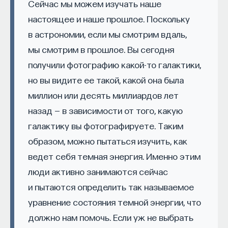
Сейчас мы можем изучать наше
представлена в записке рабочей группы
— Осознавать связь своего поведения
настоящее и наше прошлое. Поскольку
программы BRAIN от 15.09.2013. Программа
и эмоций с активностью нейромедиаторов
в астрономии, если мы смотрим вдаль,
сформирована по инициативе президента США
мозга
Барака Обамы. Текст меморандума BRAIN
мы смотрим в прошлое. Вы сегодня
Автор курса:
Вячеслав Дубынин
— доктор
не оставляет сомнений в достижимости
получили фотографию какой-то галактики,
биологических наук, профессор кафедры
результата. Помимо программы США, широко
но вы видите ее такой, какой она была
физиологии человека и животных биологического
известна Европейская программа Human Brain
миллион или десять миллиардов лет
факультета МГУ им. М.В. Ломоносова
Project, официально стартующая с 01.10.2013.
назад — в зависимости от того, какую
Российская негосударственная программа
3/10/2025
галактику вы фотографируете. Таким
обратного конструирования мозга rebrain2045,
образом, можно пытаться изучить, как
значительно уступающая зарубежным
НАПИСАТЬ НАМ
ведет себя темная энергия. Именно этим
по масштабам финансирования,
люди активно занимаются сейчас
но не по декларируемым целям, в работе с июня
2011 года.
и пытаются определить так называемое
уравнение состояния темной энергии, что
НАД МАТЕРИАЛОМ РАБОТАЛИ
Оценки срока достижения поставленных целей
должно нам помочь. Если уж не выбрать
колеблются в диапазоне 3–300 лет. Вместе с тем