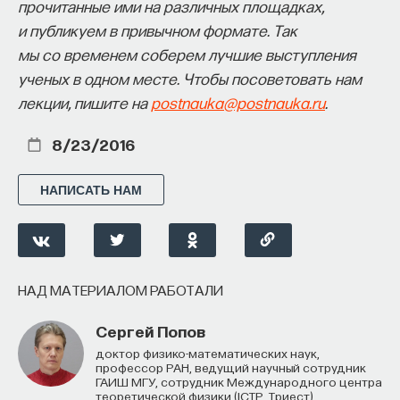
прочитанные ими на различных площадках,
и подобию мозга, так и без этого подобия.
и публикуем в привычном формате. Так
Принципиальных препятствий к решению этой
мы со временем соберем лучшие выступления
проблемы не видно. Многие частные задачи,
ученых в одном месте. Чтобы посоветовать нам
казавшиеся совсем недавно «чисто
лекции, пишите на
postnauka@postnauka.ru
.
человеческими», как игра в шахматы, понимание
КУРС
слов устной речи, интеллектуальные игры, уже
Химия между нейронами:
8/23/2016
имеют массовые компьютерные решения
вещества, которые управляют
высокого качества. Скорее всего, ждать
нами
НАПИСАТЬ НАМ
появления искусственных разумных систем
осталось недолго — не больше пяти лет, то есть
СОХРАНИТЬ КУРС
до конца 2018 года. Разумеется, это только
прогноз.
НАД МАТЕРИАЛОМ РАБОТАЛИ
2/14/2014
Сергей Попов
Доктор физико-математических наук,
НАПИСАТЬ НАМ
профессор РАН, ведущий научный сотрудник
ГАИШ МГУ, сотрудник Международного центра
теоретической физики (ICTP, Триест)