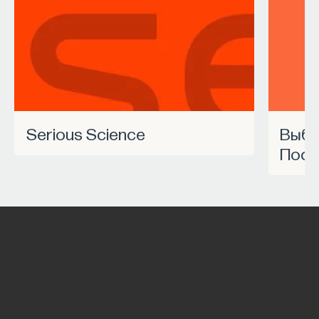
Serious Science
Выбрать курс Академии
Пост