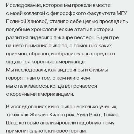
Исследование, которое мы провели вместе
восполнялись и мы просыпались отдохнувшими.
с моей коллегой с философского факультета МГУ
Ответы на эти и другие вопросы можно найти,
Полиной Хановой, ставило себе целью проследить
записавшись
на курс «Наука сна: как управлять
подобные хронологические этапы в истории
своим сном»
.
развития видеоигр в жанре вестерн. В центре
нашего внимания было то, с помощью каких
Пройдя этот курс, вы научитесь:
приемов, образов, изобразительных средств
задаются коренные американцы.
— Лучше понимать, что происходит с нами
Мы исследовали, как видеоигры и фильмы
во сне
говорят нам о том, с кем или с чем
— Заботиться о качестве своего сна
мы сталкиваемся, когда встречаемся
с коренными американцами.
— Определять, какими способами можно
улучшить свой сон
В исследованиях кино было несколько ученых,
таких как Жаклин Килпатрик, Уилл Райт, Томас
— Использовать когнитивно-поведенческую
Шац, которые анализировали подобную тему
терапию и другие подходы при нарушениях
применительно к киновестернам.
сна