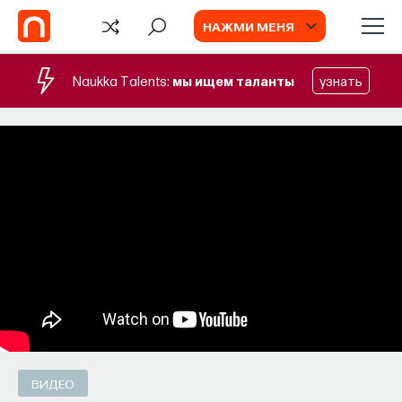
НАЖМИ МЕНЯ
Naukka Talents:
мы ищем таланты
узнать
СОБЫТИЯ
Наука сна: как управлять своим
сном
Почти треть жизни мы тратим на сон, но как
он работает и можно ли его приручить?
МИХАИЛ ПОЛУЭКТОВ
СОХРАНИТЬ В ЗАКЛАДКИ
ВИДЕО