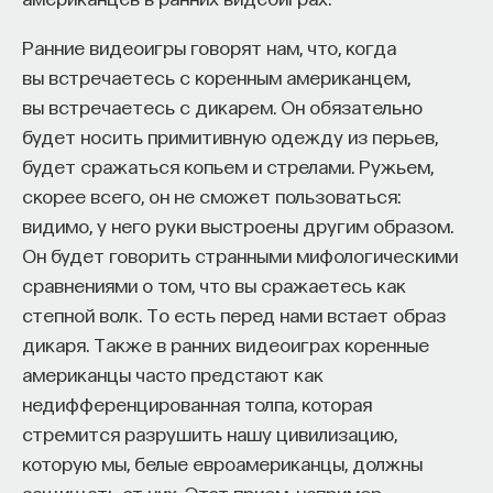
Ранние видеоигры говорят нам, что, когда
вы встречаетесь с коренным американцем,
КУРС
вы встречаетесь с дикарем. Он обязательно
Наука сна: как управлять
будет носить примитивную одежду из перьев,
своим сном
будет сражаться копьем и стрелами. Ружьем,
скорее всего, он не сможет пользоваться:
СОХРАНИТЬ КУРС
видимо, у него руки выстроены другим образом.
Он будет говорить странными мифологическими
сравнениями о том, что вы сражаетесь как
степной волк. То есть перед нами встает образ
дикаря. Также в ранних видеоиграх коренные
американцы часто предстают как
недифференцированная толпа, которая
стремится разрушить нашу цивилизацию,
Внеси свой вклад в дело
которую мы, белые евроамериканцы, должны
просвещения!
защищать от них. Этот прием, например,