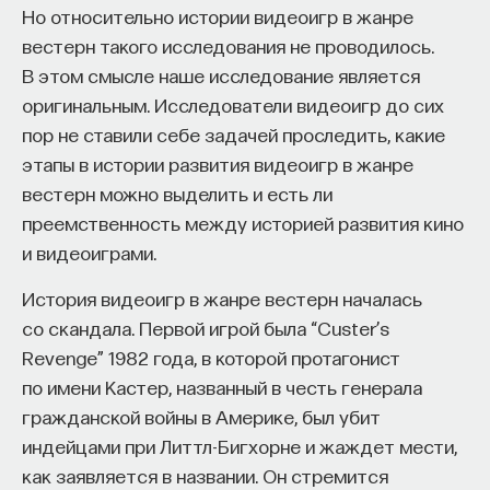
Но относительно истории видеоигр в жанре
Автор курса:
Михаил Полуэктов
— врач-
вестерн такого исследования не проводилось.
сомнолог, доцент кафедры нервных
В этом смысле наше исследование является
болезней и нейрохирургии Первого МГМУ
оригинальным. Исследователи видеоигр до сих
им. И. М. Сеченова, заведующий отделением
пор не ставили себе задачей проследить, какие
медицины сна университетской клинической
этапы в истории развития видеоигр в жанре
больницы № 3.
вестерн можно выделить и есть ли
преемственность между историей развития кино
3/10/2025
и видеоиграми.
НАПИСАТЬ НАМ
История видеоигр в жанре вестерн началась
со скандала. Первой игрой была “Custer’s
Revenge” 1982 года, в которой протагонист
по имени Кастер, названный в честь генерала
НАД МАТЕРИАЛОМ РАБОТАЛИ
гражданской войны в Америке, был убит
индейцами при Литтл-Бигхорне и жаждет мести,
Михаил Полуэктов
как заявляется в названии. Он стремится