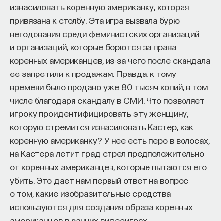
кандидат медицинских наук, доцент Первого
изнасиловать коренную американку, которая
МГМУ им. И. М. Сеченова
привязана к столбу. Эта игра вызвала бурю
негодования среди феминистских организаций
МЕДИЦИНА
и организаций, которые борются за права
650 публикаций
коренных американцев, из-за чего после скандала
ее запретили к продажам. Правда, к тому
МЕДИЦИНА
СОН
СОМНОЛОГИЯ
времени было продано уже 80 тысяч копий, в том
числе благодаря скандалу в СМИ. Что позволяет
БЕССОННИЦА
ЕСТЕСТВЕННЫЕ НАУКИ
игроку проидентифицировать эту женщину,
ЖУРНАЛ
НАУКА СНА
которую стремится изнасиловать Кастер, как
коренную американку? У нее есть перо в волосах,
на Кастера летит град стрел предположительно
от коренных американцев, которые пытаются его
убить. Это дает нам первый ответ на вопрос
о том, какие изобразительные средства
используются для создания образа коренных
американцев в ранних видеоиграх.