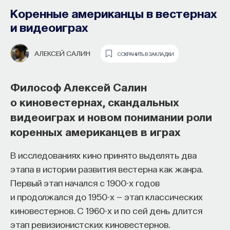
Коренные американцы в вестернах
и видеоиграх
АЛЕКСЕЙ САЛИН
СОХРАНИТЬ В ЗАКЛАДКИ
Философ Алексей Салин
о киновестернах, скандальных
Почти треть жизни мы тратим на сон,
видеоиграх и новом понимании роли
но как он работает и можно ли его
коренных американцев в играх
приручить?
В исследованиях кино принято выделять два
Как устроен самый важный и таинственный
этапа в истории развития вестерна как жанра.
процесс в организме? Какую роль играет
Первый этап начался с 1900-х годов
состояние сна для жизни человека? Что
и продолжался до 1950-х — этап классических
происходит с нами, пока мы спим: какие циклы
киновестернов. С 1960-х и по сей день длится
мы проходим, какие механизмы задействованы?
этап ревизионистских киновестернов.
Что нужно сделать, чтобы за ночь наши ресурсы