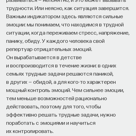
трудности. Или неясно, как ситуация завершится.
ИСКУССТВЕННЫЙ ИНТЕЛЛЕКТ
УНИВЕРСИТЕТ
Важным индикатором здесь являются сильные
эмоции: мы понимаем, что находимся в трудной
АКАДЕМИЧЕСКАЯ СРЕДА
ОБУЧЕНИЕ
ситуации, когда переживаем стресс, напряжение,
НЕЙРОСЕТЕВЫЕ АРХИТЕКТУРЫ
панику, обиду. У каждого человека свой
репертуар отрицательных эмоций.
СТРОИТЕЛИ БУДУЩЕГО
Он вырабатывается в детстве
и воспроизводится в течение жизни: в одних
семьях трудные задачи решаются паникой,
ПАРТНЁР ПРОЕКТА
в других — обидой, а для кого-то характерен
мощный контроль эмоций. Чем сильнее эмоции,
тем меньше возможностей рационально
действовать, поэтому для того, чтобы
эффективно решать трудные задачи, нужно
Что такое партнёрский материал?
поработать с эмоциями и научиться
их контролировать.