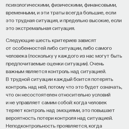
редкая возможность — мыслить на длинной
психологическими, физическими, финансовыми,
дистанции и реально влиять на будущее: на то,
Мембранные пузырьки, располагающиеся
временными, и эти траты всегда большие, если
как будет мыслить элита, как будет устроена
в случае синапса в окончании аксона. Внутри
это трудная ситуация, и предельно высокие, если
экономика и как в целом будет разворачиваться
везикул содержатся вещества-медиаторы,
это экстремальная ситуация.
общество».
которые выбрасываются в межклеточную среду
(«синаптическую щель») при приходе потенциала
Следующие шесть критериев зависят
Знание нельзя просто передать
действия, а затем воздействуют на следующую
от особенностей либо ситуации, либо самого
клетку.
человека (поскольку у каждого из нас могут быть
«Сама проблема гораздо старше, чем может
предпочитаемые оценки ситуации). Очень
показаться. Если преподаватель выдает задание,
важным является контроль над ситуацией.
студент перепоручает его нейросети, а потом
В трудной ситуации каждый боится потерять
Гормон
просто приносит готовый текст, это лишь делает
контроль над ней, потому что это будет означать,
старую проблему совсем уж неустранимой.
что он несостоятелен относительно условий
Но и привычная университетская схема, в которой
и не управляет самим собой: когда человек
преподаватель что-то рассказал, студент что-то
Вещество, передающее сигналы между
теряет контроль над эмоциями, это повышает
записал, а затем попытался пересказать это
клетками нашего организма. Гормоны
вероятность потери контроля над ситуацией.
наизусть, тоже почти не оставляет места для
выделяются в кровь особыми эндокринными
Неподконтрольность проявляется, когда