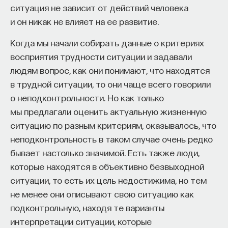
мысли. Знание не передается в готовом виде —
структурами и широко распространяются по телу
ситуация не зависит от действий человека
оно формируется. Нам долго казалось, что
(в отличие от медиаторов, выделение которых
и он никак не влияет на ее развитие.
преподаватель может просто хорошо и логично
обычно ограничивается областью синапсов).
изложить материал, а студент — зафиксировать
Когда мы начали собирать данные о критериях
его и затем воспроизвести. Но самый важный
восприятия трудности ситуации и задавали
момент происходит потом, когда человек
людям вопрос, как они понимают, что находятся
Аминокислоты
остается один на один с этим материалом
в трудной ситуации, то они чаще всего говорили
и пытается что-то с ним сделать. И получается,
о неподконтрольности. Но как только
что настоящее образование происходит
мы предлагали оценить актуальную жизненную
Органические молекулы, включающие в себя
не в аудитории, а за ее пределами».
ситуацию по разным критериям, оказывалось, что
аминогруппу, кислотную группу и радикал
неподконтрольность в таком случае очень редко
ИИ полезен не как костыль, а как
(участок, специфичный для той или иной
бывает настолько значимой. Есть также люди,
сложный собеседник
аминокислоты). Аминокислоты наиболее известны
которые находятся в объективно безвыходной
как структурные компоненты белков.
ситуации, то есть их цель недостижима, но тем
«Мы не наказываем студентов за использование
Но некоторые из них выполняют функции
не менее они описывают свою ситуацию как
ИИ, потому что сам факт его использования еще
медиаторов, а также предшественников
подконтрольную, находя те варианты
ничего не объясняет. Важно не то, что студент
медиаторов.
интерпретации ситуации, которые