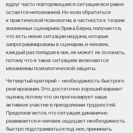
«Мыслить как учёный» — подкаст основателя
вдруг часто повторяющаяся ситуация все равно
МОЗГ
НЕЙРОБИОЛОГИЯ
ПостНауки Ивара Максутова о людях, которые
остается непознанной. Но если обратиться
меняют мир. В каждом выпуске — разговоры
НЕЙРОФИЗИОЛОГИЯ
ФИЗИОЛОГИЯ
к практической психологии, в частности к теории
с исследователями, предпринимателями,
жизненных сценариев Эрика Берна, получается,
НЕЙРОН
НЕЙРОНАУКА
НЕЙРОМЕДИАТОРЫ
инвесторами и изобретателями. За десятки
что есть некие ситуации неудачи, которые
эпизодов Ивар обсудил большие языковые
КОГНИТИВНЫЕ НАУКИ
ЖУРНАЛ
запрограммированы в сценарии, и человек,
модели вместе с Михаилом Бурцевым, цифровые
данные в фармацевтике с Ириной Ефименко,
каждый раз попадая в них, не может их осознать,
агротехнологии с Михаилом Тавером и много
потому что в таких ситуациях включаются
других тем — от коучинга до фармакогенетики.
механизмы психологической защиты.
В будущих выпусках их список будет только
расширяться — слушайте подкаст на
YouTube
,
Четвертый критерий — необходимость быстрого
Яндекс Музыке
,
Apple Podcasts
,
VK
и
Spotify
.
реагирования. Это достаточно хороший вариант
оценки, потому что он прогнозирует наше
активное участие в преодолении трудностей.
6/30/2026
Предполагается, что ситуация динамично
развивается и человек ощущает необходимость
НАПИСАТЬ НАМ
КУРС
быстро подстраиваться под нее, принимать