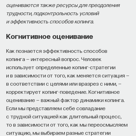
и передает информацию с помощью химических
оцениваются также ресурсы для преодоления
собственное будущее, почему результаты
сигналов и электрических импульсов. Головной
трудности, подконтрольность условий
образования раскрываются на длинной дистанции,
мозг человека состоит примерно из 90
и эффективность способов копинга.
и что на самом деле должен уметь студент,
миллиардов нейронов, и все они связаны друг
выходящий в сложный и быстро меняющийся мир.
Когнитивное оценивание
с другом при помощи отростков (аксонов
А еще — почему ИИ не стоит просто запрещать,
и дендритов), а также контактов-синапсов.
Как познается эффективность способов
как использовать его для диалога, и зачем
копинга — интересный вопрос. Человек
университету учить не только знаниям, но и самой
использует определенные копинг-стратегии
практике мышления и коммуникации.
Дендриты
и в зависимости от того, как меняется ситуация —
в соответствии с целями или вразрез с ними, —
Основатель ПостНауки Ивар Максутов запускает
корректирует копинг-поведение. Когнитивное
проект Naukka Talents.
оценивание — важный фактор динамики копинга.
Отростки нейронов, которые принимают
Если мы представляем себе совладание
информацию. У одного нейрона чаще всего
Это глобальная экосистема для поиска и найма
с трудной ситуацией как длительный процесс,
несколько сильно ветвящихся дендритов. Они
STEM-специалистов (Science, Technology,
Engineering, Mathematics) в самые амбициозные
то в зависимости от того, как мы переосмысляем
образуют что-то вроде входной антенны
Deep-Tech и Biotech проекты по всему миру. Если
ситуацию, мы выбираем разные стратегии
и передают сигналы к телу нервной клетки. Чем