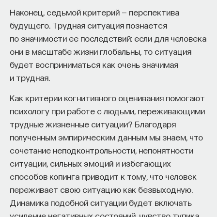
Наконец, седьмой критерий — перспектива
будущего. Трудная ситуация познается
по значимости ее последствий: если для человека
они в масштабе жизни глобальны, то ситуация
будет восприниматься как очень значимая
Внеси свой вклад в дело
и трудная.
просвещения!
Как критерии когнитивного оценивания помогают
ПОДДЕРЖАТЬ ПОСТНАУКУ
психологу при работе с людьми, переживающими
трудные жизненные ситуации? Благодаря
полученным эмпирическим данным мы знаем, что
сочетание неподконтрольности, непонятности
ситуации, сильных эмоций и избегающих
способов копинга приводит к тому, что человек
переживает свою ситуацию как безвыходную.
Динамика подобной ситуации будет включать
усиление негативных состояний, чувство тупика,