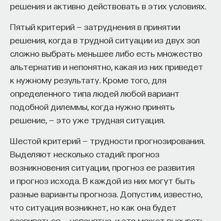
Химия мозга
решения и активно действовать в этих условиях.
Пятый критерий — затруднения в принятии
СОХРАНИТЬ КУРС
НАД МАТЕРИАЛОМ РАБОТАЛИ
решения, когда в трудной ситуации из двух зол
сложно выбрать меньшее либо есть множество
Ивар Максутов
альтернатив и непонятно, какая из них приведет
издатель, сооснователь Редакционно-
к нужному результату. Кроме того, для
издательского дома "ПостНаука", религиовед
определенного типа людей любой вариант
Ульяна Раведовская
подобной дилеммы, когда нужно принять
решение, — это уже трудная ситуация.
Внеси свой вклад в дело
Шестой критерий — трудности прогнозирования.
просвещения!
Сения Долгачева
Выделяют несколько стадий: прогноз
редактор ПостНауки
возникновения ситуации, прогноз ее развития
ПОДДЕРЖАТЬ ПОСТНАУКУ
и прогноз исхода. В каждой из них могут быть
разные варианты прогноза. Допустим, известно,
ИСКУССТВЕННЫЙ ИНТЕЛЛЕКТ
что ситуация возникнет, но как она будет
220 публикаций
развиваться — непонятно, и это может вызывать