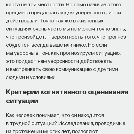
связаны с передачей сигналов
карта не той местности. Но само наличие этого
к сложному мышлению. Третья — развитие
от нейромедиаторов? Узнайте из курса
предмета придавало людям уверенность, и они
общества, вклад в то, каким оно будет.
доктора биологических наук Вячеслава
действовали. Точно так же в жизненных
И четвертая — социальная эффективность,
Дубынина «
Химия между нейронами
».
ситуациях очень часто мы не можем точно знать,
то есть забота о том, как человек будет работать
что произойдет, — вероятность того, что прогноз
за пределами университета и насколько
сбудется, всегда выше или ниже. Но если
эффективным окажется в команде и профессии.
мы уверены в том, как прогнозируем ситуацию,
Университет не всегда может точно
это придает нам уверенности действовать
предсказать, какие именно рабочие места ждут
и выстраивать свою коммуникацию с другими
выпускника, но сама эта оптика тоже остается
людьми и условиями.
отдельной идеологией. В зависимости от того,
в какой из этих логик работает университет,
Критерии когнитивного оценивания
у него будут совершенно разные ответы
ситуации
на вопрос о целях образования».
Университет должен строить
Как человек понимает, что он находится
в трудной ситуации? Исследования, проводимые
будущее
на протяжении многих лет, позволяют