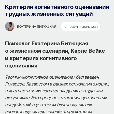
образования и рынок труда —
Критерии когнитивного оценивания
«Мыслить как учёный» #57
трудных жизненных ситуаций
ИВАР МАКСУТОВ
СОХРАНИТЬ В ЗАКЛАДКИ
ЕКАТЕРИНА БИТЮЦКАЯ
СОХРАНИТЬ В ЗАКЛАДКИ
Зачем университету длинный
Психолог Екатерина Битюцкая
горизонт планирования и как
о жизненном сценарии, Карле Вейке
ИИ меняет саму организацию
и критериях когнитивного
мышления и обучения
Базовые понятия, объясняющие
оценивания
химическую структуру мозга
В новом эпизоде «Мыслить как ученый»
Ивар
Термин «когнитивное оценивание» был введен
и принципы работы
Максутов
беседует с
Ульяной Раведовской
о том,
Ричардом Лазарусом в рамках психологии эмоций,
нейромедиаторов
зачем университет нужен в эпоху ИИ и почему
в частности психологии совладания с трудными
высшее образование нельзя сводить к быстрой
Нейрон
ситуациями. Это процесс категоризации внешних
подготовке под нужды рынка.
воздействий с учетом их благополучия или
Клетка мозга, которая принимает, хранит
неблагополучия для человека, при котором
Они обсуждают, как университеты выбирают