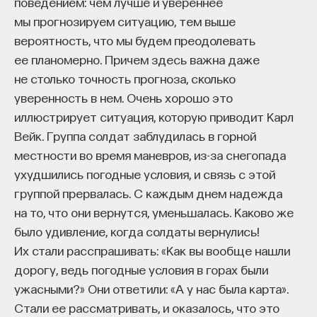
поведением: чем лучше и увереннее
эффект образования не раскрывается в тот
Синапс
мы прогнозируем ситуацию, тем выше
момент, когда выпускник выходит на работу, —
вероятность, что мы будем преодолевать
тогда все только начинается. Дальше человек
ее планомерно. Причем здесь важна даже
адаптируется и еще много лет пользуется тем,
не столько точность прогноза, сколько
Элементарная единица строения
что получил в университете. Если задуматься, как
уверенность в нем. Очень хорошо это
и функционирования мозга. Синапс обычно
долго он опирается на свое первое образование,
иллюстрирует ситуация, которую приводит Карл
представляет собой контакт между аксоном
речь идет не о нескольких годах,
Вейк. Группа солдат заблудилась в горной
одного нейрона и дендритом либо телом другого
а о десятилетиях».
местности во время маневров, из-за снегопада
нейрона. В синапсах сигналы передаются
ухудшились погодные условия, и связь с этой
У университета четыре цели
с помощью специализированных химических
группой прервалась. С каждым днем надежда
посредников — медиаторов.
на то, что они вернутся, уменьшалась. Каково же
«Мы выделили четыре идеологии образования.
было удивление, когда солдаты вернулись!
Первая — развитие и трансляция
Их стали расспрашивать: «Как вы вообще нашли
дисциплинарного знания, где в центре находится
дорогу, ведь погодные условия в горах были
само знание, а не человек и не рынок труда.
ужасными?» Они ответили: «А у нас была карта».
Вторая — формирование определенного типа
Стали ее рассматривать, и оказалось, что это
человека, например человека, способного
Как наши память, потребности и эмоции