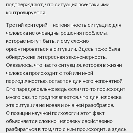
обратился к ИИ, а то, как именно он это делает.
подтверждают, что ситуация все-таки ими
2/27/2017
Если воспринимать ИИ просто как помощника,
контролируется.
ресурс или способ сэкономить усилия, студенты
Третий критерий — непонятность ситуации: для
НАПИСАТЬ НАМ
чаще всего лишь снижают когнитивную
человека не очевидны решения проблемы,
нагрузку — а университет вообще не для этого
которые могут быть, и ему сложно
создан. Они некритично делегируют агенту
ориентироваться в ситуации. Здесь тоже была
самые разные задачи и переносят в эту
обнаружена интересная закономерность.
коммуникацию далеко не лучшие привычки.
НАД МАТЕРИАЛОМ РАБОТАЛИ
Оказалось, что часто ситуация, которая в жизни
Но если использовать ИИ как сложного
Вячеслав Дубынин
человека происходит с той или иной
собеседника, который заставляет уточнять
доктор биологических наук, профессор
периодичностью, остается для него непонятной.
основания, спорить и продумывать собственную
кафедры физиологии человека и животных
биологического факультета МГУ
Это парадоксально: ведь если что-то происходит
позицию, тогда студент действительно
им. М. В. Ломоносова, специалист в области
много раз, то предполагается, что для человека
продвигается. Решающее значение имеет
физиологии мозга
эта ситуация не новая и он в ней разобрался.
не объем общения и не тип задания, а характер
С позиции научной психологии этот факт
МОЗГ
самой коммуникации».
394 публикации
объясняется сложно: человеку свойственно
разбираться в том, что с ним происходит, а здесь