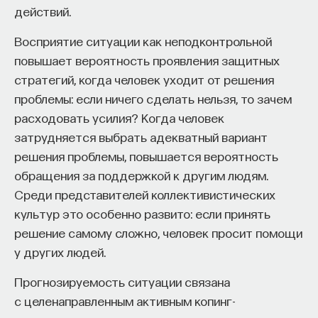
вы занимаетесь биоинформатикой, молекулярной
действий.
больше у нейрона дендритов, тем разнообразнее
биологией, ИИ или другими наукоемкими
информационные потоки, которые он принимает
дисциплинами, проект поможет вам найти место
Восприятие ситуации как неподконтрольной
и обрабатывает.
в командах, меняющих индустрию.
повышает вероятность проявления защитных
Как стать участником:
стратегий, когда человек уходит от решения
Заполнить анкету кандидата
проблемы: если ничего сделать нельзя, то зачем
Посмотреть текущие вакансии
Аксон
расходовать усилия? Когда человек
затрудняется выбрать адекватный вариант
Образование работает дольше,
решения проблемы, повышается вероятность
обращения за поддержкой к другим людям.
чем кажется
Отросток нейрона, передающий сигналы другим
Среди представителей коллективистических
нервным клеткам, а также клеткам мышц
«Тема кажется простой: мы определяем цели,
культур это особенно развито: если принять
и внутренних органов. У нейрона всегда только
движемся к ним — и дальше все должно
решение самому сложно, человек просит помощи
один аксон, который обычно относительно мало
работать. Но в реальности с целеполаганием все
у других людей.
ветвится. Ответвления аксона называются
намного сложнее. Проблема не только
«коллатерали».
Прогнозируемость ситуации связана
во временном разрыве, когда результат должен
с целенаправленным активным копинг-
проявиться через несколько лет. Ключевой