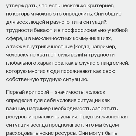
утверждать, что есть несколько критериев,
«Есть представление о том, что университеты
по которым можно это определить. Они общие
готовят элиту, и отсюда возникает образ сложно
для всех людей и разного типа ситуаций:
мыслящего, сложно устроенного человека.
Потенциал действия
трудности бывают и в профессионально-учебной
Но здесь возникает и другой, гораздо более
сфере, и в межличностных коммуникациях,
трудный вопрос: кто вообще формирует
а также внутриличностные (когда, например,
целеполагание университета и кто задает тот
Короткий электрический импульс, а точнее,
человеку не хватает силы воли) и трудности
смысл, на который он работает? Мне кажется,
кратковременное (около 1 мс) изменение
глобального характера, как в случае с пандемией,
университет способен быть субъектом —
разности потенциалов на мембране нейрона или
которую многие люди переживают как свою
не просто выполнять внешний заказ,
мышечной клетки. Потенциал действия,
собственную трудную ситуацию.
а самостоятельно выбирать, на какое будущее
распространяясь по мембране нервной клетки,
он работает. У него должна быть собственная
Первый критерий — значимость: человек
достигает синапсов, где запускает выделение
позиция: сначала определить, какое будущее
определил для себя условия ситуации как
медиатора из окончаний аксона.
он хочет создавать, а затем разворачивать это
важные, например необходимость затратить
в своей деятельности. Когда университет
ресурсы и приложить усилия. Трудная жизненная
работает только под заказ, он занимает совсем
ситуация всегда предполагает, что мы будем
другую роль. У классического университета есть
Везикулы
расходовать некие ресурсы. Они могут быть