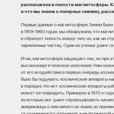
о происходящем в мире?
расположена в полости магнитосферы. К
и что мы знаем о полярных сияниях, рас
Как философия помогает понять мир, в кот
Первые данные о магнитосфере Земли были 
представления об окружающей действительн
в 1959–1960 годах: мы обнаружили, что магн
и другие вопросы можно найти, записавшис
и образует полость вокруг нее, но, как ни с
Слушатели курса убедятся в том, что филос
заряженных частиц. Один из ученых даже ск
занимательных головоломок, но и набор инс
Итак, магнитосфера защищает нас, но при 
современного человека.
высокоэнергетическое излучение. Нам нужно
Пройдя этот курс, вы:
от его воздействия в первую очередь космо
было бы подумать: космические аппараты на
— Овладеете ключевыми для независимого м
в порядке. Но нет: космические аппараты ра
воспринимать информацию и логично и аргу
может ее повредить. Примерно в 1970-х год
из которых мог даже спровоцировать начало
— Узнаете, как философия отвечает на осно
американцы о нем ничего не знали, но прич
пространство и что такое время? Что значи
от космического излучения, а не вражеский 