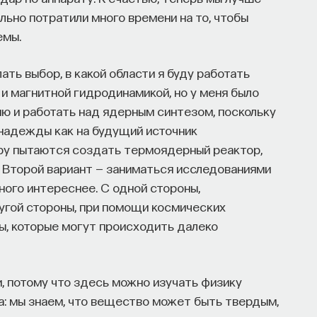
ы знаем то, что знаем? Существует ли в мире
ьно потратили много времени на то, чтобы
емы.
нному знанию.
ать выбор, в какой области я буду работать
и магнитной гидродинамикой, но у меня было
ософских наук, профессор Школы философии
ию и работать над ядерным синтезом, поскольку
аук НИУ ВШЭ.
 надежды как на будущий источник
иру пытаются создать термоядерный реактор,
. Второй вариант — заниматься исследованиями
НАПИСАТЬ НАМ
много интереснее. С одной стороны,
угой стороны, при помощи космических
ы, которые могут происходить далеко
.
, потому что здесь можно изучать физику
а: мы знаем, что вещество может быть твердым,