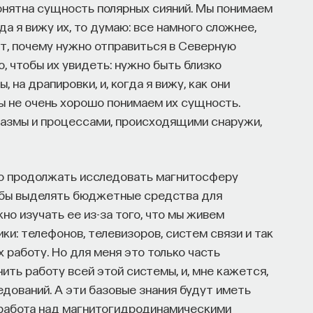
онятна сущность полярных сияний. Мы понимаем
гда я вижу их, то думаю: все намного сложнее,
т, почему нужно отправиться в Северную
, чтобы их увидеть: нужно быть близко
, на драпировки, и, когда я вижу, как они
мы не очень хорошо понимаем их сущность.
плазмы и процессами, происходящими снаружи,
жно продолжать исследовать магнитосферу
тобы выделять бюджетные средства для
но изучать ее из-за того, что мы живем
ки: телефонов, телевизоров, систем связи и так
х работу. Но для меня это только часть
ть работу всей этой системы, и, мне кажется,
едований. А эти базовые знания будут иметь
я работа над магнитогидродинамическими