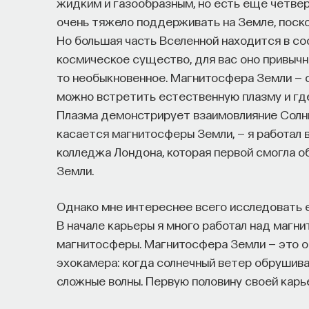
жидким и газообразным, но есть еще четвер
НАУКА
очень тяжело поддерживать на Земле, поск
237 публикаций
Но большая часть Вселенной находится в со
космическое существо, для вас оно привычно,
НАУКА
ЖУРНАЛ
ФИЛОСОФСКИЙ ПОИСК: 
то необыкновенное. Магнитосфера Земли — с
можно встретить естественную плазму и гд
Плазма демонстрирует взаимовлияние Солнц
касается магнитосферы Земли, — я работал 
колледжа Лондона, которая первой смогла о
Земли.
Однако мне интереснее всего исследовать 
В начале карьеры я много работал над магн
магнитосферы. Магнитосфера Земли — это о
эхокамера: когда солнечный ветер обрушив
сложные волны. Первую половину своей карье