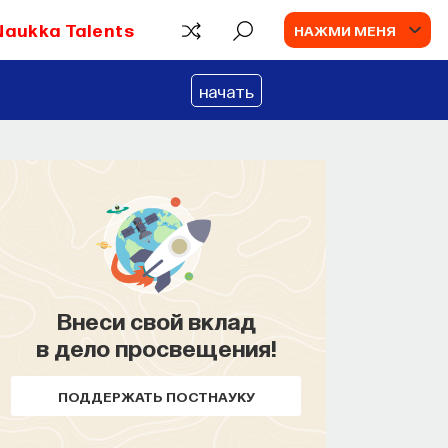
Naukka Talents
НАЖМИ МЕНЯ
начать
Внеси свой вклад
КУРС
в дело просвещения!
Философский поиск:
начала
ПОДДЕРЖАТЬ ПОСТНАУКУ
СОХРАНИТЬ КУРС