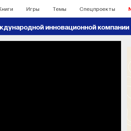
Книги
Игры
Темы
Спецпроекты
ждународной инновационной компании
БЫТИЯ
 поиск: начала
ь собственное мнение о происходящем
мире?
СОХРАНИТЬ В ЗАКЛАДКИ