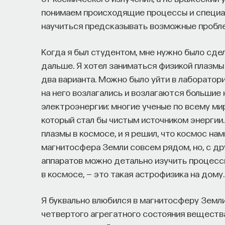
сознание? Реальна ли реальность и откуда м
понимаем происходящие процессы и специал
свобода?
научиться предсказывать возможные пробл
— Переосмыслите границы доверия собстве
Когда я был студентом, мне нужно было сдел
дальше. Я хотел заниматься физикой плазмы 
Автор курса:
Диана Гаспарян
— кандидат фил
два варианта. Можно было уйти в лаборатор
и культурологии факультета гуманитарных н
на него возлагались и возлагаются большие
электроэнергии: многие ученые по всему м
3/30/2022
который стал бы чистым источником энергии
плазмы в космосе, и я решил, что космос на
магнитосфера Земли совсем рядом, но, с др
НАД МАТЕРИАЛОМ РАБОТАЛИ
аппаратов можно детально изучить процесс
в космосе, — это такая астрофизика на дому
ПостНаука
Я буквально влюбился в магнитосферу Земли
команда ПостНауки
четвертого агрегатного состояния веществ