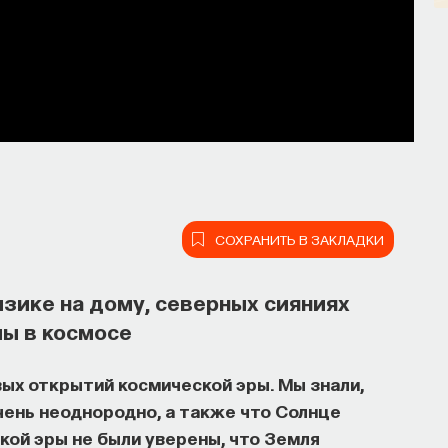
СОХРАНИТЬ В ЗАКЛАДКИ
зике на дому, северных сияниях
мы в космосе
ых открытий космической эры. Мы знали,
очень неоднородно, а также что Солнце
ять собственное мнение
кой эры не были уверены, что Земля