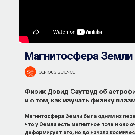
Магнитосфера Земли
SERIOUS SCIENCE
Физик Дэвид Саутвуд об астрофи
и о том, как изучать физику плаз
Магнитосфера Земли была одним из перв
что у Земли есть магнитное поле и оно 
Как философия помогает составл
деформирует его, но до начала космичес