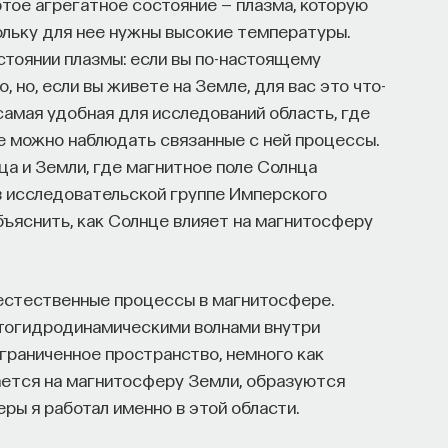
тое агрегатное состояние — плазма, которую
ольку для нее нужны высокие температуры.
стоянии плазмы: если вы по-настоящему
 но, если вы живете на Земле, для вас это что-
НАЧАЛА
амая удобная для исследований область, где
е можно наблюдать связанные с ней процессы.
а и Земли, где магнитное поле Солнца
в исследовательской группе Имперского
бъяснить, как Солнце влияет на магнитосферу
естественные процессы в магнитосфере.
итогидродинамическими волнами внутри
граниченное пространство, немного как
ается на магнитосферу Земли, образуются
ры я работал именно в этой области.