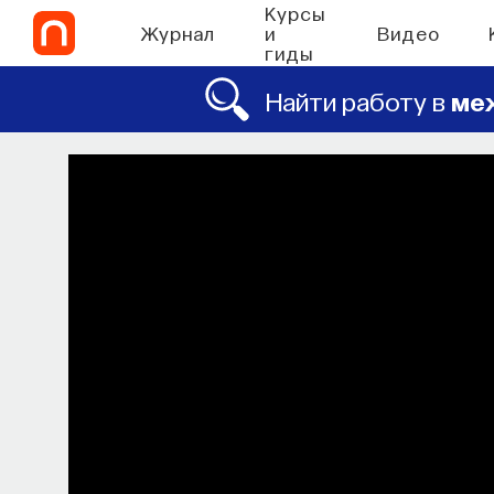
Курсы
Журнал
и
Видео
гиды
Найти работу в
ме
СО
Философский
Как философия помогает составлят
в 
ПОСТНАУКА