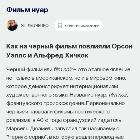
Фильм нуар
ЯН ЛЕВЧЕНКО
СОХРАНИТЬ В ЗАКЛАДКИ
Как на черный фильм повлияли Орсон
Уэллс и Альфред Хичкок
Черный фильм или
film noir
— это этапное явление
не только в американском, но и в мировом кино,
Основатель ПостНауки Ивар
Теоретик культуры Оксана Седых
которое демонстрирует интернационализм
Максутов запускает сервис, который
о мономифе в кинематографе
художественного языка. Название нуар,
film noir
,
поможет найти свою нишу
французского происхождения. Первоначально
на примере культовой саги
в глобальных deep tech и биотех
черными называли фильмы поэтического
«Звездные войны»
компаниях
реализма: в 40-е годы французский издатель
Концепция мономифа принадлежит
Марсель Дюамель запустил так называемую
В 2012 году
Ивар Максутов
создал проект
американскому исследователю Джозефу
“Черную серию”, в которую вошли переводные
ПостНаука, который дал голос учёным и навсегда