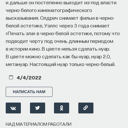
и дальше он постепенно выходит из-под власти
Сегодня об участии идей Джозефа Кэмпбелла
черно-белого кинематографического
в замысле «Звездных войн» широко известно,
высказывания. Олдрич снимает фильм в черно-
этой теме посвящены целые книги
белой эстетике, Уэллс через 3 года снимает
и философские труды. Примечательно, что
«Печать зла» в черно-белой эстетике, потому что
осмыслением его идей применительно
подводит черту под очень длинным периодом
к американской массовой культуре — индустрии
в истории кино. В цвете нельзя сделать нуар.
комиксов и научной фантастики — исследователи
В цвете можно сделать как бы нуар, нуар 2.0,
занялись еще до появления «Звездных войн».
метануар. Настоящий нуар только черно-белый.
В 1977 году вышла книга философа Джона
Шелтона Лоуренса и теолога Роберта Джьюетта
4/4/2022
«Американский мономиф». Ее авторы, по сути,
предсказали феномен «Звездных войн», а в своих
НАПИСАТЬ НАМ
последующих книгах обращались к нему
непосредственно.
Джордж Лукас никогда не скрывал своей
НАД МАТЕРИАЛОМ РАБОТАЛИ
приверженности идеям Кэмпбелла. Приступая