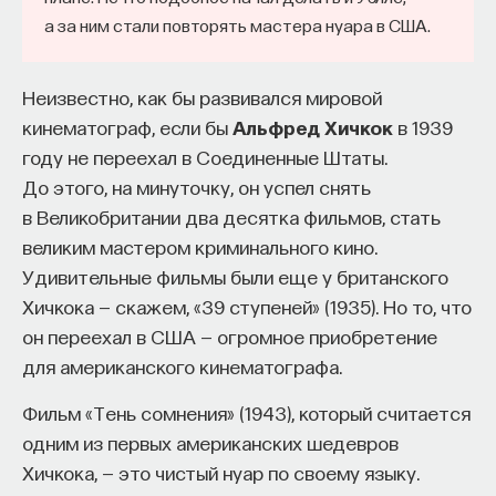
а за ним стали повторять мастера нуара в США.
Каждая стадия содержит этапы, имеющие
ПостНаука
конкретное сюжетное преломление, в общей
команда ПостНауки
Неизвестно, как бы развивался мировой
сложности герой проходит 17 ступеней.
кинематограф, если бы
Альфред Хичкок
в 1939
Первая стадия — «Исход»
Сения Долгачева
году не переехал в Соединенные Штаты.
редактор ПостНауки
До этого, на минуточку, он успел снять
1. Зов к странствиям (по Юнгу — начало
в Великобритании два десятка фильмов, стать
индивидуации): герой получает знаки начала пути.
великим мастером криминального кино.
Является образ проводника, предвестника
ТЕХНОЛОГИИ
Удивительные фильмы были еще у британского
перехода в неизведанный мир, куда герою
644 публикации
Хичкока — скажем, «39 ступеней» (1935). Но то, что
предстоит попасть, что требует отказа
он переехал в США — огромное приобретение
от детской жизни, от инфантильного я. 2.
ТЕХНОЛОГИИ
МАТЕМАТИКА
ОБРАЗОВАНИЕ
для американского кинематографа.
Отвержение зова: герой не готов расстаться
с детским
Ego
и замыкается в паттернах
НАУКА
БИОТЕХНОЛОГИИ
Фильм «Тень сомнения» (1943), который считается
прежней жизни (архетип ребенка или персоны-
одним из первых американских шедевров
ПРОГРАММНАЯ ИНЖЕНЕРИЯ
ТОЧНЫЕ НАУКИ
маски). Но игнорировать зов невозможно,
Хичкока, — это чистый нуар по своему языку.
полученные знаки наполняют жизнь обещанием
СТРОИТЕЛИ БУДУЩЕГО