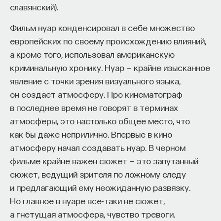
славянский).
(1944). Тогда же ученый открыл для себя Фрейда,
Naukka Talents
— это не просто рекрутинговый
Юнга, Томаса Манна. Позже, «изучая Гете,
сервис, а комплексная платформа поддержки
Фильм нуар конденсировал в себе множество
Шопенгауэра и Ницше, — вспоминает Кэмпбелл, —
специалистов на пути к карьере в глобальных
европейских по своему происхождению влияний,
я осознал, что Манн, Юнг и Джойс говорят,
инновационных индустриях. Сервис помогает
а кроме того, использовал американскую
в сущности, об одном и том же». Юнг называл это
преодолеть существующие барьеры через
криминальную хронику. Нуар — крайне изысканное
индивидуацией — духовным становлением
обучение, карьерное сопровождение и прямые
явление с точки зрения визуального языка,
индивида. Процесс индивидуации
связи с компаниями, заинтересованными
он создает атмосферу. Про кинематограф
антропологически универсален, и потому
в
кадрах.​
высококвалифицированных
в последнее время не говорят в терминах
за разнообразием его культурных проявлений
атмосферы, это настолько общее место, что
Сервис создан для всех, кто хочет найти свой
скрывается единый сюжетный паттерн. Этапы
как бы даже неприлично. Впервые в кино
путь в инновационных индустриях:
индивидуации — это проживание
атмосферу начал создавать нуар. В черном
Учёных, инженеров и исследователей
путеводительных встреч с тем или иным
фильме крайне важен сюжет — это запутанный
с опытом работы в научной сфере;
архетипом. Архетипы предстают сознанию
сюжет, ведущий зрителя по ложному следу
в мифологическом образе, являющемся
Специалистов с STEM-образованием,
и предлагающий ему неожиданную развязку.
метафорой психического состояния. Ту же
желающих сменить сферу деятельности;
Но главное в нуаре все-таки не сюжет,
функцию выполняют образы сновидений:
а гнетущая атмосфера, чувство тревоги.
Тех, кто пока не имеет достаточного опыта