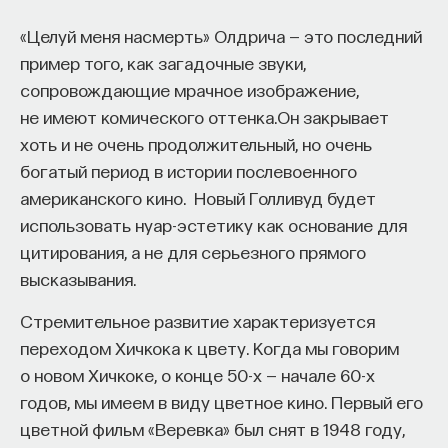
12. Отказ от возвращения: нежелание героя,
«Целуй меня насмерть» Олдрича — это последний
достигшего высот в новом мире, возвращаться
пример того, как загадочные звуки,
в мир повседневности. 13. Волшебное бегство:
сопровождающие мрачное изображение,
преследование со стороны враждебных сил. 14.
не имеют комического оттенка.Он закрывает
Спасение извне: помощь из обыденного мира. 15.
хоть и не очень продолжительный, но очень
Пересечение порога, ведущего в мир
богатый период в истории послевоенного
повседневности: применение героем полученных
американского кино. Новый Голливуд будет
навыков для возвращения. 16. Властелин двух
использовать нуар-эстетику как основание для
миров. 17. Свобода жить: обретение гармонии
цитирования, а не для серьезного прямого
позволяет герою свободно пересекать границу
высказывания.
миров, сохраняя целостность личности;
он достигает статуса мастера: сотворив себя,
Стремительное развитие характеризуется
он сотворил мир заново.
переходом Хичкока к цвету. Когда мы говорим
о новом Хичкоке, о конце 50-х — начале 60-х
Кэмпбелл, Лукас и «Путешествие
годов, мы имеем в виду цветное кино. Первый его
писателя»
цветной фильм «Веревка» был снят в 1948 году,