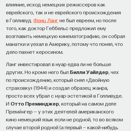
влияние, исход немецких режиссеров как
проекта имеют STEM-образование, при этом
32%
концепции и как именно она применяется
еврейского, так и не еврейского происхождения
заинтересованы в работе в инновационных
в знаменитой космической саге, включая
в Голливуд.
Фриц Ланг
не был евреем, но после
компаниях, но не знают, с чего начать.
ее последние эпизоды.
того, как доктор Геббельс предложил ему
Специалисты сталкиваются с тремя ключевыми
возглавить немецкую кинематографию, он собрал
Этапы мономифа
барьерами:
манатки и уехал в Америку, потому что понял, что
Недостаток информации о глобальных
Понятие мономифа Кэмпбелл позаимствовал
дело пахнет керосином.
индустриях и карьерных возможностях
у Джеймса Джойса, творчеством которого
Ланг инвестировал в нуар едва ли не больше
мешает поиску подходящих ваканси; ​
увлекся в конце 1920-х годов, во время
других. Но кроме него был
Билли Уайлдер
, чех
путешествия в Европу. То была пора расцвета
Непрозрачные механизмы в инновационных
по происхождению, который снял «Двойную
мифологизма в литературе: «Улисс» Джойса
компаниях усложняют процесс
страховку» (1944) и создал образец жанра,
мономифичен, повествует о вселенском
трудоустройства​;
просто всех убрал с нуар-эстетикой в Голливуде.
Одиссее, о герое как вечном страннике,
Стереотипы не позволяют эффективно
И
Отто Преминджер
, который на самом деле
в каком бы времени и пространстве
конкурировать на международном рынке​.
Преми́нгер — у этих деятелей американского
ни разворачивалось его путешествие.
кино немецкий язык если не родной, то во всяком
Мифологизму Джойса посвящена первая книга
Что такое Naukka Talents
случае второй родной (а первый — какой-нибудь
Кэмпбелла «Отмычка к “Поминкам по Финнегану”»