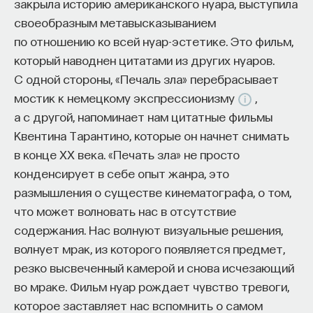
закрыла историю американского нуара, выступила
символизирующее смерть и новое рождения
своеобразным метавысказыванием
(бездна, могила, гроб, шкура или чрево тотемного
ПОДДЕРЖАТЬ ПОСТНАУКУ
по отношению ко всей нуар-эстетике. Это фильм,
животного, материнское чрево). Завершение
который наводнен цитатами из других нуаров.
инфантильной фазы: рождаясь заново, герой
С одной стороны, «Печаль зла» перебрасывает
готов к испытаниям.
мостик к немецкому экспрессионизму
,
Вторая стадия — «Инициация»
а с другой, напоминает нам цитатные фильмы
Квентина Тарантино, которые он начнет снимать
6. Путь испытаний — это главная часть
в конце ХХ века. «Печать зла» не просто
приключения. Герой попадает в необычный
конденсирует в себе опыт жанра, это
фантастический мир. Блуждание в глубинах
размышления о существе кинематографа, о том,
бессознательного метафоризируется образом
что может волновать нас в отсутствие
запутанных помещений, лабиринта, преисподней,
содержания. Нас волнуют визуальные решения,
схватками с драконами, демонами и тому
волнует мрак, из которого появляется предмет,
подобным. Возможна встреча с проводником-
резко высвеченный камерой и снова исчезающий
трикстером (архетип Тени). Герой преодолевает
во мраке. Фильм нуар рождает чувство тревоги,
опасности и препятствия, осваивает нужные
которое заставляет нас вспомнить о самом
навыки (архетип трансформации). 7. Встреча