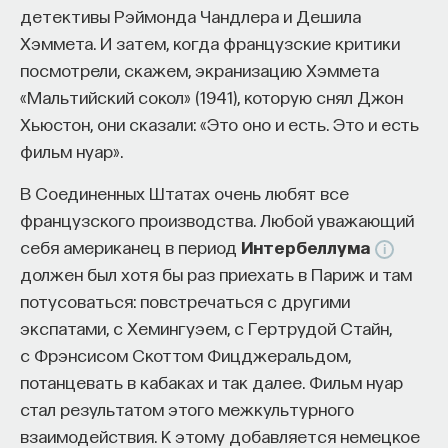
Кэмпбеллу (1904–1987). Его самая известная
детективы Рэймонда Чандлера и Дешила
изменил медийное пространство на русском
книга — «Тысячеликий герой» (“А Hero with
Хэммета. И затем, когда французские критики
языке. В 2021 году в Лондоне он основал компанию
a Thousand Faces”) — увидела свет еще в 1949
посмотрели, скажем, экранизацию Хэммета
Naukka
, помогающую учёным
году. Здесь представлена универсальная схема
«Мальтийский сокол» (1941), которую снял Джон
и предпринимателям превращать их идеи
повествования о пути героя, являющая себя
Хьюстон, они сказали: «Это оно и есть. Это и есть
в технологии и успешные стартапы. Теперь
в мифах, религиях, фольклоре разных народов,
фильм нуар».
команда ПостНауки запускает новый сервис —
культур и эпох, она и составляет мономиф. С тех
Naukka Talents
, рекрутинговое агентство,
В Соединенных Штатах очень любят все
пор как американский режиссер Джордж Лукас
созданное для поддержки специалистов,
французского производства. Любой уважающий
использовал идеи Кэмпбелла при создании
желающих работать в глобальных инновационных
себя американец в период
Интербеллума
«Звездных войн», концепция мономифа стала
индустриях.
должен был хотя бы раз приехать в Париж и там
навигатором для скринрайтеров. Сегодня
потусоваться: повстречаться с другими
В ходе работы с научным сообществом Ивар
на ее основе создаются популярнейшие образцы
экспатами, с Хемингуэем, с Гертрудой Стайн,
и его команда обнаружили, что инновационные
голливудской продукции вроде «Матрицы», «Игры
с Фрэнсисом Скоттом Фицджеральдом,
индустрии испытывают кадровый голод,
престолов», фильмов по комиксной вселенной
потанцевать в кабаках и так далее. Фильм нуар
особенно молодые deep tech и биотех компании.
Marvel
. Так в основу голливудского сторителлинга
стал результатом этого межкультурного
Исследование аудитории ПостНауки
были положены научные и философские
взаимодействия. К этому добавляется немецкое
подтвердило масштаб: более
60%
слушателей
основания. Рассмотрим кратко, в чем суть этой