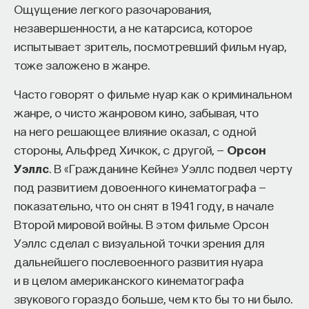
«Каждую ночь в наших сновидениях мы все
Ощущение легкого разочарования,
работы в индустрии, но стремится развивать
так же встречаемся с вечными опасностями,
незавершенности, а не катарсиса, которое
необходимые навыки.
фантастическими существами, испытаниями,
испытывает зритель, посмотревший фильм нуар,
Для уже готовых специалистов достаточно
таинственными помощниками и фигурами
тоже заложено в жанре.
оставить информацию о себе: образование, опыт
наставников; в их обликах пред нами предстает
Часто говорят о фильме нуар как о криминальном
работы, навыки, интересы и владение
не только вся картина настоящего, но также
жанре, о чисто жанровом кино, забывая, что
иностранными языками. Команда
Naukka Talents
и ключ к спасению», — пишет Кэмпбелл
на него решающее влияние оказал, с одной
будет искать, где эти навыки могут быть
в «Тысячеликом герое». Помимо этого, Юнг
стороны, Альфред Хичкок, с другой, —
Орсон
применены, и поможет найти международную
и Кэмпбелл черпали идеи в недрах влиятельной
Уэллс
. В «Гражданине Кейне» Уэллс подвел черту
deep tech
или биотех компанию, где человек
в тот период ритуально-мифологической теории.
под развитием довоенного кинематографа —
сможет раскрыть свои таланты.​ Для тех, кто ещё
Используя сравнительный метод, ее сторонники
показательно, что он снят в 1941 году, в начале
набирается опыта, сервис предлагает вебинары
объясняли сходство мифологических нарративов
Второй мировой войны. В этом фильме Орсон
и индивидуальные консультации, чтобы понять,
общим истоком — ритуалом, прежде всего
Уэллс сделал с визуальной точки зрения для
как развить необходимые навыки. Позднее будет
посвятительным.
дальнейшего послевоенного развития нуара
запущена серия спецпроектов, рассказывающих
Мономифическое повествование проходит три
и в целом американского кинематографа
о разных индустриях и их устройстве.​
стадии. Как показал этнограф Арнольд Ван
звукового гораздо больше, чем кто бы то ни было.