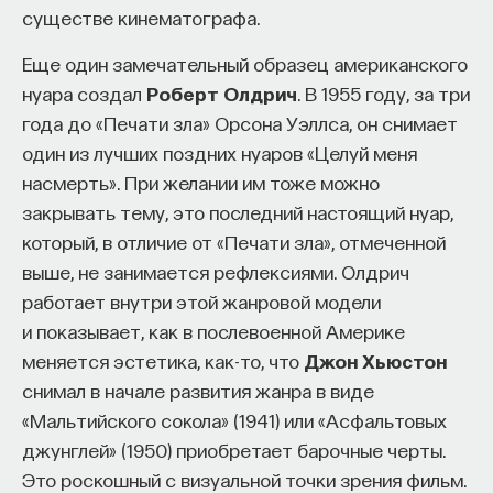
существе кинематографа.
с Богиней: проекция женственного архетипа
(Анимы, Великой Матери), который часто
Еще один замечательный образец американского
предстает двойственно — и как «добрая», и как
нуара создал
Роберт Олдрич
. В 1955 году, за три
«злая» мать. Является образ царственной Богини
года до «Печати зла» Орсона Уэллса, он снимает
мира, ведающей жизнью и смертью. Если герой
один из лучших поздних нуаров «Целуй меня
достиг духовной зрелости, он вступает с ней
насмерть». При желании им тоже можно
в брак, принимая таким образом Жизнь во всех
закрывать тему, это последний настоящий нуар,
ее проявлениях. 8. Искушение — часть испытания,
который, в отличие от «Печати зла», отмеченной
как правило, исходит от женщины: испытывается
выше, не занимается рефлексиями. Олдрич
умение героя совладать с ее двойственностью,
работает внутри этой жанровой модели
ее витальными проявлениями; иногда это
и показывает, как в послевоенной Америке
искушение властью, могуществом, богатством. 9.
меняется эстетика, как-то, что
Джон Хьюстон
Примирение с отцом: познание и принятие
снимал в начале развития жанра в виде
глубоко скрытых сторон собственной личности
«Мальтийского сокола» (1941) или «Асфальтовых
достигается через преодоление страха власти
джунглей» (1950) приобретает барочные черты.
отца, то есть самого главного глубинного
Это роскошный с визуальной точки зрения фильм.