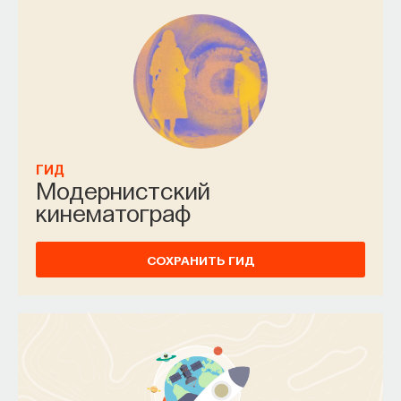
к использованию архетипов, о которых узнал
из моих книг <…>. Мне было очень приятно
осознавать, что моя книжка оказывает именно
тот эффект, на который я рассчитывал, вдохновив
человека искусства, чьи произведения
становятся популярны во всем мире». В 1985
и 1986 годах на ранчо Лукаса состоялась серия
ГИД
интервью ученого с тележурналистом Биллом
Модернистский
Мойерсом, в ходе которого Кэмпбелл
кинематограф
неоднократно комментировали сцены
из «Звездных войн». После его смерти на основе
СОХРАНИТЬ ГИД
интервью была выпущена видеокнига «Сила
мифа» (1988).
Во многом благодаря феномену «Звездных войн»
для многих творческих людей Кэмпбелл
превратился в своего рода гуру. К его идеям