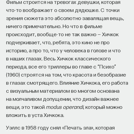
Фильм строится на тревогах девушки, которая
смысла, которого лишено настоящее. 3.
что-то воображает о своем дядюшке. С точки
Сверхъестественное покровительство: фигура
зрения сюжета это абсолютно завалящая вещь,
наставника, учителя, защитника, в обряде —
ничего примечательно. Но что в фильме
ПАРТНЁР ПРОЕКТА
инициирующего жреца. Он помогает сделать
происходит, вообще-то не так важно — Хичкок
решающий шаг, снабжает героя амулетами,
подчеркивает, что, ребята, это кино не про
волшебными предметами, необходимыми
историю, а про то, что у человека в голове и что
в путешествии (архетип смысла, Мудрого Старца
в наших глазах. Весь Хичкок классического
Что такое партнёрский материал?
или Великой Матери). 4. Преодоление первого
периода, все его триллеры во главе с “Психо”
порога, разделяющего обыденный мир
(1960) строятся на том, что красота и безобразие
и неизведанное пространство, вход в которое
в глазах смотрящего. Влияние Хичкока, его работа
охраняет страж или иное препятствие,
с визуальным материалом во многом основана
требующее преодоления (граница, за которой
на молчаливом допущении, что дизайн важнее
начинается спуск в глубины бессознательного). 5.
вещи, это такой
modus operandi
, который можно
Во чреве кита — посвятительный мотив
вложить в уста Хичкока.
проглатывания (архетип бессознательного): герой
Внеси свой вклад в дело
Уэллс в 1958 году снял «Печать зла», которая
проваливается в темное пространство,
просвещения!