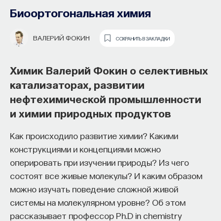
образования и рынок труда —
Биоортогональная химия
«Мыслить как учёный» #57
ВАЛЕРИЙ ФОКИН
СОХРАНИТЬ В ЗАКЛАДКИ
ИВАР МАКСУТОВ
СОХРАНИТЬ В ЗАКЛАДКИ
Химик Валерий Фокин о селективных
Зачем университету длинный
катализаторах, развитии
горизонт планирования и как
нефтехимической промышленности
ИИ меняет саму организацию
и химии природных продуктов
мышления и обучения
Как происходило развитие химии? Какими
В новом эпизоде «Мыслить как ученый»
Ивар
конструкциями и концепциями можно
Максутов
беседует с
Ульяной Раведовской
о том,
оперировать при изучении природы? Из чего
зачем университет нужен в эпоху ИИ и почему
состоят все живые молекулы? И каким образом
высшее образование нельзя сводить к быстрой
можно изучать поведение сложной живой
подготовке под нужды рынка.
системы на молекулярном уровне? Об этом
рассказывает профессор Ph.D in chemistry
Они обсуждают, как университеты выбирают