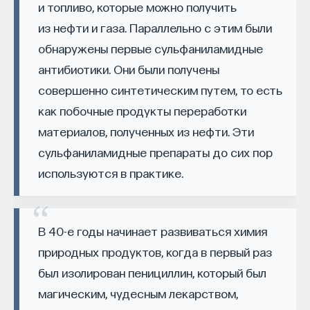
вы занимаетесь биоинформатикой, молекулярной
и топливо, которые можно получить
биологией, ИИ или другими наукоемкими
из нефти и газа. Параллельно с этим были
дисциплинами, проект поможет вам найти место
обнаружены первые сульфаниламидные
в командах, меняющих индустрию.
антибиотики. Они были получены
Как стать участником:
Заполнить анкету кандидата
совершенно синтетическим путем, то есть
Посмотреть текущие вакансии
как побочные продукты переработки
материалов, полученных из нефти. Эти
Образование работает дольше,
сульфаниламидные препараты до сих пор
чем кажется
используются в практике.
«Тема кажется простой: мы определяем цели,
движемся к ним — и дальше все должно
В 40-е годы начинает развиваться химия
работать. Но в реальности с целеполаганием все
природных продуктов, когда в первый раз
намного сложнее. Проблема не только
был изолирован пенициллин, который был
во временном разрыве, когда результат должен
магическим, чудесным лекарством,
проявиться через несколько лет. Ключевой