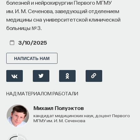
болезней и нейрохирургии Первого МГМУ
им. И. М. Сеченова, заведующий отделением
медицины сна университетской клинической
НАД МАТЕРИАЛОМ РАБОТАЛИ
больницы № 3.
Ивар Максутов
3/10/2025
издатель, сооснователь Редакционно-
издательского дома "ПостНаука", религиовед
НАПИСАТЬ НАМ
Ульяна Раведовская
НАД МАТЕРИАЛОМ РАБОТАЛИ
Сения Долгачева
редактор ПостНауки
Михаил Полуэктов
кандидат медицинских наук, доцент Первого
МГМУ им. И. М. Сеченова
ИСКУССТВЕННЫЙ ИНТЕЛЛЕКТ
220 публикаций