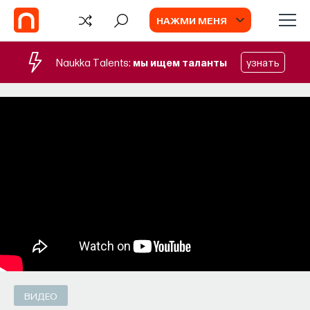
НАЖМИ МЕНЯ
Naukka Talents:
мы ищем таланты
узнать
TV
ВИДЕО
ИИ в университете, цели