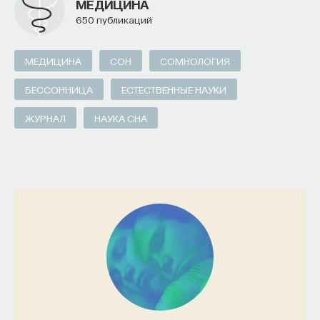
МЕДИЦИНА
650 публикаций
ИСКУССТВЕННЫЙ ИНТЕЛЛЕКТ
УНИВЕРСИТЕТ
МЕДИЦИНА
СОН
СОМНОЛОГИЯ
АКАДЕМИЧЕСКАЯ СРЕДА
ОБУЧЕНИЕ
БЕССОННИЦА
ЕСТЕСТВЕННЫЕ НАУКИ
НЕЙРОСЕТЕВЫЕ АРХИТЕКТУРЫ
ЖУРНАЛ
НАУКА СНА
СТРОИТЕЛИ БУДУЩЕГО
ПАРТНЁР ПРОЕКТА
Что такое партнёрский материал?