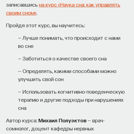
«Мыслить как учёный» — подкаст основателя
записавшись
на курс «Наука сна: как управлять
ПостНауки Ивара Максутова о людях, которые
своим сном»
.
меняют мир. В каждом выпуске — разговоры
с исследователями, предпринимателями,
Пройдя этот курс, вы научитесь:
инвесторами и изобретателями. За десятки
эпизодов Ивар обсудил большие языковые
— Лучше понимать, что происходит с нами
модели вместе с Михаилом Бурцевым, цифровые
во сне
данные в фармацевтике с Ириной Ефименко,
— Заботиться о качестве своего сна
агротехнологии с Михаилом Тавером и много
других тем — от коучинга до фармакогенетики.
— Определять, какими способами можно
В будущих выпусках их список будет только
улучшить свой сон
расширяться — слушайте подкаст на
YouTube
,
Яндекс Музыке
,
Apple Podcasts
,
VK
и
Spotify
.
— Использовать когнитивно-поведенческую
терапию и другие подходы при нарушениях
6/30/2026
сна
Автор курса:
Михаил Полуэктов
— врач-
НАПИСАТЬ НАМ
сомнолог, доцент кафедры нервных