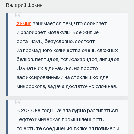
Валерий Фокин.
собственное будущее, почему результаты
образования раскрываются на длинной дистанции,
и что на самом деле должен уметь студент,
Химия
занимается тем, что собирает
выходящий в сложный и быстро меняющийся мир.
и разбирает молекулы. Все живые
организмы, безусловно, состоят
А еще — почему ИИ не стоит просто запрещать,
из громадного количества очень сложных
как использовать его для диалога, и зачем
белков, пептидов, полисахаридов, липидов.
университету учить не только знаниям, но и самой
практике мышления и коммуникации.
Изучать их в динамике, не просто
зафиксированными на стеклышке для
микроскопа, задача достаточно сложная.
Основатель ПостНауки Ивар Максутов запускает
проект Naukka Talents.
Это глобальная экосистема для поиска и найма
В 20–30-е годы начала бурно развиваться
STEM-специалистов (Science, Technology,
нефтехимическая промышленность,
Engineering, Mathematics) в самые амбициозные
то есть те соединения, включая полимеры
Deep-Tech и Biotech проекты по всему миру. Если