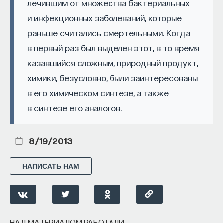
лечившим от множества бактериальных
эффект образования не раскрывается в тот
и инфекционных заболеваний, которые
момент, когда выпускник выходит на работу, —
раньше считались смертельными. Когда
тогда все только начинается. Дальше человек
адаптируется и еще много лет пользуется тем,
в первый раз был выделен этот, в то время
что получил в университете. Если задуматься, как
казавшийся сложным, природный продукт,
долго он опирается на свое первое образование,
химики, безусловно, были заинтересованы
речь идет не о нескольких годах,
в его химическом синтезе, а также
а о десятилетиях».
в синтезе его аналогов.
У университета четыре цели
8/19/2013
«Мы выделили четыре идеологии образования.
Первая — развитие и трансляция
НАПИСАТЬ НАМ
дисциплинарного знания, где в центре находится
само знание, а не человек и не рынок труда.
Вторая — формирование определенного типа
человека, например человека, способного
НАД МАТЕРИАЛОМ РАБОТАЛИ