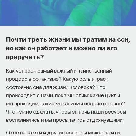
обратился к ИИ, а то, как именно он это делает.
Если воспринимать ИИ просто как помощника,
ресурс или способ сэкономить усилия, студенты
чаще всего лишь снижают когнитивную
нагрузку — а университет вообще не для этого
Почти треть жизни мы тратим на сон,
создан. Они некритично делегируют агенту
но как он работает и можно ли его
самые разные задачи и переносят в эту
приручить?
коммуникацию далеко не лучшие привычки.
Но если использовать ИИ как сложного
Как устроен самый важный и таинственный
собеседника, который заставляет уточнять
процесс в организме? Какую роль играет
основания, спорить и продумывать собственную
состояние сна для жизни человека? Что
позицию, тогда студент действительно
происходит с нами, пока мы спим: какие циклы
продвигается. Решающее значение имеет
мы проходим, какие механизмы задействованы?
не объем общения и не тип задания, а характер
Что нужно сделать, чтобы за ночь наши ресурсы
самой коммуникации».
восполнялись и мы просыпались отдохнувшими.
Ответы на эти и другие вопросы можно найти,