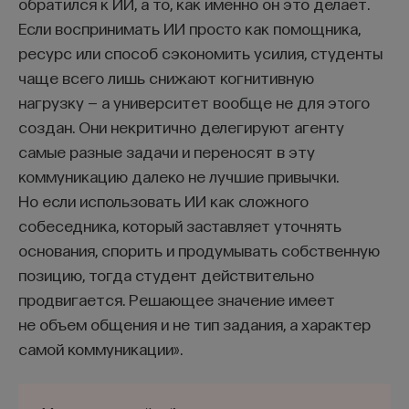
обратился к ИИ, а то, как именно он это делает.
Если воспринимать ИИ просто как помощника,
С появлением в Скандинавии церковных
ресурс или способ сэкономить усилия, студенты
приходов-сокнов они взяли на себя некоторые
чаще всего лишь снижают когнитивную
общинные функции, в том числе судебные. Круг
нагрузку — а университет вообще не для этого
функций сокна оказывался шире там, где была
создан. Они некритично делегируют агенту
слабее тинговая политико-правовая организация.
самые разные задачи и переносят в эту
Например, на Готланде, где не действовала
коммуникацию далеко не лучшие привычки.
шведская государственная администрация,
Но если использовать ИИ как сложного
а общеостровной тинг не сложился из-за
собеседника, который заставляет уточнять
противоречий между хуторянами и единственным
основания, спорить и продумывать собственную
городом острова, богатым и торговым
позицию, тогда студент действительно
ганзейским Висбю, возниклав общем нетипичная
продвигается. Решающее значение имеет
для региона ситуация. Соседские общины там
не объем общения и не тип задания, а характер
совпадали с церковными приходами, и эти
самой коммуникации».
последние взяли на себя множество судебных
дел, выходящих за пределы чисто церковных.