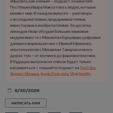
«Мыслить как учёный» — подкаст основателя
Вопросы, связанные с тингами трех основных
ПостНауки Ивара Максутова о людях, которые
Скандинавских стран того времени, были твердо
меняют мир. В каждом выпуске — разговоры
определены и зафиксированы сначала в обычном
с исследователями, предпринимателями,
праве, затем в записях обычного права —
инвесторами и изобретателями. За десятки
областных законах XII–XIII вв., наконец,
эпизодов Ивар обсудил большие языковые
в общегосударственных земских уложениях XIII–
модели вместе с Михаилом Бурцевым, цифровые
данные в фармацевтике с Ириной Ефименко,
XIV столетий, а также в разной степени отражены
агротехнологии с Михаилом Тавером и много
в грамотах начиная с XII в. До этого времени тинги
других тем — от коучинга до фармакогенетики.
действовали на основе правовых обычаев,
В будущих выпусках их список будет только
уходящих корнями в общегерманскую
расширяться — слушайте подкаст на
YouTube
,
древность, и обычного права, сохраняющегося
Яндекс Музыке
,
Apple Podcasts
,
VK
и
Spotify
.
в устной традиции и время от времени
дополняемого новыми установлениями.
6/30/2026
Как явствует из рассмотрения многих жизненных
проблем, отраженных в сагах, тинг в эпоху
НАПИСАТЬ НАМ
викингов был у скандинавов народным органом