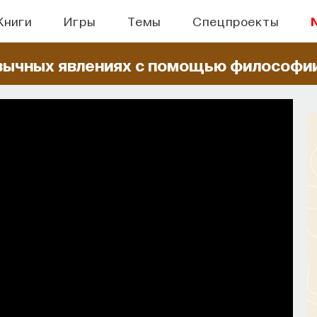
Книги
Игры
Темы
Спецпроекты
вычных явлениях
с помощью философи
БЫТИЯ
правлять своим сном
н, но как он работает и можно ли его
ручить?
СОХРАНИТЬ В ЗАКЛАДКИ