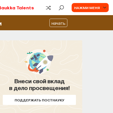
Naukka Talents
НАЖМИ МЕНЯ
и
начать
Внеси свой вклад
КУРС
в дело просвещения!
Наука сна: как управлять
своим сном
ПОДДЕРЖАТЬ ПОСТНАУКУ
СОХРАНИТЬ КУРС