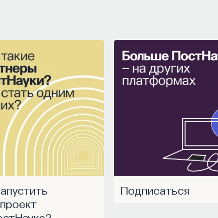
кую терапию и другие подходы при нарушениях
нолог, доцент кафедры нервных
 И. М. Сеченова, заведующий отделением
больницы № 3.
НАПИСАТЬ НАМ
Подписаться
рвого МГМУ им. И. М. Сеченова
проект
остНауке?