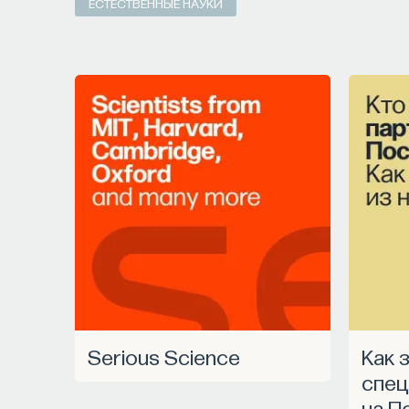
ЕСТЕСТВЕННЫЕ НАУКИ
— Использовать когнитивно-поведенчес
сна
Автор курса:
Михаил Полуэктов
— врач-сом
болезней и нейрохирургии Первого МГМУ им.
медицины сна университетской клинической 
3/10/2025
НАД МАТЕРИАЛОМ РАБОТАЛИ
Михаил Полуэктов
Serious Science
Как запустить
кандидат медицинских наук, доцент Пе
спец
на П