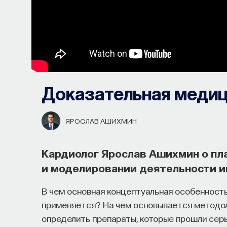
Доказательная меди
ЯРОСЛАВ АШИХМИН
Кардиолог Ярослав Ашихмин о пл
и моделировании деятельности 
В чем основная концептуальная особенность
применяется? На чем основывается методо
определить препараты, которые прошли серь
Почти треть жизни мы тратим на с