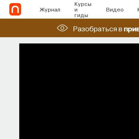
Курсы
Журнал
и
Видео
гиды
Разобраться в
при
СО
Наука сна: как у
Почти треть жизни мы тратим на со
при
МИХАИЛ ПОЛУЭКТОВ