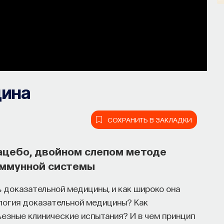
цина
СОХРАНИТЬ В ЗАКЛАДКИ
ацебо, двойном слепом методе
иммунной системы
 доказательной медицины, и как широко она
логия доказательной медицины? Как
езные клинические испытания? И в чем принцип
он, но как он работает и можно ли