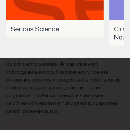
обратился к ИИ, а то, как именно он это делает.
разные, соответственно, способы обработки
Если воспринимать ИИ просто как помощника,
такой информации разные, и способы научения
ресурс или способ сэкономить усилия, студенты
обработке информации нейронными сетями тоже
чаще всего лишь снижают когнитивную
Serious Science
Станьте частью программы
должны быть различные.
нагрузку — а университет вообще не для этого
Nauk
создан. Они некритично делегируют агенту
Что же мы понимаем под эволюционным
самые разные задачи и переносят в эту
процессом в нейронной сети, обучением
коммуникацию далеко не лучшие привычки.
нейронной сети выполнению каких-то функций?
Но если использовать ИИ как сложного
Так же как в традиционных нейронных сетях, где
собеседника, который заставляет уточнять
сеть научается благодаря подстройке ее весов,
основания, спорить и продумывать собственную
ее синапсов, в импульсных нейронных сетях
позицию, тогда студент действительно
имеет место тот же самый процесс — так
продвигается. Решающее значение имеет
называемая синаптическая пластичность, такой
не объем общения и не тип задания, а характер
более нейрофизиологический термин.
самой коммуникации».
В большой степени законы этой пластичности
пока еще не ясны, хотя общие принципы уже