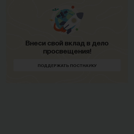
механизмы, которые не только регистрируют
наличие какого-то стимула в данный момент,
но и сохраняют информацию об этом наличии
в течение какого-то времени для того, чтобы
сделать возможным совместную обработку
Внеси свой вклад в дело
факта наличия какого-то стимула с наличием
просвещения!
других стимулов и так далее.
ПОДДЕРЖАТЬ ПОСТНАУКУ
Рабочая память, очевидно, абсолютно
необходимый элемент любой системы,
обрабатывающей информацию.
Сейчас исследователями и мной в том числе
ведутся работы по пониманию, каким образом
могло бы осуществляться перекодирование
информации в импульсных нейронных сетях
из одной формы в другую. Поскольку очевидно,