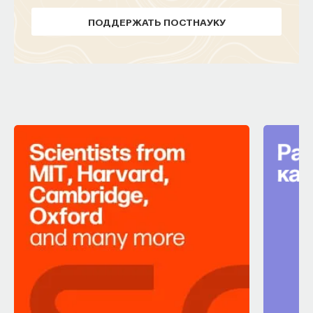
мысли. Знание не передается в готовом виде —
коррелирует с позицией определенных спайков,
оно формируется. Нам долго казалось, что
ПОДДЕРЖАТЬ ПОСТНАУКУ
генерируемых определенными нейронами
преподаватель может просто хорошо и логично
в гиппокампе по отношению к общему
изложить материал, а студент — зафиксировать
синхронизирующему ритму мозга.
его и затем воспроизвести. Но самый важный
момент происходит потом, когда человек
К другой разновидности этого способа
остается один на один с этим материалом
кодирования относится так называемое
и пытается что-то с ним сделать. И получается,
пространственно-временное кодирование, когда
что настоящее образование происходит
наличие какого-то стимула кодируется как строго
не в аудитории, а за ее пределами».
зафиксированная во времени
последовательность спайков, генерируемых
ИИ полезен не как костыль, а как
определенными нейронами, то есть такой четкий
сложный собеседник
пространственно-временной паттерн, который,
собственно говоря, является индикатором
«Мы не наказываем студентов за использование
наличия какого-то стимула. Как мы видим,
ИИ, потому что сам факт его использования еще
поскольку способы кодирования информации
ничего не объясняет. Важно не то, что студент
в мозге и импульсных нейронных сетях такие