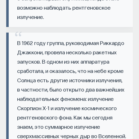
мере тысячи, десятки тысяч и еще лучше —
вы занимаетесь биоинформатикой, молекулярной
возможно наблюдать рентгеновское
биологией, ИИ или другими наукоемкими
миллионы, или даже может быть что-то размера
излучение.
дисциплинами, проект поможет вам найти место
мозга.
в командах, меняющих индустрию.
Именно этот аспект, их величина, вносит
Как стать участником:
Заполнить анкету кандидата
определенную специфику, а именно
В 1962 году группа, руководимая Риккардо
Посмотреть текущие вакансии
невозможность детального и полного задания
Джаккони, провела несколько ракетных
конфигурации нейронной сети априори. То есть
запусков. В одном из них аппаратура
любая полезная функция, которая выполняется
Образование работает дольше,
сработала, и оказалось, что на небе кроме
такого рода нейронной сетью, должна быть
чем кажется
Солнца есть другие источники излучения,
научна, то есть не сделана уже изначально,
в частности, было открыто два важнейших
а нейронная сеть должна прийти к такому
«Тема кажется простой: мы определяем цели,
наблюдательных феномена: излучение
состоянию, когда она эту функцию выполняет
движемся к ним — и дальше все должно
ради некоего эволюционного процесса. Именно
Скорпион X-1 и излучение космического
работать. Но в реальности с целеполаганием все
поэтому изучение такого рода процессов
рентгеновского фона. Как мы сегодня
намного сложнее. Проблема не только
является принципиально важным для этого типа
во временном разрыве, когда результат должен
знаем, это суммарное излучение
нейронных сетей.
проявиться через несколько лет. Ключевой
сверхмассивных черных дыр во Вселенной.