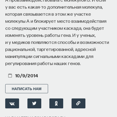
у вас есть какая-то дополнительная молекула,
которая связывается в этом же участке
Основной мишенью действия нейролептических
молекулы А и блокирует место взаимодействия
препаратов оказывается кора больших полушарий
со следующим участником каскада, она будет
и та часть базальных ганглиев, которая связана
изменять уровень работы гена. И у ученых,
с эмоциями, потребностями, мотивацией.
и у медиков появляются способы и возможности
В базальных ганглиях есть две структуры: одна
рациональной, таргетированной, адресной
называется миндалина (она находится в глубине
манипуляции сигнальными каскадами для
височных долей), а вторая структура —
nucleus
регулирования работы наших генов.
accumbens
(переводится как ‘прилежащее ядро
прозрачной перегородки’). Эти две структуры
10/9/2014
являются важнейшими мишенями для
нейролептиков, а
nucleus accumbens
очень
НАПИСАТЬ НАМ
активно изучается как ключевой центр,
связанный с генерацией положительных эмоций.
У нас большинство информационных потоков,