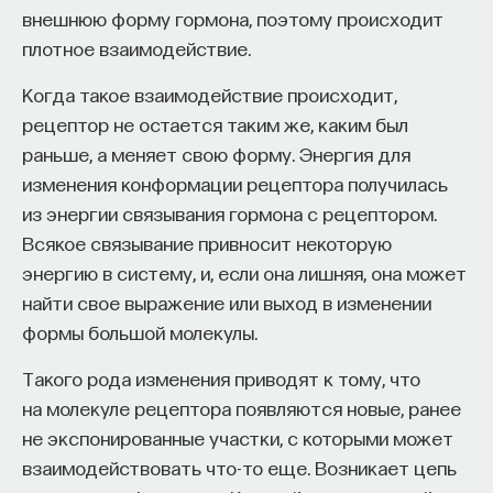
внешнюю форму гормона, поэтому происходит
У всех них сложные латинские названия, но если
плотное взаимодействие.
в целом смотреть на базальные ганглии, то видно,
что где-то 80% нейронов в этой группе структур
Когда такое взаимодействие происходит,
занимаются движениями. Именно на активность
рецептор не остается таким же, каким был
этих нейронов и влияет черная субстанция.
раньше, а меняет свою форму. Энергия для
Остальные 20% базальных ганглий входят
изменения конформации рецептора получилась
в другую систему, связанную с потребностями,
из энергии связывания гормона с рецептором.
мотивациями, эмоциями, и об этом блоке я еще
Всякое связывание привносит некоторую
скажу.
энергию в систему, и, если она лишняя, она может
найти свое выражение или выход в изменении
формы большой молекулы.
Та зона, которая занимается движениями
Такого рода изменения приводят к тому, что
и связана с черной субстанцией, к сожалению,
на молекуле рецептора появляются новые, ранее
порой подвержена весьма характерному
не экспонированные участки, с которыми может
заболеванию, называющемуся паркинсонизм
взаимодействовать что-то еще. Возникает цепь
(болезнь Паркинсона). Проблема в том, что