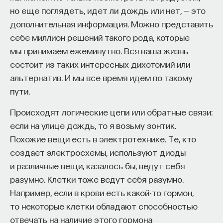
мы начинаем анализировать строение мозга,
— Осознавать связь своего поведения
но еще поглядеть, идет ли дождь или нет, — это
то обнаруживаем дофаминовые нейроны
и эмоций с активностью нейромедиаторов
дополнительная информация. Можно представить
в основном в трех зонах: это гипоталамус и две
мозга
себе миллион решений такого рода, которые
области среднего мозга, одна называется черная
мы принимаем ежеминутно. Вся наша жизнь
Автор курса:
Вячеслав Дубынин
— доктор
субстанция, а вторая — вентральная покрышка.
состоит из таких интересных дихотомий или
биологических наук, профессор кафедры
Если мы смотрим на гипоталамус, то видим, что
альтернатив. И мы все время идем по такому
физиологии человека и животных биологического
у дофаминовых нейронов гипоталамуса довольно
пути.
факультета МГУ им. М.В. Ломоносова
короткие отростки-аксоны. Они в основном
Происходят логические цепи или обратные связи:
занимаются внутригипоталамическими
3/10/2025
если на улице дождь, то я возьму зонтик.
проблемами и воздействуют на выброс
Похожие вещи есть в электротехнике. Те, кто
некоторых гормонов или на центры некоторых
НАПИСАТЬ НАМ
создает электросхемы, используют диоды
потребностей, немного участвуют в вегетативной
и различные вещи, казалось бы, ведут себя
регуляции, но в общем это довольно локальные
разумно. Клетки тоже ведут себя разумно.
функции, хотя, конечно, важные. Например,
Например, если в крови есть какой-то гормон,
в гипоталамусе дофамин может понижать
НАД МАТЕРИАЛОМ РАБОТАЛИ
то некоторые клетки обладают способностью
пищевую мотивацию, повышать агрессивность
отвечать на наличие этого гормона
или усиливать либидо, то есть это локальные,