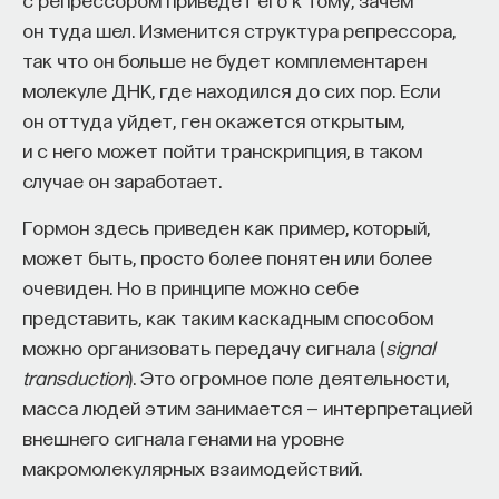
он туда шел. Изменится структура репрессора,
тоже выделение дофамина.
так что он больше не будет комплементарен
молекуле ДНК, где находился до сих пор. Если
он оттуда уйдет, ген окажется открытым,
К сожалению, эта система тоже может работать
и с него может пойти транскрипция, в таком
не очень правильно. Если она работает слабо
случае он заработает.
по каким-то причинам (в основном генетическим),
то человек недобирает положительных эмоций,
Гормон здесь приведен как пример, который,
связанных с новизной, и это может быть одним
может быть, просто более понятен или более
из компонентов депрессии. Если эта система
очевиден. Но в принципе можно себе
работает слишком сильно, то мышление может
представить, как таким каскадным способом
стать избыточно быстрым, дерганным, человек
можно организовать передачу сигнала (
signal
не может сосредоточиться и долго думать одну
transduction
). Это огромное поле деятельности,
и ту же мысль. Порой сенсорные системы
масса людей этим занимается — интерпретацией
начинают генерировать сигналы в тот момент,
внешнего сигнала генами на уровне
когда нет никаких реальных раздражителей.
макромолекулярных взаимодействий.
В пределе это выливается в симптоматику,