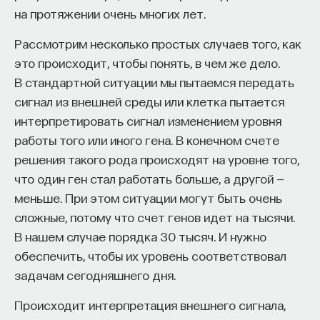
на протяжении очень многих лет.
заканчиваются в базальных ганглиях. Данный блок
дофаминовой системы связан с регуляцией
Рассмотрим несколько простых случаев того, как
двигательной активности: от того, насколько
это происходит, чтобы понять, в чем же дело.
много дофамина выделяет черная субстанция,
В стандартной ситуации мы пытаемся передать
во многом зависит, насколько человек физически
сигнал из внешней среды или клетка пытается
КУРС
активен, моторен, любит двигаться, охотно
Химия между нейронами:
интерпретировать сигнал изменением уровня
двигается. Люди с активной черной субстанцией
вещества, которые управляют
работы того или иного гена. В конечном счете
нами
с удовольствием занимаются спортом, танцуют
решения такого рода происходят на уровне того,
и вообще перемещаются в пространстве. Люди,
что один ген стал работать больше, а другой —
у которых черная субстанция не очень активна
СОХРАНИТЬ КУРС
меньше. При этом ситуации могут быть очень
(а это в основном зависит от генов),
сложные, потому что счет генов идет на тысячи.
соответственно, двигательно более ленивы
В нашем случае порядка 30 тысяч. И нужно
и не получают столько удовольствия
обеспечить, чтобы их уровень соответствовал
от физических упражнений, но они получают
задачам сегодняшнего дня.
удовольствие от чего-то другого: от еды или
новизны — во всяком случае, окружающие
Происходит интерпретация внешнего сигнала,