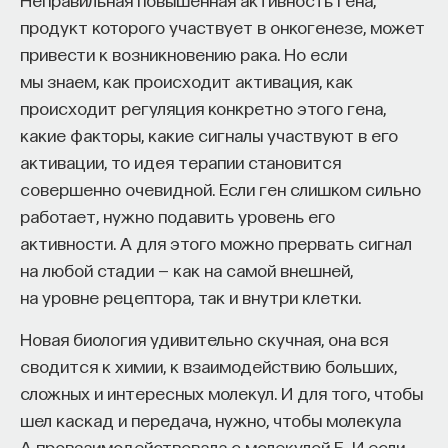
аминазин в истории психиатрии стал важнейшим
продукт которого участвует в онкогенезе, может
препаратом, с помощью которого впервые
привести к возникновению рака. Но если
удалось на фармакологическом уровне
мы знаем, как происходит активация, как
купировать и тяжелую шизофрению, и тяжелые
происходит регуляция конкретно этого гена,
маниакальные расстройства. В 1960-е годы стали
какие факторы, какие сигналы участвуют в его
создавать более избирательно действующие
активации, то идея терапии становится
препараты, в основном блокирующие активность
совершенно очевидной. Если ген слишком сильно
рецепторов D-2. Современные нейролептики
работает, нужно подавить уровень его
являются именно блокаторами рецепторов D-2
активности. А для этого можно прервать сигнал
разной степени эффективности, потому что
на любой стадии — как на самой внешней,
более востребованы препараты более мягкого
на уровне рецептора, так и внутри клетки.
действия. К счастью, легкая шизофрения
встречается чаще, чем тяжелая, даже с точки
Новая биология удивительно скучная, она вся
зрения фармакологического рынка гораздо
сводится к химии, к взаимодействию больших,
важнее производить легкие нейролептики: они
сложных и интересных молекул. И для того, чтобы
имеют гораздо более широкую сферу
шел каскад и передача, нужно, чтобы молекула
распространения.
А провзаимодействовала с молекулой Б. И если