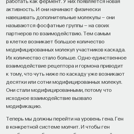
работать как фермент. У них появляется новая
мышц (ригидность), человеку трудно запускать
активность. И они начинают физически
движения (акинезия). Это достаточно тяжелое
навешивать дополнительные молекулы — они
двигательное расстройство, которое,
называются фосфатные группы — на своих
естественно, мы пытаемся как-то лечить.
партнеров по взаимодействию. Тем самым
Основной препарат, здесь помогающий, — это как
в клетке возникает большое количество
раз L-ДОФА, предшественник дофамина. Это
модифицированных молекул участников каскада.
вещество можно давать в виде таблеток, с его
Их количество стало больше. Одно-единственное
помощью можно достаточно долго помогать
взаимодействие рецептора и гормона приводит
человеку с паркинсонизмом и купировать эту
к тому, что чуть ниже по каскаду уже возникают
симптоматику, хотя, к сожалению, введение этого
десятки или сотни модифицированных молекул.
вещества не останавливает нейродегенерацию,
Они стали модифицированными, потому что
то есть она продолжается, поэтому дозу
исходное взаимодействие вызвало
приходится постоянно наращивать в течение
модификацию.
десяти, пятнадцати, порой даже двадцати лет.
Теперь мы должны перейти на уровень гена. Ген
Вторая область — вентральная покрышка. Аксоны
в конкретной системе молчит. И чтобы ген
этой зоны идут в кору больших полушарий