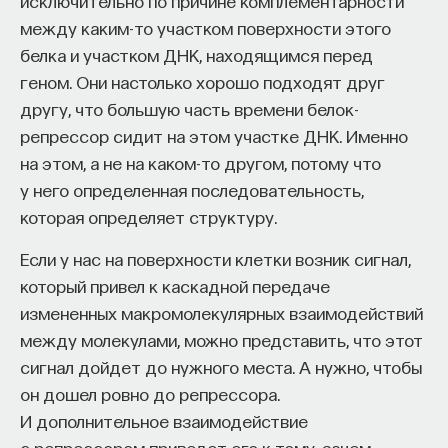
исключительно по причине комплементарности
Это очень важная составляющая нашей
между каким-то участком поверхности этого
психической жизни, потому что наш мозг очень
белка и участком ДНК, находящимся перед
любопытен и получение новой информации
геном. Они настолько хорошо подходят друг
биологически очень важно: мы должны знать, что
другу, что большую часть времени белок-
меняется в окружающем мире, оперативно эти
репрессор сидит на этом участке ДНК. Именно
изменения детектировать и анализировать.
на этом, а не на каком-то другом, потому что
Кроме того, нас это радует, и для человека,
у него определенная последовательность,
занимающегося наукой или искусством, это
которая определяет структуру.
важнейшая составляющая психической жизни,
Если у нас на поверхности клетки возник сигнал,
потому что что-то сочинить или открыть — это
который привел к каскадной передаче
просто замечательно. Получается, что дофамин
измененных макромолекулярных взаимодействий
связан с положительными эмоциями, которые
между молекулами, можно представить, что этот
коррелируют с новизной, творчеством, юмором,
сигнал дойдет до нужного места. А нужно, чтобы
потому что шутка — это тоже некая рассказанная
он дошел ровно до репрессора.
ситуация, в которой был банальный выход, а вам
И дополнительное взаимодействие
предложили что-то необычное, какую-то
с репрессором приведет его к тому, зачем
небанальную соль анекдота, и вы смеетесь — это