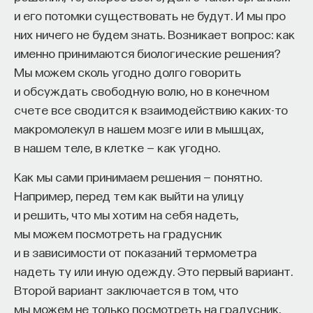
и его потомки существовать не будут. И мы про
Дофамин образуется в наших нейронах
процессами? Как появляются зависимость,
них ничего не будем знать. Возникает вопрос: как
в результате довольно несложной цепочки
утомление, состояние эйфории или азарта?
именно принимаются биологические решения?
химических реакций. Начинается она
Каково воздействие на работу мозга гормонов,
Мы можем сколь угодно долго говорить
с аминокислоты, которая называется тирозин,
иммунной системы?
и обсуждать свободную волю, но в конечном
и дальше тирозин превращается в молекулу,
Ответы на эти и другие вопросы можно найти,
счете все сводится к взаимодействию каких-то
называемую L-ДОФА, а уже L-ДОФА становится
записавшись
на курс «Химия между нейронами:
макромолекул в нашем мозге или в мышцах,
дофамином. То есть получается цепочка из двух
вещества, которые управляют нами»
в нашем теле, в клетке — как угодно.
реакций, причем L-ДОФА в данной цепочке
является предшественником дофамина, что
Пройдя этот курс, вы научитесь:
Как мы сами принимаем решения — понятно.
дальше определяет использование молекулы L-
Например, перед тем как выйти на улицу
— Ориентироваться в общих принципах
ДОФА как лекарственного препарата, но об этом
и решить, что мы хотим на себя надеть,
работы нашего организма
чуть позже.
мы можем посмотреть на градусник
— Разбираться в биохимических процессах
и в зависимости от показаний термометра
мозга
надеть ту или иную одежду. Это первый вариант.
Дофамин действительно очень важен для
Второй вариант заключается в том, что
— Понимать причины нейро- и психопатологий
центральной нервной системы, и если
мы можем не только посмотреть на градусник,