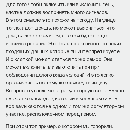
Для того чтобы включить или выключить гены,
которая называется шизофренией. К сожалению,
клетка должна воспринять много сигналов.
шизофрения является весьма распространенным
В этом смысле это похоже на погоду. На улице
заболеванием: от 0,5 до 1% населения страдают
тепло, идет дождь, но может выясниться, что
этим заболеванием. В этом случае нужны
дождь скоро кончится, а потом будет еще
препараты, ослабляющие активность
и землетрясение. Это большое количество неких
дофаминовой системы. Такие препараты
входящих данных, которые вы интерпретируете.
существуют, они относятся к группе
И с клеткой может статься то же самое. Она
нейролептиков и являются блокаторами
может включить или выключить ген при
дофаминовых рецепторов.
соблюдении целого ряда условий. И это легко
организовать по тому же самому принципу.
Вы просто усложняете регуляторную сеть. Нужно
У дофамина довольно много рецепторов,
несколько каскадов, которые в конечном счете
выделено пять основных типов. Если смотреть
все замыкаются на одном и том же регуляторном
на разные отделы мозга, мы прежде всего
участке, расположенном перед геном.
обнаруживаем рецепторы D-2, тормозящие
различные нервные процессы. И довольно много
При этом тот пример, о котором мы говорили,