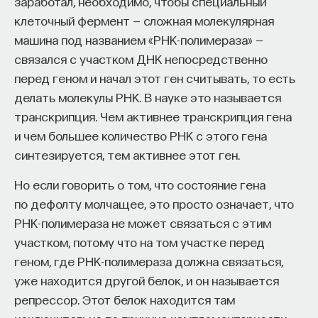
заработал, необходимо, чтобы специальный
и в ту часть базальных ганглий, которая
клеточный фермент — сложная молекулярная
занимается как раз потребностями, мотивациями
машина под названием «РНК-полимераза» —
и эмоциями. Дофамин, вырабатывающийся
связался с участком ДНК непосредственно
нейронами вентральной покрышки, в коре
перед геном и начал этот ген считывать, то есть
больших полушарий, во многом определяет
делать молекулы РНК. В науке это называется
скорость обработки информации и, если угодно,
транскрипция. Чем активнее транскрипция гена
скорость нашего мышления. Если много дофамина
и чем большее количество РНК с этого гена
в этой системе и вентральная покрышка будет
синтезируется, тем активнее этот ген.
достаточно активна, то мы видим, что
Но если говорить о том, что состояние гена
информационные процессы идут быстро,
по дефолту молчащее, это просто означает, что
у человека быстрый мозг. Такие люди могут
РНК-полимераза не может связаться с этим
очень успешно заниматься математикой,
участком, потому что на том участке перед
программированием и вообще профессиями,
геном, где РНК-полимераза должна связаться,
связанными с абстрактным мышлением.
уже находится другой белок, и он называется
Кроме того, этот же блок дает нам
репрессор. Этот белок находится там
положительные эмоции, связанные с новизной.