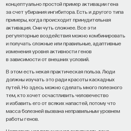
рецепторов D-1, то есть дофаминовых
концептуально простой пример активации гена
рецепторов первого типа, которые активируют
за счет убирания ингибитора. Есть и другого типа
различные нервные процессы. В некоторых
примеры, когда происходит принудительная
нейросетях рецепторы D-1 и D-2 вставлены как
активация. Они чуть сложнее. Все эти
конкурирующие блоки, рецепторы D-2
регуляторные воздействия можно комбинировать
ограничивают активность D-1. Это очень хорошо
и получать сложные или правильные, адаптивные
наблюдается в базальных ганглиях. Если
изменения уровня активности генов
мы начинаем использовать антагонистов
в зависимости от внешних условий.
дофаминовых рецепторов, то степень
В этом есть некая практическая польза. Люди
выраженности их эффектов зависит от того,
должны изучать это ради красоты каскадных
на какие рецепторы мы попадаем.
путей. Но здесь можно сделать много полезного
История нейролептиков начинается с вещества,
тем, кто хочет осчастливить человечество
которое называется аминазин. Аминазин — грубый
и избавить его от всяких напастей, потому что
нейролептик, воздействующий не только на все
масса болезней вызвана неправильным уровнем
типы дофаминовых рецепторов,
работы генов.
но и на рецепторы норадреналина. Тем не менее
Неправильная повышенная активность гена,