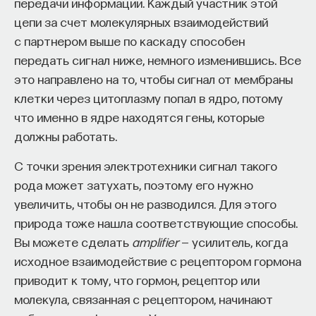
передачи информации. Каждый участник этой
нейроны черной субстанции оказались очень
цепи за счет молекулярных взаимодействий
«нежными», то есть среди множества нейронов
с партнером выше по каскаду способен
нашего мозга клетки черной субстанции, пожалуй,
передать сигнал ниже, немного изменившись. Все
наиболее подвержены нейродегенерации.
это направлено на то, чтобы сигнал от мембраны
С возрастом часть нейронов в этой области
клетки через цитоплазму попал в ядро, потому
накапливает у себя в цитоплазме патологически
что именно в ядре находятся гены, которые
неправильные белки (они называются паркины)
должны работать.
и начинает выходить из строя. По мере того как
черная субстанция чувствует себя все хуже
С точки зрения электротехники сигнал такого
и хуже, поток дофамина в базальные ганглии
рода может затухать, поэтому его нужно
становится все меньше, и довольно долго
увеличить, чтобы он не разводился. Для этого
базальные ганглии с этим успешно борются,
природа тоже нашла соответствующие способы.
прежде всего наращивая количество
Вы можете сделать
amplifier
— усилитель, когда
дофаминовых рецепторов. В какой-то момент
исходное взаимодействие с рецептором гормона
уже не хватает ресурса, и начинается
приводит к тому, что гормон, рецептор или
проявляться паркинсоническая симптоматика:
молекула, связанная с рецептором, начинают
дрожание рук (тремор), появляется напряжение