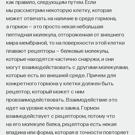
их порой воспринимают как лентяев.
как правило, следующим путем. Если
мы рассмотрим некоторую клетку, которая
Внеси свой вклад в дело
может отвечать на наличие в среде гормона,
просвещения!
а гормон — это просто некая небольшая
Если мы смотрим, куда конкретно приходят
пептидная молекула, отгороженная от внешнего
аксоны черной субстанции в больших полушариях,
ПОДДЕРЖАТЬ ПОСТНАУКУ
мира мембраной, то на поверхности этой клетки
то это зона, называемая базальные ганглии. Это
плавают рецепторы — белковые молекулы,
очень непростая область, находящаяся в глубине
которые находятся частично снаружи, и они
больших полушарий. Когда мы говорим о больших
могут взаимодействовать с другими молекулами,
полушариях, мы прежде всего вспоминаем кору,
которые есть во внешней среде. Причем для
зону, которая находится на поверхности
конкретного гормона у клетки должен быть
полушарий и содержит огромное количество
рецептор, который может с ним
нервных клеток с самыми разными функциями.
провзаимодействовать. Взаимодействие это
Но в глубине больших полушарий есть крупные
идет на уровне ключа и замка. Гормон
скопления нейронов, которые в свое время и были
взаимодействует с рецептором, потому что
названы базальными ганглиями. И там
на его молекуле белка, рецептора есть некая
расположена масса анатомических структур:
впадина или форма, которая в точности повторяет
полосатое тело, бледный шар, скорлупа, ограда.