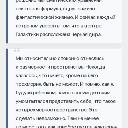
— Осознавать связь своего поведения
происходящие в человеческом сознании,
некоторая формула, вдруг зажило
и эмоций с активностью нейромедиаторов
и начнем понемногу заменять его части
фантастической жизнью. И сейчас каждый
мозга
на машинные, но с сохранением причинно-
астроном уверен в том, что в центре
следственных связей, с сохранением механизма
Автор курса:
Вячеслав Дубынин
— доктор
Галактики расположена черная дыра.
работы этого сознания? Теоретически такое
биологических наук, профессор кафедры
сознание должно в результате воспроизвестись
физиологии человека и животных биологического
в вычислительной системе», — рассказывает
факультета МГУ им. М.В. Ломоносова
Мы относительно спокойно отнеслись
специалист в области искусственного интеллекта
к размерности пространства. Некогда
Таланов.
3/10/2025
казалось, что ничего, кроме нашего
О связи сознания и понимания, машинном
трехмерия, быть не может. И помню, как я,
НАПИСАТЬ НАМ
обучении и суперкомпьютерах IBM
будучи ребенком, наивно своим детским
У животных есть «со-знание»
умом пытался представить себе, что такое
четырехмерное пространство. Это
Проблема наличия сознания у животных
НАД МАТЕРИАЛОМ РАБОТАЛИ
сделать невозможно. Тем не менее
во многом связана с определением самого
по мере того, как приобретается некоторая