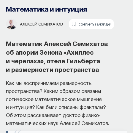
Математика и интуиция
АЛЕКСЕЙ СЕМИХАТОВ
СОХРАНИТЬ В ЗАКЛАДКИ
Математик Алексей Семихатов
об апории Зенона «Ахиллес
О сознании животного, человека
и черепаха», отеле Гильберта
и машины
Как наши память, потребности,
и размерности пространства
эмоции, внимание, воля связаны
Сознание — одно из сложнейших проявлений
Как мы воспринимаем размерность
с передачей сигналов
психики человека, которое трактуют по-разному
пространства? Каким образом связаны
от нейромедиаторов?
представители разных наук. До недавнего времени
логическое математическое мышление
его рассматривали только как «высшую,
и интуиция? Как были описаны фракталы?
Как устроена наша нервная система
свойственную лишь человеку форму отражения
Об этом рассказывает доктор физико-
на структурном, клеточном и молекулярном
объективной действительности, способ его
математических наук Алексей Семихатов.
уровнях? В чем состоит роль нейромедиаторов
отношения к миру и самому себя». Сознание
при управлении психическими и физическими