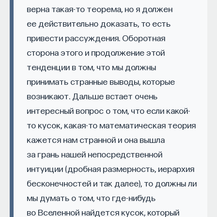
Есть два вида нарушения сознания
верна такая-то теорема, но я должен
ее действительно доказать, то есть
Выделяют острые и хронические нарушения
сознания. Острые нарушения сознания
привести рассуждения. Оборотная
развиваются непосредственно после
сторона этого и продолжение этой
повреждения головного мозга, которое привело
тенденции в том, что мы должны
КУРС
к нарушению функции какого-либо
Химия между нейронами:
принимать странные выводы, которые
вещества, которые управляют
из компонентов системы, обеспечивающей
возникают. Дальше встает очень
нами
функционирование сознания, в первую очередь
интересный вопрос о том, что если какой-
структур активирующей ретикулярной системы
то кусок, какая-то математическая теория
ствола мозга, а также при поражении таламуса
СОХРАНИТЬ КУРС
кажется нам странной и она вышла
или диффузном поражении белого вещества или
за грань нашей непосредственной
коры больших полушарий. К ним относятся
оглушение, сопор и кома, которые представляют
интуиции (дробная размерность, иерархия
собой различные степени угнетения
бесконечностей и так далее), то должны ли
бодрствования. Кроме того, выделяют состояние
мы думать о том, что где-нибудь
измененного сознания у бодрствующих
во Вселенной найдется кусок, который