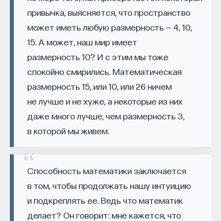
Вячеслав Дубынин
сознания. Например, существует понимание
привычка, выясняется, что пространство
доктор биологических наук, профессор
сознания как «со-знания» — совокупность
кафедры физиологии человека и животных
может иметь любую размерность — 4, 10,
совместных знаний об окружающем мире, в том
биологического факультета МГУ
им. М. В. Ломоносова, специалист в области
15. А может, наш мир имеет
числе о социальном окружении субъекта (
social
физиологии мозга
размерность 10? И с этим мы тоже
cognition
). К настоящему времени показано, что
у животных могут формироваться и храниться
спокойно смирились. Математическая
БИОЛОГИЯ
в памяти знания о социальном окружении
1297 публикаций
размерность 15, или 10, или 26 ничем
субъекта. Наличие этой формы сознания описано
не лучше и не хуже, а некоторые из них
у высших позвоночных — приматов и дельфинов.
БИОЛОГИЯ
МОЗГ
НЕЙРОФИЗИОЛОГИЯ
даже много лучше, чем размерность 3,
Оно определяет сложность структуры
в которой мы живем.
ЕСТЕСТВЕННЫЕ НАУКИ
ЖУРНАЛ
их сообществ.
ХИМИЯ МЕЖДУ НЕЙРОНАМИ
Биолог Зоя Зорина о трактовках сознания,
Способность математики заключается
способности к самоузнаванию у дельфинов
и экспериментах по выявлению сознания
в том, чтобы продолжать нашу интуицию
у животных
и подкреплять ее. Ведь что математик
делает? Он говорит: мне кажется, что