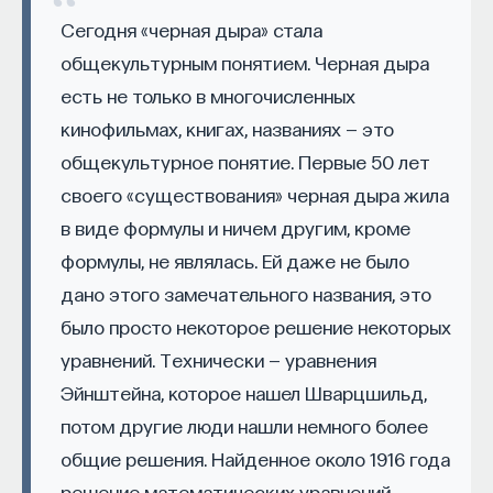
представляет собой единство психических
процессами? Как появляются зависимость,
Сегодня «черная дыра» стала
процессов, активно участвующих в осмыслении
утомление, состояние эйфории или азарта?
общекультурным понятием. Черная дыра
человеком объективного мира и своего
Каково воздействие на работу мозга гормонов,
есть не только в многочисленных
собственного бытия.
иммунной системы?
кинофильмах, книгах, названиях — это
Вычислительная машина в теории
общекультурное понятие. Первые 50 лет
Ответы на эти и другие вопросы можно найти,
может обладать сознанием
записавшись
на курс «Химия между нейронами:
своего «существования» черная дыра жила
вещества, которые управляют нами»
в виде формулы и ничем другим, кроме
«Существует множество подходов
формулы, не являлась. Ей даже не было
Пройдя этот курс, вы научитесь:
и когнитивных архитектур, которые пытаются
дано этого замечательного названия, это
подойти к проблеме сознания. Точки зрения
— Ориентироваться в общих принципах
было просто некоторое решение некоторых
некоторых экспертов доходят до того, что
работы нашего организма
уравнений. Технически — уравнения
сознание принципиально нереализуемо
— Разбираться в биохимических процессах
Эйнштейна, которое нашел Шварцшильд,
в вычислительных системах. Дэвид Чалмерс
мозга
приводит пример: что, если мы представим себе
потом другие люди нашли немного более
сознание, которое существует, у которого есть
общие решения. Найденное около 1916 года
— Понимать причины нейро- и психопатологий
некоторые причинно-следственные связи,
решение математических уравнений,