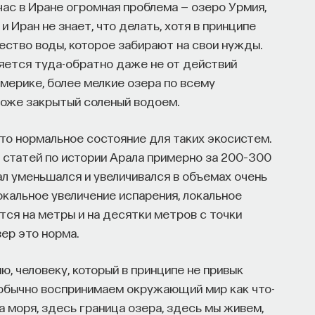
ас в Иране огромная проблема — озеро Урмия,
 Иран не знает, что делать, хотя в принципе
ество воды, которое забирают на свои нужды.
яется туда-обратно даже не от действий
Америке, более мелкие озера по всему
тоже закрытый соленый водоем.
то нормальное состояние для таких экосистем.
 статей по истории Арала примерно за 200–300
ал уменьшался и увеличивался в объемах очень
окальное увеличение испарения, локальное
тся на метры и на десятки метров с точки
зер это норма.
, человеку, который в принципе не привык
 обычно воспринимаем окружающий мир как что-
а моря, здесь граница озера, здесь мы живем,