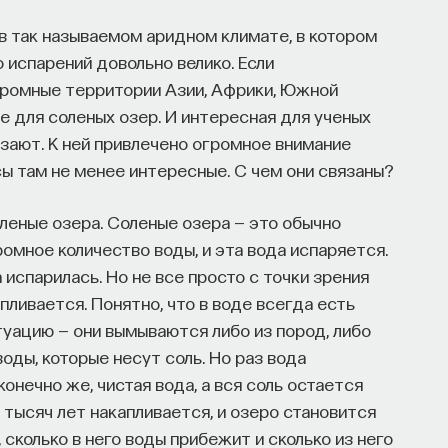
в так называемом аридном климате, в котором
 испарений довольно велико. Если
громные территории Азии, Африки, Южной
е для соленых озер. И интересная для ученых
езают. К ней привлечено огромное внимание
сы там не менее интересные. С чем они связаны?
оленые озера. Соленые озера — это обычно
омное количество воды, и эта вода испаряется.
 испарилась. Но не все просто с точки зрения
капливается. Понятно, что в воде всегда есть
итуацию — они вымываются либо из пород, либо
оды, которые несут соль. Но раз вода
конечно же, чистая вода, а вся соль остается
и тысяч лет накапливается, и озеро становится
 сколько в него воды прибежит и сколько из него