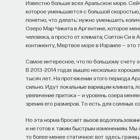
Известно больше всех Аральское море. Сейч
которое уменьшается с большой скоростью, и
понятно, что делать: нужно уменьшить колич
Озеро Мар-Чикита в Аргентине, которое мен
человека, а просто от климата; Солтон-Си в 
континенту, Мертвое море в Израиле — это 
Самое интересное, что по большому счету э
В 2013–2014 годах вышло несколько хороших
тысяч лет. На протяжении этого периода Ар
сильно. Идут локальные вариации климата, л
увеличение притока — и уровень озера меняе
зрения его размеров. То есть для соленых о
Но эта норма бросает вызов водопользованию
и не готов к таким быстрым изменениям. Мы
то более-менее статичное: вот здесь границ