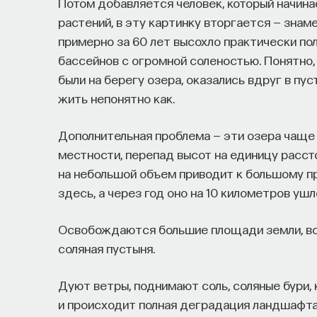
Потом добавляется человек, который начинае
растений, в эту картинку вторгается — знам
примерно за 60 лет высохло практически по
бассейнов с огромной соленостью. Понятно, 
были на берегу озера, оказались вдруг в пус
жить непонятно как.
Дополнительная проблема — эти озера чаще
местности, перепад высот на единицу расс
на небольшой объем приводит к большому п
здесь, а через год оно на 10 километров ушл
Освобождаются большие площади земли, вод
соляная пустыня.
Дуют ветры, поднимают соль, соляные бури,
и происходит полная деградация ландшафта.