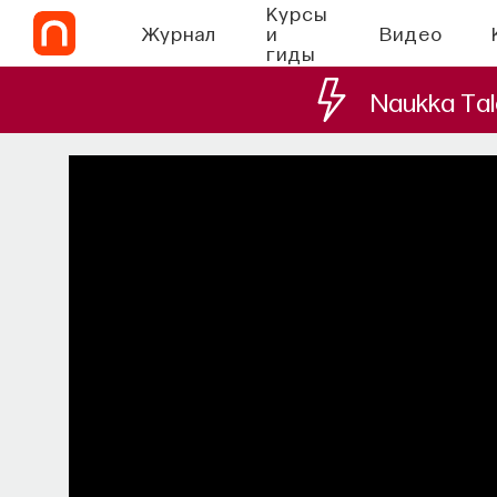
Курсы
Журнал
и
Видео
гиды
Naukka Tal