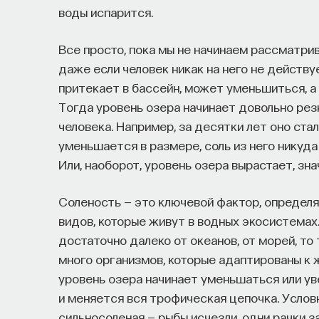
воды испарится.
Все просто, пока мы не начинаем рассматри
даже если человек никак на него не действу
притекает в бассейн, может уменьшиться, а
Тогда уровень озера начинает довольно ре
человека. Например, за десятки лет оно ста
уменьшается в размере, соль из него никуда
Или, наоборот, уровень озера вырастает, зна
Соленость — это ключевой фактор, определ
видов, которые живут в водных экосистемах
достаточно далеко от океанов, от морей, то
много организмов, которые адаптированы к ж
уровень озера начинает уменьшаться или уве
и меняется вся трофическая цепочка. Условн
сильносоленая — рыбы исчезли, одни рачки 