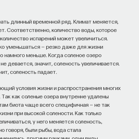
вать длинный временной ряд. Климат меняется,
ет. Соответственно, количество воды, которое
 количество испарений может увеличиться.
зко уменьшаться — резко даже для жизни
ло намного меньше. Когда соленое озеро
 не девается, значит, соленость увеличивается.
чит, соленость падает.
яющий условия жизни и распространения многих
. Так как соленые озера внутренне удалены
 там биота чаще всего специфичная — не так
изни при высокой солености. Как только
личиваться, у него меняется соленость,
о говоря, были рыбы, вода стала
заменились другими рачками, одни виды