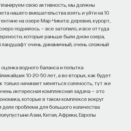
мы планируем свою активность, мы должны
ета нашего вмешательства взять и уйти на 10
гентине на озере Мар-Чикита: деревня, курорт,
озеро поднялось — все затопило, и все оттуда
верхности, которые раньше были дном озера,
ой ландшафт очень динамичный, очень сложный
, оценка водного баланса и попытка
лижайших 10-20-50 лет, а во-вторых, как будет
ак только начинает меняться соленость, тут же
очень интересная комплексная задача — это
экономика, которые в таком комплексе вокруг
м деле проблема для большого количества
полупустыни Азии, Китая, Африки, Европы