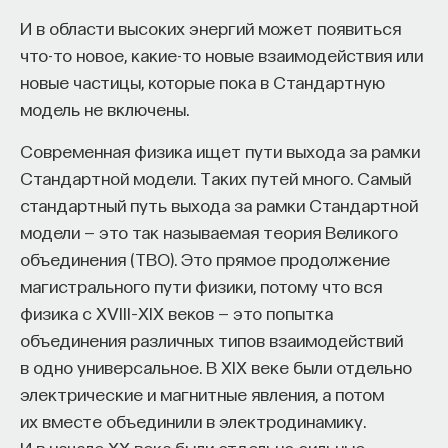
субстанции локально добавляются и убираются
И в области высоких энергий может появиться
из системы согласно правилам, которые могут
что-то новое, какие-то новые взаимодействия или
быть воплощены исходя из локальной
новые частицы, которые пока в Стандартную
концентрации гормонов. Эти правила аналогичны
модель не включены.
«геному» элемента. В противоположность
Современная физика ищет пути выхода за рамки
«Виртуальному эмбриогенезу», который
Стандартной модели. Таких путей много. Самый
используется для того, чтобы «выращивать»
стандартный путь выхода за рамки Стандартной
организм путем координирования стыковки
модели — это так называемая теория Великого
индивидуальных роботов, ИГГС используется,
объединения (ТВО). Это прямое продолжение
чтобы позволить организму передвигаться.
магистрального пути физики, потому что вся
На концентрации гормонов также влияет
физика с XVIII–XIX веков — это попытка
информация от сенсоров, и они, в свою очередь,
объединения различных типов взаимодействий
влияют на механизмы передвижения элементов.
в одно универсальное. В XIX веке были отдельно
Таким образом, это представляет собой систему
электрические и магнитные явления, а потом
переработки информации, которая двигает целый
их вместе объединили в электродинамику.
роботический организм.
И в начале XX века были отдельно сильные