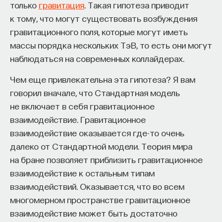
только
гравитация
. Такая гипотеза приводит
простого («дешевого») решения, которое тем или
к тому, что могут существовать возбуждения
иным образом подходит.
гравитационного поля, которые могут иметь
Групповая робототехника строится на создании
массы порядка нескольких ТэВ, то есть они могут
сложных вещей из маленьких простых элементов.
наблюдаться на современных коллайдерах.
И эволюционная групповая робототехника — это
Чем еще привлекательна эта гипотеза? Я вам
перспективное направление, поскольку оно
говорил вначале, что Стандартная модель
совмещает взаимовыгодную комбинацию
не включает в себя гравитационное
групповой робототехники и эволюционных
взаимодействие. Гравитационное
вычислений. Однако эта сфера пока еще мало
взаимодействие оказывается где-то очень
изучена, поскольку сложно обустроить
далеко от Стандартной модели. Теория мира
необходимые структуры. Наиболее интересным
на бране позволяет приблизить гравитационное
подвидом эволюционной групповой
взаимодействие к остальным типам
робототехники является использование
взаимодействий. Оказывается, что во всем
непрерывной встроенной эволюции в реальных
многомерном пространстве гравитационное
роботах. Это значит, что эволюционный алгоритм
взаимодействие может быть достаточно
управляет всеми роботами одновременно