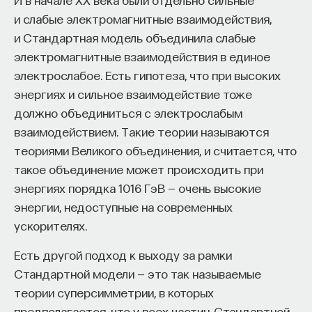
Одно преимущество этой системы состоит
и слабые электромагнитные взаимодействия,
в том, что возникающие градиенты концентрации
и Стандартная модель объединила слабые
гормонов могут также разделить организм
электромагнитные взаимодействия в единое
на части, в которых могут выполняться разные
электрослабое. Есть гипотеза, что при высоких
программы. Например, ноги могут выполнять
энергиях и сильное взаимодействие тоже
программу, которая будет отличаться от той,
должно объединиться с электрослабым
по которой действует позвоночный столб, причем
взаимодействием. Такие теории называются
вне зависимости от того, сколько ног у этого
теориями Великого объединения, и считается, что
организма. И, основываясь на информации,
такое объединение может происходить при
которая приходит от разных сенсоров, организм
энергиях порядка 1016 ГэВ — очень высокие
может переключаться между программами.
энергии, недоступные на современных
Например, если аккумулятор садится, «голодный»
ускорителях.
организм может двигаться иначе, нежели
Есть другой подход к выходу за рамки
«сытый» организм. Таким образом, эта программа,
Стандартной модели — это так называемые
построенная по прообразу системы
теории суперсимметрии, в которых
гормональной регуляции животных, берет
предполагается, что у всех частиц Стандартной