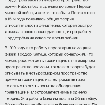
время. Работа была сделана во время Первой
SubCULTron
будет первым случаем применения
мировой войны, и ее как-то забыли. После этого
такого количества (150+) скоординированных
в 15-м году появилась общая теория
автономных роботов в реальном мире для
относительности Эйнштейна, которая быстро
отслеживания Венецианской лагуны. Настоящее
доказала свою справедливость, и про работу
положение вещей таково, что если группа
Нордстрёма на какое-то время забыли.
роботов большая, то она действует только
в пределах лаборатории, а в поле оперирует
В 1919 году эту работу переоткрыл немецкий
только очень маленькое количество роботов.
физик Теодор Калуца, который обнаружил, что
Однако даже такие испытания вне лаборатории
можно рассмотреть гравитацию в пятимерном
кратковременны и частично контролируются
пространстве-времени, тогда эта теория будет
исследователями. В нашем проекте
subCULTron
описывать в четырехмерном пространстве-
мы пошли намного дальше: роботы будут
времени гравитацию и электромагнетизм,
оперировать в лагуне долгое время — несколько
то есть это опять попытка объединения
дней или даже недель — и будут практически
гравитации и электромагнетизма в единую
на 100% автономны.
теорию. Эта работа была им послана Эйнштейну,
Эйнштейн ее одобрил, и она была напечатана. По-