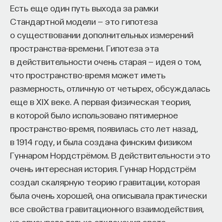
организм приспособлен к условиям, влияет на его
Есть еще один путь выхода за рамки
эволюционную судьбу. В наших методах, таких
Стандартной модели — это гипотеза
как вышеописанные ВЭ и ИГГС, все программы/
о существовании дополнительных измерений
правила встроены в структуру данных,
пространства-времени. Гипотеза эта
называемую «геномом», и путем применения
в действительности очень старая — идея о том,
техник эволюционных вычислений мы адаптируем
что пространство-время может иметь
эти геномы в зависимости от того, насколько
размерность, отличную от четырех, обсуждалась
организм преуспевает. Мы также пользуемся
еще в XIX веке. А первая физическая теория,
экологическими знаниями при разработке таких
в которой было использовано пятимерное
систем роботов, поскольку у нас всегда имелось
пространство-время, появилась сто лет назад,
множество искусственных организмов, «живших»
в 1914 году, и была создана финским физиком
в одной среде обитания, что могло порождать
Гуннаром Нордстрёмом. В действительности это
сотрудничество и конкуренцию. Мы разработали
очень интересная история. Гуннар Нордстрём
серию экспериментов, в которых поместили
создал скалярную теорию гравитации, которая
организмы в такие условия, где они должны были
была очень хорошей, она описывала практически
либо конкурировать, либо сотрудничать
все свойства гравитационного взаимодействия,
с другими организмами. Таким образом,
не описывала только отклонения света