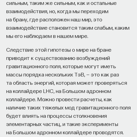
сильным, таким же сильным, как и остальные
в режиме реального времени. Тут достаточно
взаимодействия, но, когда мы переходим
много технических нюансов, поскольку это
на брану, где расположен наш мир, это
требует хорошей нецентрализованной
взаимодействие становится таким слабым, каким
коммуникации и длительного времени действия.
мы его наблюдаем в нашем мире.
Как уже говорилось ранее,
Следствие этой гипотезы о мире на бране
самоперестраивающиеся,
приводит к существованию возбуждений
самопрограммирующиеся, самоадаптирующиеся
гравитационного поля, которые могут иметь
группы роботов будут прекрасными
массы порядка нескольких ТэВ, — это как раз
инструментами для исследования неизведанных
та область энергий, которая может проверяться
земель с потенциально суровыми условиями.
на коллайдере LHC, на Большом адронном
Наиболее очевидные примеры — это, конечно,
коллайдере. Можно провести расчеты, как
морские глубины и другие планеты. В ближайшем
наличие таких тяжелых мод гравитационного поля
будущем применения будут в области
будет влиять на процессы столкновения
мониторинга условий среды, как, например,
элементарных частиц, и такие эксперименты
в нашем проекте в Венецианской лагуне. Судя
на Большом адронном коллайдере проводятся.
по моему опыту демонстраций наших роботов,