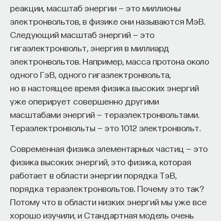
шарниры, благодаря которым могли сгибаться,
реакции, масштаб энергии — это миллионы
и четыре стыковочных порта, позволявших
электронвольтов, в физике они называются МэВ.
физически соединяться с другими роботами,
Следующий масштаб энергий — это
КУРС
равно как и отсоединяться. Благодаря этому
гигаэлектронвольт, энергия в миллиард
Наука сна: как управлять
роботы могут формировать группу ячеек,
электронвольтов. Например, масса протона около
своим сном
которые соединяются, чтобы образовать более
одного ГэВ, одного гигаэлектронвольта,
сложные "организмы" различных видов и форм.
но в настоящее время физика высоких энергий
СОХРАНИТЬ КУРС
уже оперирует совершенно другими
Для управления этим процессом «эмбриогенеза»
масштабами энергий — тераэлектронвольтами.
мы разработали программу, называющуюся
Тераэлектронвольты — это 1012 электронвольт.
«Виртуальный эмбриогенез» (сокращенно ВЭ),
большой вклад в разработку которой внес мой
Современная физика элементарных частиц — это
коллега доктор Рональд Тениус. Эта программа
физика высоких энергий, это физика, которая
основана на знаниях об эмбриогенезе животных.
работает в области энергии порядка ТэВ,
В ВЭ в роботах воплощена модель
порядка тераэлектронвольтов. Почему это так?
биологического эмбриогенеза, в которой
Внеси свой вклад в дело
Потому что в области низких энергий мы уже все
активация генов влечет за собой производство
просвещения!
хорошо изучили, и Стандартная модель очень