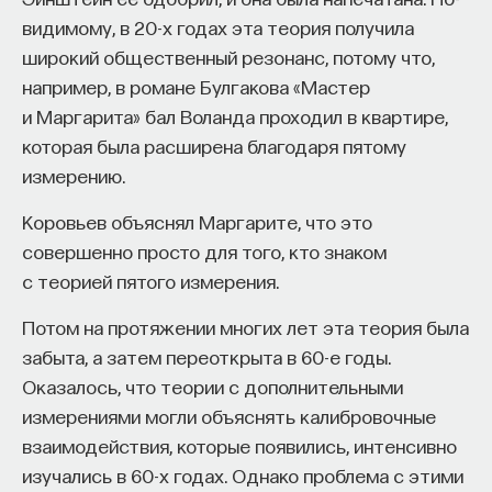
В других наших проектах, ASSISIbf
видимому, в 20-х годах эта теория получила
и
FloraRobotica
, роевые алгоритмы используются
широкий общественный резонанс, потому что,
в комбинации с живыми организмами —
например, в романе Булгакова «Мастер
настоящими пчелами, муравьями или растениями.
и Маргарита» бал Воланда проходил в квартире,
В будущем это может помочь в животноводстве,
которая была расширена благодаря пятому
мониторинге животных и сельском хозяйстве.
измерению.
Например, в ASSISIbf мы совмещаем роботов
с живыми пчелами и настраиваем механизмы
Коровьев объяснял Маргарите, что это
поведенческой обратной связи. Это значит, что
совершенно просто для того, кто знаком
пчелы влияют на роботов, а роботы, в свою
с теорией пятого измерения.
очередь, влияют на пчел, что в итоге ведет
Потом на протяжении многих лет эта теория была
к слиянию двух «обществ» — роботов и пчел —
забыта, а затем переоткрыта в 60-е годы.
в одно. В дополнение к этому мы используем
Оказалось, что теории с дополнительными
эволюционные вычисления и машинное обучение,
измерениями могли объяснять калибровочные
чтобы адаптировать роботов к поведению пчел.
взаимодействия, которые появились, интенсивно
На данный момент здесь у нас две основные
изучались в 60-х годах. Однако проблема с этими