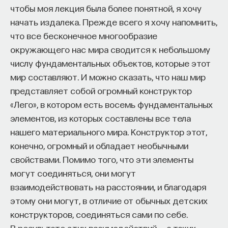
чтобы моя лекция была более понятной, я хочу
восполнялись и мы просыпались отдохнувшими.
В
Artificial Life Lab
("Лаборатории искусственной
начать издалека. Прежде всего я хочу напомнить,
жизни") в
Karl-Franzens University of Graz
Ответы на эти и другие вопросы можно найти,
что все бесконечное многообразие
мы в основном занимаемся биотехнологическими
записавшись
на курс «Наука сна: как управлять
окружающего нас мира сводится к небольшому
роевыми алгоритмами и робототехникой. Для
своим сном»
.
числу фундаментальных объектов, которые этот
этой цели мы наблюдаем за естественными
мир составляют. И можно сказать, что наш мир
Пройдя этот курс, вы научитесь:
живыми организмами в лаборатории, а также
представляет собой огромный конструктор
анализируем уже имеющиеся знания
«Лего», в котором есть восемь фундаментальных
— Лучше понимать, что происходит с нами
об их поведении и выражаем суть этого
элементов, из которых составлены все тела
во сне
поведения в алгоритмах, которые затем
нашего материального мира. Конструктор этот,
— Заботиться о качестве своего сна
вкладываем в роботов. Разумеется,
конечно, огромный и обладает необычными
мы обращаем особенное внимание на самые
свойствами. Помимо того, что эти элементы
— Определять, какими способами можно
интересные примеры роевого интеллекта
могут соединяться, они могут
улучшить свой сон
в животном мире.
взаимодействовать на расстоянии, и благодаря
— Использовать когнитивно-поведенческую
этому они могут, в отличие от обычных детских
Например, алгоритм BEECLUST был сделан нами
терапию и другие подходы при нарушениях
конструкторов, соединяться сами по себе.
на основе информации о поведении молодых пчел
сна
В результате этих взаимодействий — а таких