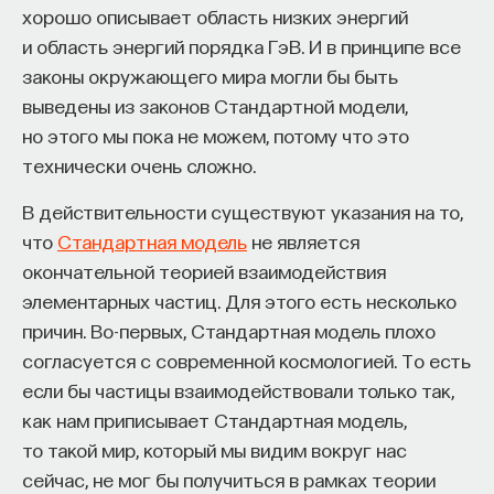
веществ (морфогенов), распределяющихся
хорошо описывает область низких энергий
и создающих градиенты концентрации в теле
и область энергий порядка ГэВ. И в принципе все
ПОДДЕРЖАТЬ ПОСТНАУКУ
эмбриона. Впоследствии локальная концентрация
законы окружающего мира могли бы быть
таких морфогенов определяет активацию или
выведены из законов Стандартной модели,
блокировку экспрессии других генов. Эта
но этого мы пока не можем, потому что это
система очень сложный каскад взаимодействий
технически очень сложно.
генов и морфогенов, который можно, по сути,
В действительности существуют указания на то,
рассматривать как настоящую «программу»,
что
Стандартная модель
не является
согласно которой эмбриогенез продвигается.
окончательной теорией взаимодействия
В ВЭ роботы действуют по такой модели
элементарных частиц. Для этого есть несколько
процессов, «включая» и «выключая» виртуальные
причин. Во-первых, Стандартная модель плохо
гены в зависимости от локальной концентрации
согласуется с современной космологией. То есть
морфогенов, на которую, в свою очередь, влияет
если бы частицы взаимодействовали только так,
активация генов. Эти уровни концентрации
как нам приписывает Стандартная модель,
виртуальных морфогенов также зависят
то такой мир, который мы видим вокруг нас
от похожего на диффузию процесса
сейчас, не мог бы получиться в рамках теории
коммуникации между соседствующими