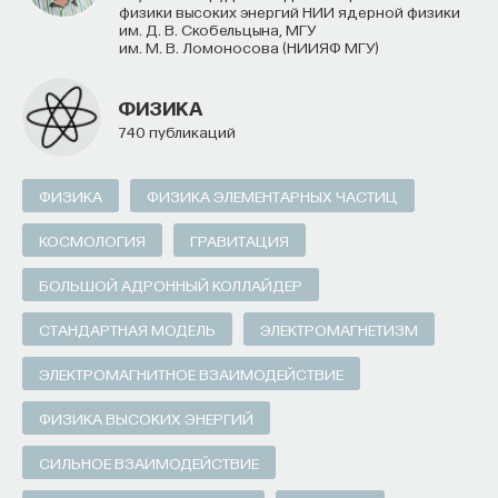
НАД МАТЕРИАЛОМ РАБОТАЛИ
физики высоких энергий НИИ ядерной физики
им. Д. В. Скобельцына, МГУ
им. М. В. Ломоносова (НИИЯФ МГУ)
Томас Шмикль
affiliated Associate Professor at the Department
ФИЗИКА
of Zoology, Karl-Franzens University of Graz
(Austria), head of Artificial Life Lab, Department
740 публикаций
of Zoology, Karl-Franzens University of Graz
ФИЗИКА
ФИЗИКА ЭЛЕМЕНТАРНЫХ ЧАСТИЦ
ТЕХНОЛОГИИ
644 публикации
КОСМОЛОГИЯ
ГРАВИТАЦИЯ
БОЛЬШОЙ АДРОННЫЙ КОЛЛАЙДЕР
ТЕХНОЛОГИИ
ИСКУССТВЕННЫЙ ИНТЕЛЛЕКТ
СТАНДАРТНАЯ МОДЕЛЬ
ЭЛЕКТРОМАГНЕТИЗМ
ЗООЛОГИЯ
РОБОТОТЕХНИКА
ЭЛЕКТРОМАГНИТНОЕ ВЗАИМОДЕЙСТВИЕ
РОЕВОЙ ИНТЕЛЛЕКТ
ТОЧНЫЕ НАУКИ
ЖУРНАЛ
ФИЗИКА ВЫСОКИХ ЭНЕРГИЙ
СИЛЬНОЕ ВЗАИМОДЕЙСТВИЕ