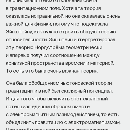
эволюция кооперации происходила косвенно,
в гравитационном поле. Хотя эта теория
поскольку только те, кто успешно кооперировал
оказалась неправильной, но она оказалась очень
или конкурировал, достигали конечной цели.
важной для физики, потому что подсказала
Эйнштейну, как нужно строить общую теорию
Применение «многоклеточной»
относительности. Эйнштейн интерпретировал
робототехники
эту теорию Нордстрёма геометрически
и впервые получил соотношение между
Я думаю, мы вдохновили много нынешних
кривизной пространства-времени и материей.
проектов по «многоклеточной» робототехнике.
То есть это была очень важная теория.
Идеи, разработанные в наших прошлых проектах,
таких как I-SWARM, SYMBRION и REPLICATOR,
Она была обобщением ньютоновской теории
пережили эти проекты и получили свое развитие
гравитации, и в ней был скалярный потенциал.
в более новых работах, например в нашем
И для того чтобы включить этот скалярный
проекте
CoCoRo
, где мы разработали группу
потенциал единым образом вместе
роботов-подводников (самую большую группу
с электромагнитным взаимодействием, то есть
такого рода на данный момент), и в другом,
объединить гравитацию с электромагнетизмом,
который мы назвали
subCULTron
.
Нордстрём ввел пятимерное пространство-