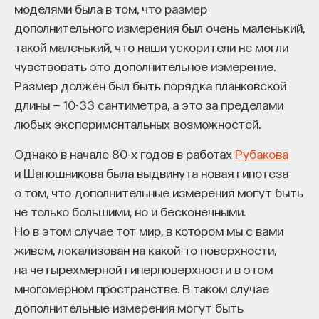
цели исследований: 1) эволюционным путем
моделями была в том, что размер
получить программу, которая позволила бы группе
дополнительного измерения был очень маленький,
роботов примерно оценить локальную плотность
такой маленький, что наши ускорители не могли
пчел вокруг них, то есть это задание по эволюции
чувствовать это дополнительное измерение.
коллективного восприятия; 2) получить тем же
Размер должен был быть порядка планковской
методом программу, которая позволила бы
длины — 10-33 сантиметра, а это за пределами
заставить пчел выполнить требуемую задачу,
любых экспериментальных возможностей.
например собраться в нужном месте. Это задача
Однако в начале 80-х годов в работах
Рубакова
на эволюцию коллективного выполнения действий.
и Шапошникова была выдвинута новая гипотеза
Мне кажется, что возможность получать
о том, что дополнительные измерения могут быть
информацию от/о популяции животных, равно как
не только большими, но и бесконечными.
и возможность их контролировать (без
Но в этом случае тот мир, в котором мы с вами
принуждения), может быть очень полезна при
живем, локализован на какой-то поверхности,
содержании и для управления животными, даже
на четырехмерной гиперповерхности в этом
паразитическими. Помимо всего прочего, это
многомерном пространстве. В таком случае
может быть более человечный способ обращения
дополнительные измерения могут быть
с животными, поскольку мы тем самым