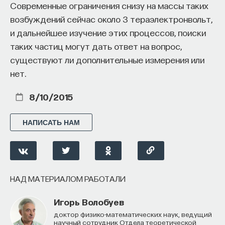
Современные ограничения снизу на массы таких
такие системы очень привлекают людей,
возбуждений сейчас около 3 тераэлектронвольт,
любящих взаимодействовать и играть с ними. Так
и дальнейшее изучение этих процессов, поиски
что тут еще имеет место «игрушечный фактор»,
таких частиц могут дать ответ на вопрос,
поэтому я ожидаю, что в скором времени
существуют ли дополнительные измерения или
появятся игрушки на основе групповой
нет.
робототехники и что люди начнут играть с ними
и думать, что еще можно с ними сделать, так что
8/10/2015
тут еще есть некий научно-просветительский
компонент.
НАПИСАТЬ НАМ
12/24/2015
НАПИСАТЬ НАМ
НАД МАТЕРИАЛОМ РАБОТАЛИ
Игорь Волобуев
доктор физико-математических наук, ведущий
научный сотрудник Отдела теоретической