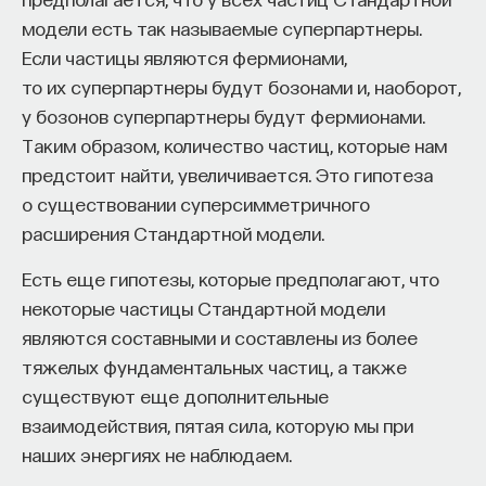
в расчет форму тела, благодаря сенсорам
модели есть так называемые суперпартнеры.
реагирует на условия среды и может управлять
Если частицы являются фермионами,
поведением или механизмом принятия решений
то их суперпартнеры будут бозонами и, наоборот,
о том, как себя вести. Эта система была
у бозонов суперпартнеры будут фермионами.
разработана мной в сотрудничестве с моими
Таким образом, количество частиц, которые нам
коллегами — докторами Хайко Хаманном,
предстоит найти, увеличивается. Это гипотеза
Юргеном Страднером и Паямом Захадатом.
о существовании суперсимметричного
Мы использовали подход
Evo-Devo
(
evolution
расширения Стандартной модели.
of development
— эволюционной биологии
Есть еще гипотезы, которые предполагают, что
развития), который являет собой сочетание
некоторые частицы Стандартной модели
биологии развития и эволюционной теории.
являются составными и составлены из более
Согласно этому подходу эмбриогенез
тяжелых фундаментальных частиц, а также
и эволюция — взаимосвязанные процессы,
существуют еще дополнительные
поскольку эволюция основана на генных
взаимодействия, пятая сила, которую мы при
адаптациях, которые влекут за собой адаптацию
наших энергиях не наблюдаем.
развивающегося организма, и то, насколько