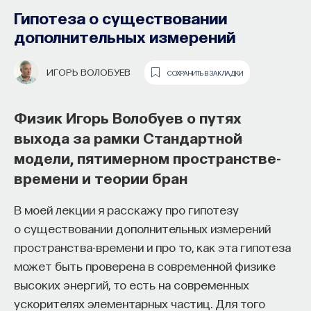
Гипотеза о существовании
дополнительных измерений
ИГОРЬ ВОЛОБУЕВ
СОХРАНИТЬ В ЗАКЛАДКИ
Физик Игорь Волобуев о путях
выхода за рамки Стандартной
Почти треть жизни мы тратим на сон,
модели, пятимерном пространстве-
но как он работает и можно ли его
времени и теории бран
приручить?
Профессор Грацского университета
В моей лекции я расскажу про гипотезу
Как устроен самый важный и таинственный
имени Карла и Франца Томас Шмикль
о существовании дополнительных измерений
процесс в организме? Какую роль играет
о роевом интеллекте, машинах,
пространства-времени и про то, как эта гипотеза
состояние сна для жизни человека? Что
«общающихся» с живыми
может быть проверена в современной физике
происходит с нами, пока мы спим: какие циклы
организмами, и самоорганизации
высоких энергий, то есть на современных
мы проходим, какие механизмы задействованы?
ускорителях элементарных частиц. Для того
роботов
Что нужно сделать, чтобы за ночь наши ресурсы