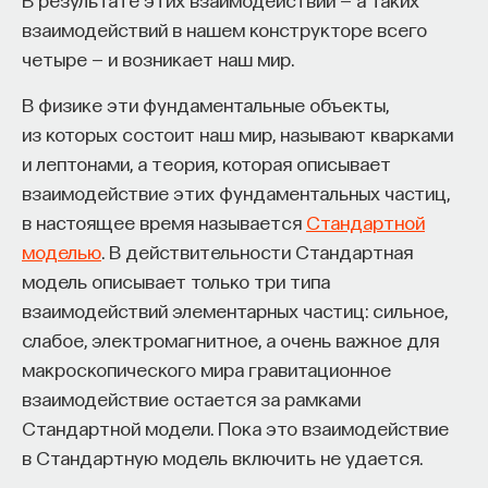
в сложных температурных условиях. Это
взаимодействий в нашем конструкторе всего
Автор курса:
Михаил Полуэктов
— врач-
коллективное поведение позволяет пчелам
четыре — и возникает наш мир.
сомнолог, доцент кафедры нервных
всегда находить место с наиболее подходящей
болезней и нейрохирургии Первого МГМУ
им температурой (глобальный оптимум) среди
В физике эти фундаментальные объекты,
им. И. М. Сеченова, заведующий отделением
всех теплых мест (локальных оптимумов).
из которых состоит наш мир, называют кварками
медицины сна университетской клинической
Базовые принципы взаимодействий были
и лептонами, а теория, которая описывает
больницы № 3.
извлечены из видео наших экспериментов
взаимодействие этих фундаментальных частиц,
с настоящими пчелами, которые мы проводили
в настоящее время называется
Стандартной
3/10/2025
в нашей лаборатории. Эти принципы были затем
моделью
. В действительности Стандартная
выражены в виде простого компьютерного
модель описывает только три типа
НАПИСАТЬ НАМ
алгоритма, который был заложен в группу
взаимодействий элементарных частиц: сильное,
автономных роботов, что позволяло
слабое, электромагнитное, а очень важное для
им совместными усилиями находить такие
макроскопического мира гравитационное
оптимумы в их окружении. BEECLUST — наиболее
взаимодействие остается за рамками
НАД МАТЕРИАЛОМ РАБОТАЛИ
простой из ныне существующих роевых
Стандартной модели. Пока это взаимодействие
алгоритмов, и тем не менее он достаточно
в Стандартную модель включить не удается.
Михаил Полуэктов
эффективен.