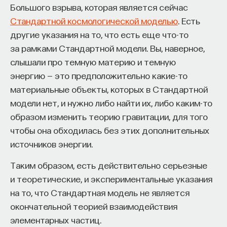
Большого взрыва, которая является сейчас
роботами. В конечном итоге концентрации
Стандартной космологической моделью
. Есть
виртуального морфогена влияют на стыковочные
другие указания на то, что есть еще что-то
порты, и таким образом многомодульный
за рамками Стандартной модели. Вы, наверное,
роботический организм может расти
слышали про темную материю и темную
и перестраиваться.
энергию — это предположительно какие-то
Чтобы позволить такому роботическому
материальные объекты, которых в Стандартной
«многоклеточному» организму демонстрировать
модели нет, и нужно либо найти их, либо каким-то
поведенческие паттерны наподобие хождения,
образом изменить теорию гравитации, для того
мы разработали другую программу, которую
чтобы она обходилась без этих дополнительных
назвали «Искусственной гомеостатической
источников энергии.
гормонной системой» (ИГГС), также известную
Таким образом, есть действительно серьезные
как «гормональный контроллер». Этот контроллер
и теоретические, и экспериментальные указания
похож по механизму действия на вышеописанный
на то, что Стандартная модель не является
виртуальный эмбриогенез. Каждый элемент
окончательной теорией взаимодействия
выделяет (передает) субстанции, которые
элементарных частиц.
исполняют роль гормонов, в свое окружение. Эти