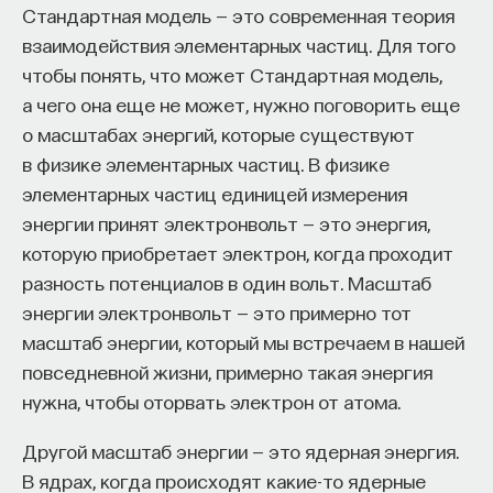
кандидат медицинских наук, доцент Первого
Стандартная модель — это современная теория
МГМУ им. И. М. Сеченова
Между роботами должна быть налажена
взаимодействия элементарных частиц. Для того
коммуникация. Разработкой этих компонентов
чтобы понять, что может Стандартная модель,
МЕДИЦИНА
мы занимаемся в сотрудничестве с нашими
а чего она еще не может, нужно поговорить еще
650 публикаций
партнерами с технологической стороны. По сути
о масштабах энергий, которые существуют
своей мы — биологическая лаборатория
в физике элементарных частиц. В физике
МЕДИЦИНА
СОН
СОМНОЛОГИЯ
и работаем вместе с коллегами из инженерных
элементарных частиц единицей измерения
областей — мехатроники, электроники, сенсорики.
энергии принят электронвольт — это энергия,
БЕССОННИЦА
ЕСТЕСТВЕННЫЕ НАУКИ
которую приобретает электрон, когда проходит
О многороботных организмах
ЖУРНАЛ
НАУКА СНА
разность потенциалов в один вольт. Масштаб
и их эволюции
энергии электронвольт — это примерно тот
масштаб энергии, который мы встречаем в нашей
Для проектов SYMBRION и REPLICATOR было
повседневной жизни, примерно такая энергия
создано несколько дюжин кубических роботов
нужна, чтобы оторвать электрон от атома.
(примерно 10×10×10 см), каждый из которых был
автономным роботом, передвигавшимся при
Другой масштаб энергии — это ядерная энергия.
помощи гусениц или винтов. Все элементы имели
В ядрах, когда происходят какие-то ядерные