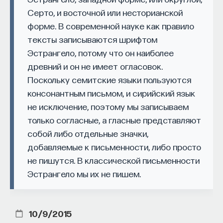
и значительностью.
Малевич
показал
Серто, и восточной или несторианской
Naukka Talents
— это не просто рекрутинговый
первооснову, «нулевой меридиан» живописи,
форме. В современной науке как правило
сервис, а комплексная платформа поддержки
он отвернулся от веками длящейся истории
тексты записываются шрифтом
специалистов на пути к карьере в глобальных
искусства-как-подражания-природе и открыл
Эстрангело, потому что он наиболее
инновационных индустриях. Сервис помогает
новую страницу искусства как свободного
древний и он не имеет огласовок.
преодолеть существующие барьеры через
формотворчества. Он отделил свет от тьмы
Поскольку семитские языки пользуются
обучение, карьерное сопровождение и прямые
в своем «Черном квадрате» и запустил процесс
консонантным письмом, и сирийский язык
связи с компаниями, заинтересованными
генерации нового космоса.
не исключение, поэтому мы записываем
в
кадрах.​
высококвалифицированных
только согласные, а гласные представляют
Сервис создан для всех, кто хочет найти свой
собой либо отдельные значки,
путь в инновационных индустриях:
добавляемые к письменности, либо просто
Учёных, инженеров и исследователей
не пишутся. В классической письменности
с опытом работы в научной сфере;
Эстрангело мы их не пишем.
Специалистов с STEM-образованием,
желающих сменить сферу деятельности;
10/9/2015
Тех, кто пока не имеет достаточного опыта