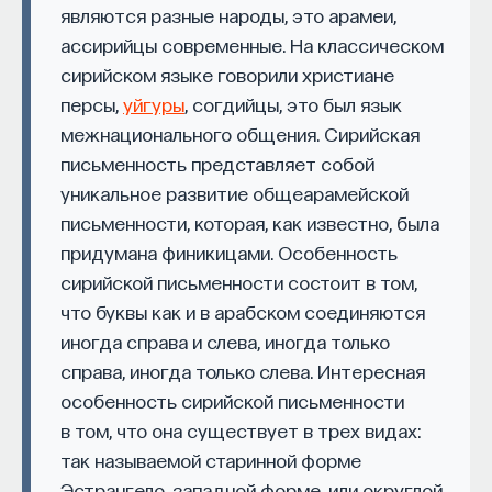
по поводу Малевича: «Я тоже смогу нарисовать
являются разные народы, это арамеи,
проекта имеют STEM-образование, при этом
32%
такое». Да, это так, не спорю. Однако в ответ
ассирийцы современные. На классическом
заинтересованы в работе в инновационных
можно показать формулу
Е=mc2
— можете ли
сирийском языке говорили христиане
компаниях, но не знают, с чего начать.
вы это написать? Да, безусловно. Вот только
персы,
уйгуры
, согдийцы, это был язык
Специалисты сталкиваются с тремя ключевыми
поймет ее значение лишь тот, кто приложит
межнационального общения. Сирийская
барьерами:
усилия. А совершить открытие, подобное этой
письменность представляет собой
формуле, под силу лишь гению. То же с «Черным
уникальное развитие общеарамейской
Недостаток информации о глобальных
квадратом»: понять силу работы Малевича можно,
письменности, которая, как известно, была
индустриях и карьерных возможностях
если приложить некоторое усилие, прочитать
придумана финикицами. Особенность
мешает поиску подходящих ваканси; ​
о времени, в котором жил художник, узнать его
сирийской письменности состоит в том,
Непрозрачные механизмы в инновационных
цели в жизни и творчестве, посмотреть, как
что буквы как и в арабском соединяются
компаниях усложняют процесс
изменился «ландшафт» искусства ХХ века после
иногда справа и слева, иногда только
трудоустройства​;
открытий авангардистов, среди которых Малевич
справа, иногда только слева. Интересная
Стереотипы не позволяют эффективно
занимал очень важное место. Далеко не каждый
особенность сирийской письменности
конкурировать на международном рынке​.
способен изобрести живописную формулу,
в том, что она существует в трех видах:
по силе сопоставимую с «Черным квадратом»: она
так называемой старинной форме
Что такое Naukka Talents
обладает красотой, простотой
Эстрангело, западной форме, или округлой,