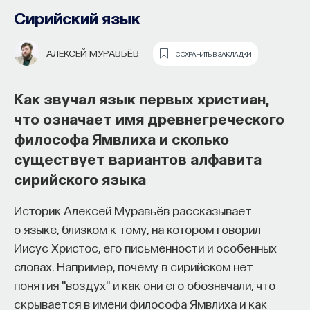
Сирийский язык
АЛЕКСЕЙ МУРАВЬЁВ
СОХРАНИТЬ В ЗАКЛАДКИ
Как звучал язык первых христиан,
что означает имя древнегреческого
философа Ямвлиха и сколько
существует вариантов алфавита
Основатель ПостНауки Ивар
сирийского языка
Максутов запускает сервис, который
Историк Алексей Муравьёв рассказывает
поможет найти свою нишу
Искусствовед Александра Першеева
о языке, близком к тому, на котором говорил
в глобальных deep tech и биотех
о «Чёрном квадрате» Малевича,
Иисус Христос, его письменности и особенных
компаниях
голландских натюрмортах XVII века,
словах. Например, почему в сирийском нет
православных иконах и о том, почему
понятия "воздух" и как они его обозначали, что
В 2012 году
Ивар Максутов
создал проект
современное искусство не всегда
скрывается в имени философа Ямвлиха и как
ПостНаука, который дал голос учёным и навсегда