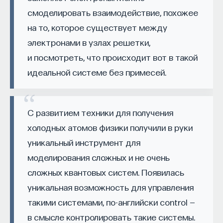
далее. До какого предела это может
проекта имеют STEM-образование, при этом
32%
смоделировать взаимодействие, похожее
продолжаться? Современная наука
заинтересованы в работе в инновационных
на то, которое существует между
компаниях, но не знают, с чего начать.
отвечает, что это может продолжаться
электронами в узлах решетки,
до того момента, пока мы не достигнем
и посмотреть, что происходит вот в такой
Специалисты сталкиваются с тремя ключевыми
элементарных частиц. И вот элементарную
барьерами:
идеальной системе без примесей.
частицу уже разделить на части
Недостаток информации о глобальных
невозможно.
индустриях и карьерных возможностях
С развитием техники для получения
мешает поиску подходящих ваканси; ​
холодных атомов физики получили в руки
Непрозрачные механизмы в инновационных
Квантовая хромодинамика, теория сильных
уникальный инструмент для
компаниях усложняют процесс
взаимодействий — это достаточно
моделирования сложных и не очень
трудоустройства​;
интересная наука, и она обладает рядом
сложных квантовых систем. Появилась
Стереотипы не позволяют эффективно
аномальных свойств. Как раз одно
уникальная возможность для управления
конкурировать на международном рынке​.
из аномальных свойств — это то, что,
такими системами, по-английски control —
Что такое Naukka Talents
помимо того естественного механизма,
в смысле контролировать такие системы.