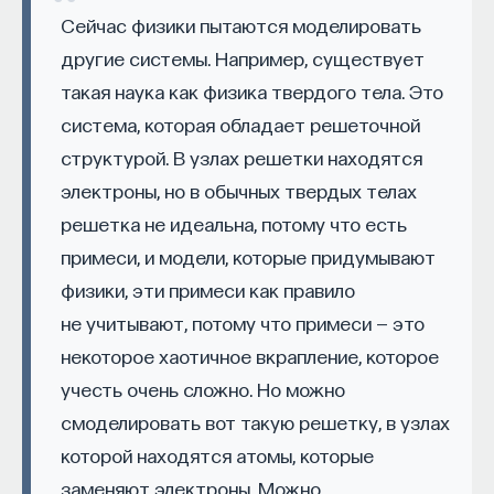
изменил медийное пространство на русском
Сейчас физики пытаются моделировать
Из чего состоит наш мир — этим вопросом
языке. В 2021 году в Лондоне он основал компанию
другие системы. Например, существует
люди задавались на протяжении всей
Naukka
, помогающую учёным
такая наука как физика твердого тела. Это
и предпринимателям превращать их идеи
истории человечества. Современная наука
система, которая обладает решеточной
в технологии и успешные стартапы. Теперь
отвечает на этот вопрос следующим
структурой. В узлах решетки находятся
команда ПостНауки запускает новый сервис —
образом: мир состоит из элементарных
электроны, но в обычных твердых телах
Naukka Talents
, рекрутинговое агентство,
частиц. Для того чтобы понять, что такое
решетка не идеальна, потому что есть
созданное для поддержки специалистов,
элементарная частица, мы можем
примеси, и модели, которые придумывают
желающих работать в глобальных инновационных
предложить следующий мысленный
физики, эти примеси как правило
индустриях.
эксперимент. Допустим, мы возьмем
не учитывают, потому что примеси — это
В ходе работы с научным сообществом Ивар
какой-нибудь предмет, например ручку,
некоторое хаотичное вкрапление, которое
и его команда обнаружили, что инновационные
и будем делить ее на части. Мы разделим
учесть очень сложно. Но можно
индустрии испытывают кадровый голод,
пополам, потом возьмем половинку и снова
смоделировать вот такую решетку, в узлах
особенно молодые deep tech и биотех компании.
разделим пополам, возьмем следующую
которой находятся атомы, которые
Исследование аудитории ПостНауки
половинку, снова разделим пополам и так
подтвердило масштаб: более
60%
слушателей
заменяют электроны. Можно