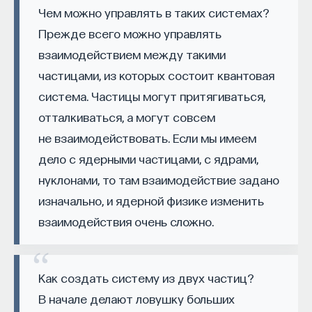
когда отрицательные заряды
Чем можно управлять в таких системах?
Naukka Talents
— это не просто рекрутинговый
притягиваются к положительному,
Прежде всего можно управлять
сервис, а комплексная платформа поддержки
а положительные отталкиваются, есть
взаимодействием между такими
специалистов на пути к карьере в глобальных
своего рода другие положительные
инновационных индустриях. Сервис помогает
частицами, из которых состоит квантовая
заряды, которые, вместо того чтобы
преодолеть существующие барьеры через
система. Частицы могут притягиваться,
обучение, карьерное сопровождение и прямые
отталкиваться от положительного, к нему,
отталкиваться, а могут совсем
связи с компаниями, заинтересованными
наоборот, притягиваются. То есть
не взаимодействовать. Если мы имеем
в
кадрах.​
высококвалифицированных
получается у нас такая игра двух
дело с ядерными частицами, с ядрами,
эффектов: с одной стороны, увеличение
Сервис создан для всех, кто хочет найти свой
нуклонами, то там взаимодействие задано
заряда, а с другой стороны, уменьшение
путь в инновационных индустриях:
изначально, и ядерной физике изменить
заряда.
Учёных, инженеров и исследователей
взаимодействия очень сложно.
с опытом работы в научной сфере;
Специалистов с STEM-образованием,
Когда мы начинаем удалять кварк
Как создать систему из двух частиц?
желающих сменить сферу деятельности;
достаточно далеко, между кварками
В начале делают ловушку больших
Тех, кто пока не имеет достаточного опыта