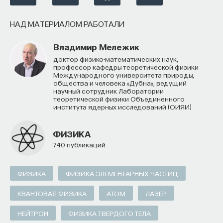
Если у вас есть STEM-образование или опыт
в исследовательской сфере — это ваш шанс
НАД МАТЕРИАЛОМ РАБОТАЛИ
выйти на глобальный уровень. Помогите вместе
10/18/2014
приблизить Четвёртую индустриальную
Владимир Мележик
революцию и найти своё место в инновационном
НАПИСАТЬ НАМ
доктор физико-математических наук,
профессор кафедры теоретической физики
будущем! ​
Международного университета природы,
общества и человека «Дубна», ведущий
Заполните анкету и загрузите своё резюме,
научный сотрудник Лаборатории
теоретической физики Объединенного
чтобы стать участником программы
:
института ядерных исследований (ОИЯИ)
НАД МАТЕРИАЛОМ РАБОТАЛИ
https://postnauka.org/link/tal1125_blog1
Виктор Брагута
ФИЗИКА
11/24/2025
740 публикаций
доктор физико-математических наук, старший
научный сотрудник ГНЦ РФ Института физики
высоких энергий, сотрудник ГНЦ РФ Институт
НАПИСАТЬ НАМ
теоретической и экспериментальной физики
ФИЗИКА
ФИЗИКА ЭЛЕМЕНТАРНЫХ ЧАСТИЦ
КВАНТОВАЯ ФИЗИКА
АТОМ
ЛАЗЕР
ФИЗИКА
740 публикаций
НЕЙТРОН
ФИЗИКА ТВЕРДОГО ТЕЛА
НАД МАТЕРИАЛОМ РАБОТАЛИ