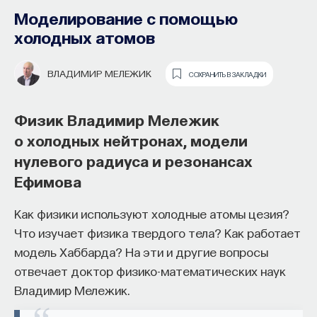
взаимодействий
Моделирование с помощью
холодных атомов
ВИКТОР БРАГУТА
СОХРАНИТЬ В ЗАКЛАДКИ
ВЛАДИМИР МЕЛЕЖИК
СОХРАНИТЬ В ЗАКЛАДКИ
Физик Виктор Брагута о четырех
видах взаимодействий
Физик Владимир Мележик
элементарных частиц,
о холодных нейтронах, модели
экспериментах на ускорителях
нулевого радиуса и резонансах
и явлении конфайнмента
Основатель ПостНауки Ивар
Ефимова
Максутов запускает сервис, который
Какие есть виды взаимодействий в физике
Как физики используют холодные атомы цезия?
поможет найти свою нишу
элементарных частиц? Как можно доказать, что
Что изучает физика твердого тела? Как работает
в глобальных deep tech и биотех
протон состоит из элементарных частиц? В чем
модель Хаббарда? На эти и другие вопросы
компаниях
состоит гипотеза конфайнмента? Об этом
отвечает доктор физико-математических наук
рассказывает доктор физико-математических
Владимир Мележик.
В 2012 году
Ивар Максутов
создал проект
наук Виктор Брагута.
ПостНаука, который дал голос учёным и навсегда