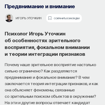
образования и рынок труда —
Предвнимание и внимание
«Мыслить как учёный» #57
ИГОРЬ УТОЧКИН
СОХРАНИТЬ В ЗАКЛАДКИ
ИВАР МАКСУТОВ
СОХРАНИТЬ В ЗАКЛАДКИ
Психолог Игорь Уточкин
Зачем университету длинный
об особенностях зрительного
горизонт планирования и как
восприятия, фокальном внимании
ИИ меняет саму организацию
и теории интеграции признаков
мышления и обучения
Почему наше зрительное восприятие настолько
В новом эпизоде «Мыслить как ученый»
Ивар
сильно ограничено? Как разделяются
Максутов
беседует с
Ульяной Раведовской
о том,
предвнимание и фокальное внимание? В чем
зачем университет нужен в эпоху ИИ и почему
заключается теория интеграции признаков, и как
высшее образование нельзя сводить к быстрой
она объясняет феномены, связанные
подготовке под нужды рынка.
со зрительным поиском объектов в окружении?
На эти и другие вопросы отвечает кандидат
Они обсуждают, как университеты выбирают