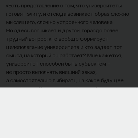
«Есть представление о том, что университеты
готовят элиту, и отсюда возникает образ сложно
мыслящего, сложно устроенного человека.
Но здесь возникает и другой, гораздо более
трудный вопрос: кто вообще формирует
целеполагание университета и кто задает тот
смысл, на который он работает? Мне кажется,
университет способен быть субъектом —
не просто выполнять внешний заказ,
а самостоятельно выбирать, на какое будущее
он работает. У него должна быть собственная
позиция: сначала определить, какое будущее
он хочет создавать, а затем разворачивать это
в своей деятельности. Когда университет
работает только под заказ, он занимает совсем
другую роль. У классического университета есть