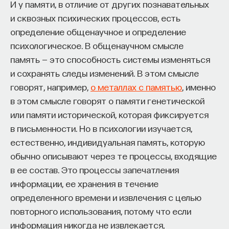
И у памяти, в отличие от других познавательных
собственное будущее, почему результаты
и сквозных психических процессов, есть
образования раскрываются на длинной дистанции,
определение общенаучное и определение
и что на самом деле должен уметь студент,
психологическое. В общенаучном смысле
выходящий в сложный и быстро меняющийся мир.
память — это способность системы изменяться
и сохранять следы изменений. В этом смысле
А еще — почему ИИ не стоит просто запрещать,
говорят, например,
о металлах с памятью
, именно
как использовать его для диалога, и зачем
в этом смысле говорят о памяти генетической
университету учить не только знаниям, но и самой
или памяти исторической, которая фиксируется
практике мышления и коммуникации.
в письменности. Но в психологии изучается,
естественно, индивидуальная память, которую
Основатель ПостНауки Ивар Максутов запускает
обычно описывают через те процессы, входящие
проект Naukka Talents.
в ее состав. Это процессы запечатления
информации, ее хранения в течение
Это глобальная экосистема для поиска и найма
STEM-специалистов (Science, Technology,
определенного времени и извлечения с целью
Engineering, Mathematics) в самые амбициозные
повторного использования, потому что если
Deep-Tech и Biotech проекты по всему миру. Если
информация никогда не извлекается,