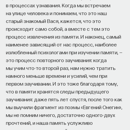
редкая возможность — мыслить на длинной
в процессах узнавания. Когда мы встречаем
дистанции и реально влиять на будущее: на то,
на улице человека и понимаем, что это наш
как будет мыслить элита, как будет устроена
старый знакомый Вася, кажется, что это
экономика и как в целом будет разворачиваться
происходит само собой, а вместе с тем это
общество».
процесс извлечения из памяти. И наконец, самый
наименее зависящий от нас процесс, наиболее
Знание нельзя просто передать
излюбленный психологами при изучении памяти, —
«Сама проблема гораздо старше, чем может
это процесс повторного заучивания: когда
показаться. Если преподаватель выдает задание,
мы учим что-то второй раз, нам нужно тратить
студент перепоручает его нейросети, а потом
намного меньше времени и усилий, чем при
просто приносит готовый текст, это лишь делает
первом заучивании. И это тоже благодаря тому,
старую проблему совсем уж неустранимой.
что в памяти хранятся следы предыдущего
Но и привычная университетская схема, в которой
заучивания: даже пять лет спустя, после того как
преподаватель что-то рассказал, студент что-то
мы выучили фрагмент из поэмы «Евгений Онегин»,
записал, а затем попытался пересказать это
мы не помним ничего, достаточно одного-двух
наизусть, тоже почти не оставляет места для
прочтений, и наша память услужливо