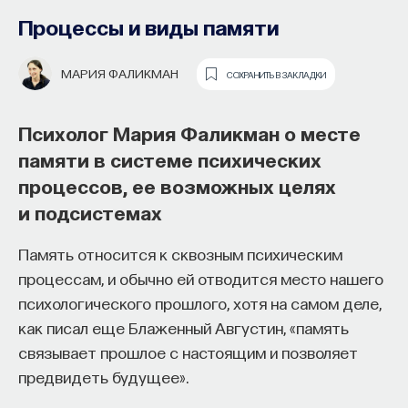
образования и рынок труда —
Процессы и виды памяти
«Мыслить как учёный» #57
МАРИЯ ФАЛИКМАН
СОХРАНИТЬ В ЗАКЛАДКИ
ИВАР МАКСУТОВ
СОХРАНИТЬ В ЗАКЛАДКИ
Психолог Мария Фаликман о месте
Зачем университету длинный
памяти в системе психических
горизонт планирования и как
процессов, ее возможных целях
ИИ меняет саму организацию
и подсистемах
мышления и обучения
Память относится к сквозным психическим
В новом эпизоде «Мыслить как ученый»
Ивар
процессам, и обычно ей отводится место нашего
Максутов
беседует с
Ульяной Раведовской
о том,
психологического прошлого, хотя на самом деле,
зачем университет нужен в эпоху ИИ и почему
как писал еще Блаженный Августин, «память
высшее образование нельзя сводить к быстрой
связывает прошлое с настоящим и позволяет
подготовке под нужды рынка.
предвидеть будущее».
Они обсуждают, как университеты выбирают