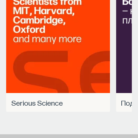
Serious Science
Под