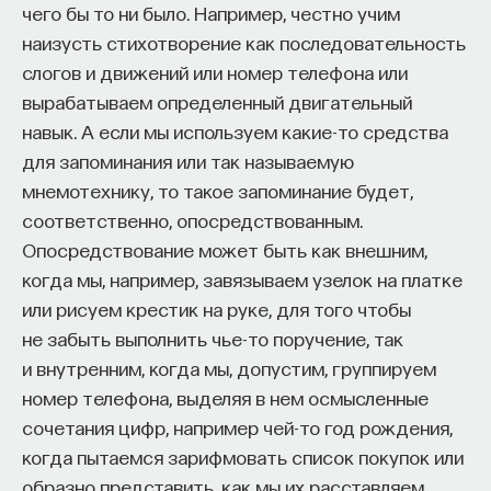
чего бы то ни было. Например, честно учим
наизусть стихотворение как последовательность
слогов и движений или номер телефона или
вырабатываем определенный двигательный
навык. А если мы используем какие-то средства
Внеси свой вклад в дело
для запоминания или так называемую
просвещения!
мнемотехнику, то такое запоминание будет,
соответственно, опосредствованным.
ПОДДЕРЖАТЬ ПОСТНАУКУ
Опосредствование может быть как внешним,
когда мы, например, завязываем узелок на платке
или рисуем крестик на руке, для того чтобы
не забыть выполнить чье-то поручение, так
и внутренним, когда мы, допустим, группируем
номер телефона, выделяя в нем осмысленные
сочетания цифр, например чей-то год рождения,
когда пытаемся зарифмовать список покупок или
образно представить, как мы их расставляем