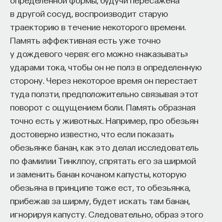
«Мыслить как учёный» — подкаст основателя
в другой сосуд, воспроизводит старую
ПостНауки Ивара Максутова о людях, которые
меняют мир. В каждом выпуске — разговоры
траекторию в течение некоторого времени.
с исследователями, предпринимателями,
Память аффективная есть уже точно
инвесторами и изобретателями. За десятки
у дождевого червя: его можно «наказывать»
эпизодов Ивар обсудил большие языковые
ударами тока, чтобы он не полз в определенную
модели вместе с Михаилом Бурцевым, цифровые
сторону. Через некоторое время он перестает
данные в фармацевтике с Ириной Ефименко,
туда ползти, предположительно связывая этот
агротехнологии с Михаилом Тавером и много
поворот с ощущением боли. Память образная
других тем — от коучинга до фармакогенетики.
точно есть у животных. Например, про обезьян
В будущих выпусках их список будет только
расширяться — слушайте подкаст на
YouTube
,
достоверно известно, что если показать
Яндекс Музыке
,
Apple Podcasts
,
VK
и
Spotify
.
обезьянке банан, как это делал исследователь
по фамилии Тинклпоу, спрятать его за ширмой
и заменить банан кочаном капусты, которую
6/30/2026
обезьяна в принципе тоже ест, то обезьянка,
прибежав за ширму, будет искать там банан,
НАПИСАТЬ НАМ
игнорируя капусту. Следовательно, образ этого