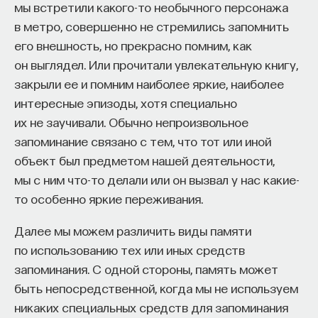
мы встретили какого-то необычного персонажа
в метро, совершенно не стремились запомнить
ИСКУССТВЕННЫЙ ИНТЕЛЛЕКТ
УНИВЕРСИТЕТ
его внешность, но прекрасно помним, как
АКАДЕМИЧЕСКАЯ СРЕДА
ОБУЧЕНИЕ
он выглядел. Или прочитали увлекательную книгу,
закрыли ее и помним наиболее яркие, наиболее
НЕЙРОСЕТЕВЫЕ АРХИТЕКТУРЫ
интересные эпизоды, хотя специально
СТРОИТЕЛИ БУДУЩЕГО
их не заучивали. Обычно непроизвольное
запоминание связано с тем, что тот или иной
объект был предметом нашей деятельности,
мы с ним что-то делали или он вызвал у нас какие-
ПАРТНЁР ПРОЕКТА
то особенно яркие переживания.
Далее мы можем различить виды памяти
по использованию тех или иных средств
запоминания. С одной стороны, память может
Что такое партнёрский материал?
быть непосредственной, когда мы не используем
никаких специальных средств для запоминания