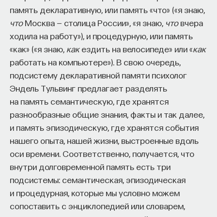
память декларативную, или память «что» («я знаю,
что
Москва — столица России», «я знаю,
что
вчера
ходила на работу»), и процедурную, или память
«как» («я знаю,
как
ездить на велосипеде» или «
как
работать на компьютере»). В свою очередь,
подсистему декларативной памяти психолог
Эндель Тульвинг предлагает разделять
на память семантическую, где хранятся
разнообразные общие знания, факты и так далее,
и память эпизодическую, где хранятся события
нашего опыта, нашей жизни, выстроенные вдоль
оси времени. Соответственно, получается, что
внутри долговременной память есть три
подсистемы: семантическая, эпизодическая
и процедурная, которые мы условно можем
сопоставить с энциклопедией или словарем,