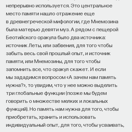
эффект образования не раскрывается в тот
непрерывно используется. Это центральное
момент, когда выпускник выходит на работу, —
место памяти нашло отражение еще
тогда все только начинается. Дальше человек
в древнегреческой мифологии, где Мнемозина
адаптируется и еще много лет пользуется тем,
была матерью девяти муз. А рядом с пещерой
что получил в университете. Если задуматься, как
Беотийского оракула было два источника:
долго он опирается на свое первое образование,
источник Леты, или забвения, для того чтобы
речь идет не о нескольких годах,
забыть весь свой прошлый опыт, и источник
а о десятилетиях».
памяти, или Мнемозины, для того чтобы
запомнить все, что оракул скажет. И если
У университета четыре цели
мы зададимся вопросом «А зачем нам память
нужна?», то увидим, что у нее можно выделить
«Мы выделили четыре идеологии образования.
три глобальные функции (позже мы будем
Первая — развитие и трансляция
говорить о множестве мелких и локальных
дисциплинарного знания, где в центре находится
функций). Но память нам нужна для того, чтобы
само знание, а не человек и не рынок труда.
приобретать, хранить и использовать
Вторая — формирование определенного типа
индивидуальный опыт, для того, чтобы усваивать,
человека, например человека, способного