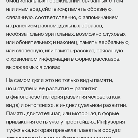
эмоциональных переживаний, связанных с тем
обратился к ИИ, а то, как именно он это делает.
или иным воздействием; память образную,
Если воспринимать ИИ просто как помощника,
связанную, соответственно, с запоминанием
ресурс или способ сэкономить усилия, студенты
и хранением разномодальных образов,
чаще всего лишь снижают когнитивную
необязательно зрительных, возможно слуховых
нагрузку — а университет вообще не для этого
или обонятельных; и наконец, память вербальную,
создан. Они некритично делегируют агенту
или словесную, или память-рассказ, связанную
самые разные задачи и переносят в эту
с хранением информации в форме рассказов,
коммуникацию далеко не лучшие привычки.
выражаемых в словах.
Но если использовать ИИ как сложного
собеседника, который заставляет уточнять
На самом деле это не только виды памяти,
основания, спорить и продумывать собственную
но и ступени ее развития — развития
позицию, тогда студент действительно
в филогенезе (история развития человека как
продвигается. Решающее значение имеет
вида) и онтогенезе, в индивидуальном развитии.
не объем общения и не тип задания, а характер
Память двигательная, или моторная, в форме
самой коммуникации».
привыкания есть уже у простейших. Инфузория-
туфелька, которая привыкла плавать в сосуде
определенной формы, будучи пересажена