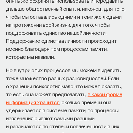
опять же сохранять, использовать и передавать
к сложному мышлению. Третья — развитие
дальше общественный опыт, и, наконец, для того,
общества, вклад в то, каким оно будет.
чтобы мы оставались одними и теми же людьми
И четвертая — социальная эффективность,
на протяжении всей жизни, для того, чтобы
то есть забота о том, как человек будет работать
поддерживать единство нашей личности.
за пределами университета и насколько
Поддержание единства личности происходит
эффективным окажется в команде и профессии.
именно благодаря тем процессам памяти,
Университет не всегда может точно
которые мы назвали.
предсказать, какие именно рабочие места ждут
выпускника, но сама эта оптика тоже остается
Но внутри этих процессов мы можем выделить
отдельной идеологией. В зависимости от того,
тоже множество разных разновидностей. Если
в какой из этих логик работает университет,
о хранении психология мало что может сказать,
у него будут совершенно разные ответы
то есть она может предполагать,
в какой форме
на вопрос о целях образования».
информация хранится
, сколько времени она
удерживается в системе памяти, то процессы
Университет должен строить
извлечения бывают самыми разными
будущее
и различаются по степени вовлеченности в них