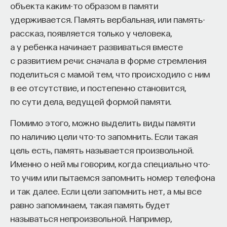
объекта каким-то образом в памяти
удерживается. Память вербальная, или память-
рассказ, появляется только у человека,
НАД МАТЕРИАЛОМ РАБОТАЛИ
а у ребенка начинает развиваться вместе
с развитием речи: сначала в форме стремления
Ивар Максутов
поделиться с мамой тем, что происходило с ним
издатель, сооснователь Редакционно-
издательского дома "ПостНаука", религиовед
в ее отсутствие, и постепенно становится,
по сути дела, ведущей формой памяти.
Ульяна Раведовская
Помимо этого, можно выделить виды памяти
по наличию цели что-то запомнить. Если такая
цель есть, память называется произвольной.
Сения Долгачева
Именно о ней мы говорим, когда специально что-
редактор ПостНауки
то учим или пытаемся запомнить номер телефона
и так далее. Если цели запомнить нет, а мы все
равно запоминаем, такая память будет
ИСКУССТВЕННЫЙ ИНТЕЛЛЕКТ
называться непроизвольной. Например,
220 публикаций