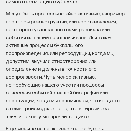
самого познающего субъекта.
«Есть представление о том, что университеты
готовят элиту, и отсюда возникает образ сложно
Могут быть процессы крайне активные, например
мыслящего, сложно устроенного человека.
процессы реконструкции, или восстановления,
Но здесь возникает и другой, гораздо более
некоторого услышанного нами рассказа или
трудный вопрос: кто вообще формирует
события из нашей прошлой жизни. Или тоже
целеполагание университета и кто задает тот
активные процессы буквального
смысл, на который он работает? Мне кажется,
воспроизведения, или репродукции, когда мы,
университет способен быть субъектом —
допустим, выучили стихотворение или
не просто выполнять внешний заказ,
определение и должны в точности его
а самостоятельно выбирать, на какое будущее
воспроизвести. Чуть менее активные,
он работает. У него должна быть собственная
но требующие нашего участия процессы
позиция: сначала определить, какое будущее
отнесения событий к нашей биографии или
он хочет создавать, а затем разворачивать это
ассоциации, когда мы вспоминаем, что когда-то
в своей деятельности. Когда университет
с нами происходило то-то, что в первый раз
работает только под заказ, он занимает совсем
такую-то книгу мы прочли тогда-то.
другую роль. У классического университета есть
Еще меньше наша активность требуется