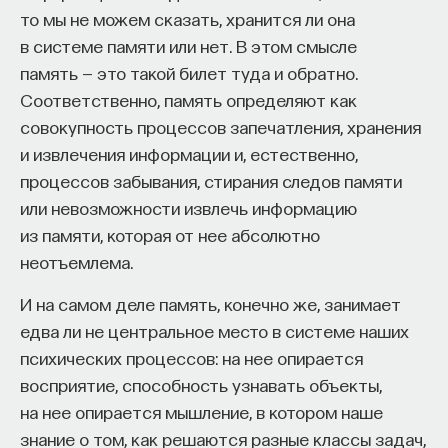
вы занимаетесь биоинформатикой, молекулярной
то мы не можем сказать, хранится ли она
биологией, ИИ или другими наукоемкими
в системе памяти или нет. В этом смысле
дисциплинами, проект поможет вам найти место
память — это такой билет туда и обратно.
в командах, меняющих индустрию.
Соответственно, память определяют как
Как стать участником:
совокупность процессов запечатления, хранения
Заполнить анкету кандидата
и извлечения информации и, естественно,
Посмотреть текущие вакансии
процессов забывания, стирания следов памяти
или невозможности извлечь информацию
Образование работает дольше,
из памяти, которая от нее абсолютно
чем кажется
неотъемлема.
«Тема кажется простой: мы определяем цели,
И на самом деле память, конечно же, занимает
движемся к ним — и дальше все должно
едва ли не центральное место в системе наших
работать. Но в реальности с целеполаганием все
психических процессов: на нее опирается
намного сложнее. Проблема не только
восприятие, способность узнавать объекты,
во временном разрыве, когда результат должен
на нее опирается мышление, в котором наше
проявиться через несколько лет. Ключевой
знание о том, как решаются разные классы задач,