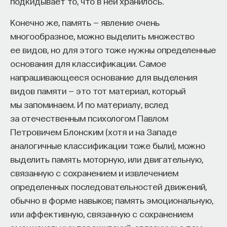
мысли. Знание не передается в готовом виде —
подкидывает то, что в ней хранилось.
оно формируется. Нам долго казалось, что
Конечно же, память — явление очень
преподаватель может просто хорошо и логично
многообразное, можно выделить множество
изложить материал, а студент — зафиксировать
ее видов, но для этого тоже нужны определенные
его и затем воспроизвести. Но самый важный
основания для классификации. Самое
момент происходит потом, когда человек
напрашивающееся основание для выделения
остается один на один с этим материалом
видов памяти — это тот материал, который
и пытается что-то с ним сделать. И получается,
мы запоминаем. И по материалу, вслед
что настоящее образование происходит
за отечественным психологом Павлом
не в аудитории, а за ее пределами».
Петровичем Блонским (хотя и на Западе
аналогичные классификации тоже были), можно
ИИ полезен не как костыль, а как
выделить память моторную, или двигательную,
сложный собеседник
связанную с сохранением и извлечением
определенных последовательностей движений,
«Мы не наказываем студентов за использование
обычно в форме навыков; память эмоциональную,
ИИ, потому что сам факт его использования еще
или аффективную, связанную с сохранением
ничего не объясняет. Важно не то, что студент