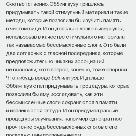
Соответственно, Эббингаузу пришлось
доктор биологических наук, член-
придумывать такой стимульный материал и такие
корреспондент РАН, профессор, заведующий
лабораторией клеточной нейробиологии
методы, которые позволили бы изучить память
обучения Института высшей нервной
деятельности и нейрофизиологии РАН,
в чистом виде. И он довольно ловко вывернулся,
директор ИВНДиНФ РАН
использовав в качестве стимульного материала
так называемые бессмысленные слоги. Это были
МОЗГ
две согласных с гласной посерединке, которые
394 публикации
предположительно никаких ассоциаций
не вызывали, хотя вопрос, конечно, тоже спорный.
МОЗГ
НЕЙРОБИОЛОГИЯ
НЕЙРОН
Что-нибудь вроде
bok
или
yat
. И дальше
ПАМЯТЬ
КОГНИТИВНЫЕ НАУКИ
Эббингауз стал придумывать процедуры, которые
позволили бы ему исследовать, как эти
бессмысленные слоги сохраняются в памяти
и извлекаются оттуда. И он придумал разные
процедуры заучивания, например однократное
прочтение ряда бессмысленных слогов с его
последующим припоминанием.