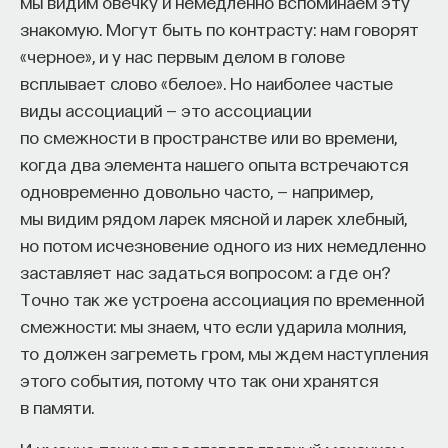
мы видим овечку и немедленно вспоминаем эту
поведения. Например, у рыб есть две
знакомую. Могут быть по контрасту: нам говорят
симметричные гигантские маутнеровские
«черное», и у нас первым делом в голове
клетки, которые идут вдоль всей нервной
всплывает слово «белое». Но наиболее частые
системы. И в ответ на любой резкий стимул
виды ассоциаций — это ассоциации
рыба не уплывает сразу, а сначала
по смежности в пространстве или во времени,
когда два элемента нашего опыта встречаются
смещается с траектории атаки хищника.
одновременно довольно часто, — например,
мы видим рядом ларек мясной и ларек хлебный,
но потом исчезновение одного из них немедленно
Модуляторных нейронов разных уровней
заставляет нас задаться вопросом: а где он?
очень много. Они определяют фактически
Точно так же устроена ассоциация по временной
все, что происходит в нервной системе.
смежности: мы знаем, что если ударила молния,
А что еще важнее — то, что произойдет.
то должен загреметь гром, мы ждем наступления
Такие клетки, принимающие решения,
этого события, потому что так они хранятся
очень хорошо описаны у животных
в памяти.
с небольшим количеством нейронов.