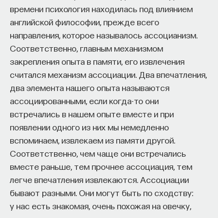
времени психология находилась под влиянием
момент реализуется только одна форма
английской философии, прежде всего
поведения. Вы не можете одновременно
направления, которое называлось ассоцианизм.
сжать руку и распрямить. Этому
Соответственно, главным механизмом
противоречит вся структура нервной
закрепления опыта в памяти, его извлечения
системы. Было мнение, что где-то всегда
считался механизм ассоциации. Два впечатления,
принимается решение.
два элемента нашего опыта называются
ассоциированными, если когда-то они
встречались в нашем опыте вместе и при
Не для всех форм поведения, но для очень
появлении одного из них мы немедленно
многих, особенно в тех случаях, когда
вспоминаем, извлекаем из памяти другой.
поведение реализовано по принципу "все
Соответственно, чем чаще они встречались
вместе раньше, тем прочнее ассоциация, тем
или ничего", существуют либо одна, либо
легче впечатления извлекаются. Ассоциации
несколько крупных нервных клеток,
бывают разными. Они могут быть по сходству:
активность которых является
у нас есть знакомая, очень похожая на овечку,
запускающей — запускает форму