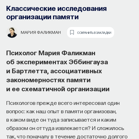
Классические исследования
ПАВЕЛ БАЛАБАН
СОХРАНИТЬ В ЗАКЛАДКИ
организации памяти
Нейробиолог Павел Балабан
МАРИЯ ФАЛИКМАН
СОХРАНИТЬ В ЗАКЛАДКИ
о сенсорных нейронах,
исследованиях беспозвоночных
Психолог Мария Фаликман
и моделирующих клетках
об экспериментах Эббингауза
и Бартлетта, ассоциативных
Как развивалось изучение центров принятия
закономерностях памяти
решений в нервной системе? Каковы функции
и ее схематичной организации
моделирующих клеток? И какие проходят
исследования в этой области на сегодняшний
Психологов прежде всего интересовал один
день? Об этом рассказывает доктор
вопрос: как наш опыт в памяти организован,
биологических наук Павел Балабан.
в каком виде он туда записывается и каким
образом он оттуда извлекается? И сложилось
У любого животного, человека в данный
так, что поначалу в течение достаточно долгого