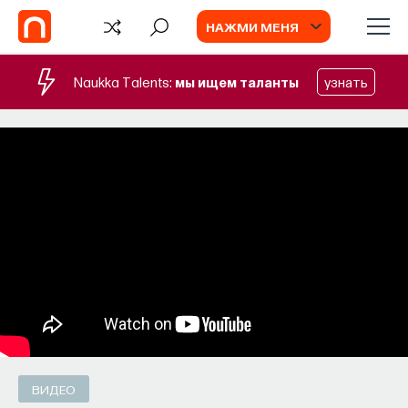
НАЖМИ МЕНЯ
Naukka Talents:
мы ищем таланты
узнать
ВИДЕО
ВИДЕО
Командные нейроны