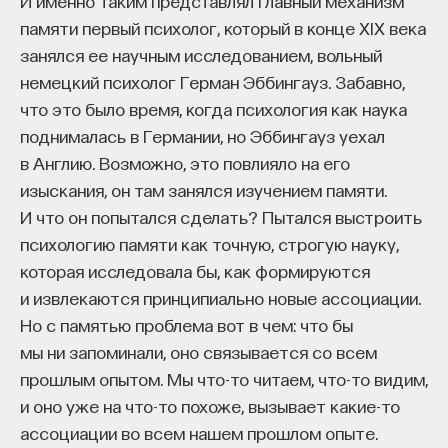
И именно таким представлял главный механизм
И гораздо хуже, конечно, описаны там, где
памяти первый психолог, который в конце XIX века
миллиарды нейронов. Тем не менее
занялся ее научным исследованием, вольный
известны целые классы клеток, которые
немецкий психолог Герман Эббингауз. Забавно,
либо принимают решения, либо
что это было время, когда психология как наука
разряжаются до того, как что-то
поднималась в Германии, но Эббингауз уехал
совершится.
в Англию. Возможно, это повлияло на его
изыскания, он там занялся изучением памяти.
И что он попытался сделать? Пытался выстроить
3/21/2014
психологию памяти как точную, строгую науку,
которая исследовала бы, как формируются
НАПИСАТЬ НАМ
и извлекаются принципиально новые ассоциации.
Но с памятью проблема вот в чем: что бы
мы ни запоминали, оно связывается со всем
прошлым опытом. Мы что-то читаем, что-то видим,
НАД МАТЕРИАЛОМ РАБОТАЛИ
и оно уже на что-то похоже, вызывает какие-то
ассоциации во всем нашем прошлом опыте.
Павел Балабан