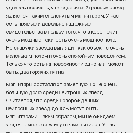
информацию об источнике света, который
удалось показать, что одна из нейтронных звезд
освещает и предмет, и голограмму. И таким
является таким спеленутым магнитаром. У нас
образом, будет опорная волна, от которой будут
есть прямые и довольно надежные
отсчитываться фазы регистрируемого сигнала.
свидетельства в пользу того, что в коре текут
очень мощные токи, есть очень мощное поле.
В прямом виде Лейт и Упатниекс в своей
Но снаружи звезда выглядит как объект с очень
оптической схеме сделали два пучка. Взяли
маленьким полем и очень спокойным поведением.
предметный пучок, опорный пучок, сбили
Только что есть на поверхности одно или, может
их в области высокоразрешающей
быть, два горячих пятна.
фотографической пластинки и записали
голограмму. А воспроизвести голограмму можно
Магнитары составляют заметную, но не очень
тем же путем, как она была при записи, то есть
большую долю среди нейтронных звезд.
поставить в то же место, где она была при записи,
Считается, что среди новорожденных
и осветить уже опорным пучком. И когда
нейтронных звезд до 10% могут быть
вы осветили опорный пучок, возникает пучок
магнитарами. Таким образом, мы не ожидаем
предметный — тот, который нес информацию
увидеть много спеленутых магнитаров. У нас
об объекте. И вы видите трехмерную картинку.
есть всего лишь около десятка этих центральных