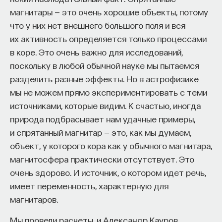
хроматизмом — то, что нужно для спектроскопии.
магнитары — это очень хорошие объекты, потому
То есть для спектроскопии можно таким образом
что у них нет внешнего большого поля и вся
записывать фокусирующие дифракционные
их активность определяется только процессами
решетки.
в коре. Это очень важно для исследований,
поскольку в любой обычной науке мы пытаемся
Это широко используется сейчас в линиях связи,
разделить разные эффекты. Но в астрофизике
потому что плотность линий связи возросла, уже
мы не можем прямо экспериментировать с теми
без так называемого уплотнения по длине волны
источниками, которые видим. К счастью, иногда
пропускная способность канала недостаточна.
природа подбрасывает нам удачные примеры,
Уплотнение по длине волны — это значит, что
и спрятанный магнитар — это, как мы думаем,
нужно мультиплицировать
объект, у которого кора как у обычного магнитара,
и демультиплицировать такие сигналы, то есть
магнитосфера практически отсутствует. Это
разделять по длинам волн. То, что делает
очень здорово. И источник, о котором идет речь,
спектроскопия, но она делает это для
имеет переменность, характерную для
неизвестных объектов. А когда у вас известный
магнитаров.
объект — волоконная линия связи, — разделение
каналов по длине волны производится при
Мы провели расчеты, и Александр Кауров