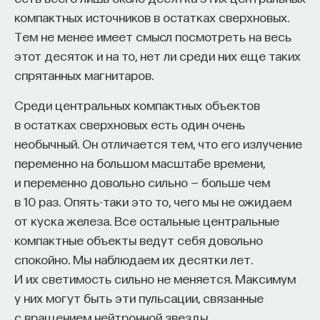
компактных источников в остатках сверхновых.
А Денисюк придумал еще интереснее: по методу
Тем не менее имеет смысл посмотреть на весь
Липпмана он поставил голографическую
этот десяток и на то, нет ли среди них еще таких
оптическую пластинку (она прозрачная), осветил
спрятанных магнитаров.
ее когерентным светом, а с другой стороны
поставил объект, и первый лучик, опорный,
Среди центральных компактных объектов
проходил через голограмму, не исказившись,
в остатках сверхновых есть один очень
а второй — предметный лучик — отражался
необычный. Он отличается тем, что его излучение
от объекта. Они встречались в той же голограмме
переменно на большом масштабе времени,
и тоже записывались. Но свойства
и переменно довольно сильно — больше чем
денисюковских голограмм оказались гораздо
в 10 раз. Опять-таки это то, чего мы не ожидаем
более интересными, чем у Лейта и Упатниекса.
от куска железа. Все остальные центральные
Оказалось, что они сами по себе являются
компактные объекты ведут себя довольно
фильтрами для света. То есть можно было
спокойно. Мы наблюдаем их десятки лет.
осветить денисюковскую голограмму белым
И их светимость сильно не меняется. Максимум
светом — а она восстанавливала изображение
у них могут быть эти пульсации, связанные
в том цвете, который был использован при записи.
с вращением нейтронной звезды.