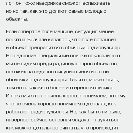
лет он тоже наверняка сможет вспыхивать,
Но и перспективы есть большие. Почему? Потому
но не так, как это делают самые молодые
что мне, как человеку, занимающемуся
объекты.
голографией, очень нужна динамическая
регистрирующая среда. Сейчас мы записываем
Если запертое поле меньше, ситуация менее
голограмму, она статическая. А нужна
понятна. Вначале казалось, что поле всплывет
динамическая, чтобы я мог записывать
и объект превратится в обычный радиопульсар.
динамически, считывать. Это будет
Но недавние специальные поиски показали, что
голографическое кино. Конечно, можно записать
мы не видим среди радиопульсаров объектов,
на специальную высокоразрешающую
похожих на недавно вылупившиеся из этой
кинопленку, но это очень трудоемкий процесс,
оболочки радиопульсары. Так что, может быть,
после этого требуется химическая обработка,
там есть какая-то более интересная физика.
и к тому же это один экземпляр, его очень
И пока мы это не очень хорошо понимаем, потому
трудно будет тиражировать. А нужна
что не очень хорошо понимаем в деталях, как
динамическая среда. Вот фотографию
работают радиопульсары. Но, как бы то ни было,
вы записываете, да? У вас есть сейчас
наверное, сейчас основная задача — научиться
высокоразрешающие камеры. А для того, чтобы
как можно детальнее считать, что происходит
записать голограмму, нужно еще повысить