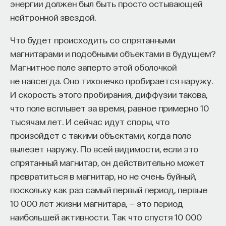
энергии должен был быть просто остывающей
Если суммировать все области применения
нейтронной звездой.
голограмм, то на самом деле, куда ни обратись
сейчас, обязательно будут следы голографии.
Что будет происходить со спрятанными
Недавно я подумал, что в
микроэлектронике
магнитарами и подобными объектами в будущем?
вроде бы все обходятся без голограмм. Ничего
Магнитное поле заперто этой оболочкой
подобного. Оказывается, самые точные датчики
не навсегда. Оно тихонечко пробирается наружу.
перемещения на данный момент (а вы знаете, что
И скорость этого пробирания, диффузии такова,
любая микроэлектронная технология — это
что поле всплывет за время, равное примерно 10
точное перемещение объектов, микросхем при
тысячам лет. И сейчас идут споры, что
производстве, точное совмещение; везде
произойдет с такими объектами, когда поле
используются датчики перемещения) — это
вылезет наружу. По всей видимости, если это
решетчатые датчики, а для записи решетки
спрятанный магнитар, он действительно может
используется лазер, то есть те же методы
превратиться в магнитар, но не очень буйный,
голограммы. Буквально во всех областях
поскольку как раз самый первый период, первые
человеческого знания голография уже проявила
10 000 лет жизни магнитара, — это период
себя.
наибольшей активности. Так что спустя 10 000