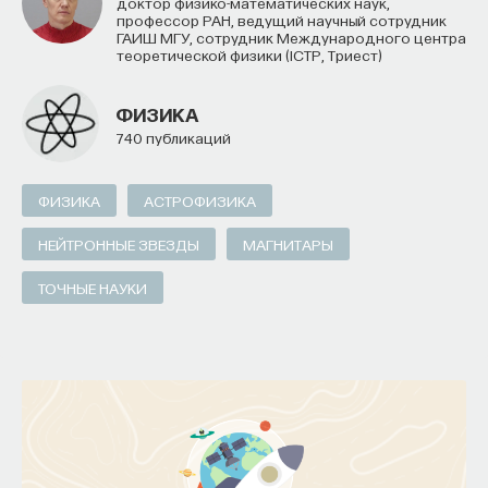
другие типы голограмм, голографические экраны.
Доктор физико-математических наук,
профессор РАН, ведущий научный сотрудник
И таким образом у голографии появляются все
ГАИШ МГУ, сотрудник Международного центра
теоретической физики (ICTP, Триест)
новые и новые области. Предела мы не видим,
и это нам внушает оптимизм.
ФИЗИКА
740 публикаций
2/9/2018
НАПИСАТЬ НАМ
ФИЗИКА
АСТРОФИЗИКА
НЕЙТРОННЫЕ ЗВЕЗДЫ
МАГНИТАРЫ
ТОЧНЫЕ НАУКИ
НАД МАТЕРИАЛОМ РАБОТАЛИ
Андрей Путилин
кандидат физико-математических наук,
ведущий научный сотрудник, заведующий
лабораторией сверхбыстродействующей
электроники и обработки информации
Физического института им. П. Н. Лебедева РАН