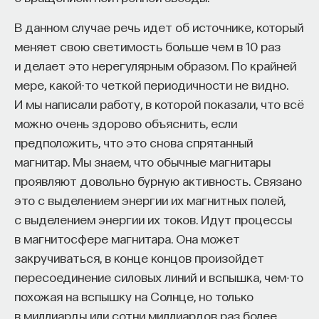
То есть запись была лазерным лучом,
В данном случае речь идет об источнике, который
воспроизводили белым светом и увидели
меняет свою светимость больше чем в 10 раз
объемную картинку. То же самое у Липпмана.
и делает это нерегулярным образом. По крайней
Только там была фотография, и вы видели
мере, какой-то четкой периодичности не видно.
фотографию цветную, хотя пластинка была черно-
И мы написали работу, в которой показали, что всё
белой, там не было никаких цветных фильтров.
можно очень здорово объяснить, если
предположить, что это снова спрятанный
Это и есть принцип голографии. А дальше
магнитар. Мы знаем, что обычные магнитары
возникает вопрос: где полезно голографию
проявляют довольно бурную активность. Связано
использовать? Прежде всего, голография начала
это с выделением энергии их магнитных полей,
распространяться как способ записи самого
с выделением энергии их токов. Идут процессы
изображения, потому что всех поразила
в магнитосфере магнитара. Она может
возможность записи трехмерного изображения.
закручиваться, в конце концов произойдет
Потом появилась запись живых объектов, но для
пересоединение силовых линий и вспышка, чем-то
того, чтобы это записывать, нужны были
похожая на вспышку на Солнце, но только
импульсные лазеры, то есть очень короткий
в миллиарды или сотни миллиардов раз более
импульс света. За время действия этого импульса