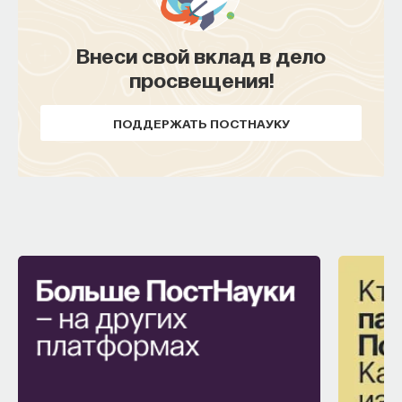
ТЕХНОЛОГИИ
Внеси свой вклад в дело
644 публикации
просвещения!
ТЕХНОЛОГИИ
ЛАЗЕР
ПОДДЕРЖАТЬ ПОСТНАУКУ
ВИРТУАЛЬНАЯ РЕАЛЬНОСТЬ
ГОЛОГРАММА
ТОЧНЫЕ НАУКИ