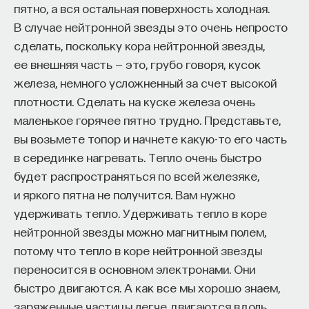
по несколько иному пути. Преемственность этого
пятно, а вся остальная поверхность холодная.
пути можно возвести к Липпману.
В случае нейтронной звезды это очень непросто
сделать, поскольку кора нейтронной звезды,
Габриэль Липпман очень интересный человек.
ее внешняя часть — это, грубо говоря, кусок
Он жил в конце XIX века и активно работал.
железа, немного усложненный за счет высокой
И он открыл новый способ фотографической
плотности. Сделать на куске железа очень
регистрации информации. Они так и назывались —
маленькое горячее пятно трудно. Представьте,
фотографии Липпмана. По сути, Липпман открыл
вы возьмете топор и начнете какую-то его часть
голографию, только он не называл это
в серединке нагревать. Тепло очень быстро
голографией. Он не ставил перед собой цель
будет распространяться по всей железяке,
создать объемные изображения — он ставил цель
и яркого пятна не получится. Вам нужно
зарегистрировать изображение в естественных
удерживать тепло. Удерживать тепло в коре
цветах. И оказалось, что эти естественные цвета
нейтронной звезды можно магнитным полем,
образуются именно тогда, когда фактически
потому что тепло в коре нейтронной звезды
регистрируется голограмма. Но голограммы
переносится в основном электронами. Они
на нынешний лад — это голограммы
быстро двигаются. А как все мы хорошо знаем,
сфокусированных изображений. То есть Липпман
заряженные частицы легче двигаются вдоль