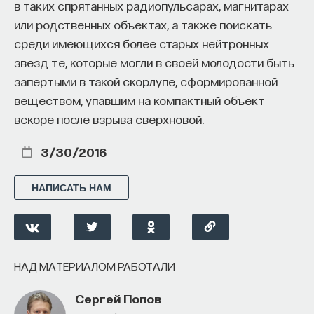
в таких спрятанных радиопульсарах, магнитарах
разрешение и размер — одновременно нужно
или родственных объектах, а также поискать
увеличивать и размер, и разрешение. Для
среди имеющихся более старых нейтронных
технологии это всегда очень трудно. К примеру,
звезд те, которые могли в своей молодости быть
просто увеличивать изображение можно.
запертыми в такой скорлупе, сформированной
В современных фотоаппаратах, которые сейчас
веществом, упавшим на компактный объект
используются, 5–10 микрон — большие пиксели.
вскоре после взрыва сверхновой.
А для камер, которые встраиваются в телефоны,
уже размер пикселя порядка микрона. Но размер
3/30/2016
их очень маленький. А для голографии нужно,
чтобы одновременно была большая площадь
НАПИСАТЬ НАМ
и маленький пиксель. Это трудно. С другой
стороны, голография всегда старается обойти
какие-то ограничения. Поэтому существует
проекционная голография, когда мы будем
НАД МАТЕРИАЛОМ РАБОТАЛИ
проектировать трехмерные изображения. Только
для отображения, скорее всего, понадобятся
Сергей Попов