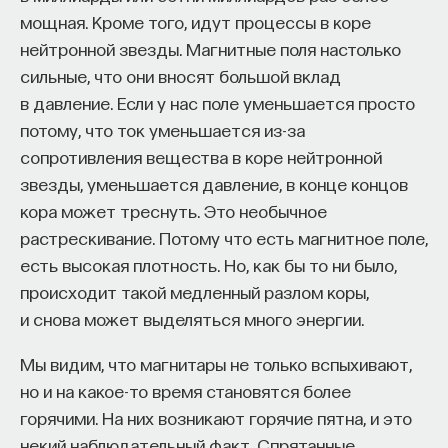
мощная. Кроме того, идут процессы в коре
света человек или другой объект не должен
нейтронной звезды. Магнитные поля настолько
сместиться. Потому что, как я уже говорил, для
сильные, что они вносят большой вклад
записи голограмм нужная высокоразрешающая
в давление. Если у нас поле уменьшается просто
эмульсия. И малейшие смещения объекта или
потому, что ток уменьшается из-за
опоры приводят к тому, что интерференционная
сопротивления вещества в коре нейтронной
картина между ними смещается, а вы получаете
звезды, уменьшается давление, в конце концов
замазанное низкоэффективное голографическое
кора может треснуть. Это необычное
изображение или вообще его не видите, а видите
растрескивание. Потому что есть магнитное поле,
там какую-то шумовую картинку.
есть высокая плотность. Но, как бы то ни было,
Этот принцип голографии сейчас применяется
происходит такой медленный разлом коры,
прежде всего, конечно, в спектроскопии, там, где
и снова может выделяться много энергии.
нужны решетки. Если взять в качестве предмета
точечный источник, то тогда у вас
Мы видим, что магнитары не только вспыхивают,
интерференционная картина между точечным
но и на какое-то время становятся более
и опорным источниками будет похожа на линзу.
горячими. На них возникают горячие пятна, и это
И эта линза обладает очень большим
некий наблюдательный факт. Спрятанные