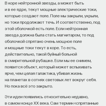
кандидат медицинских наук, доцент Первого
В коре нейтронной звезды, а может быть
МГМУ им. И. М. Сеченова
Для голографии нужны особые регистрирующие
и в ее ядре, текут мощные электрические токи,
среды. Прежде всего, они должны быть
которые создают поле. Поле мы закрыли, укрыли,
МЕДИЦИНА
высокоразрешающими, потому что мы знаем, что
но токи продолжают течь. И соответственно, под
650 публикаций
длина волны света, который мы видим, где-то
этой оболочкой есть поле. Если нейтронная
от 0,4 до 0,7 микрон. И если это проектировать
звезда должна была стать магнитаром, то под
МЕДИЦИНА
СОН
СОМНОЛОГИЯ
на человеческие масштабы, то это гораздо
оболочкой спрятано очень мощное поле
меньше толщины человеческого волоса.
и мощные токи текут в коре. То есть,
БЕССОННИЦА
ЕСТЕСТВЕННЫЕ НАУКИ
И соответственно, чтобы такую волну
действительно, такой буйный больной
ЖУРНАЛ
НАУКА СНА
зарегистрировать, нужны очень
в смирительной рубашке. Если мы ее снимем,
высокоразрешающие регистрирующие среды.
появится объект, который может вспыхивать
ярче, чем целая галактика, убивая жизнь
Исторически сначала придумали
на планетах в сотнях световых лет вокруг себя.
регистрирующие среды, которые были не очень
Но пока всё это закрыто.
высокоразрешающие, но на которых можно было
делать фотографию. А потом по мере развития
Эти идеи появились относительно недавно,
этой индустрии оказалось, что можно делать
в самом конце XX века. Сам термин «спрятанные