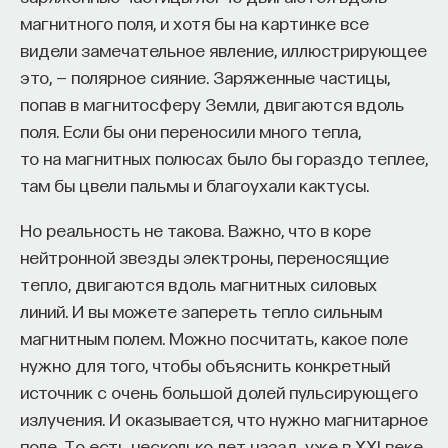
в конце XIX века придумал способ, который
магнитного поля, и хотя бы на картинке все
в начале 1960-х годов развил наш ученый Юрий
видели замечательное явление, иллюстрирующее
Денисюк.
это, — полярное сияние. Заряженные частицы,
попав в магнитосферу Земли, двигаются вдоль
И получилось, что с двух сторон — со стороны
поля. Если бы они переносили много тепла,
Денниса Габора и со стороны Липпмана —
то на магнитных полюсах было бы гораздо теплее,
сошлись две дорожки, открылся новый
там бы цвели пальмы и благоухали кактусы.
удивительный широкий путь исследования
природы света — голография.
Но реальность не такова. Важно, что в коре
Теперь надо сказать, что такое голография
нейтронной звезды электроны, переносящие
по своей сути. Для того чтобы зарегистрировать
тепло, двигаются вдоль магнитных силовых
фазу (как я говорил, в голографии кроме
линий. И вы можете запереть тепло сильным
амплитуды надо зарегистрировать фазу),
магнитным полем. Можно посчитать, какое поле
необходимо, чтобы было два пучка. Один пучок
нужно для того, чтобы объяснить конкретный
будет нести информацию об объекте, который
источник с очень большой долей пульсирующего
мы будем записывать. А другой пучок будет
излучения. И оказывается, что нужно магнитарное
опорным. То есть этот пучок будет нести
поле. То есть несколько лет назад, уже в XXI веке,