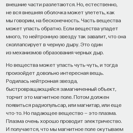
составляет запись амплитуды и фазы. И это
внешние части разлетаются. Но, естественно,
восполнялись и мы просыпались отдохнувшими.
качественное изменение позволило человечеству
не вся внешняя оболочка может улететь, как
открыть новый способ воспроизведения
мы говорим, на бесконечность. Часть вещества
Ответы на эти и другие вопросы можно найти,
информации, когда записана объемная
может упасть обратно. Если вещества упадет
записавшись
на курс «Наука сна: как управлять
информация и ее можно воспроизвести. То есть
много, то нейтронную звезду так завалит, что она
своим сном»
.
про реальные предметы мы знаем, что они
сколлапсирует в черную дыру. Это один
Пройдя этот курс, вы научитесь:
трехмерные, знаем, что наше реальное
из механизмов образования черных дыр.
пространство довольно сложно организовано.
— Лучше понимать, что происходит с нами
Но вещества может упасть чуть-чуть, и тогда
Но когда мы фотографируем, мы все
во сне
произойдет довольно интересная вещь.
проектируем на плоскость. Конечно,
Родилась нейтронная звезда,
— Заботиться о качестве своего сна
человеческое воображение может восстановить
быстровращающийся замагниченный объект,
трехмерную картину. Но с 1947 года появляются
— Определять, какими способами можно
торчит это магнитное поле. Потом должен
первые публикации по голографии. Деннис Габор,
улучшить свой сон
появиться радиопульсар, или магнитар, или еще
ее создатель, объяснил, что запись не только
что-то. Но падающее вещество — это плазма.
— Использовать когнитивно-поведенческую
амплитуды, но и фазы световой волны позволяет
Плазма очень хорошо проводит электричество.
терапию и другие подходы при нарушениях
впоследствии воспроизвести объемную картину.
И получается, что мы магнитное поле окутываем
сна