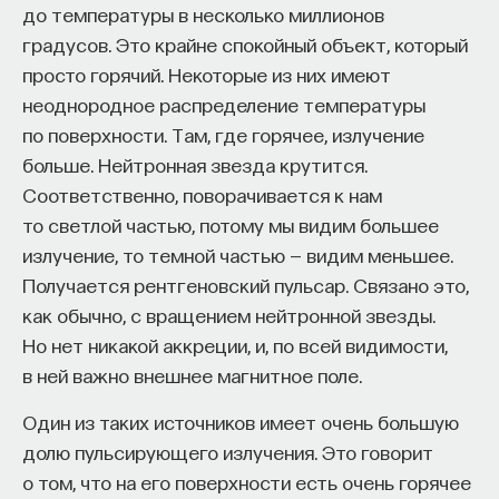
до температуры в несколько миллионов
что качество оптического излучения,
градусов. Это крайне спокойный объект, который
ПОДДЕРЖАТЬ ПОСТНАУКУ
генерируемое лазером, гораздо выше, чем все,
просто горячий. Некоторые из них имеют
что мы видим в природе. И это
неоднородное распределение температуры
высококогерентное лазерное излучение
по поверхности. Там, где горячее, излучение
оказалось совершенно необходимым для того,
больше. Нейтронная звезда крутится.
чтобы записывать голограммы. То есть
Соответственно, поворачивается к нам
голография образовалась как метод до открытия
то светлой частью, потому мы видим большее
лазера, а с открытием лазера она получила
излучение, то темной частью — видим меньшее.
бурное развитие. И здесь надо назвать кроме
Получается рентгеновский пульсар. Связано это,
Денниса Габора еще двух ученых — это
как обычно, с вращением нейтронной звезды.
американцы Лейт и Упатниекс. Они в начале 1960-
Но нет никакой аккреции, и, по всей видимости,
х годов занимались способами регистрации
в ней важно внешнее магнитное поле.
информации на основе метода Габора. А наши
ученые (в частности, был у нас замечательный
Один из таких источников имеет очень большую
ученый Юрий Денисюк, живший и работавший
долю пульсирующего излучения. Это говорит
в Санкт-Петербурге, тогда Ленинграде) пошли
о том, что на его поверхности есть очень горячее