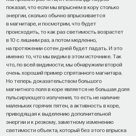
помощи решеток.
показал, что если мы впрыснем в кору столько
энергии, сколько обычно впрыскивается
Следующая область применения голографии —
в магнитаре, и посмотрим, что будет
это, конечно, дисплеи, защита информации. Все
происходить, то как раз светимость возрастет
хорошо знают и акцизные марки, есть защита
в 10 с лишним раз, а потом медленно,
каких-то ценных предметов или защита
на протяжении сотен дней будет падать. И это
банковской тайны — везде ставятся
именно то, что мы видим в этом источнике. Так
голографические марки, потому что их трудно
что, по всей видимости, мы обнаружили второй
подделать. Конечно, индустрия подделки
очень хороший пример спрятанного магнитара.
развивается тоже, поэтому стараются применять
Но теперь доказательством большого
все более сложные методы записи голограмм:
магнитного поля в коре является не большая доля
кодированная запись, специальные
пульсирующего излучения, то есть не наличие
регистрирующие среды, которые так просто
маленьких горячих пятен, а активность в коре,
в магазине не купишь. И все время идет вечное
приводящая к выделению дополнительной
соревнование между теми, кто хочет защитить
энергии и к резкому, заметному изменению
информацию, и теми, кто хочет вскрыть ее.
светимости объекта, который без этого впрыска