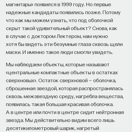
и голограмму. То есть зарегистрировать
магнитары» появился в 1999 году. Но первые
не только амплитуду, но и фазу. Но тут возникла
надежные кандидаты появились позже. Потому
проблема, что источников информации было очень
что как мы можем узнать, что под оболочкой
мало, придумывали специальные газосветные
КУРС
скрыт такой удивительный объект? Снова, как
Наука сна: как управлять
трубки, у которых спектр очень тоненький.
в случае с доктором Лектером, нам нужно
своим сном
А потом оптики обобщили все требования
хотя бы видеть эти безумные глаза сквозь щели
к свету и назвали это одним словом —
маски. И именно такое люди смогли увидеть.
СОХРАНИТЬ КУРС
когерентность.
Мы наблюдаем объекты, которые называют
Когерентность — это, грубо говоря, качество
«центральные компактные объекты в остатках
света. Чем выше, говорят, когерентность, тем
сверхновых». Остаток сверхновой — оболочка,
лучше качество света. На самом деле так оно
сброшенная звездой, которая распространялась
и есть. Если свет рассматривать как волну,
сквозь межзвездную среду, нагребла вещества,
то у нее бывает длина волны и еще устойчивость
появилась такая большая красивая оболочка.
во времени.
А в центре или почти в центре сидит нейтронная
звезда. Мы действительно видим всего лишь
Внеси свой вклад в дело
Создание лазера открыло и для голографии
десятикилометровый шарик, нагретый
просвещения!
большие перспективы. Это было связано с тем,