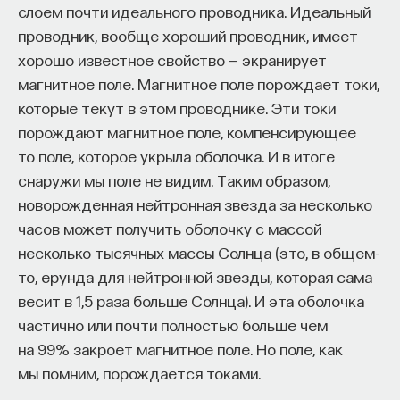
Надо сказать, что голография — это метод,
слоем почти идеального проводника. Идеальный
Автор курса:
Михаил Полуэктов
— врач-
у которого нет аналогов в природе. Это
проводник, вообще хороший проводник, имеет
сомнолог, доцент кафедры нервных
изобретение человеческого разума — запись
хорошо известное свойство — экранирует
болезней и нейрохирургии Первого МГМУ
фазы и амплитуды. Но, конечно, современная
магнитное поле. Магнитное поле порождает токи,
им. И. М. Сеченова, заведующий отделением
голография шагнула уже в жизнь, и часто люди
которые текут в этом проводнике. Эти токи
медицины сна университетской клинической
воспринимают голографию как область
порождают магнитное поле, компенсирующее
больницы № 3.
прикладной, развлекательной индустрии.
то поле, которое укрыла оболочка. И в итоге
Трехмерные дисплеи, какие-то наклейки
снаружи мы поле не видим. Таким образом,
3/10/2025
со словом «голография» — зачем они, почему? Для
новорожденная нейтронная звезда за несколько
того чтобы разобраться в этих вопросах, надо
часов может получить оболочку с массой
НАПИСАТЬ НАМ
сначала понять принцип голографии. А чтобы
несколько тысячных массы Солнца (это, в общем-
понять принцип голографии, надо отдавать себе
то, ерунда для нейтронной звезды, которая сама
отчет, что любая регистрация информации
весит в 1,5 раза больше Солнца). И эта оболочка
начинается с двух вещей: с носителя
частично или почти полностью больше чем
НАД МАТЕРИАЛОМ РАБОТАЛИ
информации — это свет, а второй — на чем
на 99% закроет магнитное поле. Но поле, как
зарегистрировать информацию, то есть
мы помним, порождается токами.
Михаил Полуэктов
регистрирующая среда.