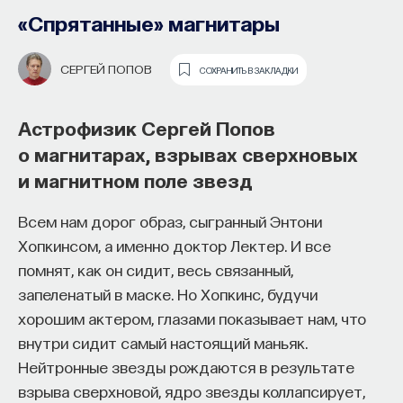
«Спрятанные» магнитары
АНДРЕЙ ПУТИЛИН
СОХРАНИТЬ В ЗАКЛАДКИ
СЕРГЕЙ ПОПОВ
СОХРАНИТЬ В ЗАКЛАДКИ
Физик Андрей Путилин о том, кто
изобрел голографию, почему
Астрофизик Сергей Попов
до появления лазера ничего
о магнитарах, взрывах сверхновых
не получалось и в каких сферах науки
и магнитном поле звезд
Почти треть жизни мы тратим на сон,
и техники без голограмм уже
но как он работает и можно ли его
Всем нам дорог образ, сыгранный Энтони
не обойтись
приручить?
Хопкинсом, а именно доктор Лектер. И все
Само слово «голография» состоит из двух частей.
помнят, как он сидит, весь связанный,
Как устроен самый важный и таинственный
Если переводить с греческого, то это будет
запеленатый в маске. Но Хопкинс, будучи
процесс в организме? Какую роль играет
«пишу» и «всё», то есть «пишу всё». Если взять
хорошим актером, глазами показывает нам, что
состояние сна для жизни человека? Что
фотографию как очень похожее слово, то она
внутри сидит самый настоящий маньяк.
происходит с нами, пока мы спим: какие циклы
с точки зрения науки регистрирует амплитуду
Нейтронные звезды рождаются в результате
мы проходим, какие механизмы задействованы?
светового сигнала. А основу голографии
взрыва сверхновой, ядро звезды коллапсирует,
Что нужно сделать, чтобы за ночь наши ресурсы