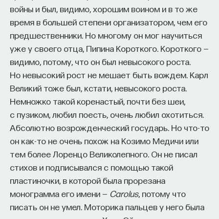
войны и был, видимо, хорошим воином и в то же
Внеси свой вклад в дело
время в большей степени организатором, чем его
просвещения!
предшественники. Но многому он мог научиться
уже у своего отца, Пипина Короткого. Короткого —
ПОДДЕРЖАТЬ ПОСТНАУКУ
видимо, потому, что он был невысокого роста.
Но невысокий рост не мешает быть вождем. Карл
Великий тоже был, кстати, невысокого роста.
Немножко такой коренастый, почти без шеи,
с пузиком, любил поесть, очень любил охотиться.
Абсолютно возрожденческий государь. Но что-то
он как-то не очень похож на Козимо Медичи или
тем более Лоренцо Великолепного. Он не писал
стихов и подписывался с помощью такой
пластиночки, в которой была прорезана
монограмма его имени —
Carolus
, потому что
писать он не умел. Моторика пальцев у него была