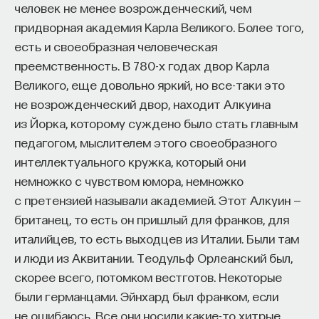
человек не менее возрожденческий, чем
придворная академия Карла Великого. Более того,
есть и своеобразная человеческая
преемственность. В 780-х годах двор Карла
Великого, еще довольно яркий, но все-таки это
не возрожденческий двор, находит Алкуина
из Йорка, которому суждено было стать главным
педагогом, мыслителем этого своеобразного
интеллектуального кружка, который они
немножко с чувством юмора, немножко
с претензией называли академией. Этот Алкуин —
британец, то есть он пришлый для франков, для
италийцев, то есть выходцев из Италии. Были там
и люди из Аквитании. Теодульф Орлеанский был,
скорее всего, потомком вестготов. Некоторые
были германцами. Эйнхард был франком, если
не ошибаюсь. Все они носили какие-то хитрые