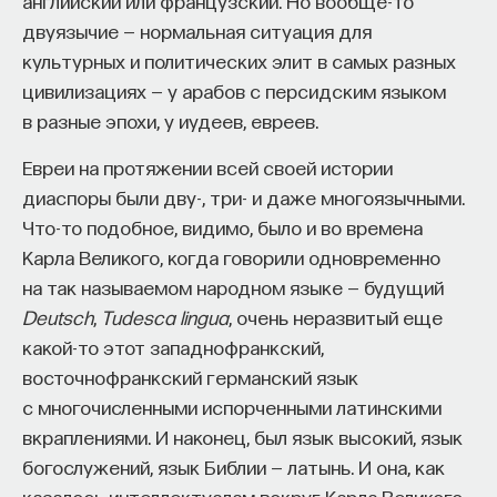
английский или французский. Но вообще-то
двуязычие — нормальная ситуация для
культурных и политических элит в самых разных
цивилизациях — у арабов с персидским языком
в разные эпохи, у иудеев, евреев.
Евреи на протяжении всей своей истории
диаспоры были дву-, три- и даже многоязычными.
Что-то подобное, видимо, было и во времена
Карла Великого, когда говорили одновременно
на так называемом народном языке — будущий
Deutsch
,
Tudesca lingua
, очень неразвитый еще
какой-то этот западнофранкский,
восточнофранкский германский язык
с многочисленными испорченными латинскими
вкраплениями. И наконец, был язык высокий, язык
богослужений, язык Библии — латынь. И она, как
казалось интеллектуалам вокруг Карла Великого