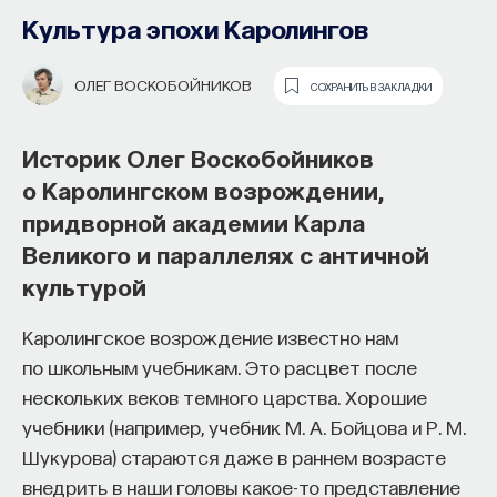
Культура эпохи Каролингов
ОЛЕГ ВОСКОБОЙНИКОВ
СОХРАНИТЬ В ЗАКЛАДКИ
Историк Олег Воскобойников
о Каролингском возрождении,
придворной академии Карла
Как философия помогает составлять
Великого и параллелях с античной
собственное мнение
культурой
о происходящем в мире?
Каролингское возрождение известно нам
Как философия помогает понять мир, в котором
по школьным учебникам. Это расцвет после
мы живем, расширять собственные
нескольких веков темного царства. Хорошие
представления об окружающей
учебники (например, учебник М. А. Бойцова и Р. М.
действительности и познавать самого себя?
Шукурова) стараются даже в раннем возрасте
Ответы на эти и другие вопросы можно найти,
внедрить в наши головы какое-то представление
записавшись
на курс «Философский поиск: