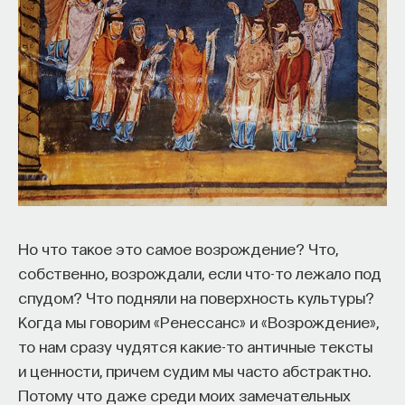
НАД МАТЕРИАЛОМ РАБОТАЛИ
ПостНаука
команда ПостНауки
НАУКА
237 публикаций
Но что такое это самое возрождение? Что,
собственно, возрождали, если что-то лежало под
НАУКА
ЖУРНАЛ
спудом? Что подняли на поверхность культуры?
ФИЛОСОФСКИЙ ПОИСК: НАЧАЛА
Когда мы говорим «Ренессанс» и «Возрождение»,
то нам сразу чудятся какие-то античные тексты
и ценности, причем судим мы часто абстрактно.
Потому что даже среди моих замечательных