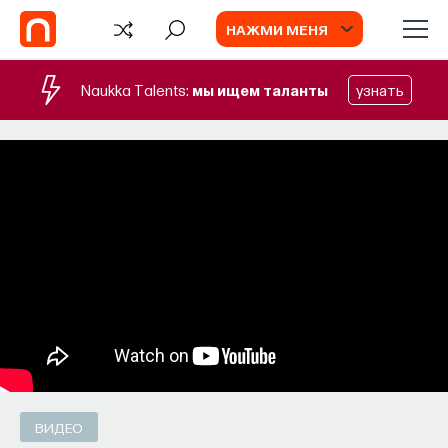
НАЖМИ МЕНЯ
Naukka Talents:
мы ищем таланты
узнать
СОБЫТИЯ
Философский поиск: начала
Как философия помогает составлять
собственное мнение о происходящем
в мире?
ПОСТНАУКА
СОХРАНИТЬ В ЗАКЛАДКИ
ВИДЕО