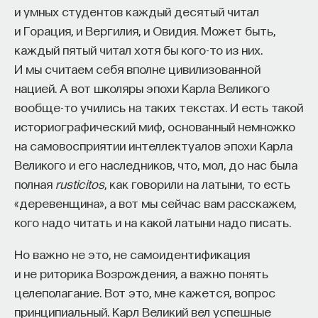
и умных студентов каждый десятый читал
и Горация, и Вергилия, и Овидия. Может быть,
каждый пятый читал хотя бы кого-то из них.
И мы считаем себя вполне цивилизованной
нацией. А вот школяры эпохи Карла Великого
вообще-то учились на таких текстах. И есть такой
историографический миф, основанный немножко
КУРС
Философский поиск: начала
на самовосприятии интеллектуалов эпохи Карла
Великого и его наследников, что, мол, до нас была
полная
rusticitos
, как говорили на латыни, то есть
СОХРАНИТЬ КУРС
«деревенщина», а вот мы сейчас вам расскажем,
кого надо читать и на какой латыни надо писать.
Но важно не это, не самоидентификация
и не риторика Возрождения, а важно понять
целеполагание. Вот это, мне кажется, вопрос
принципиальный. Карл Великий вел успешные