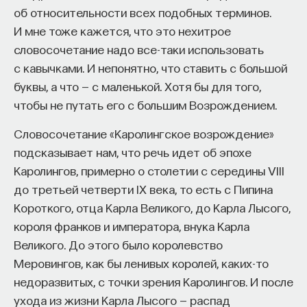
об относительности всех подобных терминов.
начала»
.
И мне тоже кажется, что это нехитрое
Слушатели курса убедятся в том, что
словосочетание надо все-таки использовать
философский поиск — это не только каскад
с кавычками. И непонятно, что ставить с большой
занимательных головоломок, но и набор
буквы, а что — с маленькой. Хотя бы для того,
инструментов, жизненно необходимых для
чтобы не путать его с большим Возрождением.
современного человека.
Словосочетание «Каролингское возрождение»
Пройдя этот курс, вы:
подсказывает нам, что речь идет об эпохе
Каролингов, примерно о столетии с середины VIII
— Овладеете ключевыми для независимого
до третьей четверти IX века, то есть с Пипина
мышления навыками: научитесь критически
Короткого, отца Карла Великого, до Карла Лысого,
воспринимать информацию и логично
короля франков и императора, внука Карла
и аргументированно доказывать свою точку
Великого. До этого было королевство
зрения.
Меровингов, как бы ленивых королей, каких-то
— Узнаете, как философия отвечает
недоразвитых, с точки зрения Каролингов. И после
на основополагающие вопросы человечества: что
ухода из жизни Карла Лысого — распад