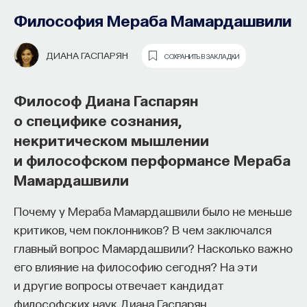
Философия Мераба Мамардашвили
ДИАНА ГАСПАРЯН
СОХРАНИТЬ В ЗАКЛАДКИ
Философ Диана Гаспарян
о специфике сознания,
некритическом мышлении
Как философия помогает составлять
и философском перформансе Мераба
собственное мнение
Мамардашвили
о происходящем в мире?
Историк Ян Уортингтон об одной
из самых значительных фигур
Почему у Мераба Мамардашвили было не меньше
Как философия помогает понять мир, в котором
античного мира, личной жизни
критиков, чем поклонников? В чем заключался
мы живем, расширять собственные
Александра и македонских
главный вопрос Мамардашвили? Насколько важно
представления об окружающей
традициях распития алкоголя
его влияние на философию сегодня? На эти
действительности и познавать самого себя?
и другие вопросы отвечает кандидат
Ответы на эти и другие вопросы можно найти,
Александр Македонский — одна из немногих
философских наук Диана Гаспарян.
записавшись
на курс «Философский поиск: