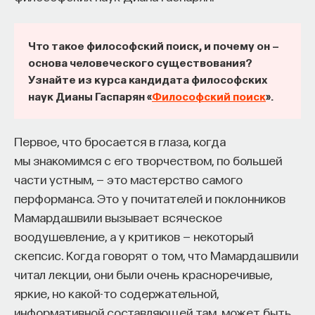
античных личностей, к которым мы обращаемся
начала»
.
в современном культурном контексте.
Слушатели курса убедятся в том, что
Что такое философский поиск, и почему он —
Деятельность Александра во многом напоминает
основа человеческого существования?
философский поиск — это не только каскад
некоторые эпизоды новейшей истории западных
Узнайте из курса кандидата философских
занимательных головоломок, но и набор
стран. Например, его кампании в Афганистане
наук Дианы Гаспарян «
Философский поиск
».
инструментов, жизненно необходимых для
и Ираке очень похожи на вмешательства Запада
современного человека.
в эти регионы, которые имели место
Первое, что бросается в глаза, когда
на протяжении последних десятилетий.
Пройдя этот курс, вы:
мы знакомимся с его творчеством, по большей
Александр был лидером народов с разной
части устным, — это мастерство самого
историей и культурой. Порой его правление
— Овладеете ключевыми для независимого
перформанса. Это у почитателей и поклонников
оказывалось неудачным, потому что
мышления навыками: научитесь критически
Мамардашвили вызывает всяческое
он не понимал местных обычаев и верований.
воспринимать информацию и логично
воодушевление, а у критиков — некоторый
На современном этапе можно извлечь
и аргументированно доказывать свою точку
скепсис. Когда говорят о том, что Мамардашвили
множество уроков из того, как Александр
зрения.
читал лекции, они были очень красноречивые,
пытался навести мосты между Западом
— Узнаете, как философия отвечает
яркие, но какой-то содержательной,
и Востоком. Эти уроки могут быть использованы
на основополагающие вопросы человечества: что
информативной составляющей там, может быть,
создателями современных политических