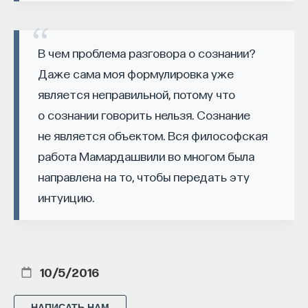
триумфом ― торжественным шествием
по улицам Рима среди восторженной толпы.
НАД МАТЕРИАЛОМ РАБОТАЛИ
В чем проблема разговора о сознании?
Александр хладнокровно зарезал сотни тысяч
местных жителей во время своих походов,
Даже сама моя формулировка уже
ПостНаука
а в Афганистане и Индии он порой уничтожал
является неправильной, потому что
команда ПостНауки
целые племена и устраивал настоящие геноциды.
о сознании говорить нельзя. Сознание
Если бы Александр жил сегодня, его бы отправили
не является объектом. Вся философская
под трибунал за военные преступления,
работа Мамардашвили во многом была
НАУКА
но в Античности его военные победы,
237 публикаций
направлена на то, чтобы передать эту
стратегический гений и высокое число убитых
интуицию.
среди врагов привлекали римлян.
НАУКА
ЖУРНАЛ
ФИЛОСОФСКИЙ ПОИСК: НАЧАЛА
10/5/2016
НАПИСАТЬ НАМ