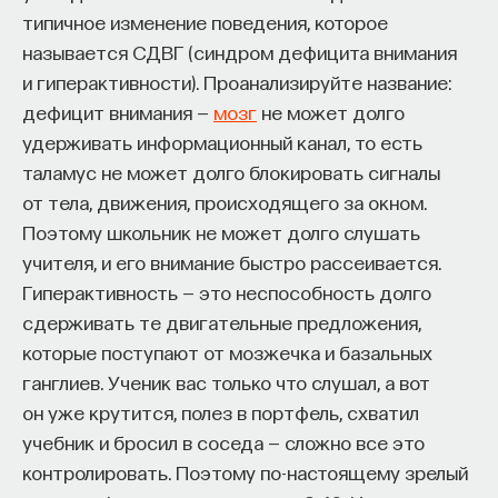
редкая возможность — мыслить на длинной
типичное изменение поведения, которое
дистанции и реально влиять на будущее: на то,
называется СДВГ (синдром дефицита внимания
как будет мыслить элита, как будет устроена
и гиперактивности). Проанализируйте название:
экономика и как в целом будет разворачиваться
дефицит внимания —
мозг
не может долго
общество».
удерживать информационный канал, то есть
Знание нельзя просто передать
таламус не может долго блокировать сигналы
от тела, движения, происходящего за окном.
«Сама проблема гораздо старше, чем может
Поэтому школьник не может долго слушать
показаться. Если преподаватель выдает задание,
учителя, и его внимание быстро рассеивается.
студент перепоручает его нейросети, а потом
Гиперактивность — это неспособность долго
просто приносит готовый текст, это лишь делает
сдерживать те двигательные предложения,
старую проблему совсем уж неустранимой.
которые поступают от мозжечка и базальных
Но и привычная университетская схема, в которой
ганглиев. Ученик вас только что слушал, а вот
преподаватель что-то рассказал, студент что-то
он уже крутится, полез в портфель, схватил
записал, а затем попытался пересказать это
учебник и бросил в соседа — сложно все это
наизусть, тоже почти не оставляет места для
контролировать. Поэтому по-настоящему зрелый