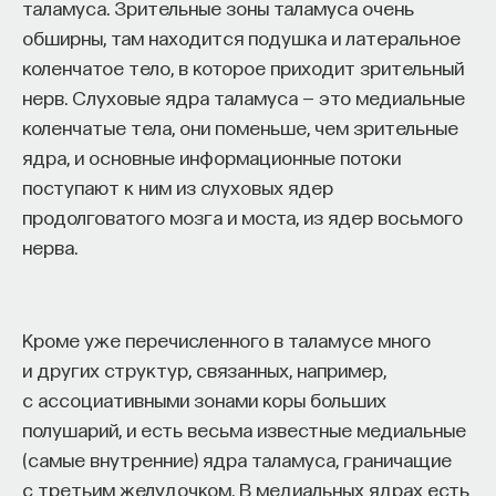
таламуса. Зрительные зоны таламуса очень
обширны, там находится подушка и латеральное
коленчатое тело, в которое приходит зрительный
НАД МАТЕРИАЛОМ РАБОТАЛИ
нерв. Слуховые ядра таламуса — это медиальные
коленчатые тела, они поменьше, чем зрительные
Ивар Максутов
ядра, и основные информационные потоки
издатель, сооснователь Редакционно-
издательского дома "ПостНаука", религиовед
поступают к ним из слуховых ядер
продолговатого мозга и моста, из ядер восьмого
Ульяна Раведовская
нерва.
Кроме уже перечисленного в таламусе много
Сения Долгачева
и других структур, связанных, например,
редактор ПостНауки
с ассоциативными зонами коры больших
полушарий, и есть весьма известные медиальные
(самые внутренние) ядра таламуса, граничащие
ИСКУССТВЕННЫЙ ИНТЕЛЛЕКТ
220 публикаций
с третьим желудочком. В медиальных ядрах есть