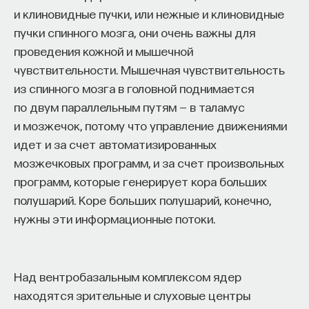
«Мыслить как учёный» — подкаст основателя
и клиновидные пучки, или нежные и клиновидные
ПостНауки Ивара Максутова о людях, которые
пучки спинного мозга, они очень важны для
меняют мир. В каждом выпуске — разговоры
проведения кожной и мышечной
с исследователями, предпринимателями,
чувствительности. Мышечная чувствительность
инвесторами и изобретателями. За десятки
эпизодов Ивар обсудил большие языковые
из спинного мозга в головной поднимается
модели вместе с Михаилом Бурцевым, цифровые
по двум параллельным путям — в таламус
данные в фармацевтике с Ириной Ефименко,
и мозжечок, потому что управление движениями
агротехнологии с Михаилом Тавером и много
идет и за счет автоматизированных
других тем — от коучинга до фармакогенетики.
мозжечковых программ, и за счет произвольных
В будущих выпусках их список будет только
программ, которые генерирует кора больших
расширяться — слушайте подкаст на
YouTube
,
полушарий. Коре больших полушарий, конечно,
Яндекс Музыке
,
Apple Podcasts
,
VK
и
Spotify
.
нужны эти информационные потоки.
6/30/2026
Над вентробазальным комплексом ядер
НАПИСАТЬ НАМ
находятся зрительные и слуховые центры