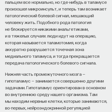
пальцем все нормально, но где-нибудь в таламусе
произошел микроинсульт, и теперь там возникает
патологический болевой сигнал, мешающий
человеку жить. Подобного рода патология
не блокируется никакими анальгетиками,
Внеси свой вклад в дело
и в тяжелых случаях люди идут на операцию,
просвещения!
которая называется таламотомия, когда
аккуратно разрушается точечная зона
ПОДДЕРЖАТЬ ПОСТНАУКУ
медиального таламуса, и тогда прекращается
передача патологического болевого сигнала.
Нижняя часть промежуточного мозга —
гипоталамус — занимается совершенно другими
задачами. Гипоталамус ориентирован в основном
во внутреннюю среду нашего организма. Там
мы находим нервные клетки, которые занимаются,
во-первых, нейроэндокринной регуляцией