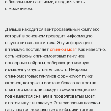
обратился к ИИ, а то, как именно он это делает.
с базальными ганглиями, а задняя часть —
Если воспринимать ИИ просто как помощника,
с мозжечком.
ресурс или способ сэкономить усилия, студенты
чаще всего лишь снижают когнитивную
нагрузку — а университет вообще не для этого
Дальше находится вентробазальный комплекс,
создан. Они некритично делегируют агенту
который в основном проводит информацию
самые разные задачи и переносят в эту
о чувствительности тела. Эту информацию
коммуникацию далеко не лучшие привычки.
в таламус поставляет
спинной мозг
. Как известно,
Но если использовать ИИ как сложного
есть нейроны спинномозговых ганглиев,
собеседника, который заставляет уточнять
сенсорные нейроны, собирающие кожную
основания, спорить и продумывать собственную
и мышечную чувствительность. Нейроны
позицию, тогда студент действительно
спинномозговых ганглиев формируют пучки
продвигается. Решающее значение имеет
аксонов, которые в составе белого вещества
не объем общения и не тип задания, а характер
спинного мозга, не заходя в серое вещество,
самой коммуникации».
поднимаются сначала в продолговатый мозг,
а потом идут в таламус. Эти скопления волокон
называются дорсальные столбы, или тонкие