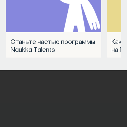
Станьте частью программы
Как запустить спецпроект
Naukka Talents
на П