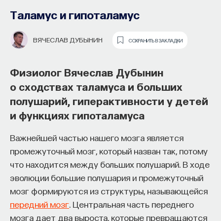
образования и рынок труда —
Таламус и гипоталамус
«Мыслить как учёный» #57
ВЯЧЕСЛАВ ДУБЫНИН
СОХРАНИТЬ В ЗАКЛАДКИ
ИВАР МАКСУТОВ
СОХРАНИТЬ В ЗАКЛАДКИ
Физиолог Вячеслав Дубынин
Зачем университету длинный
о сходствах таламуса и больших
горизонт планирования и как
полушарий, гиперактивности у детей
ИИ меняет саму организацию
и функциях гипоталамуса
мышления и обучения
Важнейшей частью нашего мозга является
В новом эпизоде «Мыслить как ученый»
Ивар
промежуточный мозг, который назван так, потому
Максутов
беседует с
Ульяной Раведовской
о том,
что находится между больших полушарий. В ходе
зачем университет нужен в эпоху ИИ и почему
эволюции большие полушария и промежуточный
высшее образование нельзя сводить к быстрой
мозг формируются из структуры, называющейся
подготовке под нужды рынка.
передний мозг
. Центральная часть переднего
мозга дает два выроста, которые превращаются
Они обсуждают, как университеты выбирают