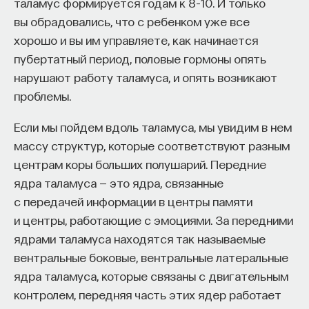
мысли. Знание не передается в готовом виде —
таламус формируется годам к 8–10. И только
оно формируется. Нам долго казалось, что
вы обрадовались, что с ребенком уже все
преподаватель может просто хорошо и логично
хорошо и вы им управляете, как начинается
изложить материал, а студент — зафиксировать
пубертатный период, половые гормоны опять
его и затем воспроизвести. Но самый важный
нарушают работу таламуса, и опять возникают
момент происходит потом, когда человек
проблемы.
остается один на один с этим материалом
Если мы пойдем вдоль таламуса, мы увидим в нем
и пытается что-то с ним сделать. И получается,
массу структур, которые соответствуют разным
что настоящее образование происходит
центрам коры больших полушарий. Передние
не в аудитории, а за ее пределами».
ядра таламуса — это ядра, связанные
ИИ полезен не как костыль, а как
с передачей информации в центры памяти
сложный собеседник
и центры, работающие с эмоциями. За передними
ядрами таламуса находятся так называемые
«Мы не наказываем студентов за использование
вентральные боковые, вентральные латеральные
ИИ, потому что сам факт его использования еще
ядра таламуса, которые связаны с двигательным
ничего не объясняет. Важно не то, что студент
контролем, передняя часть этих ядер работает