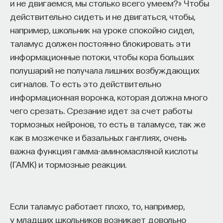
и не двигаемся, мы столько всего умеем?» Чтобы
«Есть представление о том, что университеты
действительно сидеть и не двигаться, чтобы,
готовят элиту, и отсюда возникает образ сложно
например, школьник на уроке спокойно сидел,
мыслящего, сложно устроенного человека.
таламус должен постоянно блокировать эти
Но здесь возникает и другой, гораздо более
информационные потоки, чтобы кора больших
трудный вопрос: кто вообще формирует
полушарий не получала лишних возбуждающих
целеполагание университета и кто задает тот
сигналов. То есть это действительно
смысл, на который он работает? Мне кажется,
информационная воронка, которая должна много
университет способен быть субъектом —
чего срезать. Срезание идет за счет работы
не просто выполнять внешний заказ,
тормозных нейронов, то есть в таламусе, так же
а самостоятельно выбирать, на какое будущее
как в мозжечке и базальных ганглиях, очень
он работает. У него должна быть собственная
важна функция гамма-аминомасляной кислоты
позиция: сначала определить, какое будущее
(ГАМК) и тормозные реакции.
он хочет создавать, а затем разворачивать это
в своей деятельности. Когда университет
работает только под заказ, он занимает совсем
Если таламус работает плохо, то, например,
другую роль. У классического университета есть
у младших школьников возникает довольно