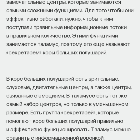
замечательные центры, которые занимаются
эффект образования не раскрывается в тот
самыми сложными функциями. Для того чтобы они
момент, когда выпускник выходит на работу, —
эффективно работали, нужно, чтобы к ним
тогда все только начинается. Дальше человек
поступали правильные информационные потоки
адаптируется и еще много лет пользуется тем,
в правильном количестве. Этими функциями
что получил в университете. Если задуматься, как
занимается таламус, поэтому его еще называют
долго он опирается на свое первое образование,
«секретарем» коры больших полушарий.
речь идет не о нескольких годах,
а о десятилетиях».
У университета четыре цели
В коре больших полушарий есть зрительные,
слуховые, двигательные центры, а также центры,
«Мы выделили четыре идеологии образования.
связанные с эмоциями. В таламусе есть тот же
Первая — развитие и трансляция
самый набор центров, но только в уменьшенном
дисциплинарного знания, где в центре находится
размере. Есть группа «секретарей», которые
само знание, а не человек и не рынок труда.
помогают коре больших полушарий правильно
Вторая — формирование определенного типа
и эффективно функционировать. Таламус можно
человека, например человека, способного
сравнить с информационной воронкой,