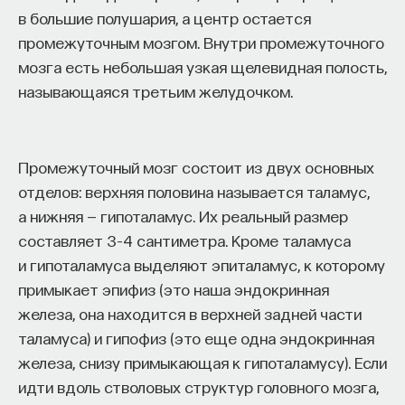
в большие полушария, а центр остается
собственное будущее, почему результаты
промежуточным мозгом. Внутри промежуточного
образования раскрываются на длинной дистанции,
мозга есть небольшая узкая щелевидная полость,
и что на самом деле должен уметь студент,
называющаяся третьим желудочком.
выходящий в сложный и быстро меняющийся мир.
А еще — почему ИИ не стоит просто запрещать,
как использовать его для диалога, и зачем
Промежуточный мозг состоит из двух основных
университету учить не только знаниям, но и самой
отделов: верхняя половина называется таламус,
практике мышления и коммуникации.
а нижняя — гипоталамус. Их реальный размер
составляет 3–4 сантиметра. Кроме таламуса
и гипоталамуса выделяют эпиталамус, к которому
Основатель ПостНауки Ивар Максутов запускает
примыкает эпифиз (это наша эндокринная
проект Naukka Talents.
железа, она находится в верхней задней части
Это глобальная экосистема для поиска и найма
таламуса) и гипофиз (это еще одна эндокринная
STEM-специалистов (Science, Technology,
железа, снизу примыкающая к гипоталамусу). Если
Engineering, Mathematics) в самые амбициозные
идти вдоль стволовых структур головного мозга,
Deep-Tech и Biotech проекты по всему миру. Если