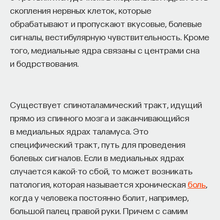
скопления нервных клеток, которые
обрабатывают и пропускают вкусовые, болевые
ИСКУССТВЕННЫЙ ИНТЕЛЛЕКТ
УНИВЕРСИТЕТ
сигналы, вестибулярную чувствительность. Кроме
АКАДЕМИЧЕСКАЯ СРЕДА
ОБУЧЕНИЕ
того, медиальные ядра связаны с центрами сна
и бодрствования.
НЕЙРОСЕТЕВЫЕ АРХИТЕКТУРЫ
СТРОИТЕЛИ БУДУЩЕГО
Существует спиноталамический тракт, идущий
прямо из спинного мозга и заканчивающийся
ПАРТНЁР ПРОЕКТА
в медиальных ядрах таламуса. Это
специфический тракт, путь для проведения
болевых сигналов. Если в медиальных ядрах
случается какой-то сбой, то может возникать
патология, которая называется хроническая
боль
,
Что такое партнёрский материал?
когда у человека постоянно болит, например,
большой палец правой руки. Причем с самим