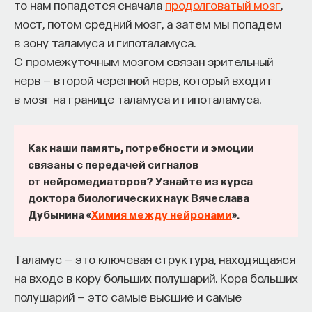
то нам попадется сначала
продолговатый мозг
,
вы занимаетесь биоинформатикой, молекулярной
биологией, ИИ или другими наукоемкими
мост, потом средний мозг, а затем мы попадем
дисциплинами, проект поможет вам найти место
в зону таламуса и гипоталамуса.
в командах, меняющих индустрию.
С промежуточным мозгом связан зрительный
Как стать участником:
нерв — второй черепной нерв, который входит
Заполнить анкету кандидата
в мозг на границе таламуса и гипоталамуса.
Посмотреть текущие вакансии
Как наши память, потребности и эмоции
Образование работает дольше,
связаны с передачей сигналов
чем кажется
от нейромедиаторов? Узнайте из курса
доктора биологических наук Вячеслава
«Тема кажется простой: мы определяем цели,
Дубынина «
Химия между нейронами
».
движемся к ним — и дальше все должно
работать. Но в реальности с целеполаганием все
Таламус — это ключевая структура, находящаяся
намного сложнее. Проблема не только
на входе в кору больших полушарий. Кора больших
во временном разрыве, когда результат должен
полушарий — это самые высшие и самые
проявиться через несколько лет. Ключевой