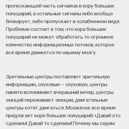
к сложному мышлению. Третья — развитие
пропускающей часть сигналов в кору больших
общества, вклад в то, каким оно будет.
полушарий, а остальные сигналы либо вообще
И четвертая — социальная эффективность,
блокирует, либо пропускает в ослабленном виде.
то есть забота о том, как человек будет работать
Проблема состоит в том, что кора больших
за пределами университета и насколько
полушарий не может обработать то огромное
эффективным окажется в команде и профессии.
количество информационных потоков, которое
Университет не всегда может точно
все время движется по нашему мозгу.
предсказать, какие именно рабочие места ждут
выпускника, но сама эта оптика тоже остается
отдельной идеологией. В зависимости от того,
Зрительные центры поставляют зрительную
в какой из этих логик работает университет,
информацию, слуховые — слуховую, центры
у него будут совершенно разные ответы
памяти вспоминают вчерашний вечер, центры
на вопрос о целях образования».
эмоций переживают эмоции, двигательные
центры хотят двигаться. Мозжечок все время
Университет должен строить
предлагает коре больших полушарий: «Давай это
будущее
сделаем! Давай то сделаем! Почему мы сидим