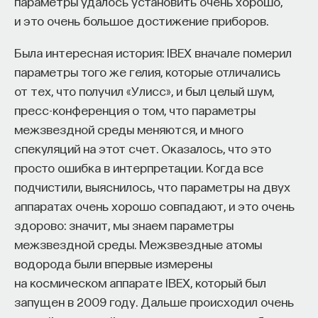
параметры удалось установить очень хорошо,
и это очень большое достижение приборов.
Была интересная история: IBEX вначале померил
КУРС
параметры того же гелия, которые отличались
Наука сна: как управлять
от тех, что получил «Улисс», и был целый шум,
своим сном
пресс-конференция о том, что параметры
межзвездной среды меняются, и много
СОХРАНИТЬ КУРС
спекуляций на этот счет. Оказалось, что это
просто ошибка в интерпретации. Когда все
подчистили, выяснилось, что параметры на двух
аппаратах очень хорошо совпадают, и это очень
здорово: значит, мы знаем параметры
межзвездной среды. Межзвездные атомы
водорода были впервые измерены
на космическом аппарате IBEX, который был
Внеси свой вклад в дело
запущен в 2009 году. Дальше происходил очень
просвещения!