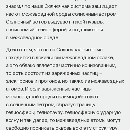
знаем, что наша Солнечная система защищает
восполнялись и мы просыпались отдохнувшими.
нас от межзвездной среды солнечным ветром.
Ответы на эти и другие вопросы можно найти,
Солнечный ветер выдувает такой пузырь,
записавшись
на курс «Наука сна: как управлять
называемый гелиосферой, и он движется
своим сном»
.
в межзвездной среде.
Пройдя этот курс, вы научитесь:
Дело в том, что наша Солнечная система
находится в локальном межзвездном облаке,
— Лучше понимать, что происходит с нами
а это облако является частично ионизованным,
во сне
то есть состоит из заряженных частиц —
— Заботиться о качестве своего сна
электронов и протонов, но также из межзвездных
атомов. И если заряженные частицы
— Определять, какими способами можно
межзвездной среды взаимодействуют
улучшить свой сон
с солнечным ветром, образуя границу
гелиосферы, гелиопаузу, гелиосферную ударную
— Использовать когнитивно-поведенческую
волну и так далее, то межзвездные атомы могут
терапию и другие подходы при нарушениях
свободно проникать сквозь всю эту структуру,
сна