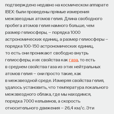
кандидат медицинских наук, доцент Первого
подтверждено недавно на космическом аппарате
МГМУ им. И. М. Сеченова
IBEX: были проведены прямые измерения
межзвездных атомов гелия. Длина свободного
МЕДИЦИНА
пробега атомов гелия намного больше, чем
651 публикация
размер гелиосферы, — порядка 1000
астрономических единиц, а размер гелиосферы —
МЕДИЦИНА
СОН
СОМНОЛОГИЯ
порядка 100–150 астрономических единиц,
то есть они проникают свободно внутрь
БЕССОННИЦА
ЕСТЕСТВЕННЫЕ НАУКИ
гелиосферы, и их свойства как
газа
, то есть
ЖУРНАЛ
НАУКА СНА
в среднем свойства газа из этих нейтральных
атомов гелия — они просто такие, как
в межзвездной среде. Измеряя свойства гелия,
удалось установить, что температура локального
межзвездного облака, где мы находимся,
порядка 7000 кельвинов, а скорость
относительного движения — 26,4 км/с. Эти