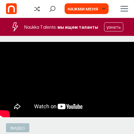
НАЖМИ МЕНЯ
Naukka Talents:
мы ищем таланты
узнать
СОБЫТИЯ
Наука сна: как управлять своим
сном
Почти треть жизни мы тратим на сон, но как
он работает и можно ли его приручить?
МИХАИЛ ПОЛУЭКТОВ
СОХРАНИТЬ В ЗАКЛАДКИ
ВИДЕО