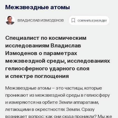
Межзвездные атомы
ВЛАДИСЛАВ ИЗМОДЕНОВ
СОХРАНИТЬ В ЗАКЛАДКИ
Специалист по космическим
исследованиям Владислав
Измоденов о параметрах
Почти треть жизни мы тратим на сон,
межзвездной среды, исследованиях
но как он работает и можно ли его
гелиосферного ударного слоя
приручить?
и спектре поглощения
Как устроен самый важный и таинственный
Межзвездные атомы — это частицы, которые
процесс в организме? Какую роль играет
проникают из межзвездной среды в гелиосферу
состояние сна для жизни человека? Что
и измеряются на орбите Земли аппаратами,
происходит с нами, пока мы спим: какие циклы
летающими в окрестностях Земли. Сразу
мы проходим, какие механизмы задействованы?
возникает вопрос: как они сюда проникли? Мы же
Что нужно сделать, чтобы за ночь наши ресурсы