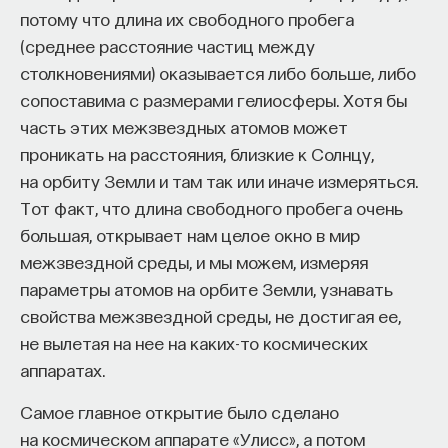
потому что длина их свободного пробега
Автор курса:
Михаил Полуэктов
— врач-
(среднее расстояние частиц между
сомнолог, доцент кафедры нервных
столкновениями) оказывается либо больше, либо
болезней и нейрохирургии Первого МГМУ
сопоставима с размерами гелиосферы. Хотя бы
им. И. М. Сеченова, заведующий отделением
часть этих межзвездных атомов может
медицины сна университетской клинической
проникать на расстояния, близкие к Солнцу,
больницы № 3.
на орбиту Земли и там так или иначе измеряться.
Тот факт, что длина свободного пробега очень
3/10/2025
большая, открывает нам целое окно в мир
межзвездной среды, и мы можем, измеряя
НАПИСАТЬ НАМ
параметры атомов на орбите Земли, узнавать
свойства межзвездной среды, не достигая ее,
не вылетая на нее на каких-то космических
аппаратах.
НАД МАТЕРИАЛОМ РАБОТАЛИ
Самое главное открытие было сделано
Михаил Полуэктов
на космическом аппарате «Улисс», а потом