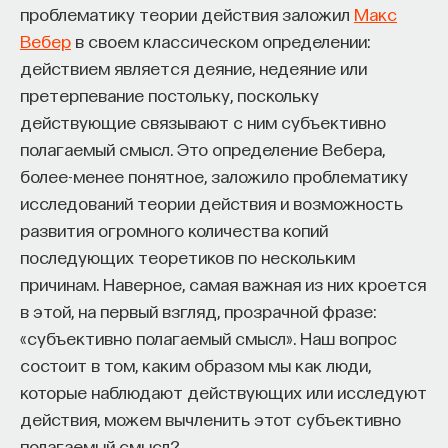
проблематику теории действия заложил
Макс
процессами? Как появляются зависимость,
Вебер
в своем классическом определении:
утомление, состояние эйфории или азарта?
действием является деяние, недеяние или
Каково воздействие на работу мозга гормонов,
претерпевание постольку, поскольку
иммунной системы?
действующие связывают с ним субъективно
Гость прямого эфира —
Виктор Вахштайн
,
Ответы на эти и другие вопросы можно найти,
полагаемый смысл. Это определение Вебера,
кандидат социологических наук, профессор,
записавшись
на курс «Химия между нейронами:
более-менее понятное, заложило проблематику
декан факультета социальных наук Шанинки
вещества, которые управляют нами»
исследований теории действия и возможность
(Московской высшей школы социальных
развития огромного количества копий
Пройдя этот курс, вы научитесь:
и экономических наук). Вместе с главным
последующих теоретиков по нескольким
редактором ПостНауки Андреем Бабицким
причинам. Наверное, самая важная из них кроется
— Ориентироваться в общих принципах
поговорим о социологии неживого и деградации
в этой, на первый взгляд, прозрачной фразе:
работы нашего организма
публичного пространства в России.
«субъективно полагаемый смысл». Наш вопрос
— Разбираться в биохимических процессах
состоит в том, каким образом мы как люди,
По вторникам и четвергам мы зовем в гости
мозга
которые наблюдают действующих или исследуют
ученых и говорим с ними о науке и жизни. В Рубке
действия, можем вычленить этот субъективно
— Понимать причины нейро- и психопатологий
уже побывали филолог Алексей Вдовин (
что
полагаемый смысл?