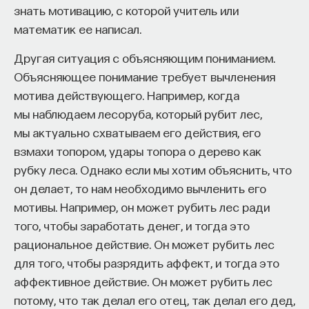
Вячеслав Дубынин
знать мотивацию, с которой учитель или
СОЦИОЛОГИЯ
доктор биологических наук, профессор
математик ее написал.
кафедры физиологии человека и животных
508 публикаций
биологического факультета МГУ
им. М. В. Ломоносова, специалист в области
Другая ситуация с объясняющим пониманием.
физиологии мозга
Объясняющее понимание требует вычленения
СОЦИОЛОГИЯ
РАДИОРУБКА
мотива действующего. Например, когда
БИОЛОГИЯ
РУБКА ПОСТНАУКИ
СОЦИАЛЬНЫЕ НАУКИ
мы наблюдаем лесоруба, который рубит лес,
1298 публикаций
мы актуально схватываем его действия, его
взмахи топором, удары топора о дерево как
БИОЛОГИЯ
МОЗГ
НЕЙРОФИЗИОЛОГИЯ
рубку леса. Однако если мы хотим объяснить, что
ЕСТЕСТВЕННЫЕ НАУКИ
ЖУРНАЛ
он делает, то нам необходимо вычленить его
мотивы. Например, он может рубить лес ради
ХИМИЯ МЕЖДУ НЕЙРОНАМИ
того, чтобы заработать денег, и тогда это
рациональное действие. Он может рубить лес
для того, чтобы разрядить аффект, и тогда это
Внеси свой вклад в дело
аффективное действие. Он может рубить лес
просвещения!
потому, что так делал его отец, так делал его дед,