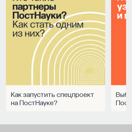
Как запустить спецпроект
Выбрать курс Академии
на ПостНауке?
Пост