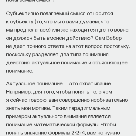
мы знаем о русском литературном каноне
),
— Осознавать связь своего поведения
астрофизик Олег Верходанов (
что мы знаем
Субъективно полагаемый смысл относится
и эмоций с активностью нейромедиаторов
о наблюдении Вселенной
) и психолог Владимир
к субъекту (то, что мы с вами думаем, что
мозга
Спиридонов (
что мы знаем о мышлении и решении
мы предполагаем) или же находится где-то вовне,
задач
).
Автор курса:
Вячеслав Дубынин
— доктор
он должен быть вменен действию? Сам Вебер
биологических наук, профессор кафедры
не дает точного ответа на этот вопрос постольку,
5/21/2019
физиологии человека и животных биологического
поскольку разделяет два типа понимания
факультета МГУ им. М.В. Ломоносова
действия: актуальное понимание и объясняющее
НАПИСАТЬ НАМ
понимание.
3/10/2025
Актуальное понимание ― это схватывание.
НАПИСАТЬ НАМ
Например, для того, чтобы понять то, о чем
НАД МАТЕРИАЛОМ РАБОТАЛИ
я сейчас говорю, вам совершенно необязательно
знать мои мотивы. Таким парадигмальным
ПостНаука
примером актуального внимания является
команда ПостНауки
НАД МАТЕРИАЛОМ РАБОТАЛИ
понимание математической формулы. Чтобы
понять значение формулы 2×2=4, вам не нужно