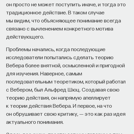
он просто не может поступить иначе, и тогда это
ПОДДЕРЖАТЬ ПОСТНАУКУ
традиционное действие. В таком случае
мы видим, что объясняющее понимание всегда
связано с вычленением конкретного мотива
действующего.
КУРС
Химия между нейронами:
Проблемы начались, когда последующие
вещества, которые управляют
исследователи попытались сделать теорию
нами
Вебера более внятной, осмысленной и пригодной
для изучения. Наверное, самым
СОХРАНИТЬ КУРС
последовательным теоретиком, который работал
с Вебером, был Альфред Шюц. Создавая свою
теорию действия, он напрямую апеллирует
к теории действия Вебера. И первое, на что
он обрушивает свою критику, ― это как раз идея
актуального понимания.