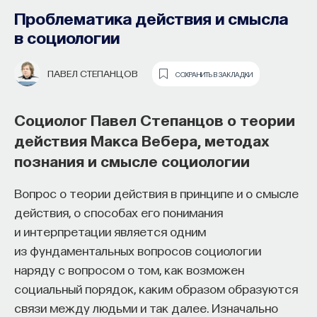
Проблематика действия и смысла
в социологии
ПАВЕЛ СТЕПАНЦОВ
СОХРАНИТЬ В ЗАКЛАДКИ
Социолог Павел Степанцов о теории
действия Макса Вебера, методах
познания и смысле социологии
Как наши память, потребности,
Говорим о социологии вещей
эмоции, внимание, воля связаны
Вопрос о теории действия в принципе и о смысле
и публичном пространстве
с передачей сигналов
действия, о способах его понимания
от нейромедиаторов?
и интерпретации является одним
из фундаментальных вопросов социологии
Как устроена наша нервная система
наряду с вопросом о том, как возможен
на структурном, клеточном и молекулярном
социальный порядок, каким образом образуются
уровнях? В чем состоит роль нейромедиаторов
связи между людьми и так далее. Изначально
при управлении психическими и физическими