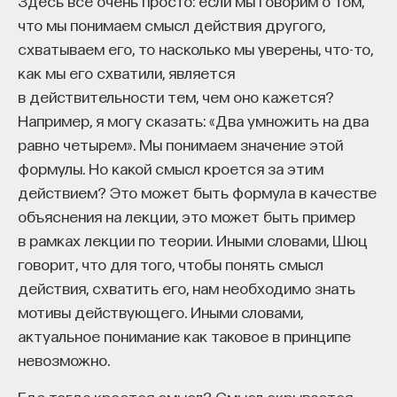
Здесь все очень просто: если мы говорим о том,
что мы понимаем смысл действия другого,
Внеси свой вклад в дело
схватываем его, то насколько мы уверены, что-то,
просвещения!
как мы его схватили, является
в действительности тем, чем оно кажется?
ПОДДЕРЖАТЬ ПОСТНАУКУ
Например, я могу сказать: «Два умножить на два
равно четырем». Мы понимаем значение этой
формулы. Но какой смысл кроется за этим
действием? Это может быть формула в качестве
объяснения на лекции, это может быть пример
в рамках лекции по теории. Иными словами, Шюц
говорит, что для того, чтобы понять смысл
действия, схватить его, нам необходимо знать
мотивы действующего. Иными словами,
актуальное понимание как таковое в принципе
невозможно.
Где тогда кроется смысл? Смысл скрывается