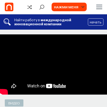
НАЖМИ МЕНЯ
Найти работу в
международной
начать
инновационной компании
СОБЫТИЯ
Химия между нейронами:
вещества, которые управляют нами
Как наши память, потребности, эмоции,
внимание, воля связаны с передачей
сигналов от нейромедиаторов?
ВЯЧЕСЛАВ ДУБЫНИН
СОХРАНИТЬ В ЗАКЛАДКИ
ВИДЕО