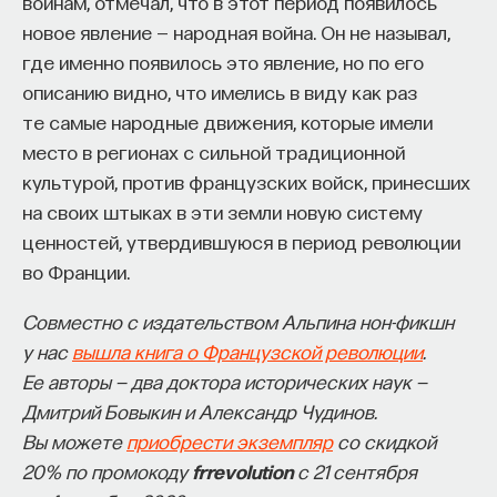
войнам, отмечал, что в этот период появилось
новое явление — народная война. Он не называл,
где именно появилось это явление, но по его
описанию видно, что имелись в виду как раз
те самые народные движения, которые имели
место в регионах с сильной традиционной
культурой, против французских войск, принесших
на своих штыках в эти земли новую систему
ценностей, утвердившуюся в период революции
во Франции.
Совместно с издательством Альпина нон-фикшн
у нас
вышла книга о Французской революции
.
Ее авторы — два доктора исторических наук —
Дмитрий Бовыкин и Александр Чудинов.
Вы можете
приобрести экземпляр
со скидкой
20% по промокоду
frrevolution
с 21 сентября