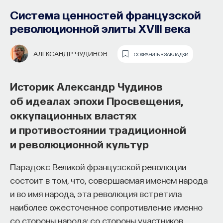
Система ценностей французской
революционной элиты XVIII века
АЛЕКСАНДР ЧУДИНОВ
СОХРАНИТЬ В ЗАКЛАДКИ
Историк Александр Чудинов
об идеалах эпохи Просвещения,
оккупационных властях
Как наши память, потребности,
и противостоянии традиционной
эмоции, внимание, воля связаны
и революционной культур
с передачей сигналов
от нейромедиаторов?
Парадокс Великой французской революции
состоит в том, что, совершаемая именем народа
Как устроена наша нервная система
и во имя народа, эта революция встретила
на структурном, клеточном и молекулярном
наиболее ожесточенное сопротивление именно
уровнях? В чем состоит роль нейромедиаторов
со стороны народа: со стороны участников
при управлении психическими и физическими