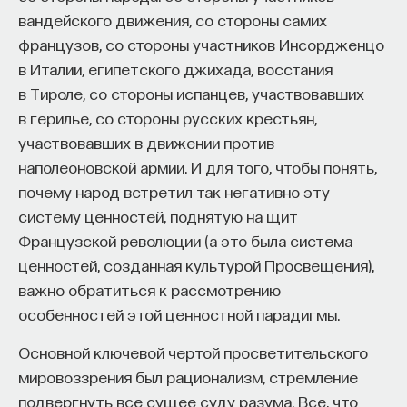
вандейского движения, со стороны самих
процессами? Как появляются зависимость,
французов, со стороны участников Инсордженцо
утомление, состояние эйфории или азарта?
в Италии, египетского джихада, восстания
Каково воздействие на работу мозга гормонов,
в Тироле, со стороны испанцев, участвовавших
иммунной системы?
в герилье, со стороны русских крестьян,
Ответы на эти и другие вопросы можно найти,
участвовавших в движении против
записавшись
на курс «Химия между нейронами:
наполеоновской армии. И для того, чтобы понять,
вещества, которые управляют нами»
почему народ встретил так негативно эту
систему ценностей, поднятую на щит
Пройдя этот курс, вы научитесь:
Французской революции (а это была система
— Ориентироваться в общих принципах
ценностей, созданная культурой Просвещения),
работы нашего организма
важно обратиться к рассмотрению
особенностей этой ценностной парадигмы.
— Разбираться в биохимических процессах
мозга
Основной ключевой чертой просветительского
мировоззрения был рационализм, стремление
— Понимать причины нейро- и психопатологий
подвергнуть все сущее суду разума. Все, что