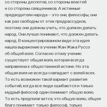
со стороны деспотов, со стороны властей
и со стороны священников. А истинные
предводители народа — это они, философы, они
как раз свободны от этих предрассудков,
поэтому они должны учить, что должен делать
народ. Они лучше понимают, что должен делать
КУРС
Химия между нейронами:
народ. В концентрированном виде эта идея
вещества, которые управляют
нашла выражение в учении Жан-Жака Руссо
нами
об общей воле. Согласно этому учению
существует общая воля, которая всегда
СОХРАНИТЬ КУРС
направлена к общественной истине. Но эта
общая воля не всегда совпадает с волей всех.
То есть возможен такой вариант развития
событий, когда все люди ошибаются и только
мудрый философ один понимает общую волю.
То есть предполагается, что общую волю, общее
благо понимает только философ, только