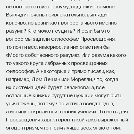
— Осознавать связь своего поведения
не соответствует разуму, подлежит отмене.
и эмоций с активностью нейромедиаторов
Выглядит очень привлекательно, выглядит
мозга
красиво, но возникает вопрос: а чьего именно
разума? Кто может судить? И если бы этот
Автор курса:
Вячеслав Дубынин
— доктор
вопрос мы задали философам Просвещения,
биологических наук, профессор кафедры
то почти все, наверное, из них ответили бы:
физиологии человека и животных биологического
«Моего собственного разума». Или разума какого-
факультета МГУ им. М.В. Ломоносова
то узкого круга избранных просвещенных
философов. А некоторые и прямо писали, как,
3/10/2025
например, Дом Дешан или Морелли, что, когда
их система идей будет реализована, все
НАПИСАТЬ НАМ
остальные книжки будут не нужны и могут быть
уничтожены, потому что истина всегда одна,
а истину открыли они в своих учениях. То есть для
Просвещения характерен такой ярко выраженный
НАД МАТЕРИАЛОМ РАБОТАЛИ
эгоцентризм, что я сам лучше всех знаю о том,