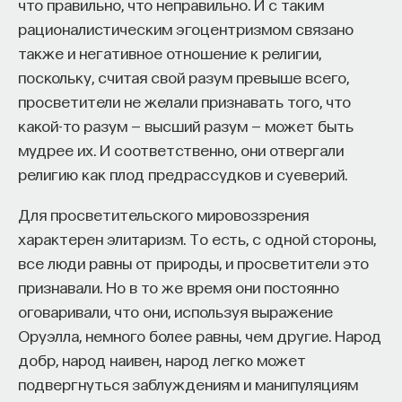
Вячеслав Дубынин
что правильно, что неправильно. И с таким
доктор биологических наук, профессор
рационалистическим эгоцентризмом связано
кафедры физиологии человека и животных
также и негативное отношение к религии,
биологического факультета МГУ
им. М. В. Ломоносова, специалист в области
поскольку, считая свой разум превыше всего,
физиологии мозга
просветители не желали признавать того, что
какой-то разум — высший разум — может быть
БИОЛОГИЯ
мудрее их. И соответственно, они отвергали
1298 публикаций
религию как плод предрассудков и суеверий.
БИОЛОГИЯ
МОЗГ
НЕЙРОФИЗИОЛОГИЯ
Для просветительского мировоззрения
характерен элитаризм. То есть, с одной стороны,
ЕСТЕСТВЕННЫЕ НАУКИ
ЖУРНАЛ
все люди равны от природы, и просветители это
ХИМИЯ МЕЖДУ НЕЙРОНАМИ
признавали. Но в то же время они постоянно
оговаривали, что они, используя выражение
Оруэлла, немного более равны, чем другие. Народ
добр, народ наивен, народ легко может
подвергнуться заблуждениям и манипуляциям