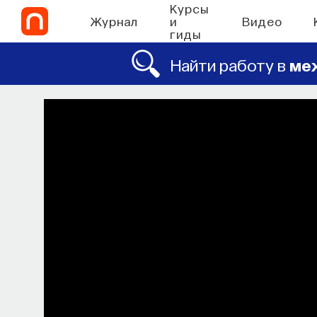
Курсы
Журнал
и
Видео
гиды
Найти работу в
ме