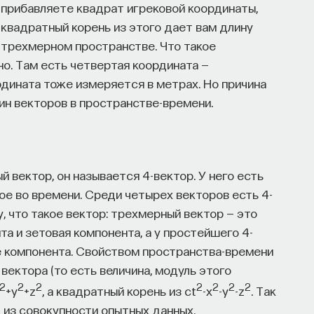
 прибавляете квадрат игрековой координаты,
 квадратный корень из этого дает вам длину
в трехмерном пространстве. Что такое
о. Там есть четвертая координата —
рдината тоже измеряется в метрах. Но причина
длин векторов в пространстве-времени.
 вектор, он называется 4-вектор. У него есть
ое во времени. Среди четырех векторов есть 4-
, что такое вектор: трехмерный вектор — это
та и зетовая компонента, а у простейшего 4-
ыре компонента. Свойством пространства-времени
вектора (то есть величина, модуль этого
2
2
2
2
2
2
2
+y
+z
, а квадратный корень из ct
-x
-y
-z
. Так
 из совокупности опытных данных.