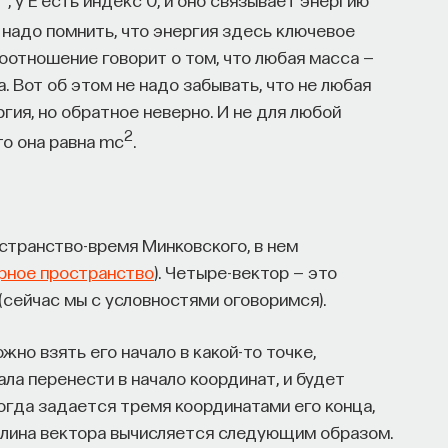
 надо помнить, что энергия здесь ключевое
соотношение говорит о том, что любая масса —
а. Вот об этом не надо забывать, что не любая
ргия, но обратное неверно. И не для любой
2
то она равна mc
.
странство-время Минковского, в нем
рное пространство
). Четыре-вектор — это
 (сейчас мы с условностями оговоримся).
но взять его начало в какой-то точке,
ала перенести в начало координат, и будет
тогда задается тремя координатами его конца,
 Длина вектора вычисляется следующим образом.