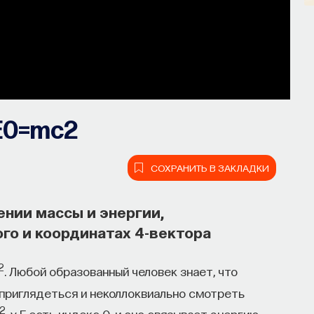
E0=mc2
СОХРАНИТЬ В ЗАКЛАДКИ
нии массы и энергии,
го и координатах 4-вектора
2
. Любой образованный человек знает, что
 приглядеться и неколлоквиально смотреть
2
, у E есть индекс 0, и оно связывает энергию