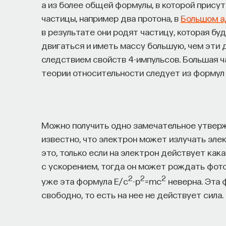
а из более общей формулы, в которой прису
частицы, например два протона, в
Большом а
в результате они родят частицу, которая бу
двигаться и иметь массу большую, чем эти д
следствием свойств 4-импульсов. Большая 
теории относительности следует из формул 
Можно получить одно замечательное утверж
известно, что электрон может излучать элек
это, только если на электрон действует кака
с ускорением, тогда он может рождать фотон
2
2
2
уже эта формула E/c
-p
=mc
неверна. Эта 
свободно, то есть на нее не действует сила.