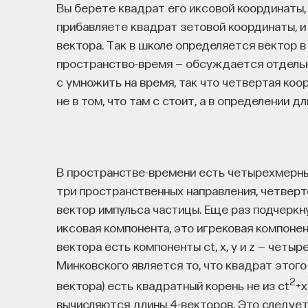
Вы берете квадрат его иксовой координаты,
прибавляете квадрат зетовой координаты, и
вектора. Так в школе определяется вектор 
пространство-время — обсуждается отдельн
c умножить на время, так что четвертая коо
не в том, что там c стоит, а в определении 
В пространстве-времени есть четырехмерный
три пространственных направления, четверт
вектор импульса частицы. Еще раз подчеркну
иксовая компонента, это игрековая компонен
вектора есть компоненты ct, x, y и z — чет
Минковского является то, что квадрат этого 
2
вектора) есть квадратный корень не из ct
+x
вычисляются длины 4-векторов. Это следует