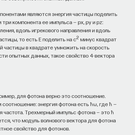
омпонентами являются энергия частицы поделить
 три компонента ее импульса — px, py и pz:
ения, вдоль игрекового направления и вдоль
2
стицы, то есть E поделить на c
минус квадрат
й частицы в квадрате умножить на скорость
сти опытных данных, такое свойство 4-вектора
пример, для фотона верно это соотношение.
м соотношение: энергия фотона есть ħω, где ħ —
ая частота. Трехмерный импульс фотона — это ħ
ается, что модуль волнового вектора для фотона
естное свойство для фотонов.