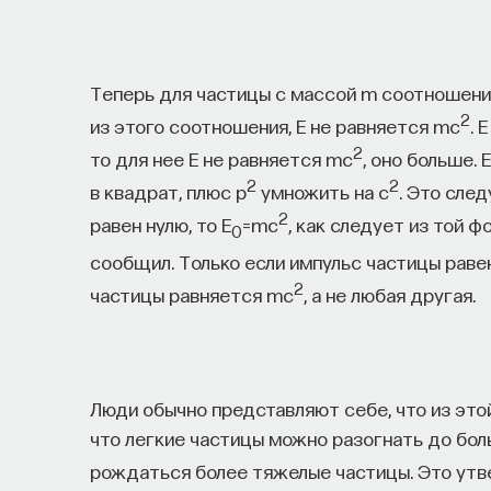
Теперь для частицы с массой m соотношени
2
из этого соотношения, E не равняется mc
. 
2
то для нее E не равняется mc
, оно больше.
2
2
в квадрат, плюс p
умножить на c
. Это сле
2
равен нулю, то E
=mc
, как следует из той ф
0
сообщил. Только если импульс частицы раве
2
частицы равняется mc
, а не любая другая.
Люди обычно представляют себе, что из это
что легкие частицы можно разогнать до бол
рождаться более тяжелые частицы. Это утв