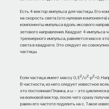
Есть 4-вектор импульса для частицы. Его к
на скорость света (это нулевая компонента) и
компоненты импульса вдоль иксового направл
зетового направления. Квадрат 4-импульса ча
трехмерного импульса, равняется массе это
света в квадрате. Это следует из совокупно
частицы.
2
2
2
Если частица имеет массу 0, E
/c
-p
=0. На
В частности, из него следует известное все
это постоянная Планка, а ω — это циклическ
на волновой вектор, после чего сразу получ
равен его частоте поделить на c. Такое изв