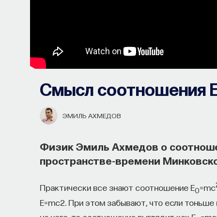
Смысл соотношения 
ЭМИЛЬ АХМЕДОВ
Физик Эмиль Ахмедов о соотноше
пространстве-времени Минковско
Практически все знают соотношение E
=mc
0
E=mc2. При этом забывают, что если тоньше
на него, то соотношение выглядит как E
=mc