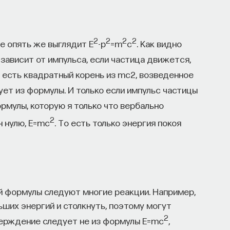
2
2
2
2
е опять же выглядит E
-p
=m
c
. Как видно
E зависит от импульса, если частица движется,
 E есть квадратный корень из mc2, возведенное
дует из формулы. И только если импульс частицы
ормулы, которую я только что вербально
2
н нулю, E=mc
. То есть только энергия покоя
й формулы следуют многие реакции. Например,
ьших энергий и столкнуть, поэтому могут
2
ерждение следует не из формулы E=mc
,