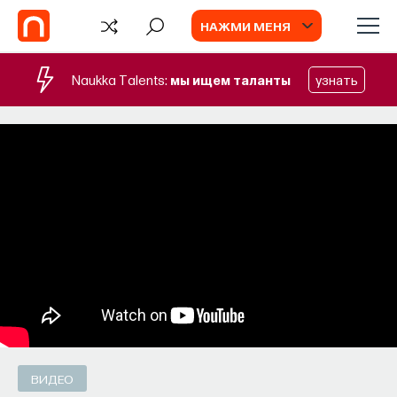
НАЖМИ МЕНЯ
Naukka Talents:
мы ищем таланты
узнать
БЛОГ
Запуск рекрутингового сервиса
Naukka Talents
Основатель ПостНауки Ивар Максутов
запускает сервис, который поможет найти
свою нишу в глобальных deep tech и биотех
компаниях
ПОСТНАУКА
СОХРАНИТЬ В ЗАКЛАДКИ
ВИДЕО