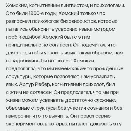
Хомским, когнитивным лингвистом, и психологами.
проекта имеют STEM-образование, при этом
32%
Это были 1960-е годы, Хомский только что
заинтересованы в работе в инновационных
разгромил психологов-бихевиористов, которые
компаниях, но не знают, с чего начать.
пытались объяснить усвоение языка методом
Специалисты сталкиваются с тремя ключевыми
проб и ошибок. Хомский был с этим
барьерами:
принципиально не согласен. Он подсчитал, что
Недостаток информации о глобальных
для того, чтобы усвоить язык таким образом, нам
индустриях и карьерных возможностях
понадобились бы сотни лет. Хомский
мешает поиску подходящих ваканси; ​
предполагал, что мы имеем какие-то врожденные
структуры, которые позволяют нам усваивать
Непрозрачные механизмы в инновационных
язык. Артур Ребер, когнитивный психолог, был
компаниях усложняют процесс
с этим не согласен. Он предполагал, что мы при
трудоустройства​;
жизни можем усваивать достаточно сложные,
Стереотипы не позволяют эффективно
объемные структуры без участия сознания и без
конкурировать на международном рынке​.
намерения что-то выучить. Он провел серию
Что такое Naukka Talents
экспериментов, в которых пытался доказать эту