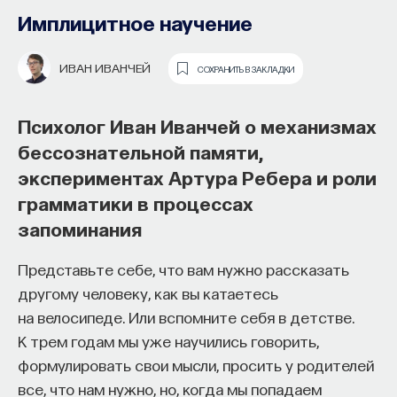
Имплицитное научение
ИВАН ИВАНЧЕЙ
СОХРАНИТЬ В ЗАКЛАДКИ
Психолог Иван Иванчей о механизмах
бессознательной памяти,
экспериментах Артура Ребера и роли
грамматики в процессах
Основатель ПостНауки Ивар
запоминания
Максутов запускает сервис, который
Представьте себе, что вам нужно рассказать
поможет найти свою нишу
другому человеку, как вы катаетесь
в глобальных deep tech и биотех
на велосипеде. Или вспомните себя в детстве.
компаниях
К трем годам мы уже научились говорить,
формулировать свои мысли, просить у родителей
В 2012 году
Ивар Максутов
создал проект
все, что нам нужно, но, когда мы попадаем
ПостНаука, который дал голос учёным и навсегда