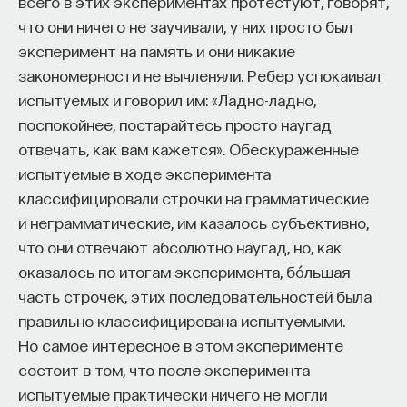
всего в этих экспериментах протестуют, говорят,
Если у вас есть STEM-образование или опыт
что они ничего не заучивали, у них просто был
в исследовательской сфере — это ваш шанс
эксперимент на память и они никакие
выйти на глобальный уровень. Помогите вместе
закономерности не вычленяли. Ребер успокаивал
приблизить Четвёртую индустриальную
испытуемых и говорил им: «Ладно-ладно,
революцию и найти своё место в инновационном
поспокойнее, постарайтесь просто наугад
будущем! ​
отвечать, как вам кажется». Обескураженные
Заполните анкету и загрузите своё резюме,
испытуемые в ходе эксперимента
чтобы стать участником программы
:
классифицировали строчки на грамматические
https://postnauka.org/link/tal1125_blog1
и неграмматические, им казалось субъективно,
что они отвечают абсолютно наугад, но, как
11/24/2025
оказалось по итогам эксперимента, бо́льшая
часть строчек, этих последовательностей была
НАПИСАТЬ НАМ
правильно классифицирована испытуемыми.
Но самое интересное в этом эксперименте
состоит в том, что после эксперимента
испытуемые практически ничего не могли
НАД МАТЕРИАЛОМ РАБОТАЛИ