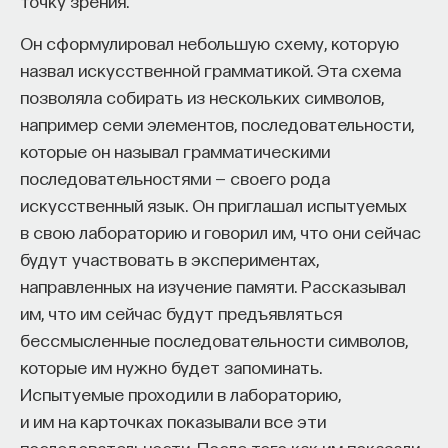
точку зрения.
Naukka Talents
— это не просто рекрутинговый
Он сформулировал небольшую схему, которую
сервис, а комплексная платформа поддержки
назвал искусственной грамматикой. Эта схема
специалистов на пути к карьере в глобальных
позволяла собирать из нескольких символов,
инновационных индустриях. Сервис помогает
например семи элементов, последовательности,
преодолеть существующие барьеры через
которые он называл грамматическими
обучение, карьерное сопровождение и прямые
последовательностями — своего рода
связи с компаниями, заинтересованными
искусственный язык. Он приглашал испытуемых
в
кадрах.​
высококвалифицированных
в свою лабораторию и говорил им, что они сейчас
Сервис создан для всех, кто хочет найти свой
будут участвовать в экспериментах,
путь в инновационных индустриях:
направленных на изучение памяти. Рассказывал
им, что им сейчас будут предъявляться
Учёных, инженеров и исследователей
бессмысленные последовательности символов,
с опытом работы в научной сфере;
которые им нужно будет запоминать.
Специалистов с STEM-образованием,
Испытуемые проходили в лабораторию,
желающих сменить сферу деятельности;
и им на карточках показывали все эти
Тех, кто пока не имеет достаточного опыта
последовательности. После того как им показали