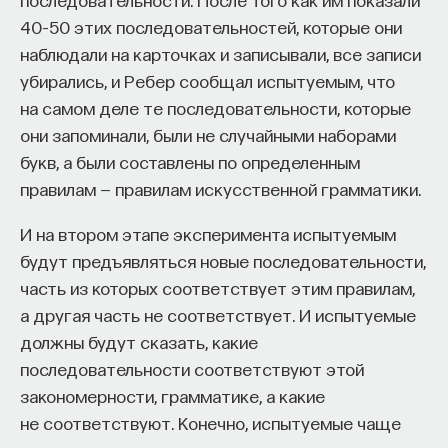
работы в индустрии, но стремится развивать
40–50 этих последовательностей, которые они
необходимые навыки.
наблюдали на карточках и записывали, все записи
убирались, и Ребер сообщал испытуемым, что
Для уже готовых специалистов достаточно
на самом деле те последовательности, которые
оставить информацию о себе: образование, опыт
они запоминали, были не случайными наборами
работы, навыки, интересы и владение
букв, а были составлены по определенным
иностранными языками. Команда
Naukka Talents
правилам — правилам искусственной грамматики.
будет искать, где эти навыки могут быть
применены, и поможет найти международную
И на втором этапе эксперимента испытуемым
deep tech
или биотех компанию, где человек
будут предъявляться новые последовательности,
сможет раскрыть свои таланты.​ Для тех, кто ещё
часть из которых соответствует этим правилам,
набирается опыта, сервис предлагает вебинары
а другая часть не соответствует. И испытуемые
и индивидуальные консультации, чтобы понять,
должны будут сказать, какие
как развить необходимые навыки. Позднее будет
последовательности соответствуют этой
запущена серия спецпроектов, рассказывающих
закономерности, грамматике, а какие
о разных индустриях и их устройстве.​
не соответствуют. Конечно, испытуемые чаще