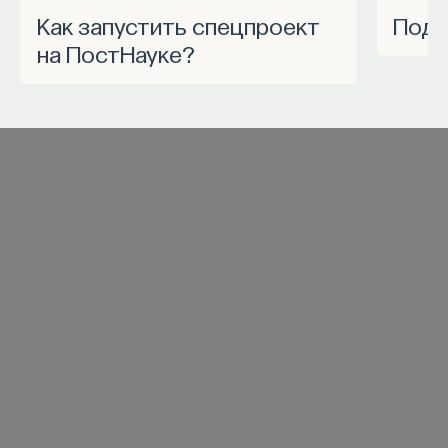
Как запустить спецпроект
Под
на ПостНауке?