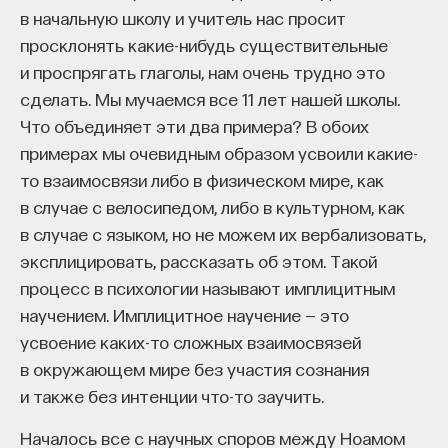
в начальную школу и учитель нас просит
изменил медийное пространство на русском
просклонять какие-нибудь существительные
языке. В 2021 году в Лондоне он основал компанию
и проспрягать глаголы, нам очень трудно это
Naukka
, помогающую учёным
сделать. Мы мучаемся все 11 лет нашей школы.
и предпринимателям превращать их идеи
Что объединяет эти два примера? В обоих
в технологии и успешные стартапы. Теперь
примерах мы очевидным образом усвоили какие-
команда ПостНауки запускает новый сервис —
то взаимосвязи либо в физическом мире, как
Naukka Talents
, рекрутинговое агентство,
в случае с велосипедом, либо в культурном, как
созданное для поддержки специалистов,
в случае с языком, но не можем их вербализовать,
желающих работать в глобальных инновационных
эксплицировать, рассказать об этом. Такой
индустриях.
процесс в психологии называют имплицитным
В ходе работы с научным сообществом Ивар
научением. Имплицитное научение — это
и его команда обнаружили, что инновационные
усвоение каких-то сложных взаимосвязей
индустрии испытывают кадровый голод,
в окружающем мире без участия сознания
особенно молодые deep tech и биотех компании.
и также без интенции что-то заучить.
Исследование аудитории ПостНауки
Началось все с научных споров между Ноамом
подтвердило масштаб: более
60%
слушателей