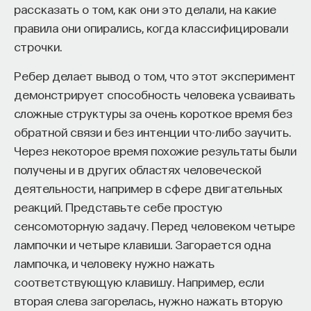
рассказать о том, как они это делали, на какие
правила они опирались, когда классифицировали
ПостНаука
строчки.
команда ПостНауки
Ребер делает вывод о том, что этот эксперимент
демонстрирует способность человека усваивать
Сения Долгачева
сложные структуры за очень короткое время без
редактор ПостНауки
обратной связи и без интенции что-либо заучить.
Через некоторое время похожие результаты были
получены и в других областях человеческой
ТЕХНОЛОГИИ
644 публикации
деятельности, например в сфере двигательных
реакций. Представьте себе простую
сенсомоторную задачу. Перед человеком четыре
ТЕХНОЛОГИИ
МАТЕМАТИКА
ОБРАЗОВАНИЕ
лампочки и четыре клавиши. Загорается одна
НАУКА
БИОТЕХНОЛОГИИ
лампочка, и человеку нужно нажать
соответствующую клавишу. Например, если
ПРОГРАММНАЯ ИНЖЕНЕРИЯ
ТОЧНЫЕ НАУКИ
вторая слева загорелась, нужно нажать вторую
СТРОИТЕЛИ БУДУЩЕГО