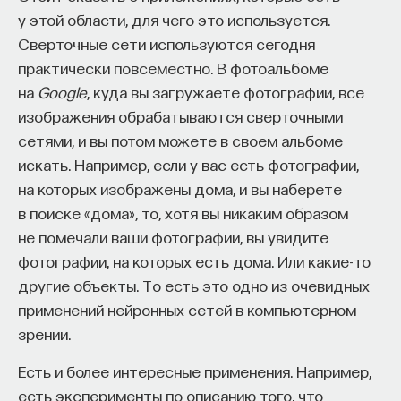
из последних компаний свой дата-центр вынесла
у этой области, для чего это используется.
в Швецию, за полярный круг, для того чтобы
Сверточные сети используются сегодня
не охлаждать дополнительно все свои
практически повсеместно. В фотоальбоме
компьютеры, чтобы сама природа, сама
на
Google
, куда вы загружаете фотографии, все
температура в районе нуля градусов по Кельвину
изображения обрабатываются сверточными
помогала не тратить дополнительную энергию.
сетями, и вы потом можете в своем альбоме
искать. Например, если у вас есть фотографии,
КУРС
Собственно, теперь ближе к нашей электронике,
Философский поиск: начала
на которых изображены дома, и вы наберете
сверхпроводящей. Само слово
в поиске «дома», то, хотя вы никаким образом
«сверхпроводимость» говорит о том, что ток
СОХРАНИТЬ КУРС
не помечали ваши фотографии, вы увидите
в сверхпроводящих элементах течет без
фотографии, на которых есть дома. Или какие-то
сопротивления, и вопрос о тепловыделении,
другие объекты. То есть это одно из очевидных
потреблении энергии тут, конечно, значительно
применений нейронных сетей в компьютерном
проще решить.
зрении.
Есть и более интересные применения. Например,
Что такое бинарная, обычная цифровая
есть эксперименты по описанию того, что