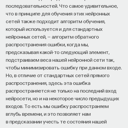
вы сделаете сантиметровое колечко, то в нем
последовательностей. Что самое удивительное,
тоже возникнет квантование. Нас интересует
что в принципе для обучения этих нейронных
квантование магнитного потока (поле,
сетей также подходит алгоритм обучения,
умноженное на площадь кольца, — это магнитный
который используется и для стандартных
поток). Таких магнитных потоков в этом кольце
нейронных сетей, — алгоритм обратного
должно быть целое число. Это очень удобное
распространения ошибки, когда мы,
свойство: если сделать кольцо не очень
предсказывая какой-то следующий элемент,
массивным, потому что в массивном кольце поток
подстраиваем веса нашей нейронной сети так,
будет сохраняться и не меняться, а нам нужно
чтобы минимизировать ошибку при данном входе.
еще устроить некие слабые звенья в этом
Но, в отличие от стандартных сетей прямого
колечке, через которые этот поток будет
распространения, здесь эта ошибка
проникать, «пробулькивать» этими квантами
распространяется не только на последний вход
магнитного потока, то теперь, если эти колечки
нейросети, но и на некоторое число предыдущих
представить в виде некой лестницы, представить,
входов. То есть мы ошибку распространяем
что это «квадратные колечки», которые связаны
вглубь времени, и это позволяет нам
в некую цепь, можно этот квантовый поток
в предсказании учесть те состояния нашей
передавать из ячейки в ячейку, создавать