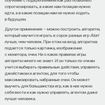
740 публикаций
спрогнозировать, в какие нам позиции нужно
идти, а в какие позиции нам не нужно ходить
ФИЗИКА
ТЕХНОЛОГИИ
КВАНТОВАЯ ФИЗИКА
в будущем.
КВАНТОВАЯ МЕХАНИКА
МАГНИТНОЕ ПОЛЕ
Другое применение — можно построить алгоритм,
СВЕРХПРОВОДИМОСТЬ
ЭЛЕКТРОНИКА
который научится играть в сорок разных игр
Atari
лучше, чем человек. При этом на вход алгоритма
КВАНТ
ТОЧНЫЕ НАУКИ
подается только картинка, изображение
с монитора, очки. Ни о каких правилах игры
алгоритм ничего не знает. И он только по очкам
учится выбирать правильные действия, управлять
джойстиком и агентом, для того чтобы
максимизировать набранные очки. Он может
выучить для большинства игр, как в них нужно
себя вести и как нужно управлять агентом даже
лучше человека.
Внеси свой вклад в дело