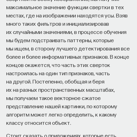
максимальное значение функции свертки в тех
приводит к тому, что наряду с теми
местах, где на изображении находятся усы. Взяв
классическими явлениями, на которых она
НАД МАТЕРИАЛОМ РАБОТАЛИ
много таких фильтров и инициализировав
основана, появляются уже квантовые эффекты,
их случайными значениями, в процессе обучения
и они мешают тому обычному функционированию.
ПостНаука
мы будем подстраивать паттерны, которые
команда ПостНауки
мы ищем, в сторону лучшего детектирования все
более и более информативных признаков. В конце
До какого-то времени казалось, что нет проблем,
концов окажется, что часть этих сверток
какая разница, что там потребляет наш телевизор
НАУКА
настроилась на один тип признаков, часть
или компьютер. Например, еще одно, чем мы все
237 публикаций
на другой. Постепенно, обобщая и беря
пользуемся, — это дата-центры. Каждая большая
их на разных пространственных масштабах,
интернет-система, например
Google
, «Яндекс»
НАУКА
ЖУРНАЛ
мы получаем такое векторное сжатое
и так далее, имеет огромные дата-центры, куда
представление нашей картинки, по которому
мы, обращаясь в интернете к своей почте и так
ФИЛОСОФСКИЙ ПОИСК: НАЧАЛА
алгоритм может легко определить, к какому
далее, сбрасываем очень много своих данных.
классу относится объект.
Это мегаватты, гигаватты, если говорить о целом
дата-центре. Вплоть до того, что одна
Стоит сказать о приложениях, которые есть