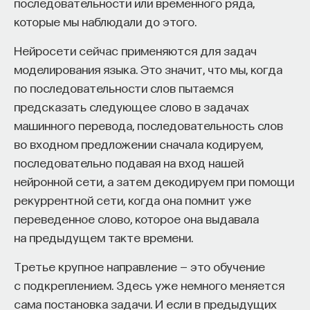
последовательности или временного ряда,
логические структуры. И они созданы.
которые мы наблюдали до этого.
Нейросети сейчас применяются для задач
Впервые о такой электронике заговорили в 80-х
моделирования языка. Это значит, что мы, когда
годах, и заговорили у нас. В Советском Союзе это
по последовательности слов пытаемся
был Московский университет, физический
предсказать следующее слово в задачах
факультет и профессор Лихарев, который,
машинного перевода, последовательность слов
к сожалению, уехал в Америку и там,
во входном предложении сначала кодируем,
в Университете Стоуни-Брук, продолжал
последовательно подавая на вход нашей
исследования. В России тоже осталось несколько
нейронной сети, а затем декодируем при помощи
групп, которые этим занимаются, и, собственно,
рекуррентной сети, когда она помнит уже
все вместе это уже мировое комьюнити
переведенное слово, которое она выдавала
не потеряно, все решают проблемы, которые есть
на предыдущем такте времени.
у этой электроники.
Третье крупное направление — это обучение
с подкреплением. Здесь уже немного меняется
сама постановка задачи. И если в предыдущих