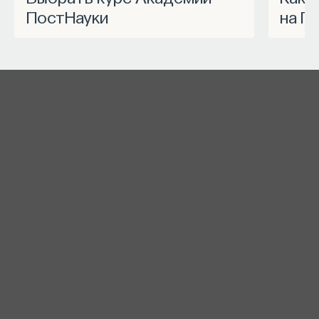
ПостНауки
на П