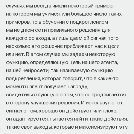
Но сначала я скажу о преимуществах, а потом
случаях мы всегда имели некоторый пример,
о проблемах. Преимущество — то, что, во-первых,
на котором мы учимся, или большое число таких
она очень низко, как говорят, диссипативная,
примеров, то в обучении с подкреплением
то есть потребляет мало энергии. Она очень
мы не даем сети правильного решения для
быстрая. Фактически такой стандартный
каждого ее входа, а лишь даем ей сигнал того,
сверхпроводящий элемент ниобий, который
насколько это решение приближает нас к цели
приходит в сверхпроводящее состояние ниже 9
или нет. В этом случае мы задаем некоторую
градусов Кельвина, на нем можно организовывать
функцию, определяющую цель нашего агента,
электронику с тактовой частотой в сотни
нашей нейросети, так называемую функцию
гигагерц. Если вы смотрите на переднюю панель
подкрепления, которая говорит, что в какие-то
своего компьютера, то самые лучшие
моменты агент получает награду,
компьютеры — это единицы гигагерц (гига — это
свидетельствующую о том, что он продвигается
109 герц). Таким образом, можно значительно
в сторону улучшения решения. И используя этот
увеличить тактовую частоту, то есть
сигнал о том, хорошо он действует или плохо,
производительность компьютера, что
он адаптируется, пытается найти такие действия,
фактически уже невозможно в обычной
такие свои выходы, которые и максимизируют эту
полупроводниковой логике. Это всё —