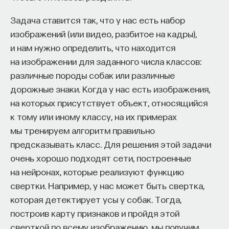
Какие же проблемы возникают
такое пространство и что такое время? Что
Задача ставится так, что у нас есть набор
с полупроводниковой электроникой? Почему
значит мыслить и что представляет собой наше
изображений (или видео, разбитое на кадры),
физики из разных областей пытаются придумать
сознание? Реальна ли реальность и откуда
и нам нужно определить, что находится
что-то новое? Есть два предела, которые
мы знаем то, что знаем? Существует ли в мире
на изображении для заданного числа классов:
полупроводниковая электроника уже достигла.
свобода?
различные породы собак или различные
Во-первых, это фактически невозможность
— Переосмыслите границы доверия
дорожные знаки. Когда у нас есть изображения,
дальнейшего уменьшения элементов, то есть
собственному знанию.
на которых присутствует объект, относящийся
увеличения интеграции этих полупроводниковых
к тому или иному классу, на их примерах
структур, которые, как каждый из нас по крайней
Автор курса:
Диана Гаспарян
— кандидат
мы тренируем алгоритм правильно
мере знает, присутствуют в каждом компьютере,
философских наук, профессор Школы философии
предсказывать класс. Для решения этой задачи
телевизоре и так далее. Во-вторых, это очень
и культурологии факультета гуманитарных наук
очень хорошо подходят сети, построенные
значительное тепловыделение, происходящее
НИУ ВШЭ.
на нейронах, которые реализуют функцию
в этих элементах. Собственно, эти две проблемы
3/30/2022
свертки. Например, у нас может быть свертка,
связаны отчасти потому, что нельзя далее
которая детектирует усы у собак. Тогда,
уменьшать элементы, так как они уже друг друга
НАПИСАТЬ НАМ
построив карту признаков и пройдя этой
сильно греют. А кроме того, дальнейшее
сверткой по всему изображению, мы получим
уменьшение полупроводниковой электроники