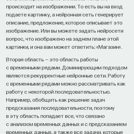
электроника? Это фактически закодированный
происходит на изображении. То есть вы на вход
Внеси свой вклад в дело
набор нулей и единиц (нуль, скажем, значит
подаете картинку, а нейронная сеть генерирует
просвещения!
«выключено», один — «включено»). То есть нужны
описание, предложение, которое описывает это
переключатели, энергия потребляется при
изображение. Или вы можете задать нейросети
ПОДДЕРЖАТЬ ПОСТНАУКУ
каждом переключении из нуля в единицу. Это тот
вопрос, что изображено на заднем плане этой
минимальный расход энергии, который
картинки, и она вам может ответить: «Магазин».
умножается во много раз для совершения любой
Вторая область — это область работы
операции, и таким образом определяет это
с временными рядами. Доминирующим подходом
потребление энергии. Рассчитан некий
являются рекуррентные нейронные сети. Работу
теоретический предел для такого
с временными рядами можно рассматривать как
переключения — где-то порядка 10-21 Дж.
работу с некоторой последовательностью.
Сверхпроводящая электроника обеспечивает 10-
Например, обобщить как решение задач
19 Дж на одно переключение, то есть всего на 2
предсказания последовательности, поэтому
порядка, в 100 раз выше, чем этот теоретический
в эту область попадает все, что связано
предел. Если говорить о полупроводниковой
с анализом временных данных и с предсказанием
электронике, то обычная электроника, основанная
временных данных, а также все задачи, которые
на полевых транзисторах, которые все сейчас