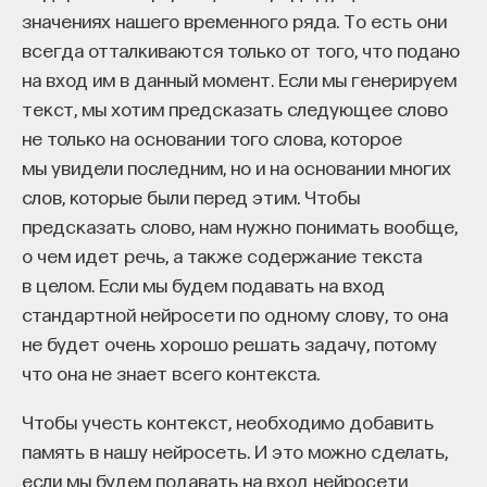
занимаемся, гораздо более изящная
значениях нашего временного ряда. То есть они
сверхпроводящая электроника — это так
всегда отталкиваются только от того, что подано
называемая одноквантовая логика, или по-
на вход им в данный момент. Если мы генерируем
английски
Rapid Single Flux Quantum
, которая
текст, мы хотим предсказать следующее слово
оперирует не переключениями,
не только на основании того слова, которое
а манипулированием квантами магнитного потока.
мы увидели последним, но и на основании многих
слов, которые были перед этим. Чтобы
предсказать слово, нам нужно понимать вообще,
Здесь, наверное, надо остановиться и сказать,
о чем идет речь, а также содержание текста
что это уже квантовая механика — не бог весть
в целом. Если мы будем подавать на вход
какая для тех, кто ее изучает, но уже квантовая.
стандартной нейросети по одному слову, то она
В квантовой механике существует дуализм
не будет очень хорошо решать задачу, потому
«частица — волна», каждый школьник, наверное,
что она не знает всего контекста.
это знает. Здесь уже надо говорить о волне. Если
Чтобы учесть контекст, необходимо добавить
представить некое колечко сверхпроводника,
память в нашу нейросеть. И это можно сделать,
то можно считать, что, когда ток течет
если мы будем подавать на вход нейросети
по колечку, у вас движутся такие одиночные