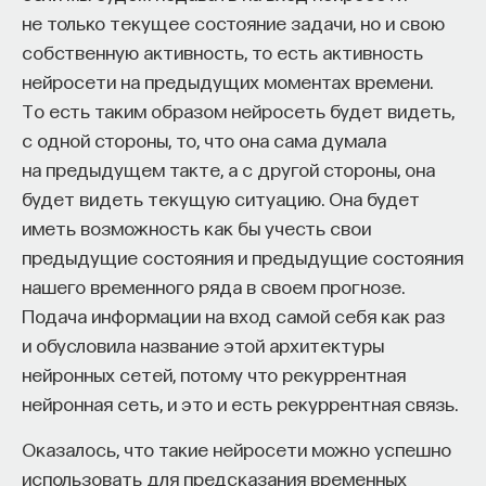
не только текущее состояние задачи, но и свою
электроны. А можно представить, что это волна
собственную активность, то есть активность
с периодом, с фазой, и о волне уже нельзя
нейросети на предыдущих моментах времени.
сказать, находится она в этой точке кольца или
То есть таким образом нейросеть будет видеть,
в другой. То есть она должна быть однозначно
с одной стороны, то, что она сама думала
при обходе по этому кольцу. Это означает, что
на предыдущем такте, а с другой стороны, она
на длине этого кольца должно быть целое число
будет видеть текущую ситуацию. Она будет
длин волн этой волны. Это обязательство иметь
иметь возможность как бы учесть свои
целое число длин волн (то есть увеличить можно,
предыдущие состояния и предыдущие состояния
только добавив еще одну волну) приводит
нашего временного ряда в своем прогнозе.
к квантованию. Не только в нашем случае,
Подача информации на вход самой себя как раз
но в нашем случае это особо интересно.
и обусловила название этой архитектуры
Сверхпроводимость — макроскопическое
нейронных сетей, потому что рекуррентная
квантовое явление. Там все электроны
нейронная сеть, и это и есть рекуррентная связь.
в довольно больших кусках сверхпроводника
Оказалось, что такие нейросети можно успешно
описываются единой волной, поэтому даже если
использовать для предсказания временных