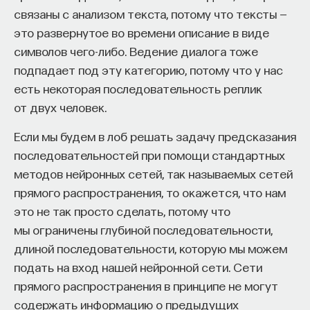
связаны с анализом текста, потому что тексты —
используют, так называемая CMOS-логика,
это развернутое во времени описание в виде
на одно переключение использует на 5 порядков,
символов чего-либо. Ведение диалога тоже
то есть в 100 000 раз, больше энергии, чем
подпадает под эту категорию, потому что у нас
в сверхпроводящей электронике.
есть некоторая последовательность реплик
от двух человек.
Самое простое, конечно, если
Если мы будем в лоб решать задачу предсказания
в сверхпроводящей электронике сделать некий
последовательностей при помощи стандартных
сверхпроводящий элемент, который в состоянии
методов нейронных сетей, так называемых сетей
«нуль» находится в сверхпроводящем состоянии,
прямого распространения, то окажется, что нам
то есть без сопротивления, а в состоянии
это не так просто сделать, потому что
«единица» происходит переключение в состояние
мы ограничены глубиной последовательности,
резистивное, где есть какое-то сопротивление.
длиной последовательности, которую мы можем
И такие переключатели существуют. В 1983 году
подать на вход нашей нейронной сети. Сети
IBM пыталась сделать компьютеры на таком
прямого распространения в принципе не могут
принципе. Сейчас придумана, и мы этим
содержать информацию о предыдущих