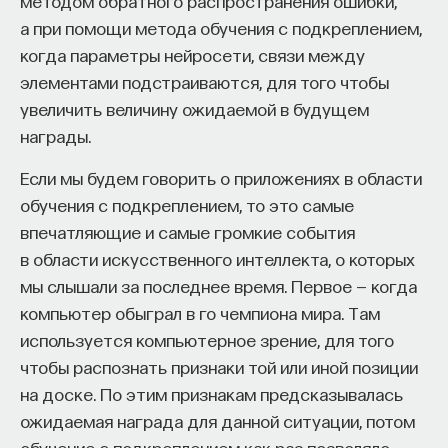
методом обратного распространения ошибки,
электроникой, сверхпроводящими кубитами,
а при помощи метода обучения с подкреплением,
которые основа будущего квантового
когда параметры нейросети, связи между
компьютера.
элементами подстраиваются, для того чтобы
увеличить величину ожидаемой в будущем
12/10/2015
награды.
НАПИСАТЬ НАМ
Если мы будем говорить о приложениях в области
обучения с подкреплением, то это самые
впечатляющие и самые громкие события
в области искусственного интеллекта, о которых
НАД МАТЕРИАЛОМ РАБОТАЛИ
мы слышали за последнее время. Первое — когда
компьютер обыграл в го чемпиона мира. Там
Валерий Рязанов
используется компьютерное зрение, для того
Доктор физико-математических наук,
чтобы распознать признаки той или иной позиции
профессор ИФТТ РАН
на доске. По этим признакам предсказывалась
ожидаемая награда для данной ситуации, потом
ФИЗИКА
обучение с подкреплением как раз позволяло