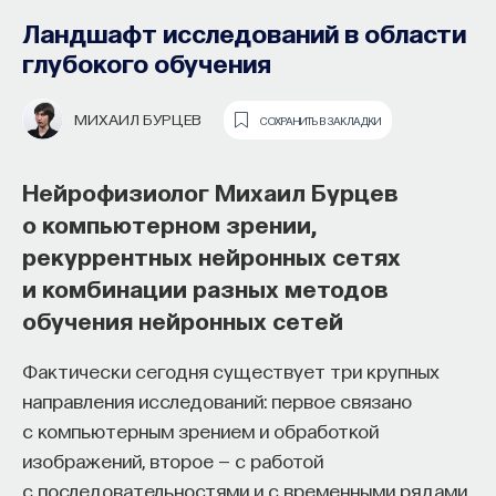
электроники
Ландшафт исследований в области
глубокого обучения
ВАЛЕРИЙ РЯЗАНОВ
СОХРАНИТЬ В ЗАКЛАДКИ
МИХАИЛ БУРЦЕВ
СОХРАНИТЬ В ЗАКЛАДКИ
Физик Валерий Рязанов
о недостатках полупроводниковой
Нейрофизиолог Михаил Бурцев
электроники, квантовании
о компьютерном зрении,
Как философия помогает составлять
магнитного потока и принципах
рекуррентных нейронных сетях
собственное мнение
охлаждения компьютеров
и комбинации разных методов
о происходящем в мире?
обучения нейронных сетей
Каждый год в декабре Национальный
Как философия помогает понять мир, в котором
исследовательский технологический
Фактически сегодня существует три крупных
мы живем, расширять собственные
университет «МИСиС» проводит
направления исследований: первое связано
представления об окружающей
«Рождественские лекции», в рамках которых
с компьютерным зрением и обработкой
действительности и познавать самого себя?
ведущие ученые России и мира рассказывают
изображений, второе — с работой
Ответы на эти и другие вопросы можно найти,
о своих исследованиях. В совместном
с последовательностями и с временными рядами,
записавшись
на курс «Философский поиск: