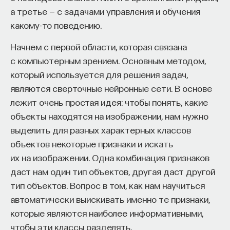
специальном проекте ПостНауки и МИСиС
а третье — с задачами управления и обучения
начала»
.
мы покажем и расскажем об этих лекциях
какому-то поведению.
и их участниках. В первом материале вы узнаете
Слушатели курса убедятся в том, что
Начнем с первой области, которая связана
о развитии сверхпроводящей электроники
философский поиск — это не только каскад
с компьютерным зрением. Основным методом,
и основах будущего квантового компьютера.
занимательных головоломок, но и набор
который используется для решения задач,
инструментов, жизненно необходимых для
Моя тема, моя область исследований — это
являются сверточные нейронные сети. В основе
современного человека.
сверхпроводящая электроника. Она менее
лежит очень простая идея: чтобы понять, какие
известна, чем полупроводниковая электроника,
Пройдя этот курс, вы:
объекты находятся на изображении, нам нужно
и прежде всего задают вопрос, а чем же плоха
выделить для разных характерных классов
— Овладеете ключевыми для независимого
полупроводниковая электроника, зачем нужно
объектов некоторые признаки и искать
мышления навыками: научитесь критически
придумывать какие-то новые. А новых придумано
их на изображении. Одна комбинация признаков
воспринимать информацию и логично
уже много: есть молекулярная электроника, есть
даст нам один тип объектов, другая даст другой
и аргументированно доказывать свою точку
спинтроника, есть одноэлектроника. Наша
тип объектов. Вопрос в том, как нам научиться
зрения.
электроника — сверхпроводящая.
автоматически выискивать именно те признаки,
— Узнаете, как философия отвечает
которые являются наиболее информативными,
на основополагающие вопросы человечества: что
чтобы эти классы разделять.