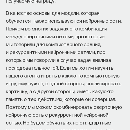
получаемую награду.
преимущества, и поэтому сверхпроводящая
электроника привлекает большое внимание.
В качестве основы для модели, которая
В 2012 году была объявлена программа
обучается, также используются нейронные сети.
по реализации сверхпроводящего квантового
Причем во многих задачах это комбинация
компьютера. Там две проблемы: достаточно
между сверточными сетями, про которые
небольшой процессор и память, которая
мы говорили для компьютерного зрения,
соответствует этой электронике.
и рекуррентными нейронными сетями, про
которые мы говорили в случае задач анализа
Вот, собственно, чем занимаемся мы в наших
последовательностей. Если мы хотим научить
институтах. Основное мое место работы —
нашего агента играть в какую-то компьютерную
лаборатория, которая находится в Черноголовке,
игру, ему нужно, с одной стороны, анализировать
в Институте физики твердого тела РАН. Я также
картинку, а с другой стороны, иметь какую-то
веду проект в МИСиС. Все вместе мы решаем
память о тех действиях, которые он совершал.
проблемы той электроники, о которой я сказал, —
Поэтому мы можем скомбинировать сверточную
цифровой сверхпроводящей электроники,
нейронную сеть с рекуррентной нейронной
сверхбыстрой, сверхэнергоэффективной. Кроме
сетью. Но будем обучать их не стандартным
того, также занимаемся и квантовой