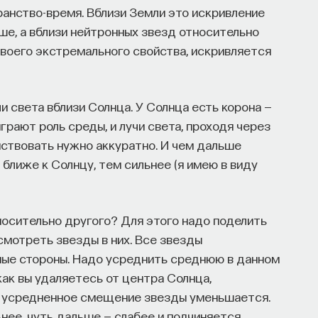
анство-время. Вблизи Земли это искривление
ше, а вблизи нейтронных звезд относительно
своего экстремального свойства, искривляется
 света вблизи Солнца. У Солнца есть корона —
грают роль среды, и лучи света, проходя через
йствовать нужно аккуратно. И чем дальше
ближе к Солнцу, тем сильнее (я имею в виду
носительно другого? Для этого надо поделить
смотреть звезды в них. Все звезды
зные стороны. Надо усреднить среднюю в данном
 как вы удаляетесь от центра Солнца,
, усредненное смещение звезды уменьшается.
нее, чуть дальше — слабее и подчиняется