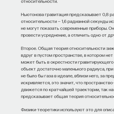
относительности.
Ньютонова гравитация предсказывает 0,8 р
относительности — 1,6 радианной секунды ис
не могут показать современные приборы. Они
провести усреднение, а отличить одно от дру
Второе. Общая теория относительности зижд
вдруг в пустом пространстве, в котором нет
может быть в окрестности гравитирующего т
объект достаточно маленького радиуса, при
не было бы газа в идеале, вблизи него, за пр
искривляется, это значит, что пространство
движется по кратчайшей траектории, так н
предсказывает общая теория относительно
Физики-теоретики используют это для описа