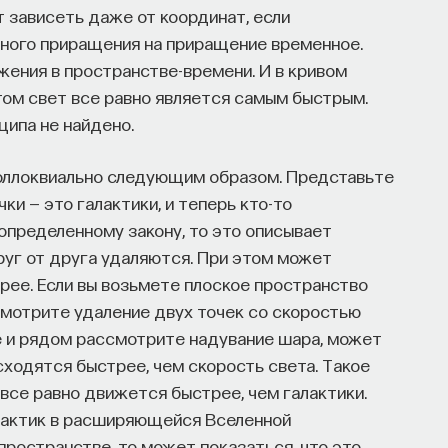
т зависеть даже от координат, если
нного приращения на приращение временное.
жения в пространстве-времени. И в кривом
этом свет все равно является самым быстрым.
ципа не найдено.
оллоквиально следующим образом. Представьте
чки — это галактики, и теперь кто-то
 определенному закону, то это описывает
друг от друга удаляются. При этом может
рее. Если вы возьмете плоское пространство
смотрите удаление двух точек со скоростью
е и рядом рассмотрите надувание шара, может
асходятся быстрее, чем скорость света. Такое
 все равно движется быстрее, чем галактики.
алактик в расширяющейся Вселенной
пространстве, то может показаться, что это