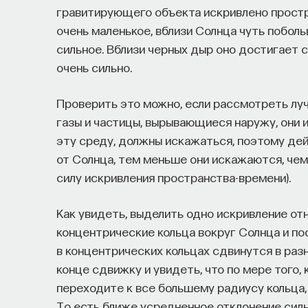
гравитирующего объекта искривлено простр
очень маленькое, вблизи Солнца чуть поболь
сильное. Вблизи черных дыр оно достигает 
очень сильно.
Проверить это можно, если рассмотреть лучи
газы и частицы, вырывающиеся наружу, они и
эту среду, должны искажаться, поэтому де
от Солнца, тем меньше они искажаются, чем 
силу искривления пространства-времени).
Как увидеть, выделить одно искривление от
концентрические кольца вокруг Солнца и по
в концентрических кольцах сдвинутся в ра
конце сдвижку и увидеть, что по мере того,
переходите к все большему радиусу кольца
То есть ближе усредненное отклонение силь