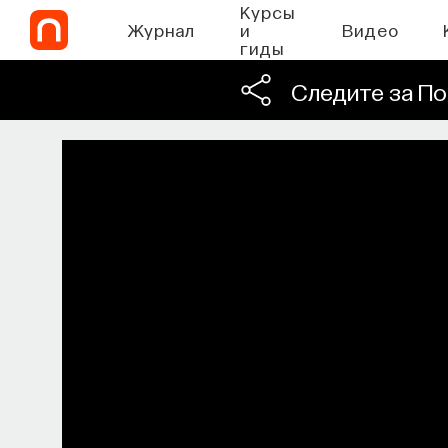
Курсы
Журнал
и
Видео
гиды
Следите за По