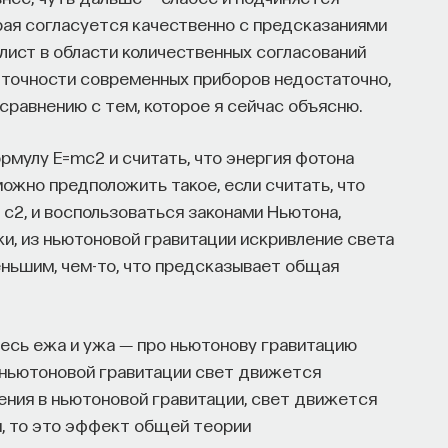
орая согласуется качественно с предсказаниями
лист в области количественных согласований
о, точности современных приборов недостаточно,
сравнению с тем, которое я сейчас объясню.
ормулу E=mc2 и считать, что энергия фотона
можно предположить такое, если считать, что
 c2, и воспользоваться законами Ньютона,
и, из ньютоновой гравитации искривление света
меньшим, чем-то, что предсказывает общая
есь ежа и ужа ― про ньютонову гравитацию
 ньютоновой гравитации свет движется
ления в ньютоновой гравитации, свет движется
я, то это эффект общей теории