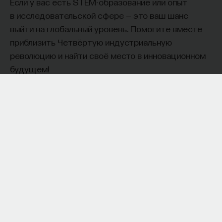
Если у вас есть STEM-образование или опыт
в исследовательской сфере — это ваш шанс
выйти на глобальный уровень. Помогите вместе
приблизить Четвёртую индустриальную
революцию и найти своё место в инновационном
будущем! ​
Заполните анкету и загрузите своё резюме,
чтобы стать участником программы
:
https://postnauka.org/link/tal1125_blog1
11/24/2025
НАПИСАТЬ НАМ
НАД МАТЕРИАЛОМ РАБОТАЛИ