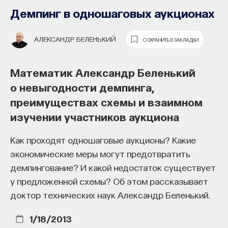
Демпинг в одношаговых аукционах
АЛЕКСАНДР БЕЛЕНЬКИЙ
СОХРАНИТЬ В ЗАКЛАДКИ
Математик Александр Беленький
о невыгодности демпинга,
преимуществах схемы и взаимном
изучении участников аукциона
Основатель ПостНауки Ивар
Как проходят одношаговые аукционы? Какие
Максутов запускает сервис, который
экономические меры могут предотвратить
поможет найти свою нишу
демпингование? И какой недостаток существует
в глобальных deep tech и биотех
у предложенной схемы? Об этом рассказывает
компаниях
доктор технических наук Александр Беленький.
В 2012 году
Ивар Максутов
создал проект
1/18/2013
ПостНаука, который дал голос учёным и навсегда