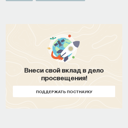
проекта имеют STEM-образование, при этом
32%
заинтересованы в работе в инновационных
компаниях, но не знают, с чего начать.
Специалисты сталкиваются с тремя ключевыми
барьерами:
Недостаток информации о глобальных
индустриях и карьерных возможностях
мешает поиску подходящих ваканси; ​
Внеси свой вклад в дело
Непрозрачные механизмы в инновационных
просвещения!
компаниях усложняют процесс
трудоустройства​;
ПОДДЕРЖАТЬ ПОСТНАУКУ
Стереотипы не позволяют эффективно
конкурировать на международном рынке​.
Что такое Naukka Talents