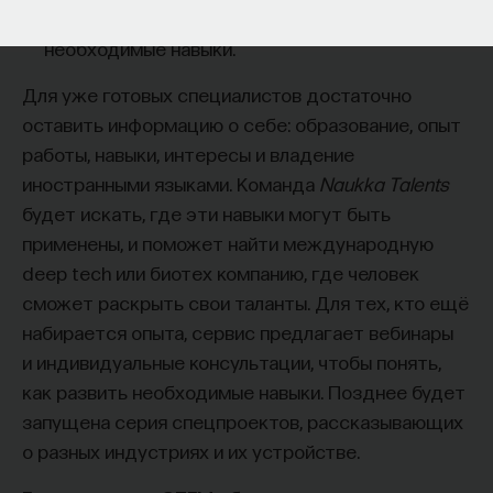
работы в индустрии, но стремится развивать
необходимые навыки.
Для уже готовых специалистов достаточно
оставить информацию о себе: образование, опыт
работы, навыки, интересы и владение
иностранными языками. Команда
Naukka Talents
будет искать, где эти навыки могут быть
применены, и поможет найти международную
deep tech
или биотех компанию, где человек
сможет раскрыть свои таланты.​ Для тех, кто ещё
набирается опыта, сервис предлагает вебинары
и индивидуальные консультации, чтобы понять,
как развить необходимые навыки. Позднее будет
запущена серия спецпроектов, рассказывающих
о разных индустриях и их устройстве.​