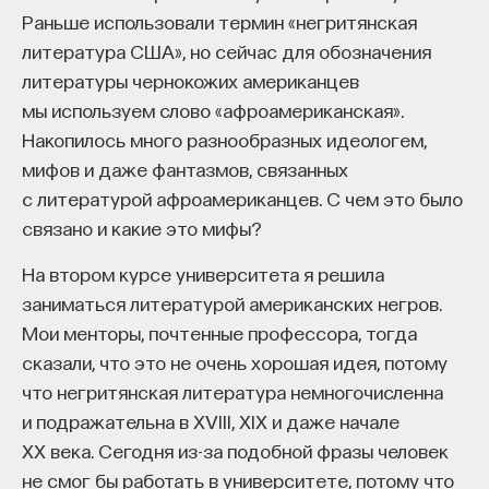
Раньше использовали термин «негритянская
начала»
.
литература США», но сейчас для обозначения
Слушатели курса убедятся в том, что
литературы чернокожих американцев
философский поиск — это не только каскад
мы используем слово «афроамериканская».
занимательных головоломок, но и набор
Накопилось много разнообразных идеологем,
инструментов, жизненно необходимых для
мифов и даже фантазмов, связанных
современного человека.
с литературой афроамериканцев. С чем это было
связано и какие это мифы?
Пройдя этот курс, вы:
На втором курсе университета я решила
— Овладеете ключевыми для независимого
заниматься литературой американских негров.
мышления навыками: научитесь критически
Мои менторы, почтенные профессора, тогда
воспринимать информацию и логично
сказали, что это не очень хорошая идея, потому
и аргументированно доказывать свою точку
что негритянская литература немногочисленна
зрения.
и подражательна в XVIII, XIX и даже начале
— Узнаете, как философия отвечает
XX века. Сегодня из-за подобной фразы человек
на основополагающие вопросы человечества: что
не смог бы работать в университете, потому что