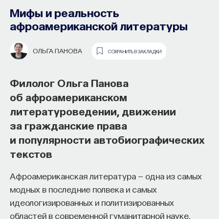
Мифы и реальность
афроамериканской литературы
ОЛЬГА ПАНОВА
СОХРАНИТЬ В ЗАКЛАДКИ
Филолог Ольга Панова
об афроамериканском
Как философия помогает составлять
литературоведении, движении
собственное мнение
за гражданские права
о происходящем в мире?
и популярности автобиографических
Как философия помогает понять мир, в котором
текстов
мы живем, расширять собственные
Афроамериканская литература — одна из самых
представления об окружающей
модных в последние полвека и самых
действительности и познавать самого себя?
идеологизированных и политизированных
Ответы на эти и другие вопросы можно найти,
областей в современной гуманитарной науке.
записавшись
на курс «Философский поиск: