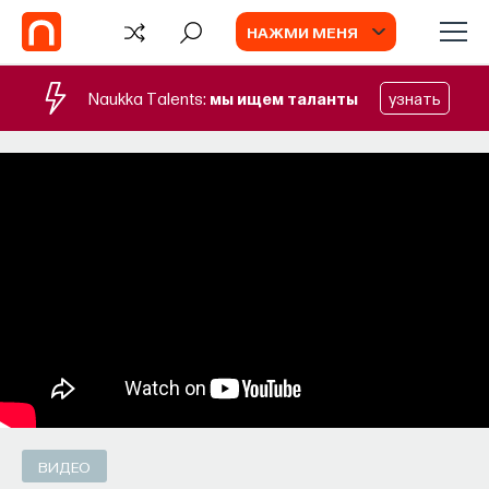
НАЖМИ МЕНЯ
Naukka Talents:
мы ищем таланты
узнать
СОБЫТИЯ
Философский поиск: начала
Как философия помогает составлять
собственное мнение о происходящем
в мире?
ПОСТНАУКА
СОХРАНИТЬ В ЗАКЛАДКИ
ВИДЕО