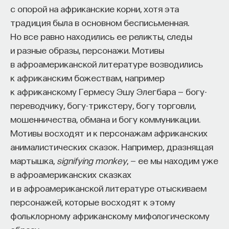
с опорой на африканские корни, хотя эта
традиция была в основном бесписьменная.
Но все равно находились ее реликты, следы
и разные образы, персонажи. Мотивы
в афроамериканской литературе возводились
к африканским божествам, например
к африканскому Гермесу Эшу Элегбара — богу-
переводчику, богу-трикстеру, богу торговли,
мошенничества, обмана и богу коммуникации.
Мотивы восходят и к персонажам африканских
анималистических сказок. Например, дразнящая
мартышка,
signifying monkey
, — ее мы находим уже
в афроамериканских сказках
и в афроамериканской литературе отыскиваем
персонажей, которые восходят к этому
фольклорному африканскому мифологическому