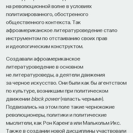
на революционной волне в условиях
политизированного, обостренного
общественного контекста. Так
афроамериканское литературоведение стало
инструментом по отстаиванию своих прав
и идеологическим конструктом.
КУРС
Создавали афроамериканское
Философский поиск: начала
литературоведение в основном
не литературоведы, а деятели движения
СОХРАНИТЬ КУРС
за черное искусство. Они были как бы агентством
по культуре, возникшим при политическом
движении
black power
(«власть черным»).
Подвизались на этом поле такие чернокожие
революционеры, политики и политические
мыслители, как Рон Каренга или Малькольм Икс.
Также в создании новой дисциплины участвовали