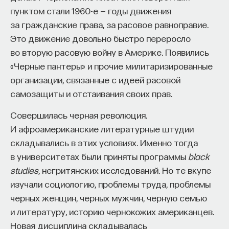
пунктом стали 1960-е — годы движения
за гражданские права, за расовое равноправие.
Это движение довольно быстро переросло
НАД МАТЕРИАЛОМ РАБОТАЛИ
во вторую расовую войну в Америке. Появились
ПостНаука
«Черные пантеры» и прочие милитаризированные
команда ПостНауки
организации, связанные с идеей расовой
самозащиты и отстаивания своих прав.
Совершилась черная революция.
НАУКА
И афроамериканские литературные штудии
237 публикаций
складывались в этих условиях. Именно тогда
в университетах были приняты программы
black
НАУКА
ЖУРНАЛ
studies
, негритянских исследований. Но те вкупе
ФИЛОСОФСКИЙ ПОИСК: НАЧАЛА
изучали социологию, проблемы труда, проблемы
черных женщин, черных мужчин, черную семью
и литературу, историю чернокожих американцев.
Новая дисциплина складывалась