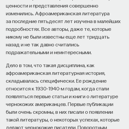
такое пространство и что такое время? Что
ценности и представления совершенно
значит мыслить и что представляет собой наше
изменились. Афроамериканская литература
сознание? Реальна ли реальность и откуда
за последние пятьдесят лет изучена в малейших
мы знаем то, что знаем? Существует ли в мире
подробностях. Все авторы, даже те, которые
свобода?
никому не были известны еще лет тридцать
назад и не так давно считались
— Переосмыслите границы доверия
подражательными и неинтересными.
собственному знанию.
Дело в том, что такая дисциплина, как
Автор курса:
Диана Гаспарян
— кандидат
афроамериканская литературная история,
философских наук, профессор Школы философии
складывалась специфически. Ее рождение
и культурологии факультета гуманитарных наук
относится к 1930–1940-м годам, когда стали
НИУ ВШЭ.
появляться первые статьи и книги о литературе
3/30/2022
чернокожих американцев. Первые публикации
были очень скромны, в них писали о появлении
НАПИСАТЬ НАМ
такой литературы, о некоторых успехах, которые
делают чернокожие писатели. Поворотным