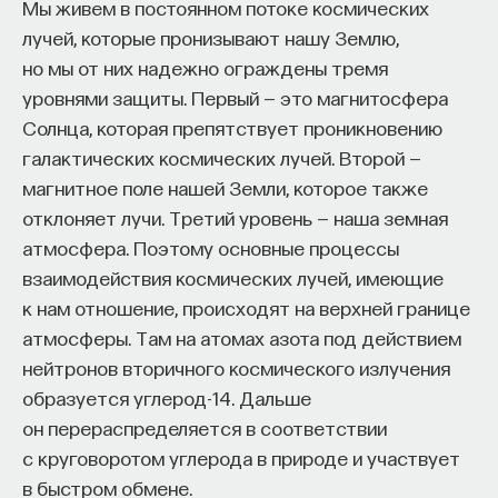
Мы живем в постоянном потоке космических
«Есть представление о том, что университеты
лучей, которые пронизывают нашу Землю,
готовят элиту, и отсюда возникает образ сложно
но мы от них надежно ограждены тремя
мыслящего, сложно устроенного человека.
уровнями защиты. Первый — это магнитосфера
Но здесь возникает и другой, гораздо более
Солнца, которая препятствует проникновению
трудный вопрос: кто вообще формирует
галактических космических лучей. Второй —
целеполагание университета и кто задает тот
магнитное поле нашей Земли, которое также
смысл, на который он работает? Мне кажется,
отклоняет лучи. Третий уровень — наша земная
университет способен быть субъектом —
атмосфера. Поэтому основные процессы
не просто выполнять внешний заказ,
взаимодействия космических лучей, имеющие
а самостоятельно выбирать, на какое будущее
к нам отношение, происходят на верхней границе
он работает. У него должна быть собственная
атмосферы. Там на атомах азота под действием
позиция: сначала определить, какое будущее
нейтронов вторичного космического излучения
он хочет создавать, а затем разворачивать это
образуется углерод-14. Дальше
в своей деятельности. Когда университет
он перераспределяется в соответствии
работает только под заказ, он занимает совсем
с круговоротом углерода в природе и участвует
другую роль. У классического университета есть
в быстром обмене.