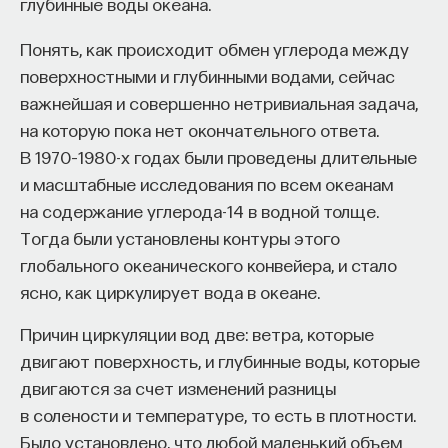
глубинные воды океана.
обратился к ИИ, а то, как именно он это делает.
Если воспринимать ИИ просто как помощника,
Понять, как происходит обмен углерода между
ресурс или способ сэкономить усилия, студенты
поверхностными и глубинными водами, сейчас
чаще всего лишь снижают когнитивную
важнейшая и совершенно нетривиальная задача,
нагрузку — а университет вообще не для этого
на которую пока нет окончательного ответа.
создан. Они некритично делегируют агенту
В 1970–1980-х годах были проведены длительные
самые разные задачи и переносят в эту
и масштабные исследования по всем океанам
коммуникацию далеко не лучшие привычки.
на содержание углерода-14 в водной толще.
Но если использовать ИИ как сложного
Тогда были установлены контуры этого
собеседника, который заставляет уточнять
глобального океанического конвейера, и стало
основания, спорить и продумывать собственную
ясно, как циркулирует вода в океане.
позицию, тогда студент действительно
продвигается. Решающее значение имеет
Причин циркуляции вод две: ветра, которые
не объем общения и не тип задания, а характер
двигают поверхность, и глубинные воды, которые
самой коммуникации».
двигаются за счет изменений разницы
в солености и температуре, то есть в плотности.
Было установлено, что любой маленький объем