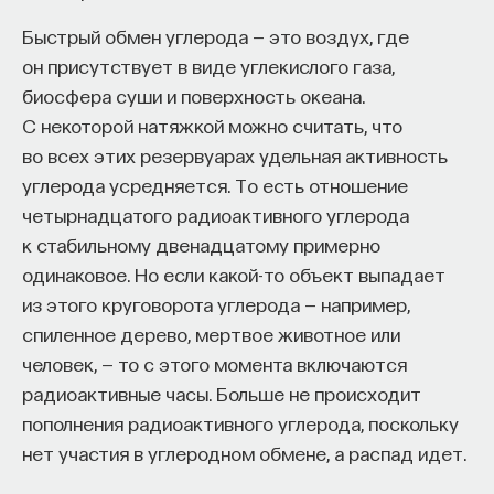
редкая возможность — мыслить на длинной
дистанции и реально влиять на будущее: на то,
Быстрый обмен углерода — это воздух, где
как будет мыслить элита, как будет устроена
он присутствует в виде углекислого газа,
экономика и как в целом будет разворачиваться
биосфера суши и поверхность океана.
общество».
С некоторой натяжкой можно считать, что
во всех этих резервуарах удельная активность
Знание нельзя просто передать
углерода усредняется. То есть отношение
четырнадцатого радиоактивного углерода
«Сама проблема гораздо старше, чем может
к стабильному двенадцатому примерно
показаться. Если преподаватель выдает задание,
одинаковое. Но если какой-то объект выпадает
студент перепоручает его нейросети, а потом
из этого круговорота углерода — например,
просто приносит готовый текст, это лишь делает
спиленное дерево, мертвое животное или
старую проблему совсем уж неустранимой.
человек, — то с этого момента включаются
Но и привычная университетская схема, в которой
радиоактивные часы. Больше не происходит
преподаватель что-то рассказал, студент что-то
пополнения радиоактивного углерода, поскольку
записал, а затем попытался пересказать это
нет участия в углеродном обмене, а распад идет.
наизусть, тоже почти не оставляет места для