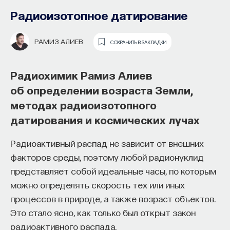
образования и рынок труда —
Радиоизотопное датирование
«Мыслить как учёный» #57
РАМИЗ АЛИЕВ
СОХРАНИТЬ В ЗАКЛАДКИ
ИВАР МАКСУТОВ
СОХРАНИТЬ В ЗАКЛАДКИ
Радиохимик Рамиз Алиев
Зачем университету длинный
об определении возраста Земли,
горизонт планирования и как
методах радиоизотопного
ИИ меняет саму организацию
датирования и космических лучах
мышления и обучения
Радиоактивный распад не зависит от внешних
В новом эпизоде «Мыслить как ученый»
Ивар
факторов среды, поэтому любой радионуклид
Максутов
беседует с
Ульяной Раведовской
о том,
представляет собой идеальные часы, по которым
зачем университет нужен в эпоху ИИ и почему
можно определять скорость тех или иных
высшее образование нельзя сводить к быстрой
процессов в природе, а также возраст объектов.
подготовке под нужды рынка.
Это стало ясно, как только был открыт закон
радиоактивного распада.
Они обсуждают, как университеты выбирают