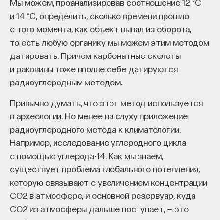
мысли. Знание не передается в готовом виде —
Мы можем, проанализировав соотношение 12 °C
оно формируется. Нам долго казалось, что
и 14 °C, определить, сколько времени прошло
преподаватель может просто хорошо и логично
с того момента, как объект выпал из оборота,
изложить материал, а студент — зафиксировать
то есть любую органику мы можем этим методом
его и затем воспроизвести. Но самый важный
датировать. Причем карбонатные скелеты
момент происходит потом, когда человек
и раковины тоже вполне себе датируются
остается один на один с этим материалом
радиоуглеродным методом.
и пытается что-то с ним сделать. И получается,
Привычно думать, что этот метод используется
что настоящее образование происходит
в археологии. Но менее на слуху приложение
не в аудитории, а за ее пределами».
радиоуглеродного метода к климатологии.
ИИ полезен не как костыль, а как
Например, исследование углеродного цикла
с помощью углерода-14. Как мы знаем,
сложный собеседник
существует проблема глобального потепления,
которую связывают с увеличением концентрации
«Мы не наказываем студентов за использование
CO2 в атмосфере, и основной резервуар, куда
ИИ, потому что сам факт его использования еще
CO2 из атмосферы дальше поступает, — это
ничего не объясняет. Важно не то, что студент