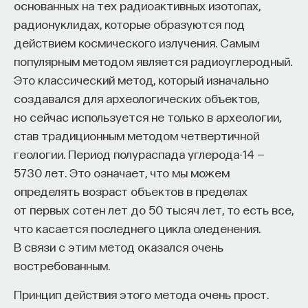
основанных на тех радиоактивных изотопах,
к сложному мышлению. Третья — развитие
радионуклидах, которые образуются под
общества, вклад в то, каким оно будет.
действием космического излучения. Самым
И четвертая — социальная эффективность,
популярным методом является радиоуглеродный.
то есть забота о том, как человек будет работать
Это классический метод, который изначально
за пределами университета и насколько
создавался для археологических объектов,
эффективным окажется в команде и профессии.
но сейчас используется не только в археологии,
Университет не всегда может точно
став традиционным методом четвертичной
предсказать, какие именно рабочие места ждут
геологии. Период полураспада углерода-14 —
выпускника, но сама эта оптика тоже остается
5730 лет. Это означает, что мы можем
отдельной идеологией. В зависимости от того,
определять возраст объектов в пределах
в какой из этих логик работает университет,
от первых сотен лет до 50 тысяч лет, то есть все,
у него будут совершенно разные ответы
что касается последнего цикла оледенения.
на вопрос о целях образования».
В связи с этим метод оказался очень
Университет должен строить
востребованным.
будущее
Принцип действия этого метода очень прост.