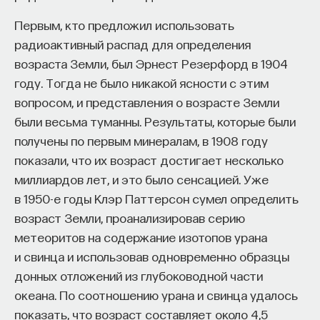
собственное будущее, почему результаты
Первым, кто предложил использовать
образования раскрываются на длинной дистанции,
радиоактивный распад для определения
и что на самом деле должен уметь студент,
возраста Земли, был Эрнест Резерфорд в 1904
выходящий в сложный и быстро меняющийся мир.
году. Тогда не было никакой ясности с этим
вопросом, и представления о возрасте Земли
А еще — почему ИИ не стоит просто запрещать,
были весьма туманны. Результаты, которые были
как использовать его для диалога, и зачем
получены по первым минералам, в 1908 году
университету учить не только знаниям, но и самой
показали, что их возраст достигает несколько
практике мышления и коммуникации.
миллиардов лет, и это было сенсацией. Уже
в 1950-е годы Клэр Паттерсон сумел определить
Основатель ПостНауки Ивар Максутов запускает
возраст Земли, проанализировав серию
проект Naukka Talents.
метеоритов на содержание изотопов урана
и свинца и использовав одновременно образцы
Это глобальная экосистема для поиска и найма
STEM-специалистов (Science, Technology,
донных отложений из глубоководной части
Engineering, Mathematics) в самые амбициозные
океана. По соотношению урана и свинца удалось
Deep-Tech и Biotech проекты по всему миру. Если
показать, что возраст составляет около 4,5