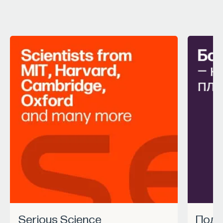
Serious Science
Под