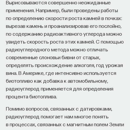
Вырисовываются совершенно неожиданные
применения. Например, были проведены работы
по определению скорости роста камней в почках:
НАД МАТЕРИАЛОМ РАБОТАЛИ
вырезав камень и проанализировав его послойно,
по содержанию радиоактивного углерода можно
Ивар Максутов
увидеть скорость роста этих камней. С помощью
издатель, сооснователь Редакционно-
издательского дома "ПостНаука", религиовед
радиоуглеродного метода можно отличать
современные слоновьи бивни от старых,
Ульяна Раведовская
определять происхождение алкоголя, год урожая
вина. В Америке, где интенсивно используется
биотопливо как добавка к автомобильному,
радиоуглерод применяется для определения
Сения Долгачева
процента биотоплива.
редактор ПостНауки
Помимо вопросов, связанных с датировками,
радиоуглерод помогает нам многое понять
ИСКУССТВЕННЫЙ ИНТЕЛЛЕКТ
в процессах, связанных с магнитным полем Земли
220 публикаций