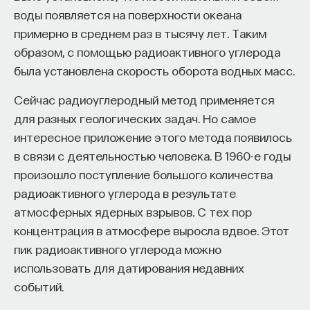
«Мыслить как учёный» — подкаст основателя
воды появляется на поверхности океана
ПостНауки Ивара Максутова о людях, которые
примерно в среднем раз в тысячу лет. Таким
меняют мир. В каждом выпуске — разговоры
образом, с помощью радиоактивного углерода
с исследователями, предпринимателями,
инвесторами и изобретателями. За десятки
была установлена скорость оборота водных масс.
эпизодов Ивар обсудил большие языковые
Сейчас радиоуглеродный метод применяется
модели вместе с Михаилом Бурцевым, цифровые
для разных геологических задач. Но самое
данные в фармацевтике с Ириной Ефименко,
агротехнологии с Михаилом Тавером и много
интересное приложение этого метода появилось
других тем — от коучинга до фармакогенетики.
в связи с деятельностью человека. В 1960-е годы
В будущих выпусках их список будет только
произошло поступление большого количества
расширяться — слушайте подкаст на
YouTube
,
радиоактивного углерода в результате
Яндекс Музыке
,
Apple Podcasts
,
VK
и
Spotify
.
атмосферных ядерных взрывов. С тех пор
концентрация в атмосфере выросла вдвое. Этот
6/30/2026
пик радиоактивного углерода можно
использовать для датирования недавних
НАПИСАТЬ НАМ
событий.