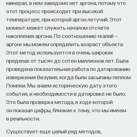
минерал, в нем заведомо нет аргона, потому что
эффект образования не раскрывается в тот
этот процесс происходит при высокой
момент, когда выпускник выходит на работу, —
температуре, при которой аргон летучий. Этот
тогда все только начинается. Дальше человек
момент может служить началом отсчета
адаптируется и еще много лет пользуется тем,
накопления аргона. По соотношению «калий —
что получил в университете. Если задуматься, как
аргон» мы можем определить возраст объекта.
долго он опирается на свое первое образование,
Этот метод используется в очень широких
речь идет не о нескольких годах,
пределах от тысяч до сотен миллионов лет. Была
а о десятилетиях».
проведена показательная работа по датированию
У университета четыре цели
извержения Везувия, когда были засыпаны пеплом
Помпеи. Мы знаем историческую дату этого
«Мы выделили четыре идеологии образования.
события, и необходимости в датировке не было.
Первая — развитие и трансляция
Это была проверка метода, в ходе которой
дисциплинарного знания, где в центре находится
он показал цифры, близкие к тому, что мы имеем
само знание, а не человек и не рынок труда.
в реальности.
Вторая — формирование определенного типа
Существует еще целый ряд методов,
человека, например человека, способного