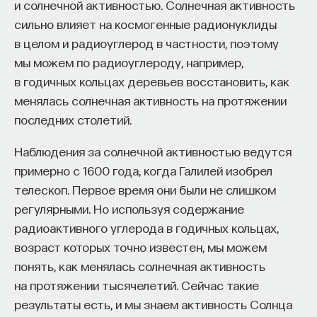
и солнечной активностью. Солнечная активность
сильно влияет на космогенные радионуклиды
ИСКУССТВЕННЫЙ ИНТЕЛЛЕКТ
УНИВЕРСИТЕТ
в целом и радиоуглерод в частности, поэтому
мы можем по радиоуглероду, например,
АКАДЕМИЧЕСКАЯ СРЕДА
ОБУЧЕНИЕ
в годичных кольцах деревьев восстановить, как
НЕЙРОСЕТЕВЫЕ АРХИТЕКТУРЫ
менялась солнечная активность на протяжении
последних столетий.
СТРОИТЕЛИ БУДУЩЕГО
Наблюдения за солнечной активностью ведутся
примерно с 1600 года, когда Галилей изобрел
ПАРТНЁР ПРОЕКТА
телескоп. Первое время они были не слишком
регулярными. Но используя содержание
радиоактивного углерода в годичных кольцах,
возраст которых точно известен, мы можем
понять, как менялась солнечная активность
Что такое партнёрский материал?
на протяжении тысячелетий. Сейчас такие
результаты есть, и мы знаем активность Солнца