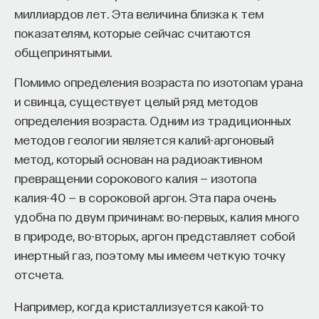
вы занимаетесь биоинформатикой, молекулярной
миллиардов лет. Эта величина близка к тем
биологией, ИИ или другими наукоемкими
показателям, которые сейчас считаются
дисциплинами, проект поможет вам найти место
общепринятыми.
в командах, меняющих индустрию.
Как стать участником:
Помимо определения возраста по изотопам урана
Заполнить анкету кандидата
и свинца, существует целый ряд методов
Посмотреть текущие вакансии
определения возраста. Одним из традиционных
методов геологии является калий-аргоновый
Образование работает дольше,
метод, который основан на радиоактивном
чем кажется
превращении сорокового калия — изотопа
калия-40 — в сороковой аргон. Эта пара очень
«Тема кажется простой: мы определяем цели,
удобна по двум причинам: во-первых, калия много
движемся к ним — и дальше все должно
в природе, во-вторых, аргон представляет собой
работать. Но в реальности с целеполаганием все
инертный газ, поэтому мы имеем четкую точку
намного сложнее. Проблема не только
отсчета.
во временном разрыве, когда результат должен
Например, когда кристаллизуется какой-то
проявиться через несколько лет. Ключевой