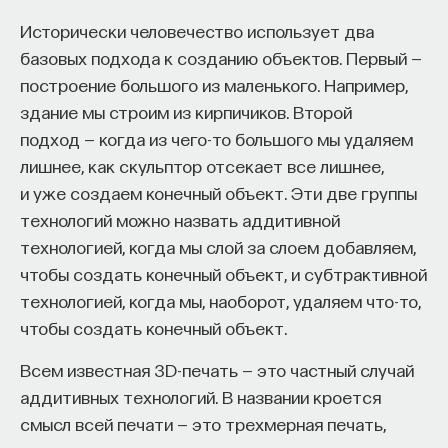
начала»
.
Исторически человечество использует два
базовых подхода к созданию объектов. Первый —
Слушатели курса убедятся в том, что
построение большого из маленького. Например,
философский поиск — это не только каскад
здание мы строим из кирпичиков. Второй
занимательных головоломок, но и набор
подход — когда из чего-то большого мы удаляем
инструментов, жизненно необходимых для
лишнее, как скульптор отсекает все лишнее,
современного человека.
и уже создаем конечный объект. Эти две группы
Пройдя этот курс, вы:
технологий можно назвать аддитивной
технологией, когда мы слой за слоем добавляем,
— Овладеете ключевыми для независимого
чтобы создать конечный объект, и субтрактивной
мышления навыками: научитесь критически
технологией, когда мы, наоборот, удаляем что-то,
воспринимать информацию и логично
чтобы создать конечный объект.
и аргументированно доказывать свою точку
зрения.
Всем известная 3D-печать — это частный случай
аддитивных технологий. В названии кроется
— Узнаете, как философия отвечает
смысл всей печати — это трехмерная печать,
на основополагающие вопросы человечества: что