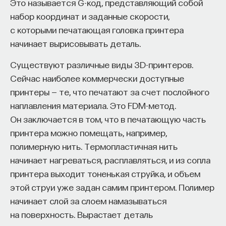
Это называется G-код, представляющий собой
набор координат и заданные скорости,
с которыми печатающая головка принтера
НАД МАТЕРИАЛОМ РАБОТАЛИ
начинает вырисовывать деталь.
ПостНаука
Существуют различные виды 3D-принтеров.
команда ПостНауки
Сейчас наиболее коммерчески доступные
принтеры — те, что печатают за счет послойного
наплавления материала. Это FDM-метод.
НАУКА
Он заключается в том, что в печатающую часть
237 публикаций
принтера можно помещать, например,
полимерную нить. Термопластичная нить
НАУКА
ЖУРНАЛ
начинает нагреваться, расплавляться, и из сопла
принтера выходит тоненькая струйка, и объем
ФИЛОСОФСКИЙ ПОИСК: НАЧАЛА
этой струи уже задан самим принтером. Полимер
начинает слой за слоем намазываться
на поверхность. Вырастает деталь