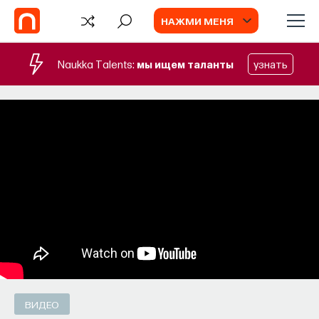
НАЖМИ МЕНЯ
Naukka Talents:
мы ищем таланты
узнать
СОБЫТИЯ
Философский поиск: начала
Как философия помогает составлять
собственное мнение о происходящем
в мире?
ПОСТНАУКА
СОХРАНИТЬ В ЗАКЛАДКИ
ВИДЕО