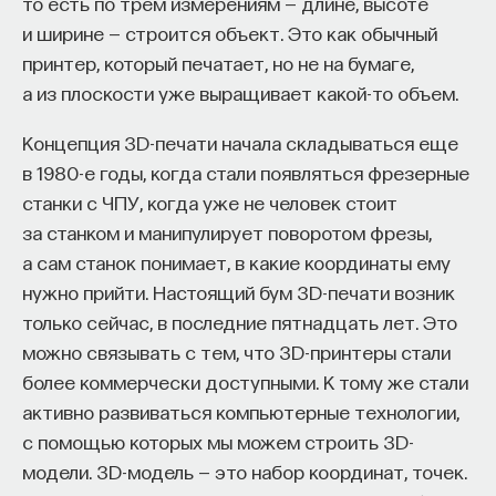
то есть по трем измерениям — длине, высоте
такое пространство и что такое время? Что
и ширине — строится объект. Это как обычный
значит мыслить и что представляет собой наше
принтер, который печатает, но не на бумаге,
сознание? Реальна ли реальность и откуда
а из плоскости уже выращивает какой-то объем.
мы знаем то, что знаем? Существует ли в мире
свобода?
Концепция 3D-печати начала складываться еще
в 1980-е годы, когда стали появляться фрезерные
— Переосмыслите границы доверия
станки с ЧПУ, когда уже не человек стоит
собственному знанию.
за станком и манипулирует поворотом фрезы,
Автор курса:
Диана Гаспарян
— кандидат
а сам станок понимает, в какие координаты ему
философских наук, профессор Школы философии
нужно прийти. Настоящий бум 3D-печати возник
и культурологии факультета гуманитарных наук
только сейчас, в последние пятнадцать лет. Это
НИУ ВШЭ.
можно связывать с тем, что 3D-принтеры стали
более коммерчески доступными. К тому же стали
3/30/2022
активно развиваться компьютерные технологии,
с помощью которых мы можем строить 3D-
НАПИСАТЬ НАМ
модели. 3D-модель — это набор координат, точек.