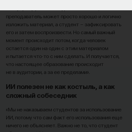
мысли. Знание не передается в готовом виде —
оно формируется. Нам долго казалось, что
преподаватель может просто хорошо и логично
изложить материал, а студент — зафиксировать
его и затем воспроизвести. Но самый важный
момент происходит потом, когда человек
остается один на один с этим материалом
и пытается что-то с ним сделать. И получается,
что настоящее образование происходит
не в аудитории, а за ее пределами».
ИИ полезен не как костыль, а как
сложный собеседник
«Мы не наказываем студентов за использование
ИИ, потому что сам факт его использования еще
ничего не объясняет. Важно не то, что студент