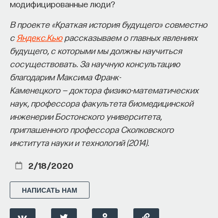
модифицированные люди?
вы занимаетесь биоинформатикой, молекулярной
биологией, ИИ или другими наукоемкими
В проекте «Краткая история будущего» совместно
дисциплинами, проект поможет вам найти место
с
Яндекс.Кью
рассказываем о главных явлениях
в командах, меняющих индустрию.
будущего, с которыми мы должны научиться
Как стать участником:
Заполнить анкету кандидата
сосуществовать. За научную консультацию
Посмотреть текущие вакансии
благодарим Максима Франк-
Каменецкого — доктора физико-математических
наук, профессора факультета биомедицинской
Образование работает дольше,
инженерии Бостонского университета,
чем кажется
приглашенного профессора Сколковского
института науки и технологий (2014).
«Тема кажется простой: мы определяем цели,
движемся к ним — и дальше все должно
2/18/2020
работать. Но в реальности с целеполаганием все
намного сложнее. Проблема не только
НАПИСАТЬ НАМ
во временном разрыве, когда результат должен
проявиться через несколько лет. Ключевой