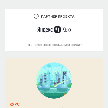
к сложному мышлению. Третья — развитие
общества, вклад в то, каким оно будет.
И четвертая — социальная эффективность,
ПАРТНЁР ПРОЕКТА
то есть забота о том, как человек будет работать
за пределами университета и насколько
эффективным окажется в команде и профессии.
Университет не всегда может точно
Что такое партнёрский материал?
предсказать, какие именно рабочие места ждут
выпускника, но сама эта оптика тоже остается
отдельной идеологией. В зависимости от того,
в какой из этих логик работает университет,
у него будут совершенно разные ответы
на вопрос о целях образования».
Университет должен строить
будущее
КУРС