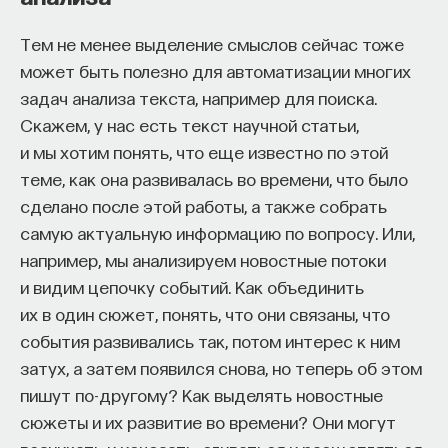
Тем не менее выделение смыслов сейчас тоже
может быть полезно для автоматизации многих
ПАРТНЁР ПРОЕКТА
задач анализа текста, например для поиска.
Скажем, у нас есть текст научной статьи,
и мы хотим понять, что еще известно по этой
теме, как она развивалась во времени, что было
сделано после этой работы, а также собрать
Что такое партнёрский материал?
самую актуальную информацию по вопросу. Или,
например, мы анализируем новостные потоки
и видим цепочку событий. Как объединить
их в один сюжет, понять, что они связаны, что
события развивались так, потом интерес к ним
затух, а затем появился снова, но теперь об этом
пишут по-другому? Как выделять новостные
Внеси свой вклад в дело
сюжеты и их развитие во времени? Они могут
просвещения!