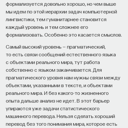
формализуется довольно хорошо, но чем выше
Naukka Talents
— это не просто рекрутинговый
мы идем по этой иерархии задач компьютерной
сервис, а комплексная платформа поддержки
лингвистики, тем гуманитарнее становится
специалистов на пути к карьере в глобальных
каждый уровень и тем сложнее его
инновационных индустриях. Сервис помогает
формализовать. Особенно это касается смыслов.
преодолеть существующие барьеры через
обучение, карьерное сопровождение и прямые
Самый высокий уровень — прагматический,
связи с компаниями, заинтересованными
то есть связи сообщений естественного языка
в
кадрах.​
с объектами реального мира, тут работа
высококвалифицированных
собственно с языком заканчивается. Для
Сервис создан для всех, кто хочет найти свой
прагматического уровня нам нужны связи между
путь в инновационных индустриях:
объектами, указанными в тексте, и объектами
Учёных, инженеров и исследователей
реального мира. И без какого-то жизненного
с опытом работы в научной сфере;
опыта дальше анализ не идет. В этот барьер
Специалистов с STEM-образованием,
упираются уже задачи статистического
желающих сменить сферу деятельности;
машинного перевода. Нельзя сделать хороший
перевод без того понимания мира, которое есть
Тех, кто пока не имеет достаточного опыта