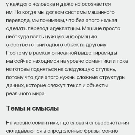
у каждого человека и даже не осознается
работы в индустрии, но стремится развивать
им. Но когда мы делаем системы машинного
необходимые навыки.
перевода, мы понимаем, что без этого нельзя
Для уже готовых специалистов достаточно
сделать перевод адекватным. Машине просто
оставить информацию о себе: образование, опыт
неоткуда взять нужную информацию
работы, навыки, интересы и владение
о соответствии одного объекта другому.
иностранными языками. Команда
Naukka Talents
Поэтому в рамках описанной выше пирамиды
будет искать, где эти навыки могут быть
мы сейчас находимся на уровне семантики и пока
применены, и поможет найти международную
не готовы подняться на следующую ступень,
deep tech
или биотех компанию, где человек
потому что для этого нужны сложные структуры
сможет раскрыть свои таланты.​ Для тех, кто ещё
данных, которые свяжут текст и объекты
набирается опыта, сервис предлагает вебинары
реального мира.
и индивидуальные консультации, чтобы понять,
Темы и смыслы
как развить необходимые навыки. Позднее будет
запущена серия спецпроектов, рассказывающих
На уровне семантики, где слова и словосочетания
о разных индустриях и их устройстве.​
складываются в определенные фразы, можно