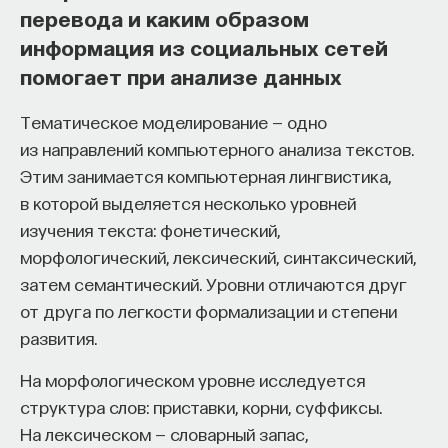
перевода и каким образом
изменил медийное пространство на русском
информация из социальных сетей
языке. В 2021 году в Лондоне он основал компанию
помогает при анализе данных
Naukka
, помогающую учёным
и предпринимателям превращать их идеи
Тематическое моделирование — одно
в технологии и успешные стартапы. Теперь
из направлений компьютерного анализа текстов.
команда ПостНауки запускает новый сервис —
Этим занимается компьютерная лингвистика,
Naukka Talents
, рекрутинговое агентство,
в которой выделяется несколько уровней
созданное для поддержки специалистов,
изучения текста: фонетический,
желающих работать в глобальных инновационных
морфологический, лексический, синтаксический,
индустриях.
затем семантический. Уровни отличаются друг
В ходе работы с научным сообществом Ивар
от друга по легкости формализации и степени
и его команда обнаружили, что инновационные
развития.
индустрии испытывают кадровый голод,
На морфологическом уровне исследуется
особенно молодые deep tech и биотех компании.
структура слов: приставки, корни, суффиксы.
Исследование аудитории ПостНауки
На лексическом — словарный запас,
подтвердило масштаб: более
60%
слушателей