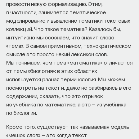
Если у вас есть STEM-образование или опыт
провести некую формализацию. Этим,
в исследовательской сфере — это ваш шанс
в частности, занимается тематическое
выйти на глобальный уровень. Помогите вместе
моделирование и выявление тематики текстовых
приблизить Четвёртую индустриальную
коллекций. Что такое тематика? Казалось бы,
революцию и найти своё место в инновационном
интуитивно мы осознаем, что значит слово
будущем! ​
«тема». В самом примитивном, технократическом
смысле это просто некий лексикон слов.
Заполните анкету и загрузите своё резюме,
Мы понимаем, чем тема «математика» отличается
чтобы стать участником программы
:
от темы «биология»: в этих областях
https://postnauka.org/link/tal1125_blog1
используется разная терминология. Мы можем
11/24/2025
посмотреть на текст и, даже не разбираясь в его
содержании, сказать, что это отрывок
НАПИСАТЬ НАМ
из учебника по математике, а это — из учебника
по биологии.
Кроме того, существует так называемая модель
«мешок слов» — это когда текст
НАД МАТЕРИАЛОМ РАБОТАЛИ