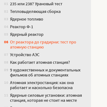
235 или 238? Урановый тест
01
Тепловыделяющая сборка
02
Ядерное топливо
03
Реактор Ф-1
04
Ядерный реактор
05
От реактора до градирни: тест про
06
атомную станцию
Устройство АЭС
07
Как работает атомная станция?
08
9 художественных и документальных
09
фильмов об атомных станциях
Атомная электростанция: как она
10
работает и насколько безопасна
Ядерные силовые установки: атомная
11
станция, которая не стоит на месте