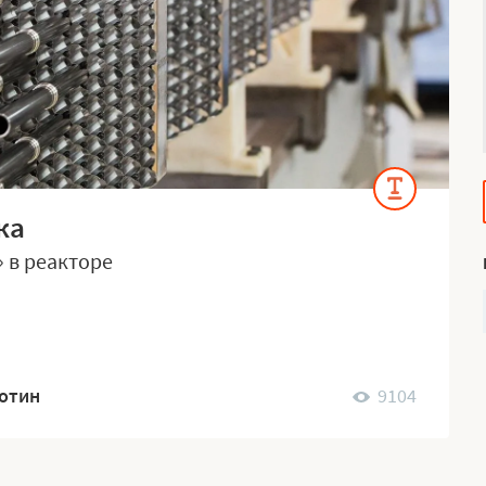
ка
 в реакторе
ботин
9104