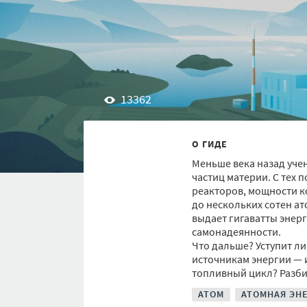
13362
О ГИДЕ
Меньше века назад уче
частиц материи. С тех 
реакторов, мощности к
до нескольких сотен ат
выдает гигаватты энер
самонадеянности.
Что дальше? Уступит л
источникам энергии — и
топливный цикл? Разби
АТОМ
АТОМНАЯ ЭН