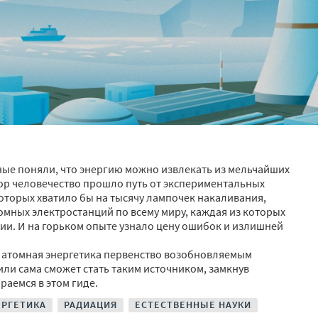
ные поняли, что энергию можно извлекать из мельчайших
пор человечество прошло путь от экспериментальных
оторых хватило бы на тысячу лампочек накаливания,
омных электростанций по всему миру, каждая из которых
гии. И на горьком опыте узнало цену ошибок и излишней
и атомная энергетика первенство возобновляемым
ли сама сможет стать таким источником, замкнув
раемся в этом гиде.
ЕРГЕТИКА
РАДИАЦИЯ
ЕСТЕСТВЕННЫЕ НАУКИ