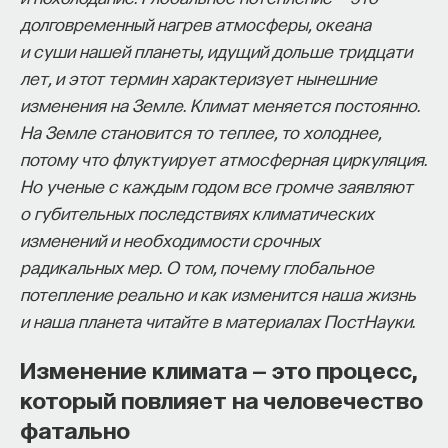
долговременный нагрев атмосферы, океана
начала»
.
и суши нашей планеты, идущий дольше тридцати
Слушатели курса убедятся в том, что
лет, и этот термин характеризует нынешние
философский поиск — это не только каскад
изменения на Земле. Климат меняется постоянно.
занимательных головоломок, но и набор
На Земле становится то теплее, то холоднее,
инструментов, жизненно необходимых для
потому что флуктуирует атмосферная циркуляция.
современного человека.
Но ученые с каждым годом все громче заявляют
о губительных последствиях климатических
Пройдя этот курс, вы:
изменений и необходимости срочных
— Овладеете ключевыми для независимого
радикальных мер. О том, почему глобальное
мышления навыками: научитесь критически
потепление реально и как изменится наша жизнь
воспринимать информацию и логично
и наша планета читайте в материалах ПостНауки.
и аргументированно доказывать свою точку
Изменение климата — это процесс,
зрения.
который повлияет на человечество
— Узнаете, как философия отвечает
фатально
на основополагающие вопросы человечества: что