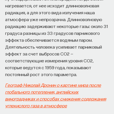
нагревается, от нее исходит длинноволновая
Внеси свой вклад в дело
радиация, а для этого вида излучения наша
просвещения!
атмосфера уже непрозрачна. Длинноволновую
радиацию задерживают некоторые газы: около 31
ПОДДЕРЖАТЬ ПОСТНАУКУ
градуса разницы из 33 градусов парникового
эффекта обеспечивается водяным паром.
Деятельность человека усиливает парниковый
эффект за счет выбросов CO2 —
соответствующие измерения уровня CO2,
которые ведутся с 1959 года, показывают
постоянный рост этого параметра.
Географ Николай Дронин о картине мира после
глобального потепления, английских
виноградниках и способах снижения содержания
углекислого газа в атмосфере