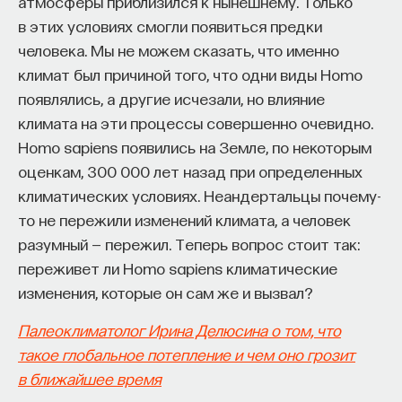
атмосферы приблизился к нынешнему. Только
в этих условиях смогли появиться предки
человека. Мы не можем сказать, что именно
НАД МАТЕРИАЛОМ РАБОТАЛИ
климат был причиной того, что одни виды Homo
появлялись, а другие исчезали, но влияние
ПостНаука
климата на эти процессы совершенно очевидно.
команда ПостНауки
Homo sapiens появились на Земле, по некоторым
оценкам, 300 000 лет назад при определенных
климатических условиях. Неандертальцы почему-
НАУКА
то не пережили изменений климата, а человек
237 публикаций
разумный — пережил. Теперь вопрос стоит так:
переживет ли Homo sapiens климатические
НАУКА
ЖУРНАЛ
изменения, которые он сам же и вызвал?
ФИЛОСОФСКИЙ ПОИСК: НАЧАЛА
Палеоклиматолог Ирина Делюсина о том, что
такое глобальное потепление и чем оно грозит
в ближайшее время