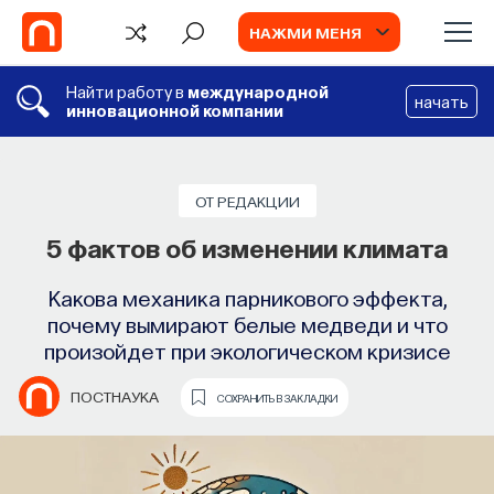
НАЖМИ МЕНЯ
Найти работу в
международной
начать
инновационной компании
СОБЫТИЯ
Философский поиск: начала
ОТ РЕДАКЦИИ
5 фактов об изменении климата
Как философия помогает составлять
собственное мнение о происходящем
Какова механика парникового эффекта,
в мире?
почему вымирают белые медведи и что
произойдет при экологическом кризисе
ПОСТНАУКА
СОХРАНИТЬ В ЗАКЛАДКИ
ПОСТНАУКА
СОХРАНИТЬ В ЗАКЛАДКИ