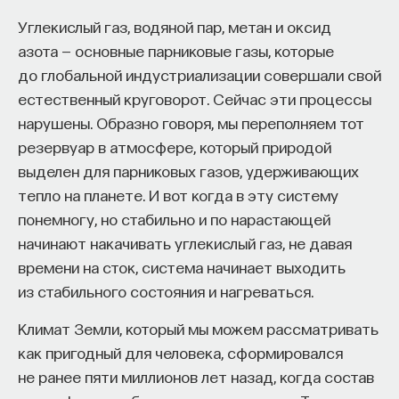
такое пространство и что такое время? Что
Углекислый газ, водяной пар, метан и оксид
значит мыслить и что представляет собой наше
азота — основные парниковые газы, которые
сознание? Реальна ли реальность и откуда
до глобальной индустриализации совершали свой
мы знаем то, что знаем? Существует ли в мире
естественный круговорот. Сейчас эти процессы
свобода?
нарушены. Образно говоря, мы переполняем тот
— Переосмыслите границы доверия
резервуар в атмосфере, который природой
собственному знанию.
выделен для парниковых газов, удерживающих
тепло на планете. И вот когда в эту систему
Автор курса:
Диана Гаспарян
— кандидат
понемногу, но стабильно и по нарастающей
философских наук, профессор Школы философии
начинают накачивать углекислый газ, не давая
и культурологии факультета гуманитарных наук
времени на сток, система начинает выходить
НИУ ВШЭ.
из стабильного состояния и нагреваться.
3/30/2022
Климат Земли, который мы можем рассматривать
как пригодный для человека, сформировался
НАПИСАТЬ НАМ
не ранее пяти миллионов лет назад, когда состав