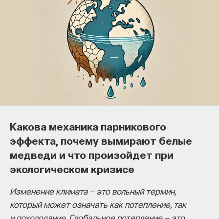
Как философия помогает составлять
собственное мнение
Какова механика парникового
о происходящем в мире?
эффекта, почему вымирают белые
Как философия помогает понять мир, в котором
медведи и что произойдет при
мы живем, расширять собственные
экологическом кризисе
представления об окружающей
Изменение климата — это вольный термин,
действительности и познавать самого себя?
который может означать как потепление, так
Ответы на эти и другие вопросы можно найти,
и похолодание. Глобальное потепление — это
записавшись
на курс «Философский поиск: