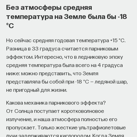
Без атмосферы средняя
температура на Земле была бы -18
°С
Но сейчас средняя годовая температура +15 °С.
Разница в 33 градуса считается парниковым
эффектом. Интересно, что в ледниковую эпоху
КУРС
Философский поиск: начала
средняя температура была всего на 4 градуса
ниже: можно представить, что Земля
СОХРАНИТЬ КУРС
представляла бы собой при -18 °С — ледяной шар,
не пригодный для жизни.
Какова механика парникового эффекта?
От Солнца поступает коротковолновое
излучение, и наша атмосфера полностью его
пропускает. Только жесткие ультрафиолетовые
лучи задерживаются кислородом. Когда Земля