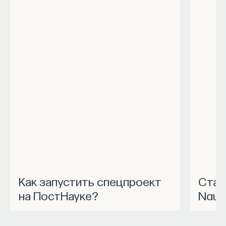
Как запустить спецпроект
Станьте частью программы
на ПостНауке?
Nauk