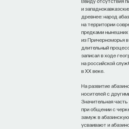
Ввиду отсутствия пи
и западнокавказских
древнее: народ аба
на территории совр
предками нынешних 
из Причерноморья в 
длительный процесс
записал в ходе гео
на российской служ
в ХХ веке.
На развитие абазин
носителей с другим
Значительная часть
при общении с черк
замуж в абазинскую 
усваивают и абазинс