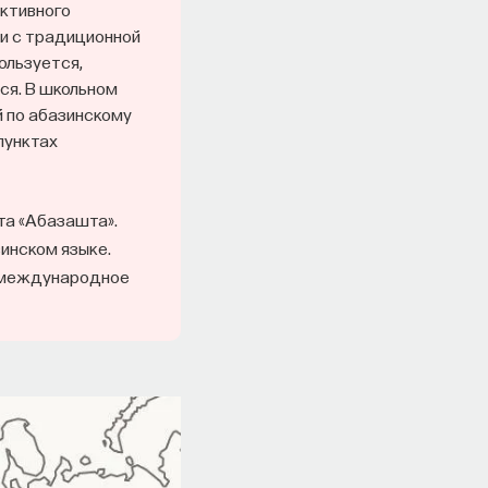
активного
и с традиционной
ользуется,
ся. В школьном
й по абазинскому
пунктах
та «Абазашта».
инском языке.
т международное