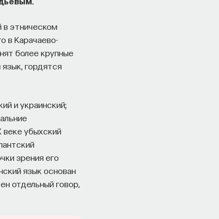
дьевым.
й в этническом
о в Карачаево-
снят более крупные
 язык, гордятся
ий и украинский;
дальние
Х веке убыхский
пантский
чки зрения его
нский язык основан
ен отдельный говор,