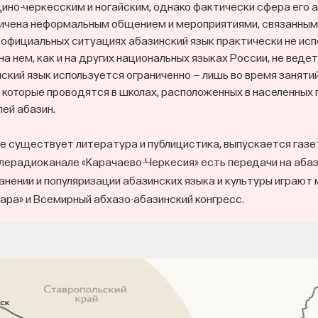
ино-черкесским и ногайским, однако фактически сфера его 
ничена неформальным общением и мероприятиями, связанным
В официальных ситуациях абазинский язык практически не исп
а нем, как и на других национальных языках России, не ведет
ский язык используется ограниченно — лишь во время заняти
, которые проводятся в школах, расположенных в населенных 
лей абазин.
е существует литература и публицистика, выпускается газе
лерадиоканале «Карачаево-Черкесия» есть передачи на абаз
анении и популяризации абазинских языка и культуры играю
ра» и Всемирный абхазо-абазинский конгресс.