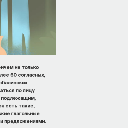
ричем не только
олее 60 согласных,
абазинских
аться по лицу
 с подлежащим,
к есть такие,
ские глагольные
и предложениями.