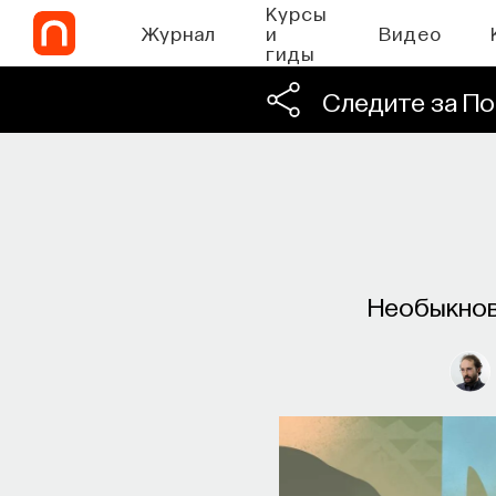
Курсы
Журнал
и
Видео
гиды
Следите за По
Необыкнов