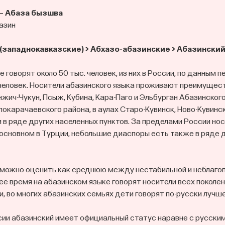
— Абаза бызшва
азин
(западнокавказские) > Абхазо-абазинские > Абазински
 говорят около 50 тыс. человек, из них в России, по данным п
 человек. Носители абазинского языка проживают преимущес
нжич-Чукун, Псыж, Кубина, Кара-Паго и Эльбурган Абазинского
окарачаевского района, в аулах Старо-Кувинск, Ново-Кувинск
и в ряде других населенных пунктов. За пределами России но
основном в Турции, небольшие диаспоры есть также в ряде 
можно оценить как среднюю между нестабильной и неблагоп
щее время на абазинском языке говорят носители всех поколен
, во многих абазинских семьях дети говорят по-русски лучше
ии абазинский имеет официальный статус наравне с русским