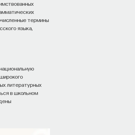
аимствованных
рамматических
гочисленные термины
сского языка,
 национальную
 широкого
ных литературных
ться в школьном
едены