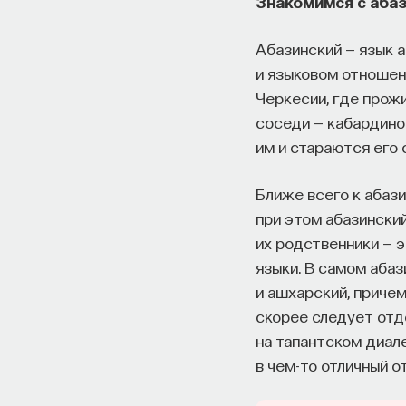
Знакомимся с аба
Абазинский — язык а
и языковом отношени
Черкесии, где прож
соседи — кабардино-
им и стараются его 
Ближе всего к абази
при этом абазински
их родственники — 
языки. В самом аба
и ашхарский, причем
скорее следует отд
на тапантском диал
в чем-то отличный о