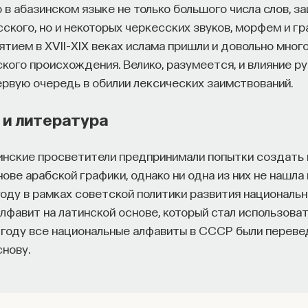
 в абазинском языке не только большого числа слов, з
сского, но и некоторых черкесских звуков, морфем и г
ятием в XVII–XIX веках ислама пришли и довольно мно
кого происхождения. Велико, разумеется, и влияние ру
рвую очередь в обилии лексических заимствований.
 и литература
зинские просветители предпринимали попытки создать
ове арабской графики, однако ни одна из них не нашла
 году в рамках советской политики развития националь
лфавит на латинской основе, который стал использова
8 году все национальные алфавиты в СССР были перев
снову.