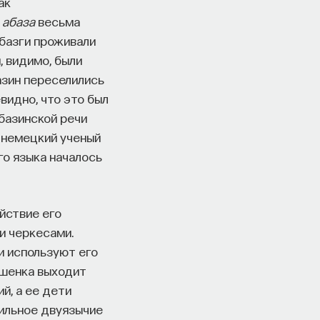
ак
е
абаза
весьма
базги проживали
, видимо, были
азин переселились
видно, что это был
базинской речи
 немецкий ученый
го языка началось
йствие его
и черкесами.
и используют его
ешенка выходит
й, а ее дети
бильное двуязычие