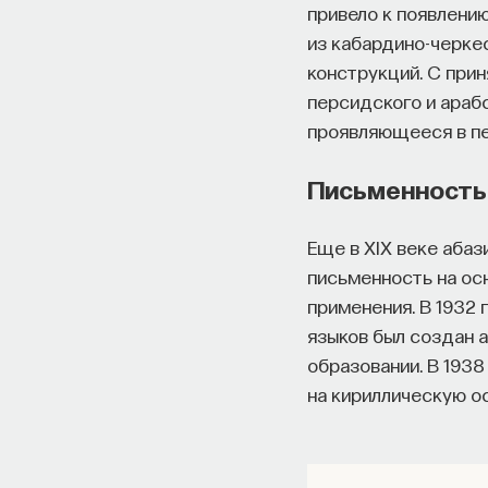
привело к появлению
из кабардино-черке
конструкций. С прин
персидского и арабс
проявляющееся в пе
Письменность
Еще в XIX веке аба
письменность на осн
применения. В 1932
языков был создан а
образовании. В 193
на кириллическую о