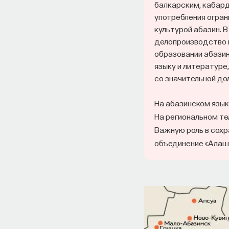
балкарским, кабард
употребления огра
культурой абазин. 
делопроизводство н
образовании абазин
языку и литературе
со значительной до
На абазинском язык
На региональном те
Важную роль в сохр
объединение «Алаша