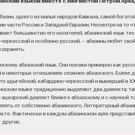
зинским языком вместе с лингвистом Петром Арка
базин, одного из малых народов Кавказа, самой богато
и части России и Западной Евразии. Несмотря на то чт
ивает большинство его носителей, абазинский язык те
черкесский и особенно русский, — абазины любят свой
сохранять.
нскому абхазский язык. Они похожи примерно как русск
й в некоторых отношениях сложнее абхазского. Более 
это адыгейский, кабардино-черкесский и вымерший в Х
зинском языке традиционно выделяют два диалекта: та
 ашхарский диалект ближе к абхазскому и с научной то
елять от собственно абазинского. Литературный абази
екте. Фактически в каждом абазинском ауле представл
т других.