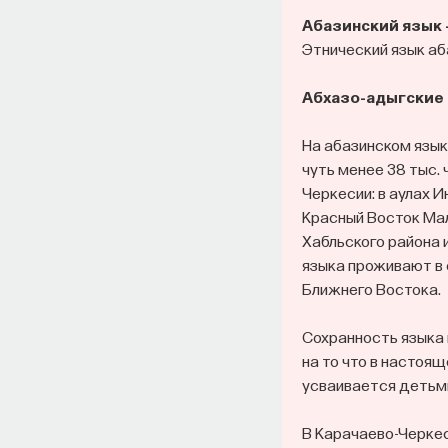
Абазинский язык 
Этнический язык аб
Абхазо-адыгские 
На абазинском языке
чуть менее 38 тыс.
Черкесии: в аулах И
Красный Восток Мал
Хабльского района 
языка проживают в 
Ближнего Востока.
Сохранность языка 
на то что в настоя
усваивается детьми
В Карачаево-Черкес