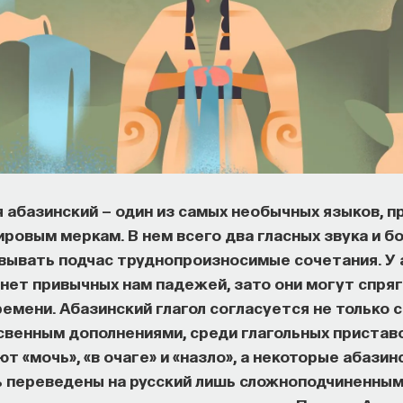
 абазинский — один из самых необычных языков, п
мировым меркам. В нем всего два гласных звука и б
вывать подчас труднопроизносимые сочетания. У 
ет привычных нам падежей, зато они могут спряг
ремени. Абазинский глагол согласуется не только
освенным дополнениями, среди глагольных приставо
т «мочь», «в очаге» и «назло», а некоторые абазин
 переведены на русский лишь сложноподчиненным