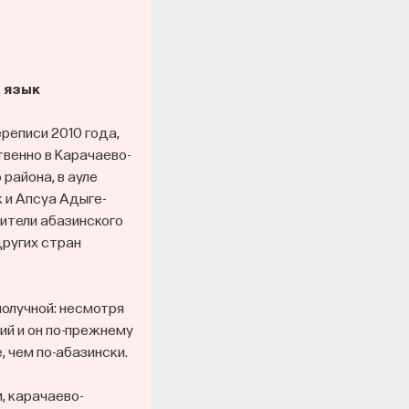
й язык
ереписи 2010 года,
твенно в Карачаево-
 района, в ауле
 и Апсуа Адыге-
сители абазинского
других стран
олучной: несмотря
ий и он по-прежнему
, чем по-абазински.
, карачаево-