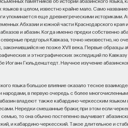
сьменных памятников об истории абазинского языка, к
 языков в целом, известно крайне мало. Само названи
зги упоминается еще древнегреческими историками. А
еменных Абхазии и южной части Краснодарского края и
абхазов и абазин. Когда именно предки собственно аб
северные предгорья Кавказа, точно неизвестно, но оче
, закончившийся не позже XVII века. Первые образцы а
графических и этнографических экспедиций по Кавказу
бе Иоганн Гюльденштедт. Научное изучение абазинско
ского языка большое влияние оказало тесное взаимоде
и народами, в первую очередь с более многочисленным
 абазин владеют также кабардино-черкесским языком 
есами. Нередки смешанные браки; при этом если черк
семью, то она обычно постепенно выучивает абазински
кий, и кабардино-черкесский. Такое длительное и ста