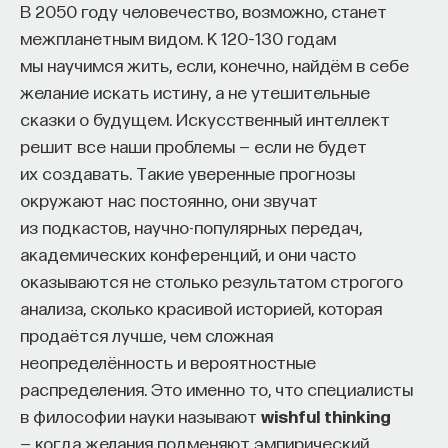
вы занимаетесь биоинформатикой, молекулярной
В 2050 году человечество, возможно, станет
биологией, ИИ или другими наукоемкими
межпланетным видом. К 120–130 годам
дисциплинами, проект поможет вам найти место
мы научимся жить, если, конечно, найдём в себе
в командах, меняющих индустрию.
желание искать истину, а не утешительные
Как стать участником:
сказки о будущем. Искусственный интеллект
Заполнить анкету кандидата
решит все наши проблемы — если не будет
Посмотреть текущие вакансии
их создавать. Такие уверенные прогнозы
окружают нас постоянно, они звучат
Образование работает дольше,
из подкастов, научно-популярных передач,
чем кажется
академических конференций, и они часто
оказываются не столько результатом строгого
«Тема кажется простой: мы определяем цели,
анализа, сколько красивой историей, которая
движемся к ним — и дальше все должно
продаётся лучше, чем сложная
работать. Но в реальности с целеполаганием все
неопределённость и вероятностные
намного сложнее. Проблема не только
распределения. Это именно то, что специалисты
во временном разрыве, когда результат должен
в философии науки называют
wishful thinking
проявиться через несколько лет. Ключевой
— когда желания подменяют эмпирический