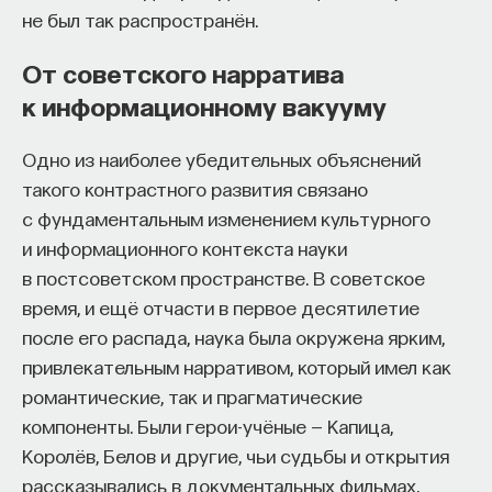
обратился к ИИ, а то, как именно он это делает.
не был так распространён.
Если воспринимать ИИ просто как помощника,
ресурс или способ сэкономить усилия, студенты
От советского нарратива
чаще всего лишь снижают когнитивную
к информационному вакууму
нагрузку — а университет вообще не для этого
создан. Они некритично делегируют агенту
Одно из наиболее убедительных объяснений
самые разные задачи и переносят в эту
такого контрастного развития связано
коммуникацию далеко не лучшие привычки.
с фундаментальным изменением культурного
Но если использовать ИИ как сложного
и информационного контекста науки
собеседника, который заставляет уточнять
в постсоветском пространстве. В советское
основания, спорить и продумывать собственную
время, и ещё отчасти в первое десятилетие
позицию, тогда студент действительно
после его распада, наука была окружена ярким,
продвигается. Решающее значение имеет
привлекательным нарративом, который имел как
не объем общения и не тип задания, а характер
романтические, так и прагматические
самой коммуникации».
компоненты. Были герои-учёные — Капица,
Королёв, Белов и другие, чьи судьбы и открытия
рассказывались в документальных фильмах,