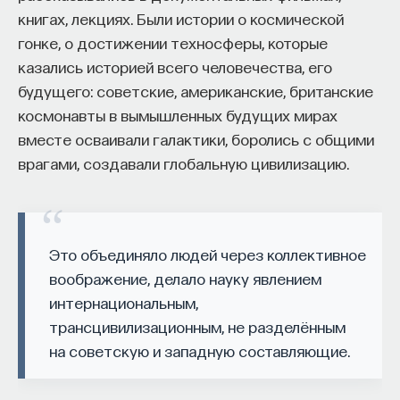
«Мыслить как учёный» — подкаст основателя
книгах, лекциях. Были истории о космической
ПостНауки Ивара Максутова о людях, которые
гонке, о достижении техносферы, которые
меняют мир. В каждом выпуске — разговоры
казались историей всего человечества, его
с исследователями, предпринимателями,
инвесторами и изобретателями. За десятки
будущего: советские, американские, британские
эпизодов Ивар обсудил большие языковые
космонавты в вымышленных будущих мирах
модели вместе с Михаилом Бурцевым, цифровые
вместе осваивали галактики, боролись с общими
данные в фармацевтике с Ириной Ефименко,
врагами, создавали глобальную цивилизацию.
агротехнологии с Михаилом Тавером и много
других тем — от коучинга до фармакогенетики.
В будущих выпусках их список будет только
расширяться — слушайте подкаст на
YouTube
,
Это объединяло людей через коллективное
Яндекс Музыке
,
Apple Podcasts
,
VK
и
Spotify
.
воображение, делало науку явлением
интернациональным,
6/30/2026
трансцивилизационным, не разделённым
на советскую и западную составляющие.
НАПИСАТЬ НАМ