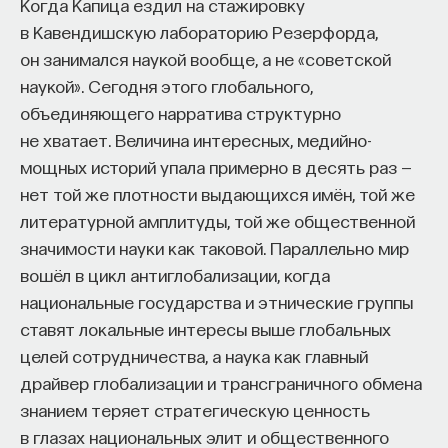
Когда Капица ездил на стажировку
в Кавендишскую лабораторию Резерфорда,
он занимался наукой вообще, а не «советской
НАД МАТЕРИАЛОМ РАБОТАЛИ
наукой». Сегодня этого глобального,
объединяющего нарратива структурно
Ивар Максутов
не хватает. Величина интересных, медийно-
издатель, сооснователь Редакционно-
издательского дома "ПостНаука", религиовед
мощных историй упала примерно в десять раз —
нет той же плотности выдающихся имён, той же
Ульяна Раведовская
литературной амплитуды, той же общественной
значимости науки как таковой. Параллельно мир
вошёл в цикл антиглобализации, когда
национальные государства и этнические группы
Сения Долгачева
ставят локальные интересы выше глобальных
редактор ПостНауки
целей сотрудничества, а наука как главный
драйвер глобализации и трансграничного обмена
знанием теряет стратегическую ценность
ИСКУССТВЕННЫЙ ИНТЕЛЛЕКТ
в глазах национальных элит и общественного
220 публикаций