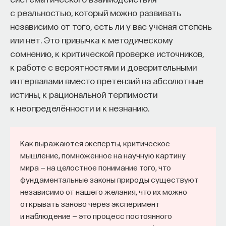
к сложному мышлению. Третья — развитие
с реальностью, который можно развивать
общества, вклад в то, каким оно будет.
независимо от того, есть ли у вас учёная степень
И четвертая — социальная эффективность,
или нет. Это привычка к методическому
то есть забота о том, как человек будет работать
сомнению, к критической проверке источников,
за пределами университета и насколько
к работе с вероятностями и доверительными
эффективным окажется в команде и профессии.
интервалами вместо претензий на абсолютные
Университет не всегда может точно
истины, к рациональной терпимости
предсказать, какие именно рабочие места ждут
к неопределённости и к незнанию.
выпускника, но сама эта оптика тоже остается
отдельной идеологией. В зависимости от того,
в какой из этих логик работает университет,
Как выражаются эксперты, критическое
мышление, помноженное на научную картину
у него будут совершенно разные ответы
мира — на целостное понимание того, что
на вопрос о целях образования».
фундаментальные законы природы существуют
независимо от нашего желания, что их можно
Университет должен строить
открывать заново через эксперимент
будущее
и наблюдение — это процесс постоянного