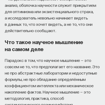
эффект образования не раскрывается в тот
анализ, оболочка научности служит прикрытием
момент, когда выпускник выходит на работу, —
для оптимизма или экзистенциального страха,
тогда все только начинается. Дальше человек
а исследователь невольно начинает видеть
адаптируется и еще много лет пользуется тем,
в данных то, что хочет видеть, а не то, что они
что получил в университете. Если задуматься, как
действительно сообщают.
долго он опирается на свое первое образование,
Что такое научное мышление
речь идет не о нескольких годах,
а о десятилетиях».
на самом деле
У университета четыре цели
Парадокс в том, что научное мышление — это
совсем не то, что предполагает его название. Это
«Мы выделили четыре идеологии образования.
не про абстрактные лаборатории и недоступные
Первая — развитие и трансляция
формулы, не про обладание определённым
дисциплинарного знания, где в центре находится
коэффициентом интеллекта или механическое
само знание, а не человек и не рынок труда.
накопление фактов. Научное мышление — это
Вторая — формирование определенного типа
методология, практика, способ
человека, например человека, способного
систематического взаимодействия