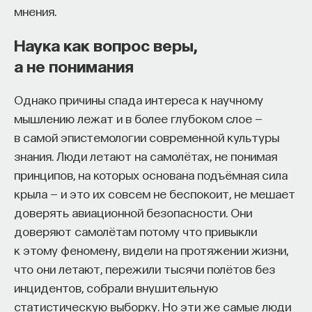
мнения.
ИСКУССТВЕННЫЙ ИНТЕЛЛЕКТ
УНИВЕРСИТЕТ
Наука как вопрос веры,
а не понимания
АКАДЕМИЧЕСКАЯ СРЕДА
ОБУЧЕНИЕ
НЕЙРОСЕТЕВЫЕ АРХИТЕКТУРЫ
Однако причины спада интереса к научному
мышлению лежат и в более глубоком слое —
СТРОИТЕЛИ БУДУЩЕГО
в самой эпистемологии современной культуры
знания. Люди летают на самолётах, не понимая
принципов, на которых основана подъёмная сила
ПАРТНЁР ПРОЕКТА
крыла — и это их совсем не беспокоит, не мешает
доверять авиационной безопасности. Они
доверяют самолётам потому что привыкли
к этому феномену, видели на протяжении жизни,
Что такое партнёрский материал?
что они летают, пережили тысячи полётов без
инцидентов, собрали внушительную
статистическую выборку. Но эти же самые люди