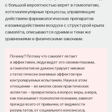
с большой вероятностью верят в гомеопатию,
хотя молекулярные процессы, управляющие
действием фармакологических препаратов
и взаимодействием воздуха с структурой крыла
самолёта, описываются одними и теми же
Внеси свой вклад в дело
уравнениями и физическими законами.
просвещения!
ПОДДЕРЖАТЬ ПОСТНАУКУ
Почему? Потому что самолёт летает
и эффективен, люди видят это своими глазами,
а гомеопатия не демонстрирует никаких
статистически значимых эффектов при
контролируемых испытаниях. Наука в этом
отношении — во многих своих практических
аспектах — превратилась в вопрос веры, а вера,
как показывает психология познания, зависит
прежде всего от привычки, от видимости
результатов, от социального консенсуса,