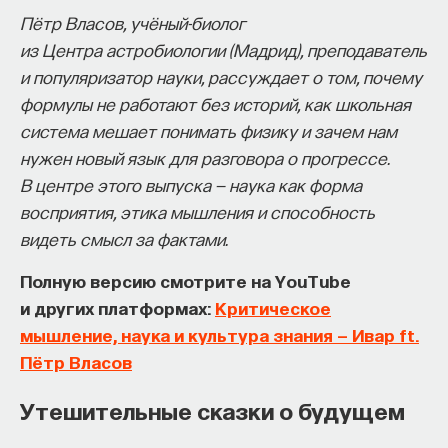
Пётр Власов, учёный-биолог
собственное будущее, почему результаты
из
Центра астробиологии (Мадрид)
, преподаватель
образования раскрываются на длинной дистанции,
и популяризатор науки, рассуждает о том, почему
и что на самом деле должен уметь студент,
формулы не работают без историй, как школьная
выходящий в сложный и быстро меняющийся мир.
система мешает понимать физику и зачем нам
А еще — почему ИИ не стоит просто запрещать,
нужен новый язык для разговора о прогрессе.
как использовать его для диалога, и зачем
В центре этого выпуска — наука как форма
университету учить не только знаниям, но и самой
восприятия, этика мышления и способность
практике мышления и коммуникации.
видеть смысл за фактами.
Полную версию смотрите на YouTube
Основатель ПостНауки Ивар Максутов запускает
и других платформах:
Критическое
проект Naukka Talents.
мышление, наука и культура знания — Ивар ft.
Это глобальная экосистема для поиска и найма
Пётр Власов
STEM-специалистов (Science, Technology,
Утешительные сказки о будущем
Engineering, Mathematics) в самые амбициозные
Deep-Tech и Biotech проекты по всему миру. Если