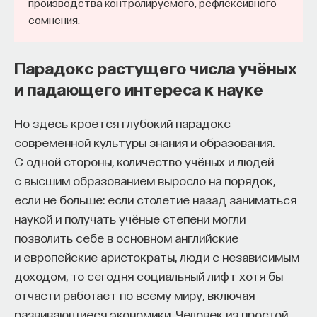
производства контролируемого, рефлексивного
«Есть представление о том, что университеты
сомнения.
готовят элиту, и отсюда возникает образ сложно
мыслящего, сложно устроенного человека.
Парадокс растущего числа учёных
Но здесь возникает и другой, гораздо более
и падающего интереса к науке
трудный вопрос: кто вообще формирует
целеполагание университета и кто задает тот
Но здесь кроется глубокий парадокс
смысл, на который он работает? Мне кажется,
современной культуры знания и образования.
университет способен быть субъектом —
С одной стороны, количество учёных и людей
не просто выполнять внешний заказ,
с высшим образованием выросло на порядок,
а самостоятельно выбирать, на какое будущее
если не больше: если столетие назад заниматься
он работает. У него должна быть собственная
наукой и получать учёные степени могли
позиция: сначала определить, какое будущее
позволить себе в основном английские
он хочет создавать, а затем разворачивать это
и европейские аристократы, люди с независимым
в своей деятельности. Когда университет
доходом, то сегодня социальный лифт хотя бы
работает только под заказ, он занимает совсем
отчасти работает по всему миру, включая
другую роль. У классического университета есть
развивающиеся экономики. Человек из простой