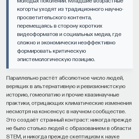
молодых поколений. Младшие возрастные
мысли. Знание не передается в готовом виде —
когорты уходят из традиционного научно-
оно формируется. Нам долго казалось, что
просветительского контента,
преподаватель может просто хорошо и логично
перемещаясь в сторону коротких
изложить материал, а студент — зафиксировать
видеоформатов и социальных медиа, где
его и затем воспроизвести. Но самый важный
сложно и экономически неэффективно
момент происходит потом, когда человек
формировать критическую
остается один на один с этим материалом
эпистемологическую позицию.
и пытается что-то с ним сделать. И получается,
что настоящее образование происходит
не в аудитории, а за ее пределами».
Параллельно растёт абсолютное число людей,
верящих в альтернативную и ревизионистскую
ИИ полезен не как костыль, а как
историю, гомеопатию и прочие квазинаучные
сложный собеседник
практики, отрицающих климатические изменения
несмотря на консенсус в научном сообществе.
«Мы не наказываем студентов за использование
Это создаёт странный контраст: никогда прежде
ИИ, потому что сам факт его использования еще
не было столько людей с образованием в области
ничего не объясняет. Важно не то, что студент
STEM, и никогда прежде скептицизм к науке