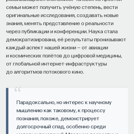
редкая возможность — мыслить на длинной
семьи может получить учёную степень, вести
дистанции и реально влиять на будущее: на то,
оригинальные исследования, создавать новые
как будет мыслить элита, как будет устроена
знания, менять представление о реальности
экономика и как в целом будет разворачиваться
через публикации и конференции. Наука стала
общество».
демократизирована, её результаты пронизывают
Знание нельзя просто передать
каждый аспект нашей жизни — от авиации
и космических полётов до цифровой медицины,
«Сама проблема гораздо старше, чем может
от глобальной интернет-инфраструктуры
показаться. Если преподаватель выдает задание,
до алгоритмов потокового кино.
студент перепоручает его нейросети, а потом
просто приносит готовый текст, это лишь делает
старую проблему совсем уж неустранимой.
Парадоксально, но интерес к научному
Но и привычная университетская схема, в которой
мышлению как таковому, к процессу
преподаватель что-то рассказал, студент что-то
познания, похоже, демонстрирует
записал, а затем попытался пересказать это
долгосрочный спад, особенно среди
наизусть, тоже почти не оставляет места для