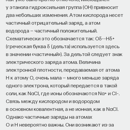
у этанола гидроксильная группа (OH) привносит
два небольших изменения. Атом кислорода несет
частичный отрицательный заряд, а атом
водорода — частичный положительный.
Схематически это обозначается так: Oδ––Hδ+
(греческая буква δ (дельта) используется здесь
в значении «частичный»). За дельтой следует знак
электрического заряда атома. Величина
электронной плотности, передаваемая от атома
H к атому O, очень мала — много меньше заряда
одного электрона, который передается в такой
соли, как NaCl, где ионы обозначаются Na+ и Cl–.
Связь между кислородом и водородом
в основном ковалентная, а не ионная, как в NaCl.
Однако частичные заряды на атомах
O и H невероятно важны. Они возникают из-за