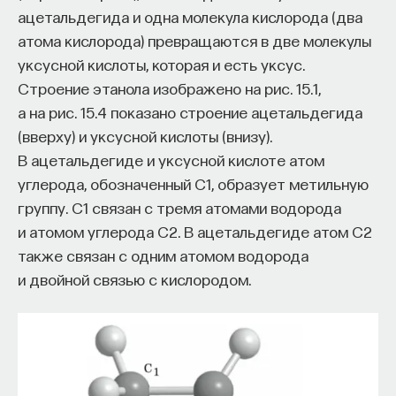
ацетальдегида и одна молекула кислорода (два
атома кислорода) превращаются в две молекулы
уксусной кислоты, которая и есть уксус.
Строение этанола изображено на рис. 15.1,
а на рис. 15.4 показано строение ацетальдегида
(вверху) и уксусной кислоты (внизу).
В ацетальдегиде и уксусной кислоте атом
углерода, обозначенный C1, образует метильную
группу. C1 связан с тремя атомами водорода
и атомом углерода C2. В ацетальдегиде атом C2
также связан с одним атомом водорода
и двойной связью с кислородом.