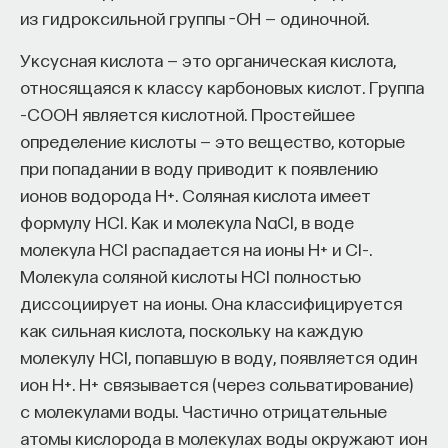
из гидроксильной группы −OH — одиночной.
Уксусная кислота — это органическая кислота,
относящаяся к классу карбоновых кислот. Группа
–COOH является кислотной. Простейшее
определение кислоты — это вещество, которые
при попадании в воду приводит к появлению
ионов водорода H+. Соляная кислота имеет
формулу HCl. Как и молекула NaCl, в воде
молекула HCl распадается на ионы H+ и Cl–.
Молекула соляной кислоты HCl полностью
диссоциирует на ионы. Она классифицируется
как сильная кислота, поскольку на каждую
молекулу HCl, попавшую в воду, появляется один
ион H+. H+ связывается (через сольватирование)
с молекулами воды. Частично отрицательные
атомы кислорода в молекулах воды окружают ион