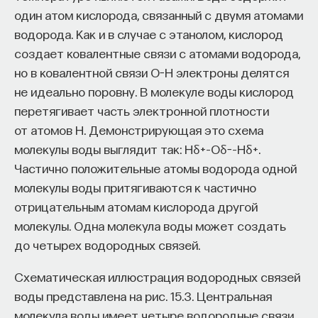
один атом кислорода, связанный с двумя атомами
водорода. Как и в случае с этанолом, кислород
создает ковалентные связи с атомами водорода,
но в ковалентной связи O−H электроны делятся
не идеально поровну. В молекуле воды кислород
перетягивает часть электронной плотности
от атомов H. Демонстрирующая это схема
молекулы воды выглядит так: Hδ+–Oδ−–Hδ+.
Частично положительные атомы водорода одной
молекулы воды притягиваются к частично
отрицательным атомам кислорода другой
молекулы. Одна молекула воды может создать
до четырех водородных связей.
Схематическая иллюстрация водородных связей
воды представлена на рис. 15.3. Центральная
молекула воды имеет четыре водородные связи