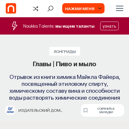
НАЖМИ МЕНЯ
Naukka Talents:
мы ищем таланты
узнать
ЛОНГРИДЫ
Главы | Пиво и мыло
Отрывок из книги химика Майкла Файера,
посвященный этиловому спирту,
химическому составу вина и способности
воды растворять химические соединения
СОХРАНИТЬ В
ИЗДАТЕЛЬСКИЙ ДОМ
ЗАКЛАДКИ
«ПИТЕР»