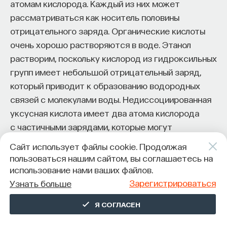
атомам кислорода. Каждый из них может
рассматриваться как носитель половины
отрицательного заряда. Органические кислоты
очень хорошо растворяются в воде. Этанол
растворим, поскольку кислород из гидроксильных
групп имеет небольшой отрицательный заряд,
который приводит к образованию водородных
связей с молекулами воды. Недиссоциированная
уксусная кислота имеет два атома кислорода
с частичными зарядами, которые могут
образовывать водородные связи с водой.
Сайт использует файлы cookie. Продолжая
Диссоциированная уксусная кислота имеет два
пользоваться нашим сайтом, вы соглашаетесь на
атома кислорода с половинным отрицательным
использование нами ваших файлов.
зарядом, что приводит к эффективному
Зарегистрироваться
Узнать больше
образованию водородных связей с водой.
Я СОГЛАСЕН
Органические кислоты, такие как уксусная