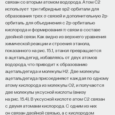
связан со вторым атомом водорода. Атом C2
использует три гибридные sp2-орбитали для
образования трех σ-связей и дополнительную 2p-
орбиталь для объединения с 2p-орбиталью
кислорода и формирования π-связи в составе
двойной связи. Как видно из верхнего уравнения
химической реакции и строения этанола,
показанного на рис. 15.1, этанол превращается
в ацетальдегид, избавляясь от двух атомов
водорода, что приводит к образованию
ацетальдегида и молекулы H2. Две молекулы
ацетальдегида присоединяют каждая по одному
атому кислорода из молекулы O2, и получаются
две молекулы уксусной кислоты (внизу
на рис. 15.4). В уксусной кислоте атом C2 связан
с двумя атомами кислорода. С одним из них
он связан двойной связью, а с кислородом