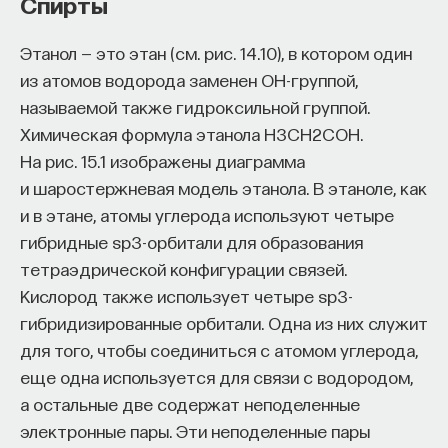
Спирты
Этанол — это этан (см. рис. 14.10), в котором один
из атомов водорода заменен OH-группой,
называемой также гидроксильной группой.
Химическая формула этанола H3CH2COH.
На рис. 15.1 изображены диаграмма
и шаростержневая модель этанола. В этаноле, как
и в этане, атомы углерода используют четыре
гибридные sp3-орбитали для образования
тетраэдрической конфигурации связей.
Кислород также использует четыре sp3-
гибридизированные орбитали. Одна из них служит
для того, чтобы соединиться с атомом углерода,
еще одна используется для связи с водородом,
а остальные две содержат неподеленные
электронные пары. Эти неподеленные пары