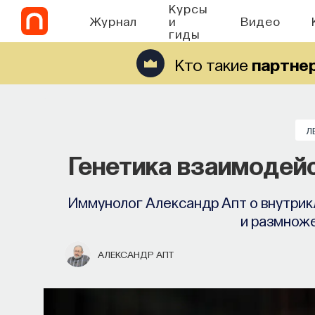
Курсы
Журнал
и
Видео
гиды
Кто такие
партне
Л
Генетика взаимодейс
Иммунолог Александр Апт о внутрик
и размнож
АЛЕКСАНДР АПТ