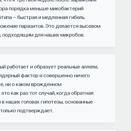
ества, вклад в то, каким оно будет.
тора порядка меньше микобактерий
 есть забота о том, как человек будет работать
нотипа — быстрая и медленная гибель
фективным окажется в команде и профессии.
ножение паразитов. Это делается высевом
азать, какие именно рабочие места ждут
м, подходящим для наших микробов.
ся отдельной идеологией. В зависимости
верситет, у него будут совершенно разные
ый работает и образует реальные аллели,
будущее
 ядерный фактор и совершенно ничего
те, ни о каком врожденном
ы готовят элиту, и отсюда возникает образ
это как раз тот случай, когда обратная
века. Но здесь возникает и другой, гораздо
в наших головах гипотезы, основанные
ет целеполагание университета и кто задает
жется, университет способен быть субъектом —
х только подтверждает.
тоятельно выбирать, на какое будущее
я позиция: сначала определить, какое будущее