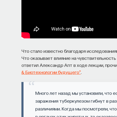
Образование работает дольше,
«Тема кажется простой: мы определяем цели
работать. Но в реальности с целеполаганием
во временном разрыве, когда результат дол
Что стало известно благодаря исследования
эффект образования не раскрывается в тот 
Что оказывает влияние на чувствительность
тогда все только начинается. Дальше челов
ответил Александр Апт в ходе лекции, проч
тем, что получил в университете. Если задум
& Биотехнологии будущего"
.
образование, речь идет не о нескольких года
У университета четыре цели
Много лет назад мы установили, что е
заражения туберкулезом гибнут в ра
«Мы выделили четыре идеологии образования
различиями. Когда мы посмотрели, ч
дисциплинарного знания, где в центре находи
в органах этих животных, то оказалос
Вторая — формирование определенного типа 