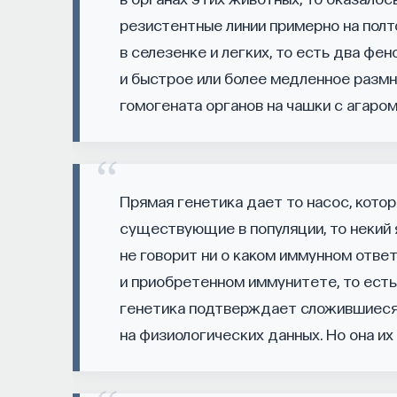
к сложному мышлению. Третья — развитие общ
резистентные линии примерно на пол
И четвертая — социальная эффективность, то
в селезенке и легких, то есть два фе
за пределами университета и насколько эф
и быстрое или более медленное разм
Университет не всегда может точно предск
гомогената органов на чашки с агаро
выпускника, но сама эта оптика тоже остает
от того, в какой из этих логик работает уни
ответы на вопрос о целях образования».
Прямая генетика дает то насос, котор
Университет должен строить 
существующие в популяции, то некий
не говорит ни о каком иммунном отве
«Есть представление о том, что университет
и приобретенном иммунитете, то есть 
сложно мыслящего, сложно устроенного чело
генетика подтверждает сложившиеся 
более трудный вопрос: кто вообще формиру
тот смысл, на который он работает? Мне ка
на физиологических данных. Но она и
не просто выполнять внешний заказ, а самос
он работает. У него должна быть собственна