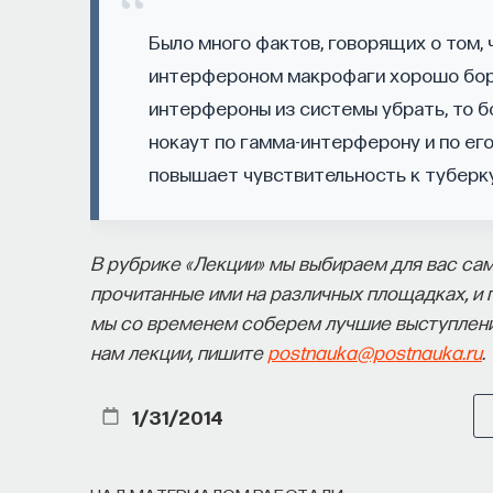
он хочет создавать, а затем разворачивать 
работает только под заказ, он занимает сов
Было много фактов, говорящих о том, 
есть редкая возможность — мыслить на длин
интерфероном макрофаги хорошо борю
на то, как будет мыслить элита, как будет у
интерфероны из системы убрать, то б
разворачиваться общество».
нокаут по гамма-интерферону и по его
повышает чувствительность к туберк
Знание нельзя просто передать
«Сама проблема гораздо старше, чем может
В рубрике «Лекции» мы выбираем для вас са
задание, студент перепоручает его нейросет
прочитанные ими на различных площадках, и 
лишь делает старую проблему совсем уж не
мы со временем соберем лучшие выступлени
схема, в которой преподаватель что-то расск
нам лекции, пишите
postnauka@postnauka.ru
.
попытался пересказать это наизусть, тоже п
не передается в готовом виде — оно формир
1/31/2014
может просто хорошо и логично изложить ма
воспроизвести. Но самый важный момент про
на один с этим материалом и пытается что-т