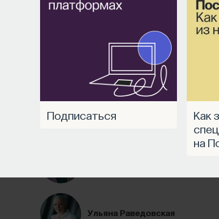
инвесторами и изобретателями. За десятки э
вместе с Михаилом Бурцевым, цифровые данны
агротехнологии с Михаилом Тавером и много др
В будущих выпусках их список будет только р
Яндекс Музыке
,
Apple Podcasts
,
VK
и
Spotify
.
6/30/2026
Подписаться
Как запустить
НАД МАТЕРИАЛОМ РАБОТАЛИ
спец
на П
Ивар Максутов
издатель, сооснователь Редакционно-
Ульяна Раведовская