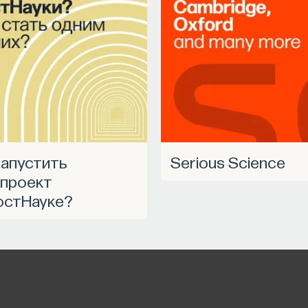
пизодов Ивар обсудил большие языковые модели
е в фармацевтике с Ириной Ефименко,
угих тем — от коучинга до фармакогенетики.
асширяться — слушайте подкаст на
YouTube
,
НАПИСАТЬ НАМ
Serious Science
проект
остНауке?
издательского дома "ПостНаука", религиовед