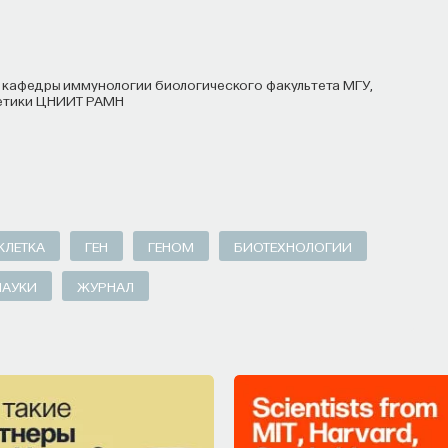
а ее пределами».
ак сложный собеседник
етики ЦНИИТ РАМН
ние ИИ, потому что сам факт его использования
тудент обратился к ИИ, а то, как именно он это
омощника, ресурс или способ сэкономить
 когнитивную нагрузку — а университет вообще
ируют агенту самые разные задачи и переносят
КЛЕТКА
ГЕН
ГЕНОМ
БИОТЕХНОЛОГИИ
чки. Но если использовать ИИ как сложного
основания, спорить и продумывать собственную
НАУКИ
ЖУРНАЛ
двигается. Решающее значение имеет не объем
 коммуникации».
остНауки Ивара Максутова о людях, которые
 исследователями, предпринимателями,