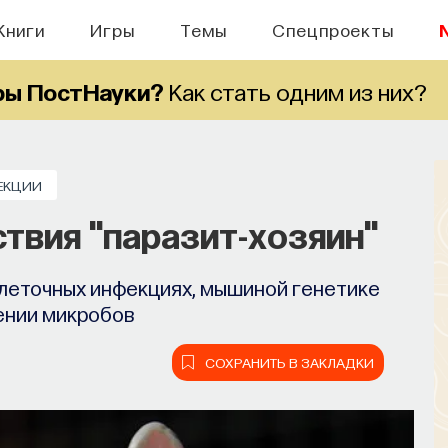
Книги
Игры
Темы
Спецпроекты
ры ПостНауки?
Как стать одним из них?
ЕКЦИИ
твия "паразит-хозяин"
леточных инфекциях, мышиной генетике
ении микробов
СОХРАНИТЬ В ЗАКЛАДКИ