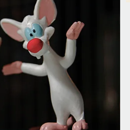
ели образования
лить как учёный» #57
СОХРАНИТЬ В ЗАКЛАДКИ
изонт планирования и как ИИ меняет
бучения
 Максутов
беседует с
Ульяной Раведовской
и почему высшее образование нельзя сводить