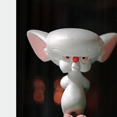
ИИ в университете, ц
и рынок труда — «Мыс
ИВАР МАКСУТОВ
+1
Зачем университету длинный гор
саму организацию мышления и о
В новом эпизоде «Мыслить как ученый»
Ивар
о том, зачем университет нужен в эпоху ИИ 