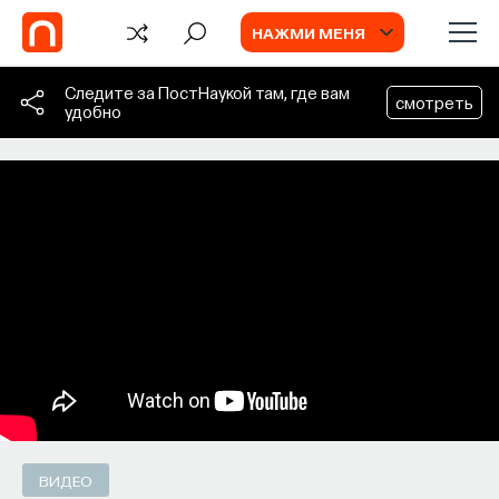
НАЖМИ МЕНЯ
Следите за ПостНаукой там, где вам
смотреть
удобно
СОБЫТИЯ
Философский поиск: начала
Как философия помогает составлять
собственное мнение о происходящем
в мире?
ПОСТНАУКА
СОХРАНИТЬ В ЗАКЛАДКИ
ВИДЕО