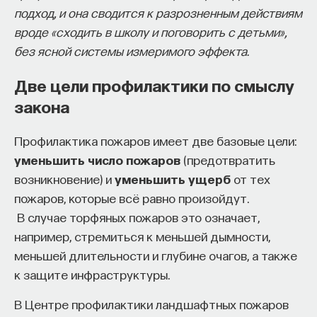
подход, и она сводится к разрозненным действиям
начала»
.
вроде «сходить в школу и поговорить с детьми»,
Слушатели курса убедятся в том, что
без ясной системы измеримого эффекта.
философский поиск — это не только каскад
Две цели профилактики по смыслу
занимательных головоломок, но и набор
закона
инструментов, жизненно необходимых для
современного человека.
Профилактика пожаров имеет две базовые цели:
Пройдя этот курс, вы:
уменьшить число пожаров
(предотвратить
возникновение) и
уменьшить ущерб
от тех
— Овладеете ключевыми для независимого
пожаров, которые всё равно произойдут.
мышления навыками: научитесь критически
В случае торфяных пожаров это означает,
воспринимать информацию и логично
например, стремиться к меньшей дымности,
и аргументированно доказывать свою точку
меньшей длительности и глубине очагов, а также
зрения.
к защите инфраструктуры.
— Узнаете, как философия отвечает
В Центре профилактики ландшафтных пожаров
на основополагающие вопросы человечества: что