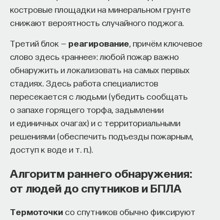
костровые площадки на минеральном грунте
снижают вероятность случайного поджога.
Третий блок —
реагирование
, причём ключевое
слово здесь «раннее»: любой пожар важно
обнаружить и локализовать на самых первых
стадиях. Здесь работа специалистов
КУРС
пересекается с людьми (убедить сообщать
Философский поиск: начала
о запахе горящего торфа, задымлении
и единичных очагах) и с территориальными
СОХРАНИТЬ КУРС
решениями (обеспечить подъезды пожарным,
доступ к воде и т. п.).
Алгоритм раннего обнаружения:
от людей до спутников и БПЛА
Термоточки
со спутников обычно фиксируют