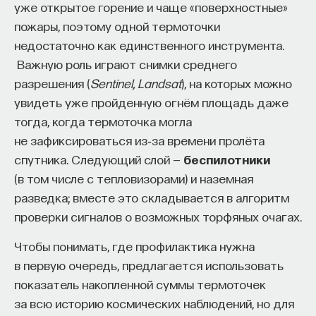
уже открытое горение и чаще «поверхностные»
Внеси свой вклад в дело
пожары, поэтому одной термоточки
просвещения!
недостаточно как единственного инструмента.
Важную роль играют снимки среднего
ПОДДЕРЖАТЬ ПОСТНАУКУ
разрешения (
Sentinel, Landsat
), на которых можно
увидеть уже пройденную огнём площадь даже
тогда, когда термоточка могла
не зафиксироваться из‑за времени пролёта
спутника. Следующий слой —
беспилотники
(в том числе с тепловизорами) и наземная
разведка; вместе это складывается в алгоритм
проверки сигналов о возможных торфяных очагах.
Чтобы понимать, где профилактика нужна
в первую очередь, предлагается использовать
показатель накопленной суммы термоточек
за всю историю космических наблюдений, но для