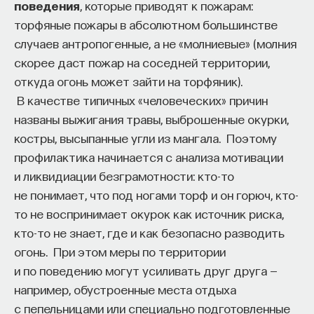
поведения
, которые приводят к пожарам:
торфяные пожары в абсолютном большинстве
случаев антропогенные, а не «молниевые» (молния
НАД МАТЕРИАЛОМ РАБОТАЛИ
скорее даст пожар на соседней территории,
откуда огонь может зайти на торфяник).
ПостНаука
В качестве типичных «человеческих» причин
команда ПостНауки
названы выжигания травы, выброшенные окурки,
костры, высыпанные угли из мангала. Поэтому
профилактика начинается с анализа мотивации
НАУКА
и ликвидиации безграмотности: кто-то
237 публикаций
не понимает, что под ногами торф и он горюч, кто-
то не воспринимает окурок как источник риска,
НАУКА
ЖУРНАЛ
кто-то не знает, где и как безопасно разводить
ФИЛОСОФСКИЙ ПОИСК: НАЧАЛА
огонь. При этом меры по территории
и по поведению могут усиливать друг друга —
например, обустроенные места отдыха
с пепельницами или специально подготовленные