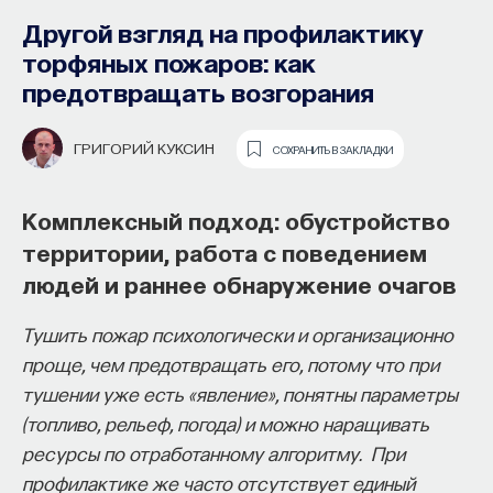
Другой взгляд на профилактику
торфяных пожаров: как
предотвращать возгорания
ГРИГОРИЙ КУКСИН
СОХРАНИТЬ В ЗАКЛАДКИ
Комплексный подход: обустройство
Как философия помогает составлять
территории, работа с поведением
собственное мнение
людей и раннее обнаружение очагов
о происходящем в мире?
Тушить пожар психологически и организационно
Как философия помогает понять мир, в котором
проще, чем предотвращать его, потому что при
мы живем, расширять собственные
тушении уже есть «явление», понятны параметры
представления об окружающей
(топливо, рельеф, погода) и можно наращивать
действительности и познавать самого себя?
ресурсы по отработанному алгоритму. При
Ответы на эти и другие вопросы можно найти,
профилактике же часто отсутствует единый
записавшись
на курс «Философский поиск: