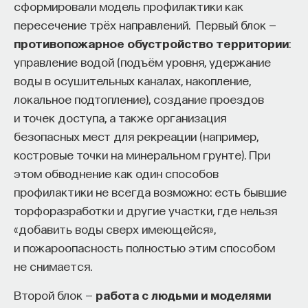
сформировали модель профилактики как
такое пространство и что такое время? Что
пересечение трёх направлений. Первый блок —
значит мыслить и что представляет собой наше
противопожарное обустройство территории
:
сознание? Реальна ли реальность и откуда
управление водой (подъём уровня, удержание
мы знаем то, что знаем? Существует ли в мире
воды в осушительных каналах, накопление,
свобода?
локальное подтопление), создание проездов
— Переосмыслите границы доверия
и точек доступа, а также организация
собственному знанию.
безопасных мест для рекреации (например,
костровые точки на минеральном грунте). При
Автор курса:
Диана Гаспарян
— кандидат
этом обводнение как один способов
философских наук, профессор Школы философии
профилактики не всегда возможно: есть бывшие
и культурологии факультета гуманитарных наук
торфоразработки и другие участки, где нельзя
НИУ ВШЭ.
«добавить воды сверх имеющейся»,
и пожароопасность полностью этим способом
3/30/2022
не снимается.
НАПИСАТЬ НАМ
Второй блок —
работа с людьми и моделями