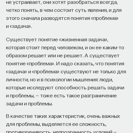
кандидат медицинских наук, доцент Первого
не устраивает, они хотят разобраться всегда,
МГМУ им. И. М. Сеченова
МОЗГ
четко понять, в чем состоит суть явления, и для
394 публикации
этого сначала разводятся понятия «проблема»
МЕДИЦИНА
и «задача».
650 публикаций
МОЗГ
НЕЙРОБИОЛОГИЯ
Существует понятие «жизненная задача»,
НЕЙРОФИЗИОЛОГИЯ
СТРЕСС
которая стоит перед человеком, и он ее каким-то
МЕДИЦИНА
СОН
СОМНОЛОГИЯ
образом решает или не решает. А существует
КОГНИТИВНЫЕ НАУКИ
БЕССОННИЦА
ЕСТЕСТВЕННЫЕ НАУКИ
понятие «проблема». И надо сказать, что понятия
«задача» и «проблема» существуют не только для
ЖУРНАЛ
НАУКА СНА
личности, но и в психологии мышления: люди,
которые исследуют способность решать задачи
и проблемы, — тоже есть такое разграничение
задачи и проблемы.
В качестве таких характеристик, очень важных
для проблемы, выделяется ее сложность,
Внеси свой вклад в дело
противоречивость, непрозрачность условий —