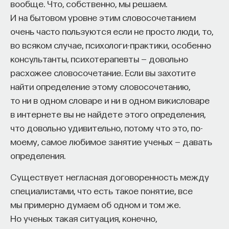
вообще. Что, собственно, мы решаем.
И на бытовом уровне этим словосочетанием
Автор курса:
Михаил Полуэктов
— врач-
очень часто пользуются если не просто люди, то,
сомнолог, доцент кафедры нервных
во всяком случае, психологи-практики, особенно
болезней и нейрохирургии Первого МГМУ
НАД МАТЕРИАЛОМ РАБОТАЛИ
консультанты, психотерапевты — довольно
им. И. М. Сеченова, заведующий отделением
расхожее словосочетание. Если вы захотите
медицины сна университетской клинической
Ивар Максутов
найти определение этому словосочетанию,
больницы № 3.
издатель, сооснователь Редакционно-
издательского дома "ПостНаука", религиовед
то ни в одном словаре и ни в одном викисловаре
3/10/2025
в интернете вы не найдете этого определения,
Вячеслав Дубынин
что довольно удивительно, потому что это, по-
доктор биологических наук, профессор
НАПИСАТЬ НАМ
моему, самое любимое занятие ученых — давать
кафедры физиологии человека и животных
биологического факультета МГУ
определения.
им. М. В. Ломоносова, специалист в области
физиологии мозга
Существует негласная договоренность между
Илья Гриднев
специалистами, что есть такое понятие, все
НАД МАТЕРИАЛОМ РАБОТАЛИ
Научный редактор
мы примерно думаем об одном и том же.
Михаил Полуэктов
Но ученых такая ситуация, конечно,