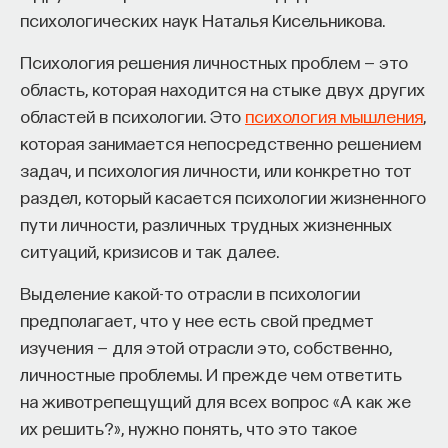
Гриднев.
психологических наук Наталья Кисельникова.
восполнялись и мы просыпались отдохнувшими.
В предыдущих выпусках Рубки побывали
Психология решения личностных проблем — это
Ответы на эти и другие вопросы можно найти,
историк Александр Сидоров («
Средневековье
»),
область, которая находится на стыке двух других
записавшись
на курс «Наука сна: как управлять
филолог Виктор Лемпицкий («
Изучение мертвых
областей в психологии. Это
психология мышления
,
своим сном»
.
языков
») и физик Владимир Кузнецов («
Загадки
которая занимается непосредственно решением
Солнца
»).
Пройдя этот курс, вы научитесь:
задач, и психология личности, или конкретно тот
раздел, который касается психологии жизненного
— Лучше понимать, что происходит с нами
пути личности, различных трудных жизненных
Как наши память, потребности и эмоции
во сне
связаны с передачей сигналов
ситуаций, кризисов и так далее.
от нейромедиаторов? Узнайте из курса
— Заботиться о качестве своего сна
Выделение какой-то отрасли в психологии
доктора биологических наук Вячеслава
— Определять, какими способами можно
предполагает, что у нее есть свой предмет
Дубынина «
Химия между нейронами
».
улучшить свой сон
изучения — для этой отрасли это, собственно,
личностные проблемы. И прежде чем ответить
2/1/2021
— Использовать когнитивно-поведенческую
на животрепещущий для всех вопрос «А как же
терапию и другие подходы при нарушениях
их решить?», нужно понять, что это такое
НАПИСАТЬ НАМ
сна