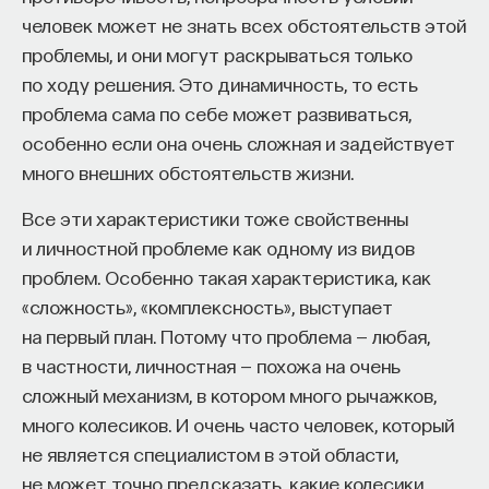
просвещения!
человек может не знать всех обстоятельств этой
проблемы, и они могут раскрываться только
ПОДДЕРЖАТЬ ПОСТНАУКУ
по ходу решения. Это динамичность, то есть
КУРС
проблема сама по себе может развиваться,
Наука сна: как управлять
особенно если она очень сложная и задействует
своим сном
много внешних обстоятельств жизни.
СОХРАНИТЬ КУРС
Все эти характеристики тоже свойственны
и личностной проблеме как одному из видов
проблем. Особенно такая характеристика, как
«сложность», «комплексность», выступает
на первый план. Потому что проблема — любая,
в частности, личностная — похожа на очень
сложный механизм, в котором много рычажков,
много колесиков. И очень часто человек, который
Внеси свой вклад в дело
не является специалистом в этой области,
просвещения!
не может точно предсказать, какие колесики