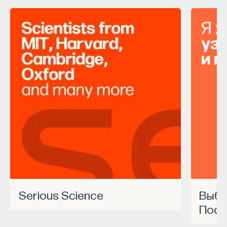
Serious Science
Выбрать курс Академии
Пост