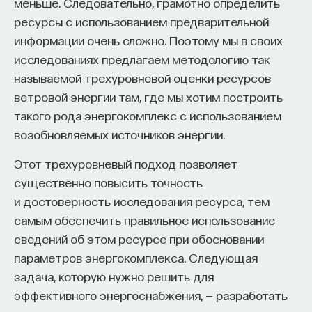
меньше. Следовательно, грамотно определить
КУЛЬТУРНАЯ ПОЛИТИКА
КУЛЬТУРСОЦИОЛОГИЯ
ресурсы с использованием предварительной
ГУМАНИТАРНЫЕ НАУКИ
ЖУРНАЛ
информации очень сложно. Поэтому мы в своих
исследованиях предлагаем методологию так
называемой трехуровневой оценки ресурсов
ветровой энергии там, где мы хотим построить
такого рода энергокомплекс с использованием
возобновляемых источников энергии.
Этот трехуровневый подход позволяет
существенно повысить точность
и достоверность исследования ресурса, тем
Внеси свой вклад в дело
самым обеспечить правильное использование
просвещения!
сведений об этом ресурсе при обосновании
параметров энергокомплекса. Следующая
ПОДДЕРЖАТЬ ПОСТНАУКУ
задача, которую нужно решить для
эффективного энергоснабжения, — разработать