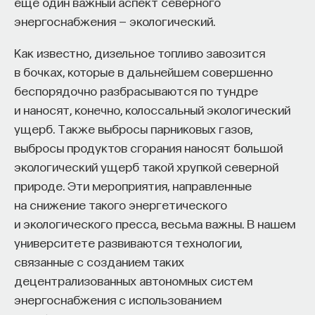
еще один важный аспект северного
в поведенческих ценностях и установках.
энергоснабжения — экологический.
Потом происходит переход
ПОДДЕРЖАТЬ ПОСТНАУКУ
на долгосрочную траекторию успешного
Как известно, дизельное топливо завозится
технического роста.
в бочках, которые в дальнейшем совершенно
беспорядочно разбрасываются по тундре
и наносят, конечно, колоссальный экологический
В рубрике «Лекции» мы будем выбирать для вас
ущерб. Также выбросы парниковых газов,
самые интересные лекции авторов ПостНауки,
выбросы продуктов сгорания наносят большой
прочитанные ими на различных площадках,
экологический ущерб такой хрупкой северной
и публиковать в привычном формате. Так
природе. Эти мероприятия, направленные
мы со временем соберем лучшие выступления
на снижение такого энергетического
ученых в одном месте. Чтобы посоветовать нам
и экологического пресса, весьма важны. В нашем
лекции, пишите
postnauka@postnauka.ru
.
университете развиваются технологии,
12/19/2013
связанные с созданием таких
децентрализованных автономных систем
НАПИСАТЬ НАМ
энергоснабжения с использованием