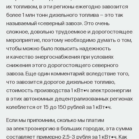
кандидат медицинских наук, доцент Первого
А около 25 стран находятся на второй
их топливом, в эти регионы ежегодно завозится
МГМУ им. И. М. Сеченова
скорости, они растут очень быстро.
более 1 млн тонн дизельного топлива — это так
называемый «северный завоз». Это очень
МЕДИЦИНА
сложное, довольно трудоемкое и дорогостоящее
651 публикация
мероприятие, поэтому необходимо думать о том,
Вопрос: «Что думают люди вокруг тебя?» —
чтобы можно было повысить надежность
это очень сильная штука. Сократ не был
МЕДИЦИНА
СОН
СОМНОЛОГИЯ
и качество энергоснабжения при условиях
приговорен к смерти. Он был приговорен
БЕССОННИЦА
ЕСТЕСТВЕННЫЕ НАУКИ
снижения этого дорогостоящего северного
к одному из двух вариантов: либо покинуть
завоза. Еще один комментарий: вследствие того,
ЖУРНАЛ
НАУКА СНА
Полис, либо выпить яд. Он выпил яд, и это
что завозится дорогое дизельное топливо,
был обычный выбор человека в тех
стоимость производства 1 кВт•ч электроэнергии
условиях, потому что потерять свой круг
в этих автономных децентрализованных регионах
общения гораздо страшнее. В этом
колеблется от 15 до 150 рублей за 1 кВт•ч.
смысле сила неформальных институтов —
Если мы припомним, сколько мы платим
вот в этом.
за электроэнергию в больших городах, эта сумма
составляет примерно 2,5–3 рубля за 1 кВт•ч. Как