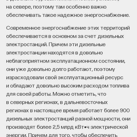
лекции, прочитанной в рамках организованной
на севере, поэтому там особенно важно
Автор курса:
Михаил Полуэктов
— врач-
фондом Егора Гайдара
.
обеспечивать такое надежное энергоснабжение.
сомнолог, доцент кафедры нервных
болезней и нейрохирургии Первого МГМУ
Современное энергоснабжение этих территорий
Мы обладаем статистическим знанием
им. И. М. Сеченова, заведующий отделением
обеспечивается в основном за счет дизельных
о мире примерно с 1820 года. Почему
медицины сна университетской клинической
электростанций. Причем эти дизельные
никому не пришло в голову свести в одну
больницы № 3.
электростанции находятся в довольно
таблицу данные по населению
неблагоприятном эксплуатационном состоянии,
3/10/2025
и по
валовому продукту
? Когда это сделал
они уже довольно долго работают, поэтому
израсходовали свой эксплуатационный ресурс
Мэддисон, выяснилось, что этот мир
НАПИСАТЬ НАМ
и обладают довольно высоким расходом топлива
устроен совсем не так, как мы думали:
для своей работы. Можно отметить, что
в этом мире существуют две траектории
в северных регионах, в дальневосточных
движения стран. Это как первая и вторая
регионах в настоящее время работает более 900
космические скорости. Примерно 175 стран
НАД МАТЕРИАЛОМ РАБОТАЛИ
дизельных электростанций разной мощности, они
из 200 движутся по первой космической
производят более 2,5 млрд кВт•ч электрической
Михаил Полуэктов
скорости, они растут, но не очень быстро.
энергии. Причем для того, чтобы обеспечить