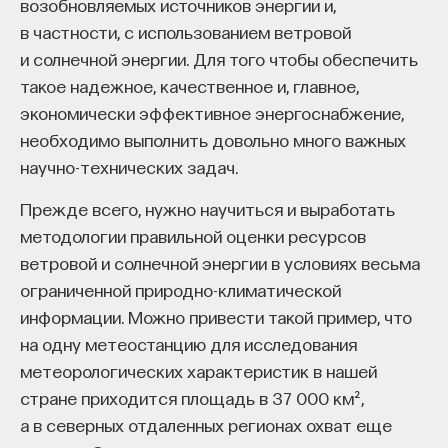
возобновляемых источников энергии и,
в частности, с использованием ветровой
и солнечной энергии. Для того чтобы обеспечить
НАД МАТЕРИАЛОМ РАБОТАЛИ
такое надежное, качественное и, главное,
экономически эффективное энергоснабжение,
Александр Аузан
необходимо выполнить довольно много важных
доктор экономических наук, декан
научно-технических задач.
экономического факультета МГУ, член
Комиссии Президента РФ по модернизации
и технологическому развитию экономики
Прежде всего, нужно научиться и выработать
России, президент Института национального
проекта «Общественный договор», один
методологии правильной оценки ресурсов
из основателей группы «СИГМА»
ветровой и солнечной энергии в условиях весьма
ограниченной природно-климатической
КУЛЬТУРА
информации. Можно привести такой пример, что
776 публикаций
на одну метеостанцию для исследования
метеорологических характеристик в нашей
КУЛЬТУРА
СОЦИОЛОГИЯ
ЭКОНОМИКА
стране приходится площадь в 37 000 км²,
РОССИЯ
ПОЛИТИКА
а в северных отдаленных регионах охват еще