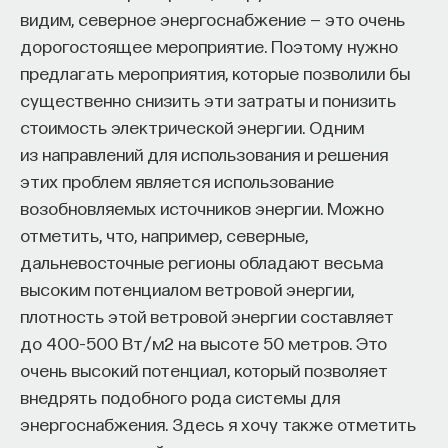
видим, северное энергоснабжение — это очень
Наша гипотеза состоит в том, что
дорогостоящее мероприятие. Поэтому нужно
социокультурный сдвиг предшествует
предлагать мероприятия, которые позволили бы
КУРС
сдвигу экономическому. Он является
существенно снизить эти затраты и понизить
Наука сна: как управлять
экономическим механизмом
,
стоимость электрической энергии. Одним
своим сном
экономическим условием. Ничего
из направлений для использования и решения
этих проблем является использование
принципиально нового в этой гипотезе нет,
СОХРАНИТЬ КУРС
возобновляемых источников энергии. Можно
если вспомнить русскую литературу.
отметить, что, например, северные,
У Булгакова профессор Преображенский
дальневосточные регионы обладают весьма
говорит: «Разруха не в сортирах, разруха
высоким потенциалом ветровой энергии,
в головах». Вот мы, по существу,
плотность этой ветровой энергии составляет
утверждаем, что модернизация
до 400–500 Вт/м2 на высоте 50 метров. Это
не в технике и не в экономике —
очень высокий потенциал, который позволяет
модернизация в головах. Сначала
внедрять подобного рода системы для
Внеси свой вклад в дело
происходят сдвиги, измеряемые
энергоснабжения. Здесь я хочу также отметить
просвещения!