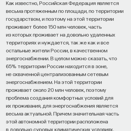
Как известно, Российская Федерация является
восполнялись и мы просыпались отдохнувшими.
весьма протяженным по площади, по территории
государством, и поэтому на этой территории
Ответы на эти и другие вопросы можно найти,
проживает более 150 млн человек, часть
записавшись
на курс «Наука сна: как управлять
из которых проживает на довольно удаленных
своим сном»
.
территориях и нуждается, так же как и все
Пройдя этот курс, вы научитесь:
остальные жители России, в качественном
энергоснабжении. В целом можно сказать, что
— Лучше понимать, что происходит с нами
65% территории России находится в зоне,
во сне
не охваченной централизованным сетевым
— Заботиться о качестве своего сна
энергоснабжением. На этой территории
Сколько лет существует статистика в развитых
проживает около 20 млн человек, поэтому
— Определять, какими способами можно
странах? Почему одни страны растут по одной
проблема создания комфортных условий для
улучшить свой сон
траектории, а другие — по другой? Как
их проживания, для энергоснабжения является
социокультурные факторы влияют
— Использовать когнитивно-поведенческую
весьма актуальной. Причем значительная часть
на экономическую динамику? На эти и другие
терапию и другие подходы при нарушениях
этой автономной территории расположена
вопросы ответил Александр Аузан в своей
сна
в довольно суровых климатических условиях,